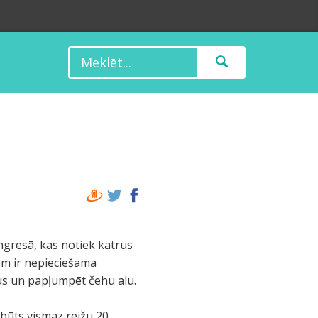
ongresā, kas notiek katrus
iem ir nepieciešama
us un papļumpēt čehu alu.
būts vismaz reižu 20.