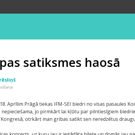
opas satiksmes haosā
rēsliņš
asīšanai
z 18. Aprīlim Prāgā tiekas IFM-SEI biedri no visas pasaules K
 nepieciešama, jo pirmkārt lai kļūtu par pilntiesīgiem biedr
ne Kongresā, otrkārt man gribas satikt sen neredzētus draug
icas koncerts, uz kuru jau ir iegādāta biļete un domās jau pa