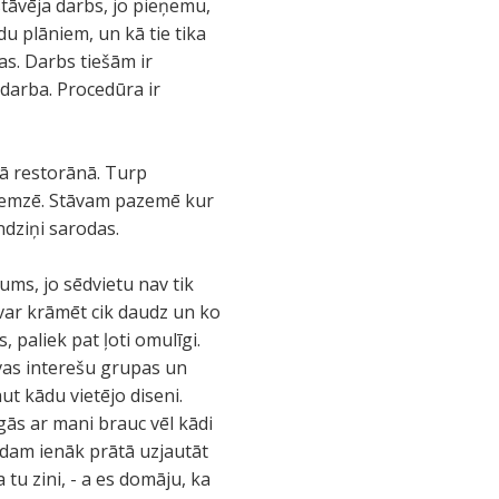
tāvēja darbs, jo pieņemu,
du plāniem, un kā tie tika
jas. Darbs tiešām ir
darba. Procedūra ir
nā restorānā. Turp
 bremzē. Stāvam pazemē kur
ndziņi sarodas.
ms, jo sēdvietu nav tik
s var krāmēt cik daudz un ko
 paliek pat ļoti omulīgi.
avas interešu grupas un
ut kādu vietējo diseni.
ās ar mani brauc vēl kādi
ādam ienāk prātā uzjautāt
 tu zini, - a es domāju, ka