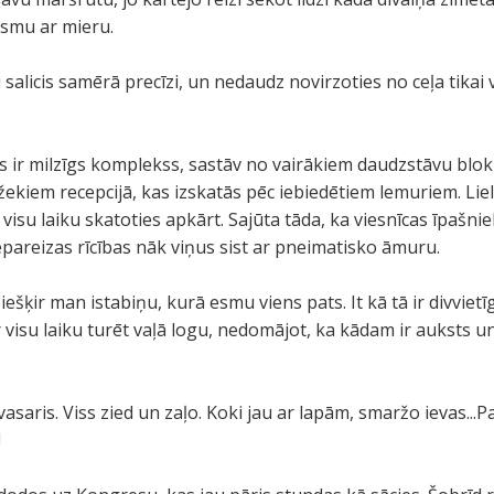
eesmu ar mieru.
alicis samērā precīzi, un nedaudz novirzoties no ceļa tikai v
as ir milzīgs komplekss, sastāv no vairākiem daudzstāvu blo
ekiem recepcijā, kas izskatās pēc iebiedētiem lemuriem. Liela
 visu laiku skatoties apkārt. Sajūta tāda, ka viesnīcas īpašni
pareizas rīcības nāk viņus sist ar pneimatisko āmuru.
iešķir man istabiņu, kurā esmu viens pats. It kā tā ir divvietī
 visu laiku turēt vaļā logu, nedomājot, ka kādam ir auksts un
vasaris. Viss zied un zaļo. Koki jau ar lapām, smaržo ievas...P
!