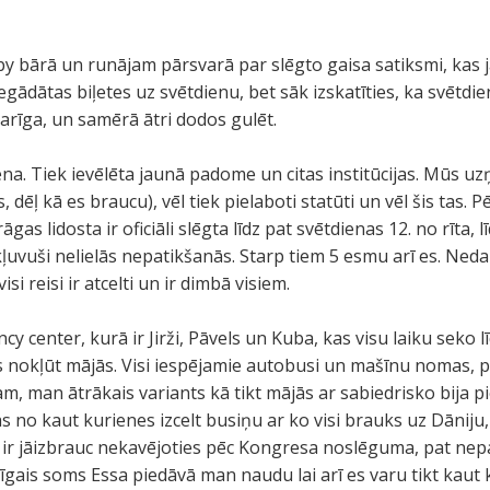
 bārā un runājam pārsvarā par slēgto gaisa satiksmi, kas j
 iegādātas biļetes uz svētdienu, bet sāk izskatīties, ka svētdi
varīga, un samērā ātri dodos gulēt.
na. Tiek ievēlēta jaunā padome un citas institūcijas. Mūs uz
s, dēļ kā es braucu), vēl tiek pielaboti statūti un vēl šis tas
āgas lidosta ir oficiāli slēgta līdz pat svētdienas 12. no rīta, lī
ekļuvuši nelielās nepatikšanās. Starp tiem 5 esmu arī es. Nedau
si reisi ir atcelti un ir dimbā visiem.
y center, kurā ir Jirži, Pāvels un Kuba, kas visu laiku seko 
s nokļūt mājās. Visi iespējamie autobusi un mašīnu nomas, p
m, man ātrākais variants kā tikt mājās ar sabiedrisko bija pie
no kaut kurienes izcelt busiņu ar ko visi brauks uz Dāniju
 ir jāizbrauc nekavējoties pēc Kongresa noslēguma, pat ne
īgais soms Essa piedāvā man naudu lai arī es varu tikt kaut 