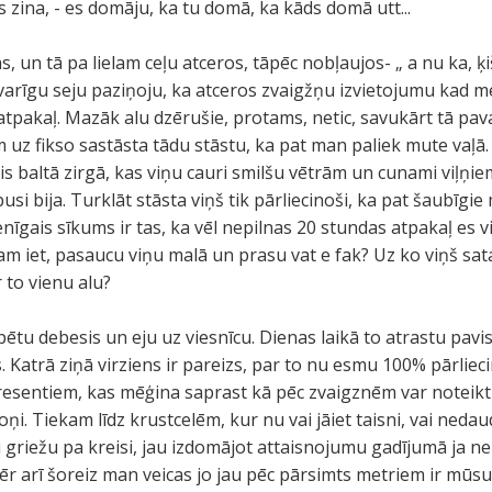
ds zina, - es domāju, ka tu domā, ka kāds domā utt...
s, un tā pa lielam ceļu atceros, tāpēc nobļaujos- „ a nu ka, ķi
 svarīgu seju paziņoju, ka atceros zvaigžņu izvietojumu kad 
atpakaļ. Mazāk alu dzērušie, protams, netic, savukārt tā pavai
 uz fikso sastāsta tādu stāstu, ka pat man paliek mute vaļā. N
gis baltā zirgā, kas viņu cauri smilšu vētrām un cunami viļņie
pusi bija. Turklāt stāsta viņš tik pārliecinoši, ka pat šaubīgi
enīgais sīkums ir tas, ka vēl nepilnas 20 stundas atpakaļ es 
m iet, pasaucu viņu malā un prasu vat e fak? Uz ko viņš satai
 to vienu alu?
pētu debesis un eju uz viesnīcu. Dienas laikā to atrastu pavis
 Katrā ziņā virziens ir pareizs, par to nu esmu 100% pārliec
resentiem, kas mēģina saprast kā pēc zvaigznēm var noteikt c
ņi. Tiekam līdz krustcelēm, kur nu vai jāiet taisni, vai nedau
 griežu pa kreisi, jau izdomājot attaisnojumu gadījumā ja neb
mēr arī šoreiz man veicas jo jau pēc pārsimts metriem ir mūs