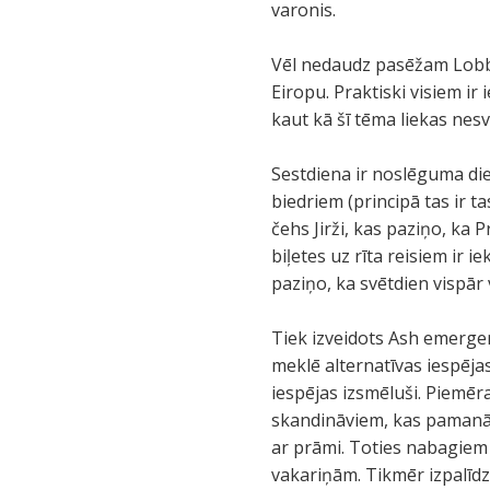
varonis.
Vēl nedaudz pasēžam Lobby
Eiropu. Praktiski visiem ir
kaut kā šī tēma liekas nes
Sestdiena ir noslēguma die
biedriem (principā tas ir ta
čehs Jirži, kas paziņo, ka Pr
biļetes uz rīta reisiem ir i
paziņo, ka svētdien vispār vi
Tiek izveidots Ash emergenc
meklē alternatīvas iespēja
iespējas izsmēluši. Piemēra
skandināviem, kas pamanās 
ar prāmi. Toties nabagiem
vakariņām. Tikmēr izpalīdz