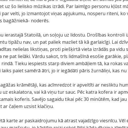
t uz šo lielisko mūzikas izrādi. Par laimīgo personu kļūst m
uži par velti, jo izmantojot viņas apjukumu, nosperu riteni, ko
s bagāžniekā- noderēs.
u ierastajā Statoilā, un soļoju uz lidostu. Drošības kontroli
tu tipāžu nav, un pat paliek mazliet tā kā garlaicīgi. Lai dzī
dītas nelielas likstiņas, proti piešķirtā vieta izrādās pa vid
 ne pat lielāki. Vārdu sakot, trīs lidmašīnā esošie garākie, 
 rindā. Tieku iespiests starp diviem ambāļiem tā, ka rokas v
aiks paiet samērā ātri, jo ir iegādāti pāris žurnāliņi, kas nu 
gāžas krāmētāji, kas acīmredzot ir apveltīti ar nesliktu hum
 uz eskalatora, vai kā viņu tur sauc. Pēc katra kofera ir a
amais koferis. Savējo sagaidu tikai pēc 30 minūtēm, kad jau
 ar čaļiem uzsist klačiņu.
ētā karte ar paskaidrojumu kā atrast vajadzīgo viesnīcu. Vēl 
savu maršrutu, jo kārtējo reizi sekot līdzi kāda dīvaiņa zīmē