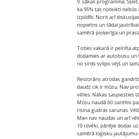
9. sākas programma. Šķiet,
ka 95% tas noteikti nebūs i
izpildīti. Norit arī diskus
nopietns un tādai jautrība
samērā piņķerīga un pras
Toties vakarā ir pelnīta a
dodamies ar autobusu un ta
no sirds svilpo vējš un la
Restorāns atrodas gandrīz 
daudz cik ir mūsu. Nav prob
vēlies. Nākas saspiesties t
Mūsu naudā 60 santīmi par 
risina gudras sarunas. Vēlā
Man nav naudas un arī vēl
10 cilvēki, pārējie dodas 
samērā loģisku jautājumu- a