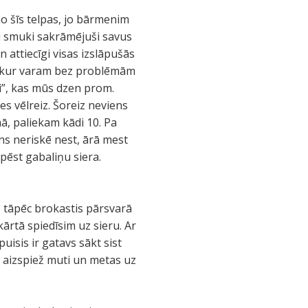
no šīs telpas, jo bārmenim
si smuki sakrāmējuši savus
n attiecīgi visas izslāpušās
i, kur varam bez problēmām
ķi”, kas mūs dzen prom.
es vēlreiz. Šoreiz neviens
ā, paliekam kādi 10. Pa
ens neriskē nest, ārā mest
pēst gabaliņu siera.
s, tāpēc brokastis pārsvarā
ārtā spiedīsim uz sieru. Ar
uisis ir gatavs sākt sist
s aizspiež muti un metas uz