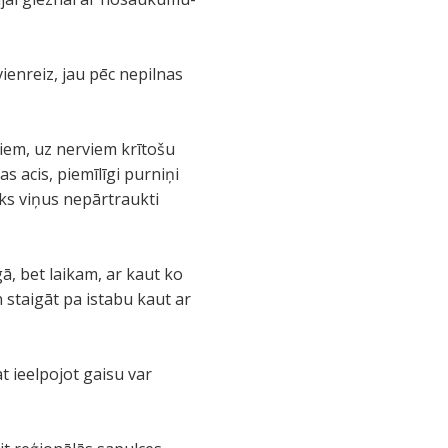
ienreiz, jau pēc nepilnas
kiem, uz nerviem krītošu
s acis, piemīlīgi purniņi
eks viņus nepārtraukti
gā, bet laikam, ar kaut ko
 staigāt pa istabu kaut ar
at ieelpojot gaisu var