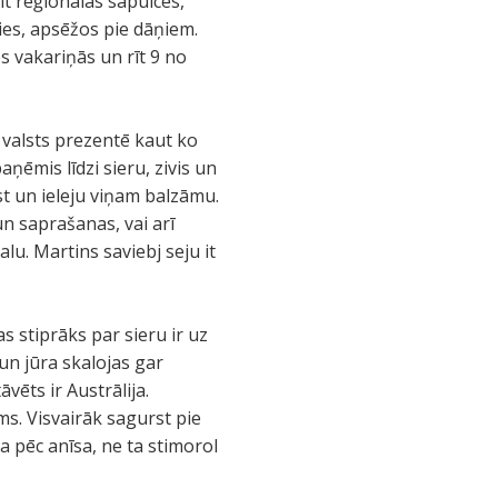
it reģionālās sapulces,
ies, apsēžos pie dāņiem.
s vakariņās un rīt 9 no
 valsts prezentē kaut ko
ēmis līdzi sieru, zivis un
rst un ieleju viņam balzāmu.
n saprašanas, vai arī
lu. Martins saviebj seju it
 stiprāks par sieru ir uz
 un jūra skalojas gar
vēts ir Austrālija.
ms. Visvairāk sagurst pie
a pēc anīsa, ne ta stimorol