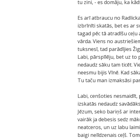
tu zini, - es domāju, ka kā
Es arī atbraucu no Radlicka
izbrīnīti skatās, bet es ar
tagad pēc tā atradīšu ceļu 
vārda. Viens no austriešiem
tuksnesī, tad parādījies Ži
Labi, pārspīlēju, bet uz to 
nedaudz sāku tam ticēt. Vi
neesmu bijis Vīnē. Kad sāka
Tu taču man izmaksāsi par
Labi, cenšoties nesmaidīt, 
izskatās nedaudz savādāks.
Jēzum, seko bariņš ar inte
vairāk ja debesis sedz māko
neatceros, un uz labu laimi
baigi nelīdzenais ceļš. To