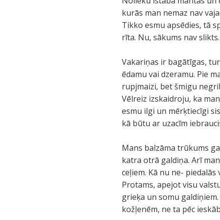
Nolieku istabā mantas un d
kurās man nemaz nav vajadz
Tikko esmu apsēdies, tā sp
rīta. Nu, sākums nav slikts.
Vakariņas ir bagātīgas, tu
ēdamu vai dzeramu. Pie man
rupjmaizi, bet šmigu negrib
Vēlreiz izskaidroju, ka ma
esmu ilgi un mērķtiecīgi si
kā būtu ar uzacīm iebrauci
Mans balzāma trūkums gan n
katra otrā galdiņa. Arī man
ceļiem. Kā nu ne- piedalās v
Protams, apejot visu valst
grieķa un somu galdiņiem. 
kožļenēm, ne ta pēc ieskāb