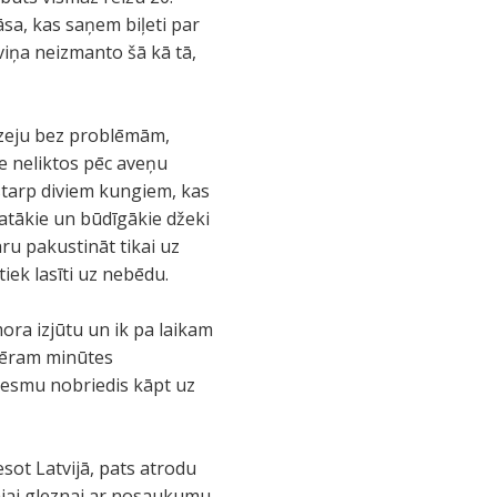
āsa, kas saņem biļeti par
 viņa neizmanto šā kā tā,
 izeju bez problēmām,
ve neliktos pēc aveņu
u starp diviem kungiem, kas
platākie un būdīgākie džeki
aru pakustināt tikai uz
tiek lasīti uz nebēdu.
ora izjūtu un ik pa laikam
pmēram minūtes
 esmu nobriedis kāpt uz
esot Latvijā, pats atrodu
tajai gleznai ar nosaukumu-