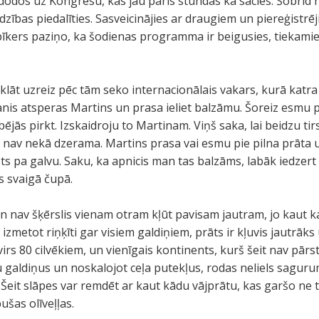
odos uz Kongresu, kas jau pāris stundas kā sācies. Šobrīd r
ības piedalīties. Sasveicinājies ar draugiem un piereģistrēj
īkers paziņo, ka šodienas programma ir beigusies, tiekamie
rklāt uzreiz pēc tām seko internacionālais vakars, kurā katra
is atsperas Martins un prasa ieliet balzāmu. Šoreiz esmu paņ
ējās pirkt. Izskaidroju to Martinam. Viņš saka, lai beidzu ti
n nav nekā dzerama. Martins prasa vai esmu pie pilna prāta u
sts pa galvu. Saku, ka apnicis man tas balzāms, labāk iedzert a
s svaigā čupā.
av šķērslis vienam otram kļūt pavisam jautram, jo kaut kas
 izmetot riņķīti gar visiem galdiņiem, prāts ir kļuvis jautrāks
irs 80 cilvēkiem, un vienīgais kontinents, kurš šeit nav pārstā
u galdiņus un noskalojot ceļa putekļus, rodas neliels saguru
Šeit slāpes var remdēt ar kaut kādu vājprātu, kas garšo ne t
ušas olīveļļas.