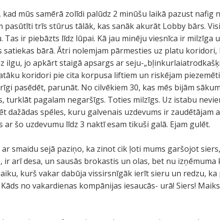
0, kad mūs samērā zolīdi palūdz 2 minūšu laikā pazust nafig 
m pasūtīti trīs stūrus tālāk, kas sanāk akurāt Lobby bārs. Vi
as ir piebāzts līdz lūpai. Kā jau minēju viesnīca ir milzīga u
s satiekas bārā. Ātri nolemjam pārmesties uz platu koridor
uz ilgu, jo apkārt staigā apsargs ar seju-„bļinkurlaiatrodkaš
tāku koridori pie cita korpusa liftiem un riskējam piezemēti
īgi pasēdēt, parunāt. No cilvēkiem 30, kas mēs bijām sākum
rs, turklāt pagalam negaršīgs. Toties milzīgs. Uz istabu nevi
ēt dažādas spēles, kuru galvenais uzdevums ir zaudētājam a
 ar šo uzdevumu līdz 3 naktī esam tikuši galā. Ejam gulēt.
 ar smaidu sejā paziņo, ka zinot cik ļoti mums garšojot sier
, ir arī desa, un sausās brokastis un olas, bet nu izņēmuma k
iku, kurš vakar dabūja vissirsnīgāk ierīt sieru un redzu, ka p
. Kāds no vakardienas kompānijas iesaucās- urā! Siers! Maik