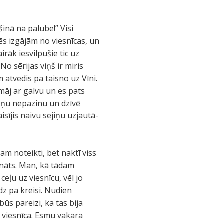
šinā na palube!” Visi
mēs izgājām no viesnīcas, un
rāk iesvilpušie tic uz
o sērijas viņš ir miris
m atvedis pa taisno uz Vīni.
e māj ar galvu un es pats
viņu nepazinu un dzīvē
sījis naivu sejiņu uzjautā-
am noteikti, bet naktī viss
ināts. Man, kā tādam
eļu uz viesnīcu, vēl jo
dz pa kreisi. Nudien
ūs pareizi, ka tas bija
u viesnīca. Esmu vakara