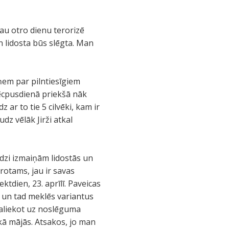
au otro dienu terorizē
en lidosta būs slēgta. Man
ņem par pilntiesīgiem
. Pēcpusdienā priekšā nāk
dz ar to tie 5 cilvēki, kam ir
dz vēlāk Jirži atkal
līdzi izmaiņām lidostās un
rotams, jau ir savas
ktdien, 23. aprīlī. Paveicas
, un tad meklēs variantus
paliekot uz noslēguma
kā mājās. Atsakos, jo man