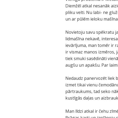
Diemžēl atkal nesanāk aizie
pliku velti. Nu labi- ne gl
un ar pūlēm ieloku mašīna
Novietoju savu spēkratu ja
lidmašīna nekavē, interesan
ievārījuma, man tomēr ir ra
ir vismaz manos izmēros, ja
tiek smuki sasēdināti vienā
augšu un apakšu. Par laimi l
Nedaudz panervozēt liek ba
izmet tikai vienu čemodānu
pārtraukums, tad seko nāk
kustīgās daļas un aizbraukt
Man līdzi atkal ir čehu zīm
Prāgas karti un izplānoju 