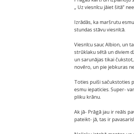
„ Uz viesnīcu jāiet šitā” n
Izrādās, ka maršrutu esmu s
stundas stāvu viesnīcā.
Viesnīcu sauc Albion, un t
strūklaku sētā un diviem dž
un sarunājas tikai čukstot,
novēro, un pie jebkuras ne
Toties puiši sačukstoties p
esmu iepaticies. Super- var
pliku krānu.
Ak jā- Prāgā jau ir reāls pa
pateikt- jā, tas ir pavasaris