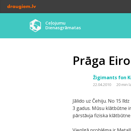
Ceļojumu
Dienasgrāmatas
Prāga Eir
Žigimants fon K
22.04.2010
20 min l
Jālido uz Čehiju. No 15 līd
3 gadus. Mūsu klātbūtne ir
pārstāvja fiziska klātbūt
Vienīgā problēma ir Metall