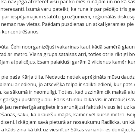
 ka nav jēga atreferēt visu par ko mēs runājām un no kā sas
nteresanti. Īsumā varu pateikt, ka runa ir par pēdējo trīs ga
ijas par iespējamajiem statūtu grozījumiem, reģionālās diskusi
i nemaz nav vietas. Paēdam pusdienas un atkal ķeramies pie 
a koncentrēšanos.
tpūta. Čehi noorganizējuši vakariņas kaut kādā samērā glau
d ar metro. Viena grupa sataisās ātri, toties otrie riktīgi
mājam atpalicējus. Esam palaiduši garām 2 vilcienus kamēr ku
pie paša Kārļa tilta. Nedaudz netiek aprēķināts mūsu daudzu
lēmu ar ēdienu, jo atsevišķā telpā ir salikti ēdieni, kur pat
ā, ka sākumā ir neomulīgi. Toties, kad uzzinām cik maksā alus,
garšīgu puslitrīgu alu. Pāris stundu laikā visi ir atraduši s
k jau nemierīgā angliete ir sarunājusi faktiski visus iet uz ka
ēšanās, saku, ka braukšu mājās, kamēr vēl kursē metro. Beig
uz diseni. Izkāpjam savā pieturā ar nosaukumu Radlicka, un k
 kāds zina kā tikt uz viesnīcu? Sākas varianti- es domāju, ka