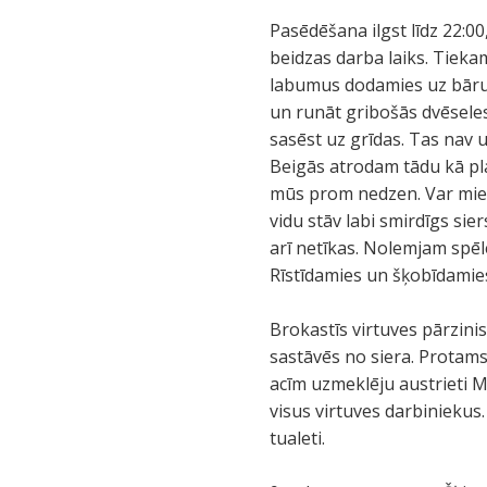
Pasēdēšana ilgst līdz 22:0
beidzas darba laiks. Tieka
labumus dodamies uz bāru. T
un runāt gribošās dvēsele
sasēst uz grīdas. Tas nav 
Beigās atrodam tādu kā pla
mūs prom nedzen. Var mier
vidu stāv labi smirdīgs sie
arī netīkas. Nolemjam spēl
Rīstīdamies un šķobīdamies
Brokastīs virtuves pārzinis
sastāvēs no siera. Protams
acīm uzmeklēju austrieti Ma
visus virtuves darbiniekus
tualeti.