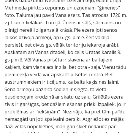
ūdens daudzumu. Neticami! Dzeram tēju, ēdam brāļa
Mehmeda pirktos cepumus un uzņemam ''ģimenes''
foto. Tālumā jau pavīd Vana ezers. Tas atrodas 1720 m.
v.j. l. un ir lielākais Turcijā. Ūdens ir sāļš, sārmains un
pilnīgi nereāli zilganzaļā krāsā. Pie ezera ļoti senos
laikos dzīvoja armēņi, ap 6. gs. p.m.ē. šeit valdīja
persieši, bet divus gs. vēlāk teritoriju iekaroja arābi.
Apskatām arī Vanas citadeli, ko cēlis Uratas karalis 9.
gs.p.m.ē. Vēl Vanas pilsēta ir slavena ar baltajiem
kaķiem, kam viena acs ir zila, bet otra - zaļa. Vienu tādu
pieminekļa veidā var apskatīt pilsētas centrā. Bet
austrumniekiem ir ticējums, ka balts kaķis nes laimi.
Senā armēņu baznīca šodien ir slēgta, tā vietā
pusdienojam krodziņā ar skatu uz salu. Grilētās ezera
zivis ir garšīgas, bet dažiem ēšanas prieki izpaliek, jo ir
problēmas ar ''iekšiņām''. Nezināju, ka pret tām palīdz
nemazgāti un ļoti spalvaini persiki. Atgriežoties mājās
daži vēlas nopeldēties, man gan šķiet nedaudz par