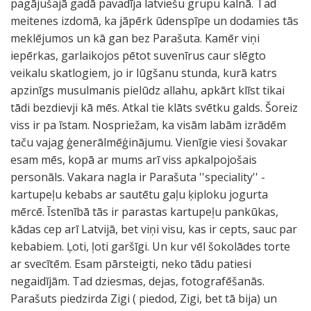
pagājušajā gadā pavadīja latviešu grupu kalnā. Tad
meitenes izdomā, ka jāpērk ūdenspīpe un dodamies tās
meklējumos un kā gan bez Parašuta. Kamēr viņi
iepērkas, garlaikojos pētot suvenīrus caur slēgto
veikalu skatlogiem, jo ir lūgšanu stunda, kurā katrs
apzinīgs musulmanis pielūdz allahu, apkārt klīst tikai
tādi bezdievji kā mēs. Atkal tie klāts svētku galds. Šoreiz
viss ir pa īstam. Nospriežam, ka visām labām izrādēm
taču vajag ģenerālmēģinājumu. Vienīgie viesi šovakar
esam mēs, kopā ar mums arī viss apkalpojošais
personāls. Vakara nagla ir Parašuta ''speciality'' -
kartupeļu kebabs ar sautētu gaļu ķiploku jogurta
mērcē. Īstenībā tās ir parastas kartupeļu pankūkas,
kādas cep arī Latvijā, bet viņi visu, kas ir cepts, sauc par
kebabiem. Ļoti, ļoti garšīgi. Un kur vēl šokolādes torte
ar svecītēm. Esam pārsteigti, neko tādu patiesi
negaidījām. Tad dziesmas, dejas, fotografēšanās.
Parašuts piedzirda Zigi ( piedod, Zigi, bet tā bija) un