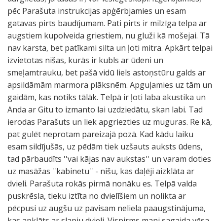
pēc Parašuta instrukcijas apģērbjamies un esam
gatavas pirts baudījumam. Pati pirts ir milzīga telpa ar
augstiem kupolveida griestiem, nu gluži kā mošejai. Tā
nav karsta, bet patīkami silta un ļoti mitra. Apkārt telpai
izvietotas nišas, kurās ir kubls ar ūdeni un
smeļamtrauku, bet pašā vidū liels astoņstūru galds ar
apsildāmām marmora plāksnēm. Apguļamies uz tām un
gaidām, kas notiks tālāk. Telpā ir ļoti laba akustika un
Anda ar Gitu to izmanto lai uzdziedātu, skan labi. Tad
ierodas Parašuts un liek apgriezties uz muguras. Re kā,
pat gulēt neprotam pareizajā pozā. Kad kādu laiku
esam sildījušās, uz pēdām tiek uzšauts auksts ūdens,
tad pārbaudīts ''vai kājas nav aukstas'' un varam doties
uz masāžas ''kabinetu'' - nišu, kas daļēji aizklāta ar
dvieli. Parašuta rokās pirmā nonāku es. Telpā valda
puskrēsla, tieku iztīta no dvielīšiem un nolikta ar
pēcpusi uz augšu uz pavisam neliela paaugstinājuma,
kas apklāts ar slapju dvieli. Vispirms mani sagaida vēsa