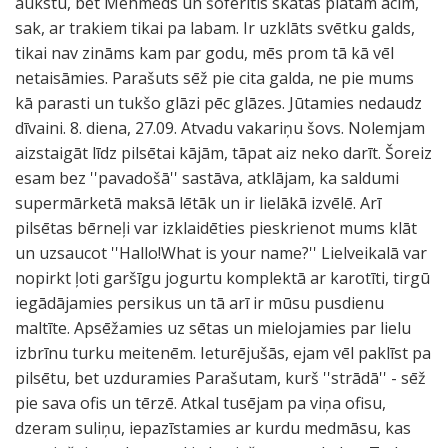
aukstu, bet Mehmeds un šoferītis skatās platām acīm,
sak, ar trakiem tikai pa labam. Ir uzklāts svētku galds,
tikai nav zināms kam par godu, mēs prom tā kā vēl
netaisāmies. Parašuts sēž pie cita galda, ne pie mums
kā parasti un tukšo glāzi pēc glāzes. Jūtamies nedaudz
dīvaini. 8. diena, 27.09. Atvadu vakariņu šovs. Nolemjam
aizstaigāt līdz pilsētai kājām, tāpat aiz neko darīt. Šoreiz
esam bez ''pavadošā'' sastāva, atklājam, ka saldumi
supermārketā maksā lētāk un ir lielākā izvēlē. Arī
pilsētas bērneļi var izklaidēties pieskrienot mums klāt
un uzsaucot ''Hallo!What is your name?'' Lielveikalā var
nopirkt ļoti garšīgu jogurtu komplektā ar karotīti, tirgū
iegādājamies persikus un tā arī ir mūsu pusdienu
maltīte. Apsēžamies uz sētas un mielojamies par lielu
izbrīnu turku meitenēm. Ieturējušās, ejam vēl paklīst pa
pilsētu, bet uzduramies Parašutam, kurš ''strādā'' - sēž
pie sava ofis un tērzē. Atkal tusējam pa viņa ofisu,
dzeram suliņu, iepazīstamies ar kurdu medmāsu, kas