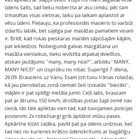
ūdens šalts, tad tieku noberzta ar asu cimdu, pēc tam
izmasētas visas vietiņas, laiku pa laikam aplaistot ar
vēsu ūdeni. Pieļauju, ka profesionāls masieris to varbūt
izdarītu labāk, bet sajēga par masāžas pamatiem viņam
ir. Brīdī, kad rokas pieskaras manām sāpošajām kājām,
pat iekliedzos. Nobeigumā galvas mazgāšana un
masāža vienlaikus, tieku ievīstīta atpakaļ dvielīšos,
atskan jautājums ''many, many nice?'', atbildu ''MANY,
MANY NICE!'' un izsprūku no nišas. Superīgi! 7. diena,
26.09. Brauciens uz Vanu. Esam ļoti tuvu Irānas robežai,
kā jau pierobežas zonā ciemati šeit izskatās ''biezāki'',
mājām ir pat spīdīgi metāla jumti. Ceļš labs, braucam
pat ar ātrumu 150 km/h, drošības jostas šajā zemē nav
cieņā, tās tiek apliktas vien tad, kad tuvojamies policijas
postenim. 2x robežsargi grib aplūkot mūsu pases.
Apkārtne kļūst zaļāka, pavīd pat pa ūdens urdziņai, bet
tad nez no kurienes krāšņs ūdenskritums ar bagātīgu