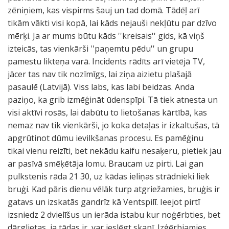
zēniņiem, kas vispirms šauj un tad domā. Tādēļ arī
tikām vākti visi kopā, lai kāds nejauši nekļūtu par dzīvo
mērķi. Ja ar mums būtu kāds ''kreisais'' gids, kā viņš
izteicās, tas vienkārši ''paņemtu pēdu'' un grupu
pamestu likteņa varā. Incidents rādīts arī vietējā TV,
jācer tas nav tik nozīmīgs, lai ziņa aizietu plašajā
pasaulē (Latvijā). Viss labs, kas labi beidzas. Anda
paziņo, ka grib izmēģināt ūdenspīpi. Tā tiek atnesta un
visi aktīvi rosās, lai dabūtu to lietošanas kārtībā, kas
nemaz nav tik vienkārši, jo koka detaļas ir izkaltušas, tā
apgrūtinot dūmu ievilkšanas procesu. Es pamēģinu
tikai vienu reizīti, bet nekādu kaifu nesaķeru, pietiek jau
ar pasīvā smēķētāja lomu. Braucam uz pirti. Lai gan
pulkstenis rāda 21 30, uz kādas ieliņas strādnieki liek
bruģi. Kad pāris dienu vēlāk turp atgriežamies, bruģis ir
gatavs un izskatās gandrīz kā Ventspilī. Ieejot pirtī
izsniedz 2 dvielīšus un ierāda istabu kur noģērbties, bet
dārglietas, ja tādas ir, var ieslēgt skapī. Izģērbjamies,