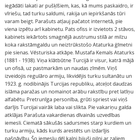
iegādāti lakati ar pušķīšiem, kas, kā mums paskaidro, ir
vīriešu, tad turku saldumi, rakija un iepirkšanās tūri
varam beigt. Parašuts atļauj pačatot internetā, pie
viena izpētu arī kabinetu. Pats ofiss ir izvietots 2 stāvos,
kabinets iekārtots smagnējā austrumu stilā ar milzu
koka rakstāmgaldu un neiztrūkstošo Ataturka ģīmetni
pie sienas. Vēsturiska atkāpe. Mustafa Kemals Ataturks
(1881 - 1938). Viņa klātbūtne Turcijā ir visur, katrā mājā
un ofisā, uz pastmarkām un naudas zīmēm. Viņš
izveidojis regulāro armiju, likvidējis turku sultanātu un
1923. g. nodibinājis Turcijas republiku, atceļot daudzas
islāma paražas un nomainot arābu rakstību pret latīņu
alfabētu. Pretrunīga personība, grūti spriest vai viņš
darījis Turcijai vairāk laba vai slikta. Pie vakariņu galda
atklājas Parašuta vakardienas dīvainās uzvedības
iemesli. Ciematā sākušās sadursmes starp kurdiem un
turku armiju, kāds kurds arestēts un izdarījis
pašnāvību. Šo iemeslu dēļ kalni bijuši pilni ar zaļiem