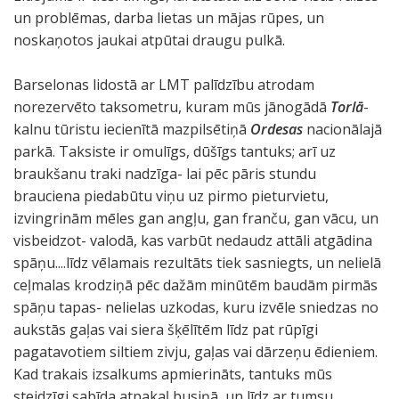
un problēmas, darba lietas un mājas rūpes, un
noskaņotos jaukai atpūtai draugu pulkā.
Barselonas lidostā ar LMT palīdzību atrodam
norezervēto taksometru, kuram mūs jānogādā
Torlā
-
kalnu tūristu iecienītā mazpilsētiņā
Ordesas
nacionālajā
parkā. Taksiste ir omulīgs, dūšīgs tantuks; arī uz
braukšanu traki nadzīga- lai pēc pāris stundu
brauciena piedabūtu viņu uz pirmo pieturvietu,
izvingrinām mēles gan angļu, gan franču, gan vācu, un
visbeidzot- valodā, kas varbūt nedaudz attāli atgādina
spāņu....līdz vēlamais rezultāts tiek sasniegts, un nelielā
ceļmalas krodziņā pēc dažām minūtēm baudām pirmās
spāņu tapas- nelielas uzkodas, kuru izvēle sniedzas no
aukstās gaļas vai siera šķēlītēm līdz pat rūpīgi
pagatavotiem siltiem zivju, gaļas vai dārzeņu ēdieniem.
Kad trakais izsalkums apmierināts, tantuks mūs
steidzīgi sabīda atpakaļ busiņā, un līdz ar tumsu