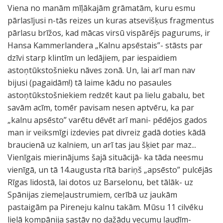
Viena no manām mīļākajām grāmatām, kuru esmu
pārlasījusi n-tās reizes un kuras atsevišķus fragmentus
pārlasu brīžos, kad mācas virsū vispārējs pagurums, ir
Hansa Kammerlandera „Kalnu apsēstais”- stāsts par
dzīvi starp klintīm un ledājiem, par iespaidiem
astoņtūkstošnieku nāves zonā. Un, lai arī man nav
bijusi (pagaidām!) tā laime kādu no pasaules
astoņtūkstošniekiem redzēt kaut pa lielu gabalu, bet
savām acīm, tomēr pavisam nesen aptvēru, ka par
„kalnu apsēsto” varētu dēvēt arī mani- pēdējos gados
man ir veiksmīgi izdevies pat divreiz gadā doties kādā
braucienā uz kalniem, un arī tas jau šķiet par maz...
Vienīgais mierinājums šajā situācijā- ka tāda neesmu
vienīgā, un tā 14.augusta rītā bariņš „apsēsto” pulcējās
Rīgas lidostā, lai dotos uz Barselonu, bet tālāk- uz
Spānijas ziemeļaustrumiem, cerībā uz jaukām
pastaigām pa Pireneju kalnu takām. Mūsu 11 cilvēku
lielā kompānija sastāv no dažādu vecumu ļaudīm-