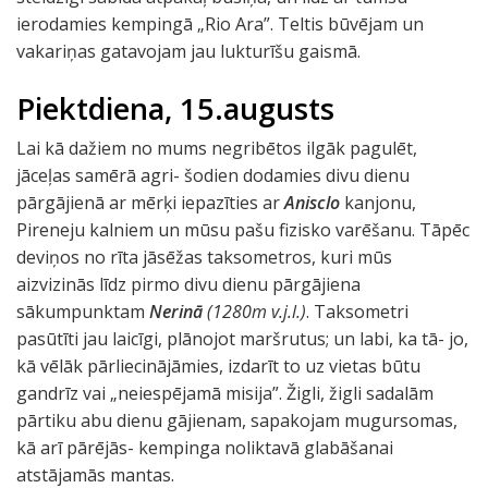
ierodamies kempingā „Rio Ara”. Teltis būvējam un
vakariņas gatavojam jau lukturīšu gaismā.
Piektdiena, 15.augusts
Lai kā dažiem no mums negribētos ilgāk pagulēt,
jāceļas samērā agri- šodien dodamies divu dienu
pārgājienā ar mērķi iepazīties ar
Anisclo
kanjonu,
Pireneju kalniem un mūsu pašu fizisko varēšanu. Tāpēc
deviņos no rīta jāsēžas taksometros, kuri mūs
aizvizinās līdz pirmo divu dienu pārgājiena
sākumpunktam
Nerinā
(1280m v.j.l.)
. Taksometri
pasūtīti jau laicīgi, plānojot maršrutus; un labi, ka tā- jo,
kā vēlāk pārliecinājāmies, izdarīt to uz vietas būtu
gandrīz vai „neiespējamā misija”. Žigli, žigli sadalām
pārtiku abu dienu gājienam, sapakojam mugursomas,
kā arī pārējās- kempinga noliktavā glabāšanai
atstājamās mantas.