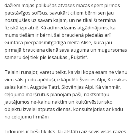
dažiem mājās palikušās atvases mācās spert pirmos
patstāvīgos solīšus, savukārt citiem bērni sen jau
nostājušies uz savām kājām, un ne tikai šī termina
fiziskā izpratnē. Kā acīmredzams atgādinājums, ka
mums tiešām ir bērni, šai braucienā piedalās arī
Guntara piecpadsmitgadīgā meita Alise, kura jau
pirmajā brauciena dienā sava auguma un mugursomas
samēru dēļ tiek pie iesaukas „Rūķītis”.
Tēlaini runājot, varētu teikt, ka visi kopā esam ne vienu
vien sāls pudu apēduši; izkāpelēti Šveices Alpi, Korsikas
salas kalni, Augstie Tatri, Slovēnijas Alpi. Kā vienmēr,
ceļojuma maršrutus plānojām paši, naktsmītņu
jautājumos ne-kalnu naktīm un kultūrvēsturisko
objektu izvēlei atpūtas dienās, konsultējoties ar kādu
no ceļojumu firmām.
Lidojums ir tieši tik ilgs, lai atstātu aiz sevis visas raizes