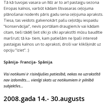
Tā kā tuvojas vasara un līdz ar to arī pastaigu sezona
Eiropas kalnos, varbūt kādam šīsvasaras ceļojuma
plānošanai noderēs pāris gadu sena ceļojuma apraksts.
Tiesa, tas veidots galvenokārt pašu ceļotāju iespaidu
"konservācijai", nevis portālam draugiem.lv vai kādam
citam, tieši tādēļ šeit sīki jo sīki aprakstīti mūsu baudītie
maršruti; tā ka- tiem, kam patiešām ne īpaši interesē
pastaigas kalnos un to apraksti, droši var klikšķināt uz
opciju "iziet". :)
Spānija- Francija- Spānija
.
Visi notikumi ir risinājušies patiesībā, nekas no uzrakstītā
nav izdomāts.... vienīgi skats uz notikumiem ir pilnībā
subjektīvs...
2008.gada 14.- 30.augusts