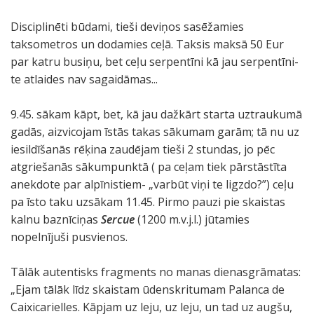
Disciplinēti būdami, tieši deviņos sasēžamies
taksometros un dodamies ceļā. Taksis maksā 50 Eur
par katru busiņu, bet ceļu serpentīni kā jau serpentīni-
te atlaides nav sagaidāmas...
9.45. sākam kāpt, bet, kā jau dažkārt starta uztraukumā
gadās, aizvicojam īstās takas sākumam garām; tā nu uz
iesildīšanās rēķina zaudējam tieši 2 stundas, jo pēc
atgriešanās sākumpunktā ( pa ceļam tiek pārstāstīta
anekdote par alpīnistiem- „varbūt viņi te ligzdo?”) ceļu
pa īsto taku uzsākam 11.45. Pirmo pauzi pie skaistas
kalnu baznīciņas
Sercue
(1200 m.v.j.l.) jūtamies
nopelnījuši pusvienos.
Tālāk autentisks fragments no manas dienasgrāmatas:
„Ejam tālāk līdz skaistam ūdenskritumam Palanca de
Caixicarielles. Kāpjam uz leju, uz leju, un tad uz augšu,