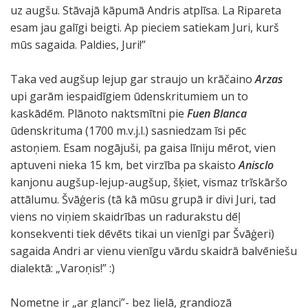
uz augšu. Stāvajā kāpumā Andris atplīsa. La Ripareta
esam jau galīgi beigti. Ap pieciem satiekam Juri, kurš
mūs sagaida. Paldies, Juri!”
Taka ved augšup lejup gar straujo un krāčaino
Arzas
upi garām iespaidīgiem ūdenskritumiem un to
kaskādēm. Plānoto naktsmītni pie
Fuen Blanca
ūdenskrituma (1700 m.v.j.l.) sasniedzam īsi pēc
astoņiem. Esam nogājuši, pa gaisa līniju mērot, vien
aptuveni nieka 15 km, bet virzība pa skaisto
Anisclo
kanjonu augšup-lejup-augšup, šķiet, vismaz trīskāršo
attālumu. Švāģeris (tā kā mūsu grupā ir divi Juri, tad
viens no viņiem skaidrības un radurakstu dēļ
konsekventi tiek dēvēts tikai un vienīgi par Švāģeri)
sagaida Andri ar vienu vienīgu vārdu skaidrā balvēniešu
dialektā: „Varoņis!” :)
Nometne ir „ar glanci”- bez lielā, grandiozā