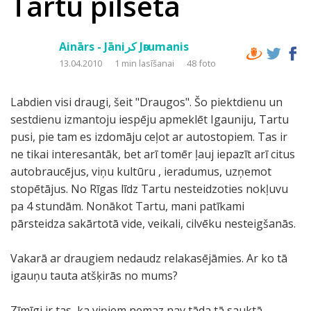
Tartu pilsēta
Ainārs - Jāniکر Jәrumanis
13.04.2010
1 min lasīšanai
48 foto
Labdien visi draugi, šeit "Draugos". Šo piektdienu un
sestdienu izmantoju iespēju apmeklēt Igauniju, Tartu
pusi, pie tam es izdomāju ceļot ar autostopiem. Tas ir
ne tikai interesantāk, bet arī tomēr ļauj iepazīt arī citus
autobraucējus, viņu kultūru , ieradumus, uzņemot
stopētājus. No Rīgas līdz Tartu nesteidzoties nokļuvu
pa 4 stundām. Nonākot Tartu, mani patīkami
pārsteidza sakārtotā vide, veikali, cilvēku nesteigšanās.
Vakarā ar draugiem nedaudz relakasējāmies. Ar ko tā
igauņu tauta atšķirās no mums?
Zīmīgi ir tas, ka viņiem nemaz nav tāda tā sauktā