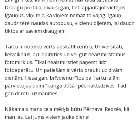
Draugu portāla, dīvaini gan, bet, apjautājot vietējos
igauņus, viņi teic, ka viņiem nemaz to vajag. Igauņi
daudz tērē naudas autobusu, vilcienu biļetēm, lai daudz
tiktos ar saviem draugiem.
Tartu ir noteikti vērts apskatīt centru, Universitāti,
lielveikalus, aŗī iepirkties un vēl gūt neaizmirstamus
fotomirkļus. Tikai neaismirstiet paņemt līdzi
fotoaparātu. Un patiešām ir vērts braukt uz divām
dienām. Tiesa gan, brīvdienu rītos pa Tartu ielām
pārvietojas tipiņi "kunga dūšā" pēc naktsdzīves. Tad
gan derētu uzmanīties.
Nākamais mans ceļa mērķis būtu Pērnava. Redzēs, kā
man ies. Lai jums visiem jauka diena!