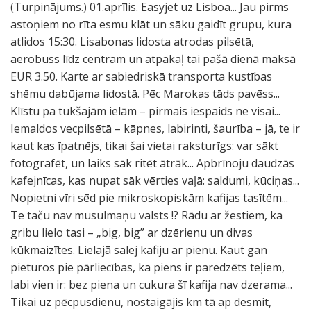
(Turpinājums.) 01.aprīlis. Easyjet uz Lisboa... Jau pirms
astoņiem no rīta esmu klāt un sāku gaidīt grupu, kura
atlidos 15:30. Lisabonas lidosta atrodas pilsētā,
aerobuss līdz centram un atpakaļ tai pašā dienā maksā
EUR 3.50. Karte ar sabiedriskā transporta kustības
shēmu dabūjama lidostā. Pēc Marokas tāds pavēss...
Klīstu pa tukšajām ielām – pirmais iespaids ne visai...
Iemaldos vecpilsētā – kāpnes, labirinti, šaurība – jā, te ir
kaut kas īpatnējs, tikai šai vietai raksturīgs: var sākt
fotografēt, un laiks sāk ritēt ātrāk... Apbrīnoju daudzās
kafejnīcas, kas nupat sāk vērties vaļā: saldumi, kūciņas...
Nopietni vīri sēd pie mikroskopiskām kafijas tasītēm...
Te taču nav musulmaņu valsts !? Rādu ar žestiem, ka
gribu lielo tasi – „big, big” ar dzērienu un divas
kūkmaizītes. Lielajā salej kafiju ar pienu. Kaut gan
pieturos pie pārliecības, ka piens ir paredzēts teļiem,
labi vien ir: bez piena un cukura šī kafija nav dzerama...
Tikai uz pēcpusdienu, nostaigājis km tā ap desmit,