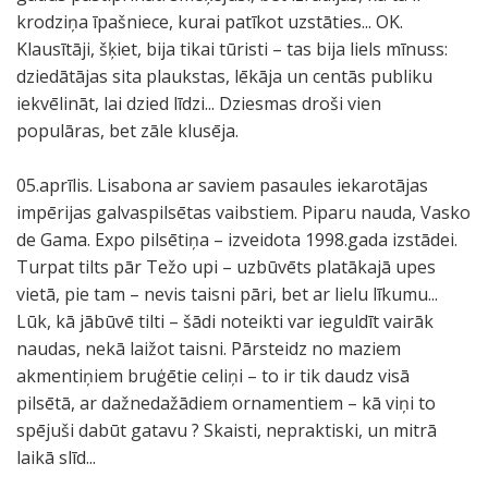
krodziņa īpašniece, kurai patīkot uzstāties... OK.
Klausītāji, šķiet, bija tikai tūristi – tas bija liels mīnuss:
dziedātājas sita plaukstas, lēkāja un centās publiku
iekvēlināt, lai dzied līdzi... Dziesmas droši vien
populāras, bet zāle klusēja.
05.aprīlis. Lisabona ar saviem pasaules iekarotājas
impērijas galvaspilsētas vaibstiem. Piparu nauda, Vasko
de Gama. Expo pilsētiņa – izveidota 1998.gada izstādei.
Turpat tilts pār Težo upi – uzbūvēts platākajā upes
vietā, pie tam – nevis taisni pāri, bet ar lielu līkumu...
Lūk, kā jābūvē tilti – šādi noteikti var ieguldīt vairāk
naudas, nekā laižot taisni. Pārsteidz no maziem
akmentiņiem bruģētie celiņi – to ir tik daudz visā
pilsētā, ar dažnedažādiem ornamentiem – kā viņi to
spējuši dabūt gatavu ? Skaisti, nepraktiski, un mitrā
laikā slīd...