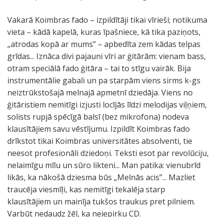
Vakarā Koimbras fado – izpildītāji tikai vīrieši; notikuma
vieta – kādā kapelā, kuras īpašniece, kā tika paziņots,
„atrodas kopā ar mums” – apbedīta zem kādas telpas
grīdas... Iznāca divi pajauni vīri ar ģitārām: vienam bass,
otram speciālā fado ģitāra – tai to stīgu vairāk. Bija
instrumentālie gabali un pa starpām viens sirms k-gs
neiztrūkstošajā melnajā apmetnī dziedāja. Viens no
ģitāristiem nemitīgi izjusti locījās līdzi melodijas viļņiem,
solists rupjā spēcīgā balsī (bez mikrofona) nodeva
klausītājiem savu vēstījumu. Izpildīt Koimbras fado
drīkstot tikai Koimbras universitātes absolventi, tie
neesot profesionāli dziedoņi. Teksti esot par revolūciju,
nelaimīgu mīlu un sūro likteni... Man patika: vienubrīd
likās, ka nākošā dziesma būs „Melnās acis”... Mazliet
traucēja viesmīļi, kas nemitīgi tekalēja starp
klausītājiem un mainīja tukšos traukus pret pilniem.
Varbūt nedaudz žēl, ka neiepirku CD.