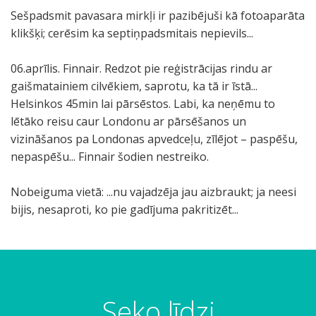
Sešpadsmit pavasara mirkļi ir pazibējuši kā fotoaparāta
klikšķi; cerēsim ka septiņpadsmitais nepievils...
06.aprīlis. Finnair. Redzot pie reģistrācijas rindu ar
gaišmatainiem cilvēkiem, saprotu, ka tā ir īstā...
Helsinkos 45min lai pārsēstos. Labi, ka neņēmu to
lētāko reisu caur Londonu ar pārsēšanos un
vizināšanos pa Londonas apvedceļu, zīlējot – paspēšu,
nepaspēšu... Finnair šodien nestreiko.
Nobeiguma vietā: ...nu vajadzēja jau aizbraukt; ja neesi
bijis, nesaproti, ko pie gadījuma pakritizēt...
Seko līdzi