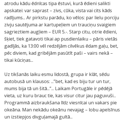
atrodu kādu ēdnīcas tipa ēstuvi, kurā ēdieni salikti
apskatei: var saprast – zivs, cūka, vista vai cits kāds
radījums... Ar pirkstu parādu, ko vēlos: par lielu porciju
zivju sautējuma ar kartupeļiem un trauciņu svaigiem
sagrieztiem augļiem – EUR 5.-. Starp citu, otrie ēdieni,
šķiet, tiek gatavoti tikai ap pusdienlaiku – pāris vietās
gadījās, ka 13:00 vēl redzējām cilvēkus ēdam gaļu, bet,
pēc diviem, kad gribējām pasūtīt paši – vairs nekā –
tikai kūciņas...
Uz tikšanās laiku esmu lidostā, grupa ir klāt, sēdu
autobusā un klausos: ...”bet, kad es biju tur un tur,
mums bija tā un šitā...”... Laikam Portugāle ir pēdējā
vieta, uz kuru brauc tie, kas visur citur jau paguvuši...
Programmā aizbraukšana līdz viesnīcai un vakars pie
okeāna. Man nekādu okeānu nevajag – lobu apelsīnus
un izstiepjos divguļamajā gultā...