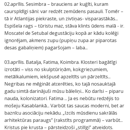
02.aprīlis. Sesimbra – brauciens ar kuģīti, kuram
caurspīdīgi sāni: var redzēt zemūdens pasauli. Tomēr –
tā ir Atlantijas piekraste, un zivtiņas- visparastākās...
Espišela rags – tūristu maz, stāva klints ūdens malā - ir.
Moscatel de Setubal degustāciju kopā ar kādu kolēģi
ignorējam, akmens zupu (pupiņu zupa ar piparotas
desas gabaliņiem) pagaršojam – laba...
03.aprīlis. Batalja, Fatima, Koimbra. Klosteri bagātīgi
izrotāti – viss no skulptūriņām, kokgriezumiem,
metālkalumiem, iekšpusē apzeltīts un pārzeltīts...
Negribas ne mēģināt atcerēties, ko tajā nosauktajā
gadu simtā darinājuši mūsu bāleliņi... Ko darīsi – piparu
nauda, kolonizatori. Fatima ... Ja es nebūtu redzējis to
mošeju Kasablankā... Varbūt tas saucas moderni, bet ar
baznīcu asociāciju nekādu. „Izcils mūsdienu sakrālās
arhitektūras paraugs” (rakstīts programmā) – varbūt...
Kristus pie krusta – pārsteidzoši „stilīgi” atveidots.