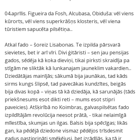
04.aprīlis. Figueira da Fosh, Alcubasa, Obiduša: vēl viens
kūrorts, vēl viens superkrāšņs klosteris, vēl viena
tūristiem sapucēta pilsētiņa...
Atkal fado – šoreiz Lisabonas. Te izpilda pārsvarā
sievietes, bet ir arī vīri. Divi ģitāristi – sen jau pensijas
gados, sēdēja kā koka dieviņi, tikai pirksti skraidīja pa
stīgām ne sliktāk kā lunkanajam jauneklim vakardien...
Dziedātājas mainījās; sākumā bija jaunākas, tad kāds
sirms kungs šlipsē, tad pavecākas kundzītes, beigās
bija divas kopā – viņas tā kā dziedāja, kā sarunājās (tāds
priekšnesums esot dikti reti – mums esot stipri
paveicies). Atšķirībā no Koimbras, galvaspilsētas fado
izpildītājām revolūcija neesot prātā, - tikai nelaimīgā
mīlestība, skumjas un ilgas. Balsis bija spēcīgas; likās
gan, ka pēdējā dziedone vismaz pēdējos trīsdesmit
gadus pastiprināti smēķējusi, bet izrādījās, ka tā ir