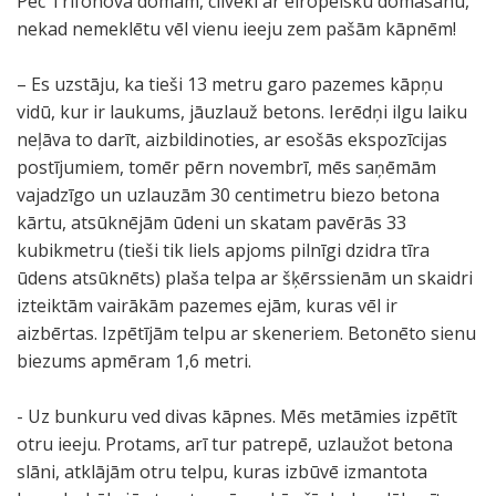
Pēc Trifonova domām, cilvēki ar eiropeisku domāšanu,
nekad nemeklētu vēl vienu ieeju zem pašām kāpnēm!
– Es uzstāju, ka tieši 13 metru garo pazemes kāpņu
vidū, kur ir laukums, jāuzlauž betons. Ierēdņi ilgu laiku
neļāva to darīt, aizbildinoties, ar esošās ekspozīcijas
postījumiem, tomēr pērn novembrī, mēs saņēmām
vajadzīgo un uzlauzām 30 centimetru biezo betona
kārtu, atsūknējām ūdeni un skatam pavērās 33
kubikmetru (tieši tik liels apjoms pilnīgi dzidra tīra
ūdens atsūknēts) plaša telpa ar šķērssienām un skaidri
izteiktām vairākām pazemes ejām, kuras vēl ir
aizbērtas. Izpētījām telpu ar skeneriem. Betonēto sienu
biezums apmēram 1,6 metri.
- Uz bunkuru ved divas kāpnes. Mēs metāmies izpētīt
otru ieeju. Protams, arī tur patrepē, uzlaužot betona
slāni, atklājām otru telpu, kuras izbūvē izmantota