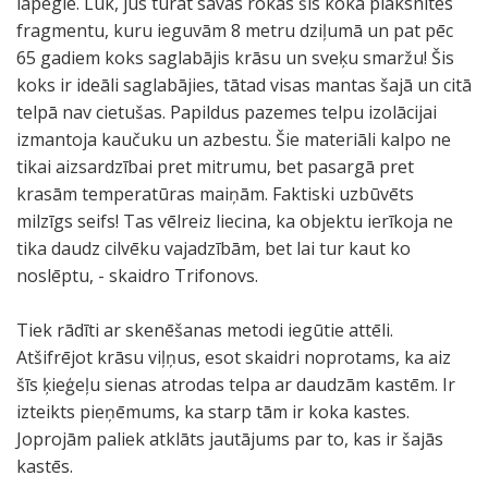
lapegle. Lūk, jūs turat savās rokās šīs koka plāksnītes
fragmentu, kuru ieguvām 8 metru dziļumā un pat pēc
65 gadiem koks saglabājis krāsu un sveķu smaržu! Šis
koks ir ideāli saglabājies, tātad visas mantas šajā un citā
telpā nav cietušas. Papildus pazemes telpu izolācijai
izmantoja kaučuku un azbestu. Šie materiāli kalpo ne
tikai aizsardzībai pret mitrumu, bet pasargā pret
krasām temperatūras maiņām. Faktiski uzbūvēts
milzīgs seifs! Tas vēlreiz liecina, ka objektu ierīkoja ne
tika daudz cilvēku vajadzībām, bet lai tur kaut ko
noslēptu, - skaidro Trifonovs.
Tiek rādīti ar skenēšanas metodi iegūtie attēli.
Atšifrējot krāsu viļņus, esot skaidri noprotams, ka aiz
šīs ķieģeļu sienas atrodas telpa ar daudzām kastēm. Ir
izteikts pieņēmums, ka starp tām ir koka kastes.
Joprojām paliek atklāts jautājums par to, kas ir šajās
kastēs.