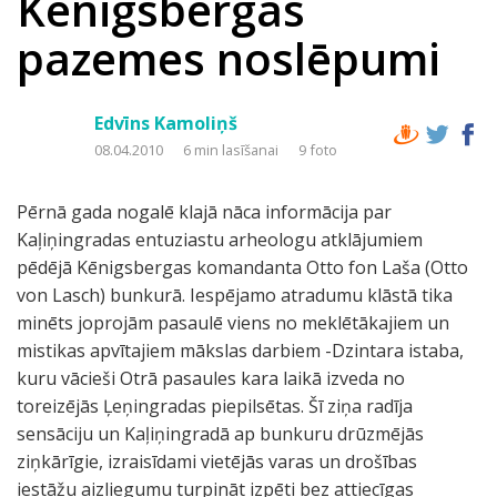
Kēnigsbergas
pazemes noslēpumi
Edvīns Kamoliņš
08.04.2010
6 min lasīšanai
9 foto
Pērnā gada nogalē klajā nāca informācija par
Kaļiņingradas entuziastu arheologu atklājumiem
pēdējā Kēnigsbergas komandanta Otto fon Laša (Otto
von Lasch) bunkurā. Iespējamo atradumu klāstā tika
minēts joprojām pasaulē viens no meklētākajiem un
mistikas apvītajiem mākslas darbiem -Dzintara istaba,
kuru vācieši Otrā pasaules kara laikā izveda no
toreizējās Ļeņingradas piepilsētas. Šī ziņa radīja
sensāciju un Kaļiņingradā ap bunkuru drūzmējās
ziņkārīgie, izraisīdami vietējās varas un drošības
iestāžu aizliegumu turpināt izpēti bez attiecīgas