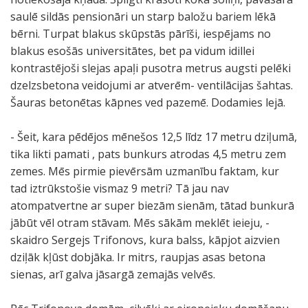
saulē sildās pensionāri un starp baložu bariem lēkā
bērni. Turpat blakus skūpstās pārīši, iespējams no
blakus esošās universitātes, bet pa vidum idillei
kontrastējoši slejas apaļi pusotra metrus augsti pelēki
dzelzsbetona veidojumi ar atverēm- ventilācijas šahtas.
Šauras betonētas kāpnes ved pazemē. Dodamies lejā.
- Šeit, kara pēdējos mēnešos 12,5 līdz 17 metru dziļumā,
tika likti pamati , pats bunkurs atrodas 4,5 metru zem
zemes. Mēs pirmie pievērsām uzmanību faktam, kur
tad iztrūkstošie vismaz 9 metri? Tā jau nav
atompatvertne ar super biezām sienām, tātad bunkurā
jābūt vēl otram stāvam. Mēs sākām meklēt ieieju, -
skaidro Sergejs Trifonovs, kura balss, kāpjot aizvien
dziļāk kļūst dobjāka. Ir mitrs, raupjas asas betona
sienas, arī galva jāsargā zemajās velvēs.