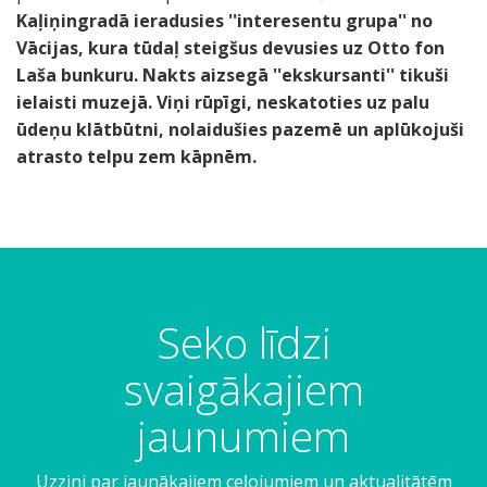
Kaļiņingradā ieradusies ''interesentu grupa'' no
Vācijas, kura tūdaļ steigšus devusies uz Otto fon
Laša bunkuru. Nakts aizsegā ''ekskursanti'' tikuši
ielaisti muzejā. Viņi rūpīgi, neskatoties uz palu
ūdeņu klātbūtni, nolaidušies pazemē un aplūkojuši
atrasto telpu zem kāpnēm.
Seko līdzi
svaigākajiem
jaunumiem
Uzzini par jaunākajiem ceļojumiem un aktualitātēm