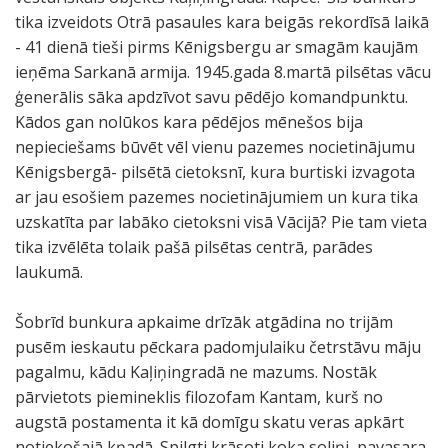
tika izveidots Otrā pasaules kara beigās rekordīsā laikā
- 41 dienā tieši pirms Kēnigsbergu ar smagām kaujām
ieņēma Sarkanā armija. 1945.gada 8.martā pilsētas vācu
ģenerālis sāka apdzīvot savu pēdējo komandpunktu.
Kādos gan nolūkos kara pēdējos mēnešos bija
nepieciešams būvēt vēl vienu pazemes nocietinājumu
Kēnigsbergā- pilsētā cietoksnī, kura burtiski izvagota
ar jau esošiem pazemes nocietinājumiem un kura tika
uzskatīta par labāko cietoksni visā Vācijā? Pie tam vieta
tika izvēlēta tolaik pašā pilsētas centrā, parādes
laukumā.
Šobrīd bunkura apkaime drīzāk atgādina no trijām
pusēm ieskautu pēckara padomjulaiku četrstāvu māju
pagalmu, kādu Kaļiņingradā ne mazums. Nostāk
pārvietots piemineklis filozofam Kantam, kurš no
augstā postamenta it kā domīgu skatu veras apkārt
notiekošajā kņadā. Spilgti krāsoti koka soliņi, pavasara