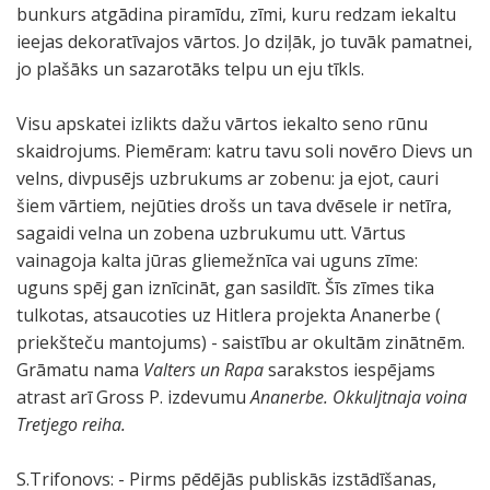
bunkurs atgādina piramīdu, zīmi, kuru redzam iekaltu
ieejas dekoratīvajos vārtos. Jo dziļāk, jo tuvāk pamatnei,
jo plašāks un sazarotāks telpu un eju tīkls.
Visu apskatei izlikts dažu vārtos iekalto seno rūnu
skaidrojums. Piemēram: katru tavu soli novēro Dievs un
velns, divpusējs uzbrukums ar zobenu: ja ejot, cauri
šiem vārtiem, nejūties drošs un tava dvēsele ir netīra,
sagaidi velna un zobena uzbrukumu utt. Vārtus
vainagoja kalta jūras gliemežnīca vai uguns zīme:
uguns spēj gan iznīcināt, gan sasildīt. Šīs zīmes tika
tulkotas, atsaucoties uz Hitlera projekta Ananerbe (
priekšteču mantojums) - saistību ar okultām zinātnēm.
Grāmatu nama
Valters un Rapa
sarakstos iespējams
atrast arī Gross P. izdevumu
Ananerbe. Okkuljtnaja voina
Tretjego reiha.
S.Trifonovs: - Pirms pēdējās publiskās izstādīšanas,