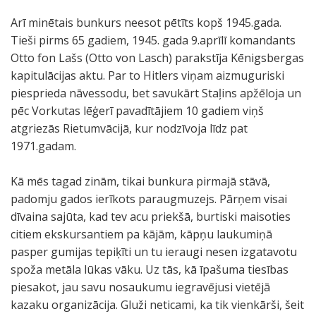
Arī minētais bunkurs neesot pētīts kopš 1945.gada.
Tieši pirms 65 gadiem, 1945. gada 9.aprīlī komandants
Otto fon Lašs (Otto von Lasch) parakstīja Kēnigsbergas
kapitulācijas aktu. Par to Hitlers viņam aizmuguriski
piesprieda nāvessodu, bet savukārt Staļins apžēloja un
pēc Vorkutas lēģerī pavadītājiem 10 gadiem viņš
atgriezās Rietumvācijā, kur nodzīvoja līdz pat
1971.gadam.
Kā mēs tagad zinām, tikai bunkura pirmajā stāvā,
padomju gados ierīkots paraugmuzejs. Pārņem visai
dīvaina sajūta, kad tev acu priekšā, burtiski maisoties
citiem ekskursantiem pa kājām, kāpņu laukumiņā
pasper gumijas tepiķīti un tu ieraugi nesen izgatavotu
spoža metāla lūkas vāku. Uz tās, kā īpašuma tiesības
piesakot, jau savu nosaukumu iegravējusi vietējā
kazaku organizācija. Gluži neticami, ka tik vienkārši, šeit