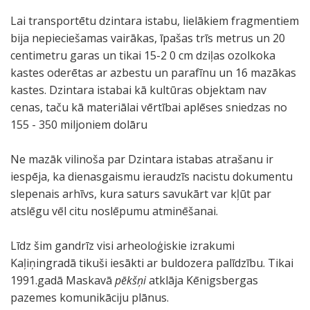
Lai transportētu dzintara istabu, lielākiem fragmentiem
bija nepieciešamas vairākas, īpašas trīs metrus un 20
centimetru garas un tikai 15-2 0 cm dziļas ozolkoka
kastes oderētas ar azbestu un parafīnu un 16 mazākas
kastes. Dzintara istabai kā kultūras objektam nav
cenas, taču kā materiālai vērtībai aplēses sniedzas no
155 - 350 miljoniem dolāru
Ne mazāk vilinoša par Dzintara istabas atrašanu ir
iespēja, ka dienasgaismu ieraudzīs nacistu dokumentu
slepenais arhīvs, kura saturs savukārt var kļūt par
atslēgu vēl citu noslēpumu atminēšanai.
Līdz šim gandrīz visi arheoloģiskie izrakumi
Kaļiņingradā tikuši iesākti ar buldozera palīdzību. Tikai
1991.gadā Maskavā
pēkšņi
atklāja Kēnigsbergas
pazemes komunikāciju plānus.