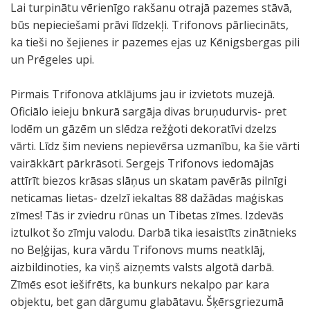
Lai turpinātu vērienīgo rakšanu otrajā pazemes stāvā,
būs nepieciešami prāvi līdzekļi. Trifonovs pārliecināts,
ka tieši no šejienes ir pazemes ejas uz Kēnigsbergas pili
un Prēgeles upi.
Pirmais Trifonova atklājums jau ir izvietots muzejā.
Oficiālo ieieju bnkurā sargāja divas bruņudurvis- pret
lodēm un gāzēm un slēdza režģoti dekoratīvi dzelzs
vārti. Līdz šim neviens nepievērsa uzmanību, ka šie vārti
vairākkārt pārkrāsoti. Sergejs Trifonovs iedomājās
attīrīt biezos krāsas slāņus un skatam pavērās pilnīgi
neticamas lietas- dzelzī iekaltas 88 dažādas maģiskas
zīmes! Tās ir zviedru rūnas un Tibetas zīmes. Izdevās
iztulkot šo zīmju valodu. Darbā tika iesaistīts zinātnieks
no Beļģijas, kura vārdu Trifonovs mums neatklāj,
aizbildinoties, ka viņš aizņemts valsts algotā darbā.
Zīmēs esot iešifrēts, ka bunkurs nekalpo par kara
objektu, bet gan dārgumu glabātavu. Šķērsgriezumā