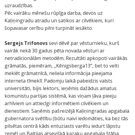
uzraudzības.
Pēc vairāku mēnešu rūpīga darba, devos uz
Kaļiņingradu atradu un satikos ar cilvēkiem, kuri
šopavasar cerību pilni turpināt iesākto.
Sergejs Trifonovs
sevi dēvē par vēsturnieku, kurš
vairāk nekā 30 gadus pēta novada vēsturi ar
netradicionālām metodēm. Rezultāti apkopoti vairākās
grāmatās, piemēram, „Kēnigsberga13”, bet to velti
meklēt grāmatnīcā, neliela informācija pieejama
interneta tīmeklī. Padomju laikā pabeidzis valsts
universitāti, bijis lektors, ieņēmis dažādus amatus
komunistu partijas sistēmā, kas viņam ļāva pieeju
arhīviem un attiecīgi informētiem cilvēkiem un
dienestiem. Saņēmis pašreizējā Kaļiņingradas apgabala
gubernatora svētību (būtu naivi iedomāties, ka bez tās
pilsētas centrā kāds entuziasts varētu iedurt lāpstu
zemē) un Baltijas atsevišķā kazaku apgabala štāba