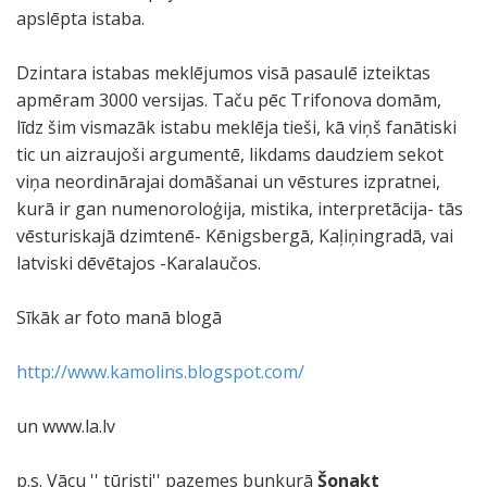
apslēpta istaba.
Dzintara istabas meklējumos visā pasaulē izteiktas
apmēram 3000 versijas. Taču pēc Trifonova domām,
līdz šim vismazāk istabu meklēja tieši, kā viņš fanātiski
tic un aizraujoši argumentē, likdams daudziem sekot
viņa neordinārajai domāšanai un vēstures izpratnei,
kurā ir gan numenoroloģija, mistika, interpretācija- tās
vēsturiskajā dzimtenē- Kēnigsbergā, Kaļiņingradā, vai
latviski dēvētajos -Karalaučos.
Sīkāk ar foto manā blogā
http://www.kamolins.blogspot.com/
un www.la.lv
p.s. Vācu '' tūristi'' pazemes bunkurā
Šonakt