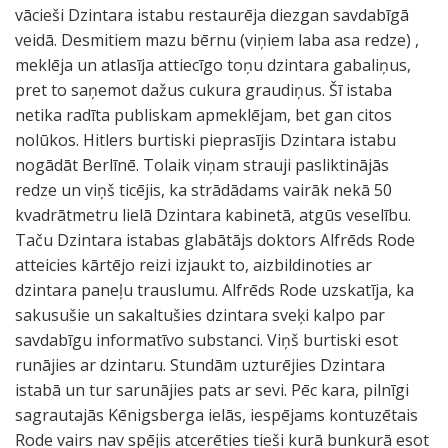
vācieši Dzintara istabu restaurēja diezgan savdabīgā
veidā. Desmitiem mazu bērnu (viņiem laba asa redze) ,
meklēja un atlasīja attiecīgo toņu dzintara gabaliņus,
pret to saņemot dažus cukura graudiņus. Šī istaba
netika radīta publiskam apmeklējam, bet gan citos
nolūkos. Hitlers burtiski pieprasījis Dzintara istabu
nogādāt Berlīnē. Tolaik viņam strauji pasliktinājās
redze un viņš ticējis, ka strādādams vairāk nekā 50
kvadrātmetru lielā Dzintara kabinetā, atgūs veselību.
Taču Dzintara istabas glabātājs doktors Alfrēds Rode
atteicies kārtējo reizi izjaukt to, aizbildinoties ar
dzintara paneļu trauslumu. Alfrēds Rode uzskatīja, ka
sakusušie un sakaltušies dzintara sveķi kalpo par
savdabīgu informatīvo substanci. Viņš burtiski esot
runājies ar dzintaru. Stundām uzturējies Dzintara
istabā un tur sarunājies pats ar sevi. Pēc kara, pilnīgi
sagrautajās Kēnigsberga ielās, iespējams kontuzētais
Rode vairs nav spējis atcerēties tieši kurā bunkurā esot