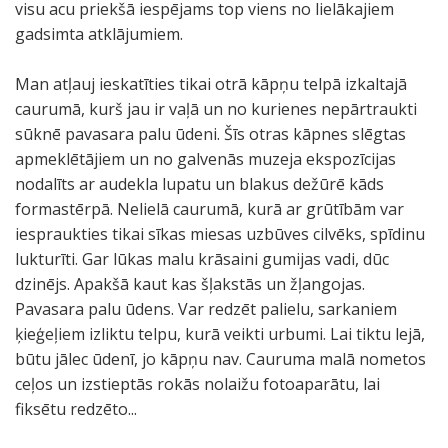
visu acu priekšā iespējams top viens no lielākajiem
gadsimta atklājumiem.
Man atļauj ieskatīties tikai otrā kāpņu telpā izkaltajā
caurumā, kurš jau ir vaļā un no kurienes nepārtraukti
sūknē pavasara palu ūdeni. Šīs otras kāpnes slēgtas
apmeklētājiem un no galvenās muzeja ekspozīcijas
nodalīts ar audekla lupatu un blakus dežūrē kāds
formastērpā. Nelielā caurumā, kurā ar grūtībām var
iespraukties tikai sīkas miesas uzbūves cilvēks, spīdinu
lukturīti. Gar lūkas malu krāsaini gumijas vadi, dūc
dzinējs. Apakšā kaut kas šļakstās un žļangojas.
Pavasara palu ūdens. Var redzēt palielu, sarkaniem
ķieģeļiem izliktu telpu, kurā veikti urbumi. Lai tiktu lejā,
būtu jālec ūdenī, jo kāpņu nav. Cauruma malā nometos
ceļos un izstieptās rokās nolaižu fotoaparātu, lai
fiksētu redzēto...