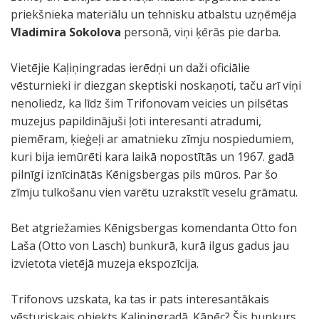
priekšnieka materiālu un tehnisku atbalstu uzņēmēja
Vladimira Sokolova
personā, viņi ķērās pie darba.
Vietējie Kaļiņingradas ierēdņi un daži oficiālie
vēsturnieki ir diezgan skeptiski noskaņoti, taču arī viņi
nenoliedz, ka līdz šim Trifonovam veicies un pilsētas
muzejus papildinājuši ļoti interesanti atradumi,
piemēram, ķieģeļi ar amatnieku zīmju nospiedumiem,
kuri bija iemūrēti kara laikā nopostītās un 1967. gadā
pilnīgi iznīcinātās Kēnigsbergas pils mūros. Par šo
zīmju tulkošanu vien varētu uzrakstīt veselu grāmatu.
Bet atgriežamies Kēnigsbergas komendanta Otto fon
Laša (Otto von Lasch) bunkurā, kurā ilgus gadus jau
izvietota vietējā muzeja ekspozīcija.
Trifonovs uzskata, ka tas ir pats interesantākais
vēsturiskais objekts Kaļiņingradā. Kāpēc? Šis bunkurs