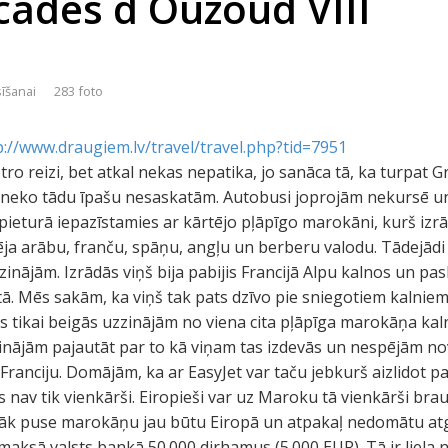
scades d Ouzoud VIII
sīšanai
283 foto
p://www.draugiem.lv/travel/travel.php?tid=7951
ro reizi, bet atkal nekas nepatika, jo sanāca tā, ka turpat 
neko tādu īpašu nesaskatām. Autobusi joprojām nekursē 
 pieturā iepazīstamies ar kārtējo pļāpīgo marokāni, kurš izrā
ja arābu, franču, spāņu, angļu un berberu valodu. Tādejād
zinājām. Izrādās viņš bija pabijis Francijā Alpu kalnos un paslēp
. Mēs sakām, ka viņš tak pats dzīvo pie sniegotiem kalniem u
ēs tikai beigās uzzinājām no viena cita pļāpīga marokāņa ka
nezinājām pajautāt par to kā viņam tas izdevās un nespējām no
Franciju. Domājām, ka ar EasyJet var taču jebkurš aizlidot 
ss nav tik vienkārši. Eiropieši var uz Maroku tā vienkārši br
dāk puse marokāņu jau būtu Eiropā un atpakaļ nedomātu atgri
amaksā valsts bankā 50.000 dirhamus (5.000 EUR). Tā ir liela n