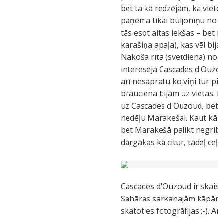
bet tā kā redzējām, ka viet
paņēma tikai buljoniņu no 
tās esot aitas iekšas – bet
karašiņa apaļa), kas vēl bija
Nākošā rītā (svētdienā) no
interesēja Cascades d'Ouzo
arī nesapratu ko viņi tur p
brauciena bijām uz vietas.
uz Cascades d'Ouzoud, bet 
nedēļu Marakešai. Kaut kā 
bet Marakešā palikt negribē
dārgākas kā citur, tādēļ c
Cascades d'Ouzoud ir skais
Sahāras sarkanajām kāpām 
skatoties fotogrāfijas ;-).