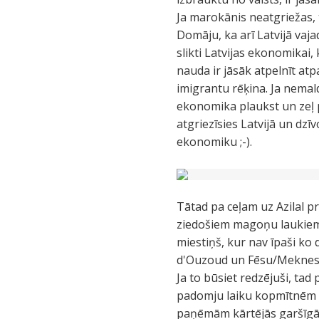
Ja marokānis neatgriežas, 
Domāju, ka arī Latvijā vaja
slikti Latvijas ekonomikai, 
nauda ir jāsāk atpelnīt atp
imigrantu rēķina. Ja nemaldo
ekonomika plaukst un zeļ p
atgriezīsies Latvijā un dzīv
ekonomiku ;-).
Tātad pa ceļam uz Azilal p
ziedošiem magoņu laukiem (k
miestiņš, kur nav īpaši ko 
d'Ouzoud un Fēsu/Meknes.
Ja to būsiet redzējuši, tad
padomju laiku kopmītnēm ar
paņēmām kārtējās garšīgās 