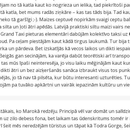
ējam no tā katla kaut ko nogrieza un ielika, tad piekrītoši 
tā katla, bet mums radās ziņkāre – kas tas tāds bija. Tad ka
 neko tā garšīgi ;-). Maizes ceptuvē nopirkām svaigi ceptu bal
 silta un ļoti ātri apēdās. Latvijā praktiski siltu maizi vairs n
 Grand Taxi pieturas elementāri dabūjām kolektīvo taksi uz
ud. Pa ceļam piestājām kaut kādā tirgus laukumā. Tur bija 
irka un pārdeva. Bet izskatījās kā vecos laikos un dikti iespa
 Beigās gan secinājām, ka varēja dabūt teorētiski arī trans
tas mūs īpaši neinteresēja, jo visu laiku mēģinājām kaut kur
dikti ātri un bez aizķeršanās sanāca izbraukt visus tos punk
jās, jo tā nav tā pilsēta, kur būtu interesanti uzturēties. Tu
eļojām pa tuvāko apkārtni un vairāk iepazinām kultūru un viet
tākais, ko Marokā redzēju. Principā vēl var domāt un salīdzi
uz zilo debess fona, bet laikam tas ūdenskritums tomēr ir 
 Arī šeit mēs neredzējām tūristus un tāpat kā Todra Gorge, šeit