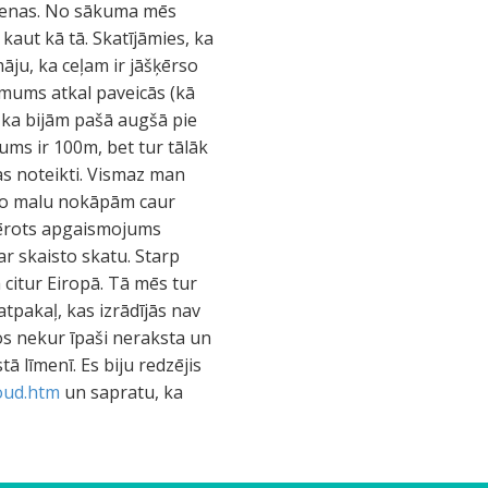
vdienas. No sākuma mēs
 kaut kā tā. Skatījāmies, ka
māju, ka ceļam ir jāšķērso
n mums atkal paveicās (kā
 ka bijām pašā augšā pie
ums ir 100m, bet tur tālāk
nas noteikti. Vismaz man
labo malu nokāpām caur
iemērots apgaismojums
r skaisto skatu. Starp
m citur Eiropā. Tā mēs tur
atpakaļ, kas izrādījās nav
os nekur īpaši neraksta un
ā līmenī. Es biju redzējis
oud.htm
un sapratu, ka