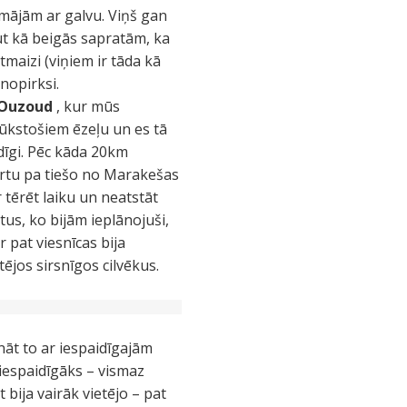
pamājām ar galvu. Viņš gan
ut kā beigās sapratām, ka
tmaizi (viņiem ir tāda kā
enopirksi.
Ouzoud
, kur mūs
tūkstošiem ēzeļu un es tā
idīgi. Pēc kāda 20km
portu pa tiešo no Marakešas
 tērēt laiku un neatstāt
tus, ko bijām ieplānojuši,
r pat viesnīcas bija
ējos sirsnīgos cilvēkus.
nāt to ar iespaidīgajām
iespaidīgāks – vismaz
 bija vairāk vietējo – pat