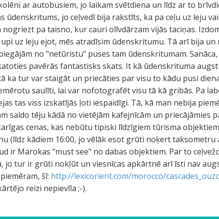
skolēni ar autobusiem, jo laikam svētdiena un līdz ar to brī
ūdenskritums, jo ceļvedī bija rakstīts, ka pa ceļu uz leju vai
 nogriezt pa taisno, kur cauri olīvdārzam vijās taciņas. Izdo
 upi uz leju ejot, mēs atradīsim ūdenskritumu. Tā arī bija u
jo piegājām no "netūristu" puses tam ūdenskritumam. Sanāca,
atoties pavērās fantastisks skats. It kā ūdenskrituma augst
tā ka tur var staigāt un priecāties par visu to kādu pusi die
iemērotu saulīti, lai var nofotografēt visu tā kā gribās. Pa 
lejas tas viss izskatījās ļoti iespaidīgi. Tā, kā man nebija p
ām saldo tēju kādā no vietējām kafejnīcām un priecājāmies pa
 sakarīgas cenas, kas nebūtu tipiski līdzīgiem tūrisma objektie
u (līdz kādiem 16:00, jo vēlāk esot grūti noķert taksometru 
ud ir Marokas "must see" no dabas objektiem. Par to ceļvež
o tur ir grūti nokļūt un viesnīcas apkārtnē arī īsti nav augst
 piemēram, šī:
http://lexicorient.com/morocco/cascades_ouz
ārtējo reizi nepievīla ;-).