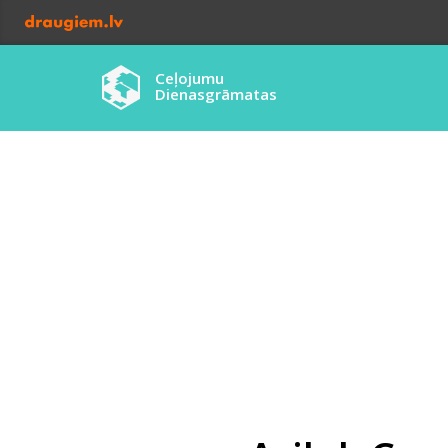
Ceļojumu
Dienasgrāmatas