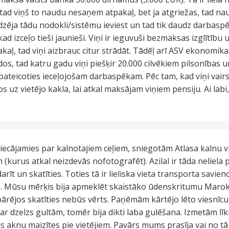
tad viņš to naudu nesaņem atpakaļ, bet ja atgriežas, tad nau
dzēja tādu nodokli/sistēmu ieviest un tad tik daudz darbaspēk
kad izceļo tieši jaunieši. Viņi ir ieguvuši bezmaksas izglītību
akaļ, tad viņi aizbrauc citur strādāt. Tādēļ arī ASV ekonomika 
s, tad katru gadu viņi piešķir 20.000 cilvēkiem pilsonības un 
ateicoties ieceļojošam darbaspēkam. Pēc tam, kad viņi vairs
os uz vietējo kakla, lai atkal maksājam viņiem pensiju. Ai labi,
riecājamies par kalnotajiem ceļiem, sniegotām Atlasa kalnu 
urus atkal neizdevās nofotografēt). Azilal ir tāda neliela pi
darīt un skatīties. Toties tā ir lieliska vieta transporta sav
 Mūsu mērķis bija apmeklēt skaistāko ūdenskritumu Maro
 pārējos skatīties nebūs vērts. Paņēmām kārtējo lēto viesnīcu,
 dzelzs gultām, tomēr bija dikti laba gulēšana. Izmetām lī
aknu maizītes pie vietējiem. Pavārs mums prasīja vai no tā k