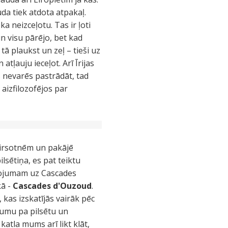
da tiek atdota atpakaļ.
a neizceļotu. Tas ir ļoti
 un visu pārējo, bet kad
tā plaukst un zeļ – tieši uz
atļauju ieceļot. Arī Īrijas
 nevarēs pastrādāt, tad
 aizfilozofējos par
virsotnēm un pakājē
lsētiņa, es pat teiktu
ienojumam uz Cascades
kā -
Cascades d'Ouzoud
.
 kas izskatījās vairāk pēc
kumu pa pilsētu un
atla mums arī likt klāt,