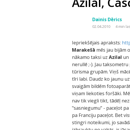
Azilal, Ca
Dainis Dērics
02.04.2010
4 min la
Iepriekšējais apraksts:
htt
Marakešā
mēs jau bijām ot
nākamo taksi uz
Azilal
un 
nerullē ;-). Jau taksometru
tūrisma grupām. Viņš mācē
tīri labi. Daudz ko jaunu uz
svaigām bildēm fotoaparātā
viņam liekoties foršāki. M
nav tik viegli tikt, tādēļ 
"sasniegumu" - paceļot pa 
pa Franciju paceļot. Bet vi
stingri noteikumi, jo savā
izbrauktu no valsts, ir jās