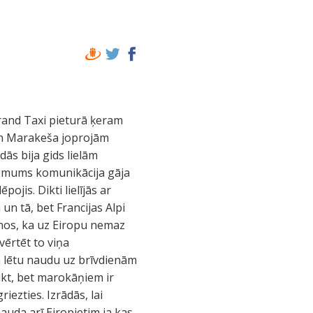
Grand Taxi pieturā ķeram
un Marakeša joprojām
dās bija gids lielām
i mums komunikācija gāja
ojis. Dikti lielījās ar
n tā, bet Francijas Alpi
lnos, ka uz Eiropu nemaz
vērtēt to viņa
pa lētu naudu uz brīvdienām
aukt, bet marokāņiem ir
ezties. Izrādās, lai
auda arī Eiropietim ja kas.