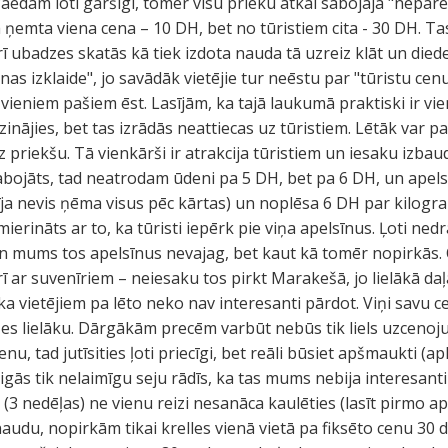
 Paēdam loti garšīgi, tomēr visu prieku atkal sabojāja "nepar
a ņemta viena cena – 10 DH, bet no tūristiem cita - 30 DH. Ta
ī ubadzes skatās kā tiek izdota nauda tā uzreiz klāt un diede
as izklaide", jo savādāk vietējie tur neēstu par "tūristu ce
 vieniem pašiem ēst. Lasījām, ka tajā laukumā praktiski ir vien
dzinājies, bet tas izrādās neattiecas uz tūristiem. Lētāk var p
 priekšu. Tā vienkārši ir atrakcija tūristiem un iesaku izbaud
bojāts, tad neatrodam ūdeni pa 5 DH, bet pa 6 DH, un apels
asīja nevis ņēma visus pēc kārtas) un noplēsa 6 DH par kilogram
mierināts ar to, ka tūristi iepērk pie viņa apelsīnus. Ļoti n
 un mums tos apelsīnus nevajag, bet kaut kā tomēr nopirkās. 
rī ar suvenīriem – neiesaku tos pirkt Marakešā, jo lielākā d
, ka vietējiem pa lēto neko nav interesanti pārdot. Viņi savu 
izes lielāku. Dārgākām precēm varbūt nebūs tik liels uzcenoju
nu, tad jutīsities ļoti priecīgi, bet reāli būsiet apšmaukti (a
igās tik nelaimīgu seju rādīs, ka tas mums nebija interesant
ā (3 nedēļas) ne vienu reizi nesanāca kaulēties (lasīt pirmo 
audu, nopirkām tikai krelles vienā vietā pa fiksēto cenu 30