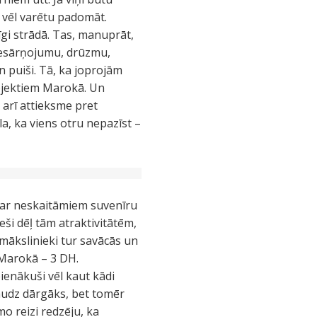
d vēl varētu padomāt.
īgi strādā. Tas, manuprāt,
 piesārņojumu, drūzmu,
un puiši. Tā, ka joprojām
bjektiem Marokā. Un
 arī attieksme pret
ela, ka viens otru nepazīst –
 ar neskaitāmiem suvenīru
ši dēļ tām atraktivitātēm,
vmākslinieki tur savācās un
 Marokā – 3 DH.
pienākuši vēl kaut kādi
daudz dārgāks, bet tomēr
mo reizi redzēju, ka