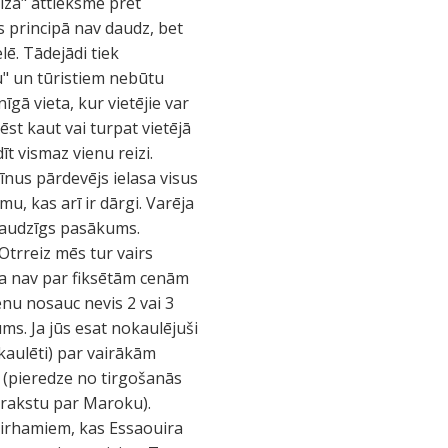
eizā" attieksme pret
s principā nav daudz, bet
lē. Tādejādi tiek
nu" un tūristiem nebūtu
īgā vieta, kur vietējie var
aēst kaut vai turpat vietējā
īt vismaz vienu reizi.
īnus pārdevējs ielasa visus
u, kas arī ir dārgi. Varēja
edraudzīgs pasākums.
Otrreiz mēs tur vairs
aļa nav par fiksētām cenām
cenu nosauc nevis 2 vai 3
ms. Ja jūs esat nokaulējuši
pkaulēti) par vairākām
i (pieredze no tirgošanās
aprakstu par Maroku).
 dirhamiem, kas Essaouira