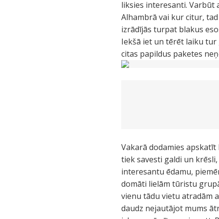
liksies interesanti. Varbūt a
Alhambrā vai kur citur, tad 
izrādījās turpat blakus eso
Iekšā iet un tērēt laiku tur
citas papildus paketes neņ
Vakarā dodamies apskatīt D
tiek savesti galdi un krēsl
interesantu ēdamu, piemēram
domāti lielām tūristu grupā
vienu tādu vietu atradām a
daudz nejautājot mums ātri 