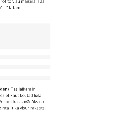
rot to visu maisiņā. Tās
mēs līdz tam
rden
). Tas laikam ir
siet kaut ko, tad liela
mēr kaut kas savādāks no
ta. It kā visur rakstīts,