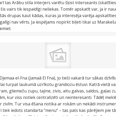
rī tas Arābu stila interjers varētu šķist interseants (skatīties 
šis vairs tik iespaidīgi neliekas. Tomēr apskatīt var, ja ir nau
šās drupas kaut kādas, kuras ja interesēja varēja apskatīties
 galīgi nav vērts. Ja iespējams nopirkt biļeti tikai uz Marake
emiet.
jemaa el-Fna (Jamaâ El Fna), jo tieši vakarā tur sākas dzīvī
i, lai turpat laukumā uzrīkotu grandiozu ēstuvi. Katrā vietā v
, gliemežu zupu, tajine, zivis, aitu galvas, saldos, gaļas zup
m, kur viss notiek centralizēti un neinteresanti. Tādēļ meklē
r zivīm. Tur visa ēšana notika ar rokām un nekādi instrumen
tiek iedots standarta "menu" – tas pats kas pārējiem pie tā g