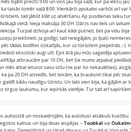
 mēs bijām precīzi 9:00 un viņš jau bija vaļā, kur pa iekšu jau 
 ka taisās tomēr vaļā 8:00. Vienkārši apskatei varbūt arī var 
ristiem, tad jābūt klāt uz atvēršanu. Ap pusdienas laiku tur 
ākajā vietā. Ieeja maksāja 30 DH. Dārzs nav liels un laikam i
ekcija. Turpat dzīvoja arī kaut kādi putneļi, bet pa vidu bija 
eju priekšmeti. Ja godīgi, tad neiegājām, jo īpaši neinteres
pēc tādas bodītes izskatījās, kur uz tūristiem piepelnās ;-).
iedoši eksotiski augi utt. Ejot ārā jau mūs sagaidīja aptuveni
skaitītāja atbraucām par 10 DH, bet šie mums atpakaļ piedāvā
un mēs atkal ieturot savu stilu (ne par ko nekaulēties), aizg
, ka pa 20 DH aizvedīs, bet teicām, ka brauksim tikai pēc skai
 gaidīt kādu naudīgu tūristu. Un labi vien bija, ka gājām ar k
to tirgus laukumu, kur iepirkās vietējie. Tur tad arī sapirkā
es autoostā un noskaidrojām, ka autobusi atsākuši kustību. 
egotos kalnus un bija divas iespējas –
Toubkal
vai
Oukaïm
is kalns Ziemeļāfrikā un tātad jābrauc uz Toubkal. Vistuvā