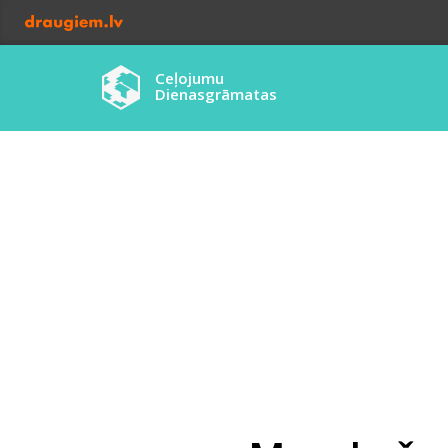
Ceļojumu
Dienasgrāmatas