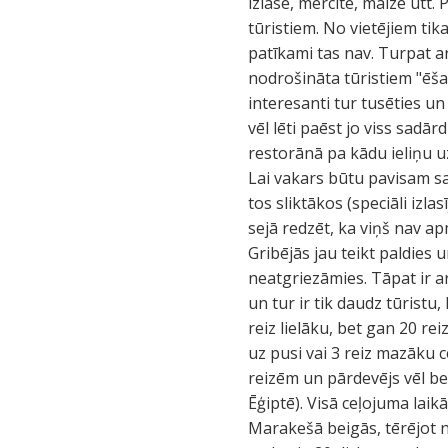
izlase, mērcīte, maize utt.
tūristiem. No vietējiem tik
patīkami tas nav. Turpat ar
nodrošināta tūristiem "ēšan
interesanti tur tusēties un
vēl lēti paēst jo viss sadār
restorānā pa kādu ieliņu uz
Lai vakars būtu pavisam sa
tos sliktākos (speciāli izl
sejā redzēt, ka viņš nav ap
Gribējās jau teikt paldies
neatgriezāmies. Tāpat ir a
un tur ir tik daudz tūristu
reiz lielāku, bet gan 20 re
uz pusi vai 3 reiz mazāku ce
reizēm un pārdevējs vēl be
Ēģiptē). Visā ceļojuma laik
Marakešā beigās, tērējot n