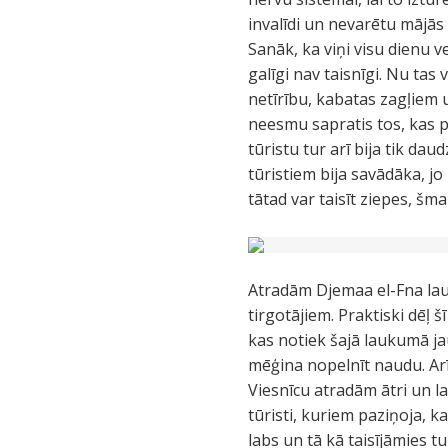
invalīdi un nevarētu mājās 
Sanāk, ka viņi visu dienu 
galīgi nav taisnīgi. Nu tas
netīrību, kabatas zagļiem u
neesmu sapratis tos, kas 
tūristu tur arī bija tik d
tūristiem bija savādāka, jo 
tātad var taisīt ziepes, šma
Atradām Djemaa el-Fna lau
tirgotājiem. Praktiski dēļ
kas notiek šajā laukumā jau
mēģina nopelnīt naudu. Arī
Viesnīcu atradām ātri un la
tūristi, kuriem paziņoja, 
labs un tā kā taisījāmies tu