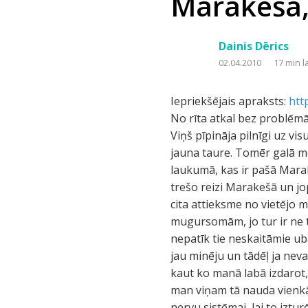
Marakeša, 
Dainis Dērics
02.04.2010
17 min l
Iepriekšējais apraksts:
htt
No rīta atkal bez problē
Viņš pīpināja pilnīgi uz visu.
jauna taure. Tomēr galā mē
laukumā, kas ir pašā Marak
trešo reizi Marakešā un jo
cita attieksme no vietējo 
mugursomām, jo tur ir ne ti
nepatīk tie neskaitāmie ub
jau minēju un tādēļ ja nev
kaut ko manā labā izdarot, 
man viņam tā nauda vienkārš
nervu sistēmai, lai to iztu