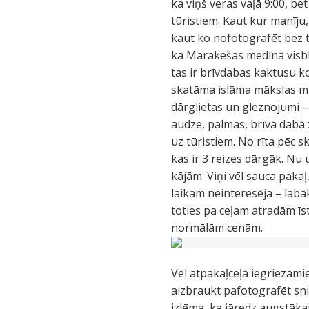
ka viņš veras vaļā 9:00, bet
tūristiem. Kaut kur manīju,
kaut ko nofotografēt bez tū
kā Marakešas medīnā visblīv
tas ir brīvdabas kaktusu kol
skatāma islāma mākslas muz
dārglietas un gleznojumi – 
audze, palmas, brīvā dabā z
uz tūristiem. No rīta pēc 
kas ir 3 reizes dārgāk. Nu 
kājām. Viņi vēl sauca pakaļ
laikam neinteresēja – labāk
toties pa ceļam atradām īs
normālām cenām.
Vēl atpakaļceļā iegriezāmi
aizbraukt pafotografēt sni
izlēma, ka jāredz augstāka