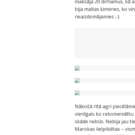
maksāja 20 dirhamus, kā ar
bija maltas ķimenes, ko viņ
neaizdomājamies ;-).
Nākošā rītā agri piecēlām
vienīgais ko rekomendētu a
skāde nebūs. Nebija jau ti
Marokas lielpilsētas – vism