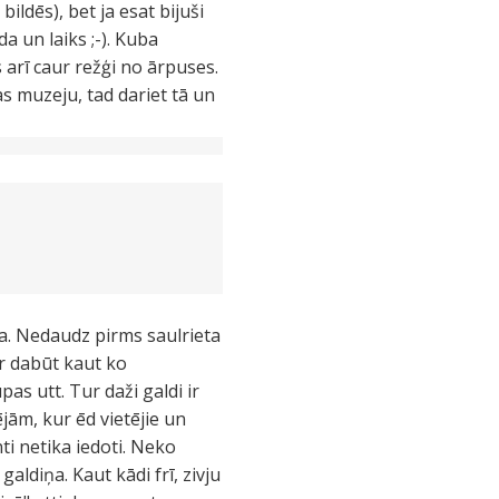
bildēs), bet ja esat bijuši
da un laiks ;-). Kuba
 arī caur režģi no ārpuses.
šas muzeju, tad dariet tā un
ba. Nedaudz pirms saulrieta
ar dabūt kaut ko
as utt. Tur daži galdi ir
jām, kur ēd vietējie un
ti netika iedoti. Neko
aldiņa. Kaut kādi frī, zivju