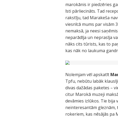
marokānis ir piedzēries gai
īsti pārliecināts. Tad rece
rakstīju, tad Marakeša nav 
viesnīcā mums par visām 3 
nemaksā, ja neesi saņēmis
neparādīja un neprasīja vai 
nāks cits tūrists, kas to 
kas nāk no laukuma gandrīz
Nolemjam vēl apskatīt
Mar
Tpfu, nebūtu labāk klausīji
divas dažādas paketes – v
citur Marokā muzeji maksāj
devāmies izlūkos. Tie bija
neinteresantām gleznām, tu
rokeriem, kas nēsājās pa M