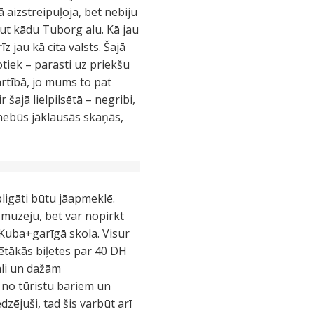
ā aizstreipuļoja, bet nebiju
kaut kādu Tuborg alu. Kā jau
 jau kā cita valsts. Šajā
tiek – parasti uz priekšu
rtībā, jo mums to pat
 šajā lielpilsētā – negribi,
 nebūs jāklausās skaņās,
bligāti būtu jāapmeklē.
o muzeju, bet var nopirkt
+Kuba+garīgā skola. Visur
ētākās biļetes par 40 DH
āli un dažām
s no tūristu bariem un
ējuši, tad šis varbūt arī