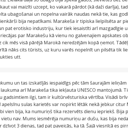
kaut vai maizīti uzcept, ko vakarā pārdot (kā daži darīja), ta
velta ubagošanai un nopelna vairāk naudas nekā tie, kas god
 vienkārši bija nepatīkami. Marakeša ir tipiska lielpilsēta ar
n pat erotisko industriju, kur tiek iesaistīti arī mazgadīgie 
priecājas par Marakešu kā vienu no galvenajiem apskates o
audz cik mēs visā pārējā Marokā neredzējām kopā ņemot. Tādēļ
rītā nāks cits tūrists, uz kuru varēs nopelnīt un pilsēta tik li
ukties utt.
kumu un tas izskatījās iespaidīgs pēc tām šaurajām ieliņām
 šī laukuma arī Marakeša tika iekļauta UNESCO mantojumā. Tie
 gadsimtiem ilgi, tam ir kultūrvēsturiska vērtība. Visādi brī
 apelsīnu sulas karietēs var nopirkt lētāk nekā jebkur citur
bi vien bija, ka numuriņš tika rezervēts dienu iepriekš. Bija 
ka vietu nav. Mums iesmērēja numuriņu ar dušu, kas bija ne
r dzīvot 3 dienas, tad pat paveicās, ka tā. Šajā viesnīcā es pir