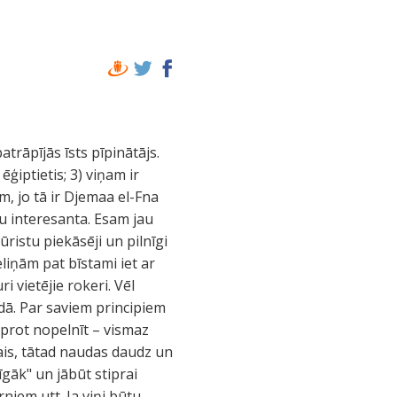
atrāpījās īsts pīpinātājs.
r ēģiptietis; 3) viņam ir
, jo tā ir Djemaa el-Fna
u interesanta. Esam jau
ristu piekāsēji un pilnīgi
liņām pat bīstami iet ar
 vietējie rokeri. Vēl
dā. Par saviem principiem
 prot nopelnīt – vismaz
tais, tātad naudas daudz un
īgāk" un jābūt stiprai
rniem utt. Ja viņi būtu