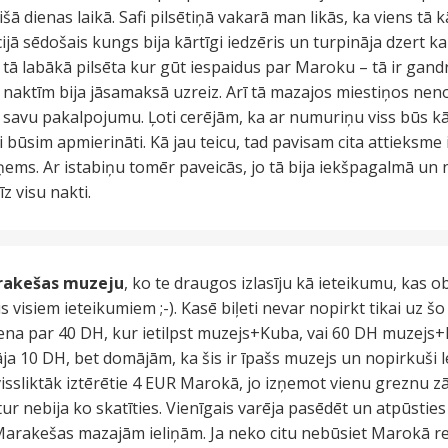
šā dienas laikā. Safi pilsētiņā vakarā man likās, ka viens tā k
pcijā sēdošais kungs bija kārtīgi iedzēris un turpināja dzert 
tā labākā pilsēta kur gūt iespaidus par Maroku – tā ir gandrīz
naktīm bija jāsamaksā uzreiz. Arī tā mazajos miestiņos neno
 savu pakalpojumu. Ļoti cerējām, ka ar numuriņu viss būs kā
būsim apmierināti. Kā jau teicu, tad pavisam cita attieksme ir
paņems. Ar istabiņu tomēr paveicās, jo tā bija iekšpagalmā un
 visu nakti.
akešas muzeju
, ko te draugos izlasīju kā ieteikumu, kas o
s visiem ieteikumiem ;-). Kasē biļeti nevar nopirkt tikai uz š
iena par 40 DH, kur ietilpst muzejs+Kuba, vai 60 DH muzejs
a 10 DH, bet domājām, ka šis ir īpašs muzejs un nopirkuši l
 vissliktāk iztērētie 4 EUR Marokā, jo izņemot vienu greznu z
r nebija ko skatīties. Vienīgais varēja pasēdēt un atpūstie
arakešas mazajām ieliņām. Ja neko citu nebūsiet Marokā redz