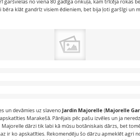
ī garšvielas no viena 80 gadīga onkuļa, kam trīcēja rokas be
i bēra klāt gandrīz visiem ēdieniem, bet bija ļoti garšīgi un 
ies un devāmies uz slaveno
Jardin Majorelle
(
Majorelle Ga
pskatīties Marakešā. Pārējais pēc pašu izvēles un ja neredzē
e Majorelle dārzi tik labi kā mūsu botāniskais dārzs, bet to
az ir ko apskatīties. Rekomendēju šo dārzu apmeklēt agri no rī