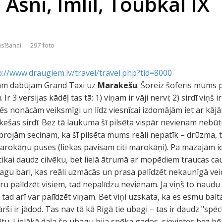
Asni, Imlil, Toubkal IX
asīšanai
297 foto
p://www.draugiem.lv/travel/travel.php?tid=8000
mām dabūjam Grand Taxi uz
Marakešu
. Šoreiz šoferis mums p
 Ir 3 versijas kādēļ tas tā: 1) viņam ir vāji nervi; 2) sirdī viņš i
s nonācām veiksmīgi un līdz viesnīcai izdomājām iet ar kājām
ešas sirdī. Bez tā laukuma šī pilsēta vispār nevienam nebūt
projām secinam, ka šī pilsēta mums reāli nepatīk – drūzma, tū
marokāņu puses (liekas pavisam citi marokāņi). Pa mazajām ie
kai daudz cilvēku, bet lielā ātrumā ar mopēdiem traucas cauri
agu bari, kas reāli uzmācās un prasa palīdzēt nekaunīgā vei
aru palīdzēt visiem, tad nepalīdzu nevienam. Ja viņš to naudu
tad arī var palīdzēt viņam. Bet viņi uzskata, ka es esmu bal
i ir jādod. Tas nav tā kā Rīgā tie ubagi – tas ir daudz "spēc
rētu. Lielākā daļa šo ubagu bija spēka gados, sievietes bez bē