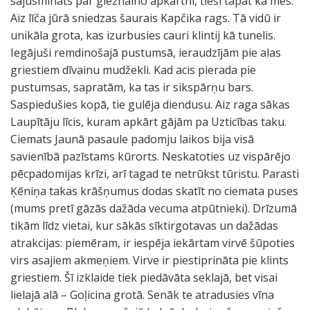
sajūsmināts par gleznaino apkārtni, tieši tāpat kā mēs.
Aiz līča jūrā sniedzas šaurais Kapčika rags. Tā vidū ir
unikāla grota, kas izurbusies cauri klintij kā tunelis.
Iegājuši remdinošajā pustumsā, ieraudzījām pie alas
griestiem dīvainu mudžekli. Kad acis pierada pie
pustumsas, sapratām, ka tas ir sikspārņu bars.
Saspiedušies kopā, tie gulēja diendusu. Aiz raga sākas
Laupītāju līcis, kuram apkārt gājām pa Uzticības taku.
Ciemats Jaunā pasaule padomju laikos bija visā
savienībā pazīstams kūrorts. Neskatoties uz vispārējo
pēcpadomijas krīzi, arī tagad te netrūkst tūristu. Parasti
Ķēniņa takas krāšņumus dodas skatīt no ciemata puses
(mums pretī gāzās dažāda vecuma atpūtnieki). Drīzumā
tikām līdz vietai, kur sākās sīktirgotavas un dažādas
atrakcijas: piemēram, ir iespēja iekārtam virvē šūpoties
virs asajiem akmeņiem. Virve ir piestiprināta pie klints
griestiem. Šī izklaide tiek piedāvāta seklajā, bet visai
lielajā alā – Goļicina grotā. Senāk te atradusies vīna