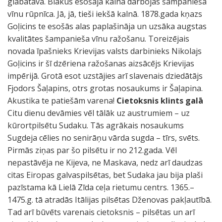
glabātava. Blakus esošajā kalnā darbojas šampanieša
vīnu rūpnīca. Jā, jā, tieši iekšā kalnā. 1878.gada kņazs
Goļicins te esošās alas paplašināja un uzsāka augstas
kvalitātes šampanieša vīnu ražošanu. Toreizējais
novada īpašnieks Krievijas valsts darbinieks Nikolajs
Goļicins ir šī dzēriena ražošanas aizsācējs Krievijas
impērijā. Grotā esot uzstājies arī slavenais dziedātājs
Fjodors Šaļapins, otrs grotas nosaukums ir Šaļapina.
Akustika te patiešām varena!
Cietoksnis klints galā
Citu dienu devāmies vēl tālāk uz austrumiem – uz
kūrortpilsētu Sudaku. Tās agrākais nosaukums
Sugdeja cēlies no senirāņu vārda sugda – tīrs, svēts.
Pirmās ziņas par šo pilsētu ir no 212.gada. Vēl
nepastāvēja ne Kijeva, ne Maskava, nedz arī daudzas
citas Eiropas galvaspilsētas, bet Sudaka jau bija plaši
pazīstama kā Lielā Zīda ceļa rietumu centrs. 1365.–
1475.g. tā atradās Itālijas pilsētas Dženovas pakļautībā.
Tad arī būvēts varenais cietoksnis – pilsētas un arī