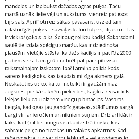
mandeles un izplaukst dažādas agrās puķes. Taču
martā uznāk lielie vēji un aukstums, vienreiz pat esot
bijis sals. Aprīlī otrreiz sākas pavasaris, uzzied tam
raksturīgās puķes – savvaļas kalnu tulpes, lilijas u.c. Tas
ir viskrāšņākais laiks. Šeit aug reliktu kadiķi. Sakarsdami
saulē tie izdala spēcīgu smaržu, kas ir dziedinoša
plaušām. Vietējie stāsta, ka dažs kadiķis ir pat līdz 2000
gadiem vecs. Tam grūti noticēt pat par spīti visai
teiksmainajam izskatam. Īpaši atmiņā palicis kāds
varens kadiķkoks, kas izaudzis milzīga akmens galā.
Neskatoties uz to, ka tur noteikti ir gaužām maz
augsnes, pie kā saknēm pieķerties, kaģiķis ir visai liels.
Ielejas lielu daļu aizņem vīnogu plantācijas. Vasaras
beigās, kad ogas jau gandrīz gatavas, stādījumus sargā
bargi vīri ar ieročiem un nikniem suņiem. Drīz arī klāt ir
laiks, kad šeit liec muguras daudz strādnieku, kas
sabrauc peļņā no tuvākas un tālākas apkārtnes. Kad
raža novākta, tur var sirot jebkurš – vēl atrodamas jo