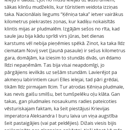
sākas klinšu mudžeklis, kur tūristiem veidota izziņas
taka. Nacionālais liegums “Ķēniņa taka” ietver vairākus
kilometrus piekrastes zonas, kur kadiķu nokaisītās
klintis mijas ar pludmalēm. Izgājām sešos no rīta, kad
saule jau bija kādu sprīdi virs jūras, bet dienas
karstums vēl nebija pieņēmies spēkā. Zinot, ka taka līdz
ciematam Novij svet (Jaunā pasaule) ir sešus kilometrus
gara, domājām, ka iziesim to stundās divās, un ēdamo
līdzi nepaņēmām. Tas bija visai neapdomīgi, jo
pārgājiens ievilkās uz sešām stundām. Lavierējot pa
akmeņu labirintiem cauri Elles ielejai, tad pāri grēdai,
tikām līdz pirmajam līcim. Tur atrodas Ķēniņa pludmale,
kas nevis gaišu smilšu, bet tumšpelēku oļu klāta. Gan
takas, gan pludmales nosaukums radies pateicoties
vēsturiskajam faktam, ka šeit piestājusi Krievijas
imperatora Aleksandra I buru laiva un viņa augstība
šeit pastaigājies (vai pat peldējies). Dižais viesis bijis