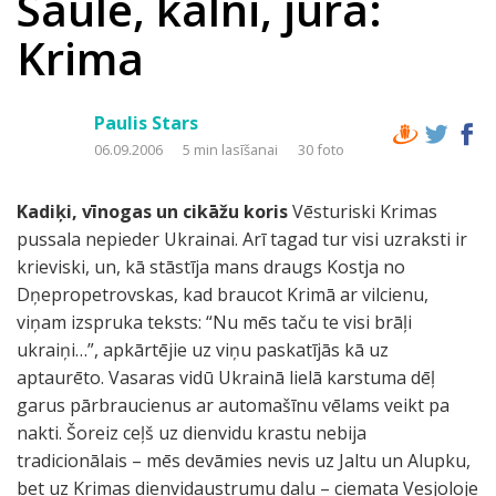
Saule, kalni, jūra:
Krima
Paulis Stars
06.09.2006
5 min lasīšanai
30 foto
Kadiķi, vīnogas un cikāžu koris
Vēsturiski Krimas
pussala nepieder Ukrainai. Arī tagad tur visi uzraksti ir
krieviski, un, kā stāstīja mans draugs Kostja no
Dņepropetrovskas, kad braucot Krimā ar vilcienu,
viņam izspruka teksts: “Nu mēs taču te visi brāļi
ukraiņi…”, apkārtējie uz viņu paskatījās kā uz
aptaurēto. Vasaras vidū Ukrainā lielā karstuma dēļ
garus pārbraucienus ar automašīnu vēlams veikt pa
nakti. Šoreiz ceļš uz dienvidu krastu nebija
tradicionālais – mēs devāmies nevis uz Jaltu un Alupku,
bet uz Krimas dienvidaustrumu daļu – ciemata Vesjoloje