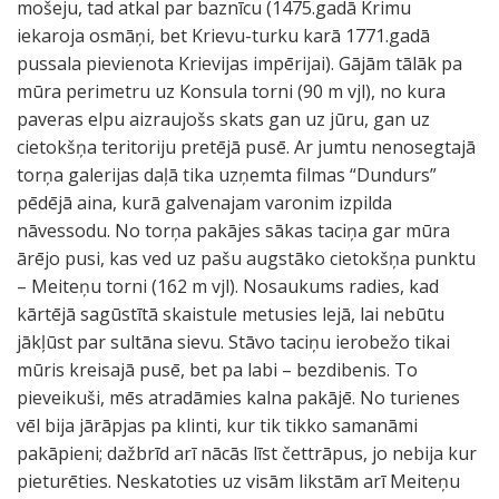
mošeju, tad atkal par baznīcu (1475.gadā Krimu
iekaroja osmāņi, bet Krievu-turku karā 1771.gadā
pussala pievienota Krievijas impērijai). Gājām tālāk pa
mūra perimetru uz Konsula torni (90 m vjl), no kura
paveras elpu aizraujošs skats gan uz jūru, gan uz
cietokšņa teritoriju pretējā pusē. Ar jumtu nenosegtajā
torņa galerijas daļā tika uzņemta filmas “Dundurs”
pēdējā aina, kurā galvenajam varonim izpilda
nāvessodu. No torņa pakājes sākas taciņa gar mūra
ārējo pusi, kas ved uz pašu augstāko cietokšņa punktu
– Meiteņu torni (162 m vjl). Nosaukums radies, kad
kārtējā sagūstītā skaistule metusies lejā, lai nebūtu
jākļūst par sultāna sievu. Stāvo taciņu ierobežo tikai
mūris kreisajā pusē, bet pa labi – bezdibenis. To
pieveikuši, mēs atradāmies kalna pakājē. No turienes
vēl bija jārāpjas pa klinti, kur tik tikko samanāmi
pakāpieni; dažbrīd arī nācās līst čettrāpus, jo nebija kur
pieturēties. Neskatoties uz visām likstām arī Meiteņu