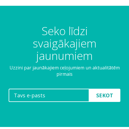
S
k
a
t
Seko līdzi
s
n
svaigākajiem
o
k
jaunumiem
a
l
Uzzini par jaunākajiem ceļojumiem un aktualitātēm
n
pirmais
a
K
a
SEKOT
r
a
u
l