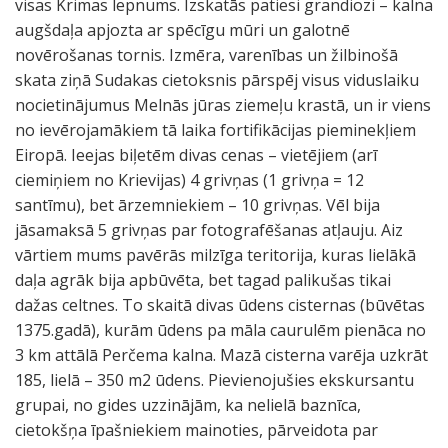
visas Krimas lepnums. Izskatās patiesi grandiozi – kalna
augšdaļa apjozta ar spēcīgu mūri un galotnē
novērošanas tornis. Izmēra, varenības un žilbinošā
skata ziņā Sudakas cietoksnis pārspēj visus viduslaiku
nocietinājumus Melnās jūras ziemeļu krastā, un ir viens
no ievērojamākiem tā laika fortifikācijas pieminekļiem
Eiropā. Ieejas biļetēm divas cenas – vietējiem (arī
ciemiņiem no Krievijas) 4 grivņas (1 grivņa = 12
santīmu), bet ārzemniekiem – 10 grivņas. Vēl bija
jāsamaksā 5 grivņas par fotografēšanas atļauju. Aiz
vārtiem mums pavērās milzīga teritorija, kuras lielākā
daļa agrāk bija apbūvēta, bet tagad palikušas tikai
dažas celtnes. To skaitā divas ūdens cisternas (būvētas
1375.gadā), kurām ūdens pa māla caurulēm pienāca no
3 km attālā Perčema kalna. Mazā cisterna varēja uzkrāt
185, lielā – 350 m2 ūdens. Pievienojušies ekskursantu
grupai, no gides uzzinājām, ka nelielā baznīca,
cietokšņa īpašniekiem mainoties, pārveidota par