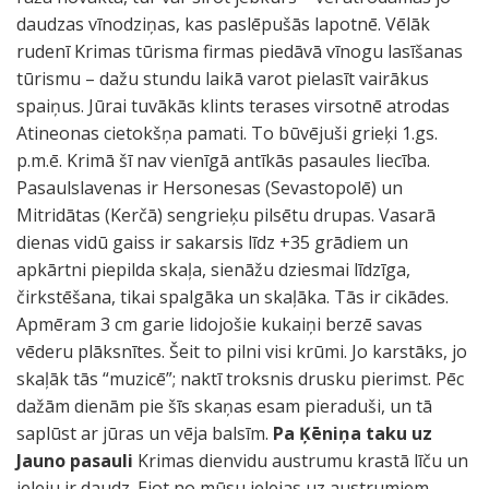
daudzas vīnodziņas, kas paslēpušās lapotnē. Vēlāk
rudenī Krimas tūrisma firmas piedāvā vīnogu lasīšanas
tūrismu – dažu stundu laikā varot pielasīt vairākus
spaiņus. Jūrai tuvākās klints terases virsotnē atrodas
Atineonas cietokšņa pamati. To būvējuši grieķi 1.gs.
p.m.ē. Krimā šī nav vienīgā antīkās pasaules liecība.
Pasaulslavenas ir Hersonesas (Sevastopolē) un
Mitridātas (Kerčā) sengrieķu pilsētu drupas. Vasarā
dienas vidū gaiss ir sakarsis līdz +35 grādiem un
apkārtni piepilda skaļa, sienāžu dziesmai līdzīga,
čirkstēšana, tikai spalgāka un skaļāka. Tās ir cikādes.
Apmēram 3 cm garie lidojošie kukaiņi berzē savas
vēderu plāksnītes. Šeit to pilni visi krūmi. Jo karstāks, jo
skaļāk tās “muzicē”; naktī troksnis drusku pierimst. Pēc
dažām dienām pie šīs skaņas esam pieraduši, un tā
saplūst ar jūras un vēja balsīm.
Pa Ķēniņa taku uz
Jauno pasauli
Krimas dienvidu austrumu krastā līču un
ieleju ir daudz. Ejot no mūsu ielejas uz austrumiem,