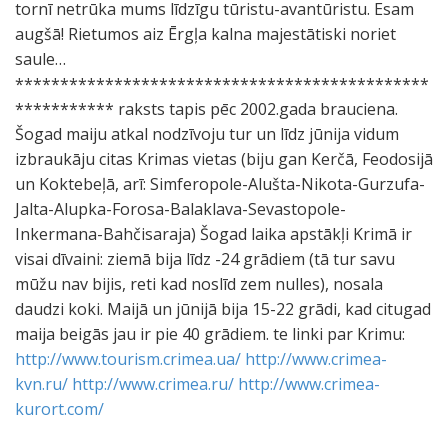
tornī netrūka mums līdzīgu tūristu-avantūristu. Esam
augšā! Rietumos aiz Ērgļa kalna majestātiski noriet
saule…
**********************************************
*********** raksts tapis pēc 2002.gada brauciena.
Šogad maiju atkal nodzīvoju tur un līdz jūnija vidum
izbraukāju citas Krimas vietas (biju gan Kerčā, Feodosijā
un Koktebeļā, arī: Simferopole-Alušta-Nikota-Gurzufa-
Jalta-Alupka-Forosa-Balaklava-Sevastopole-
Inkermana-Bahčisaraja) Šogad laika apstākļi Krimā ir
visai dīvaini: ziemā bija līdz -24 grādiem (tā tur savu
mūžu nav bijis, reti kad noslīd zem nulles), nosala
daudzi koki. Maijā un jūnijā bija 15-22 grādi, kad citugad
maija beigās jau ir pie 40 grādiem. te linki par Krimu:
http://www.tourism.crimea.ua/
http://www.crimea-
kvn.ru/
http://www.crimea.ru/
http://www.crimea-
kurort.com/