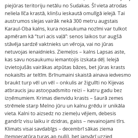
piejūras teritoriju netālu no Sudakas. Šī vieta atrodas
neliela līča krastā, klinšu ieskautā omulīgā ielejā. Tai
austrumos slejas vairāk nekā 300 metru augstais
Karaul-Oba kalns, kura nosaukuma nozīmi var tulkot
apmēram kā “turi acis vaļā”: senos laikos tur augšā
stāvēja sardzē vaktnieks un vēroja, vai no jūras
netuvojas ienaidnieks. Ziemeļos – kalns Lapsas aste,
kas savu nosaukumu iemantojis izskata dēļ. Ielejā
izvietojušās vairākas atpūtas bāzes, bet jūras krasts
nokaisīts ar teltīm. Brīnumaini skaistā ainava iedvesmo
braukt turp vēl un vēl – onkulis ar žigulīti no Kijevas
atbraucis jau astoņpadsmito reizi – katru gadu bez
izņēmumiem. Krimas dienvidu krasts – šaurā zemes
strēmele starp Melno jūru un kalnu grēdu ir unikāla
vieta. Kalni to aizsedz no ziemeļu vējiem, debesis
gandrīz visu laiku ir dzidras, gaiss – nevainojami tīrs.
Klimats visai savdabīgs – decembrī sākas ziema
(temperatūra turas ap nulli), bet janvārī uzzied