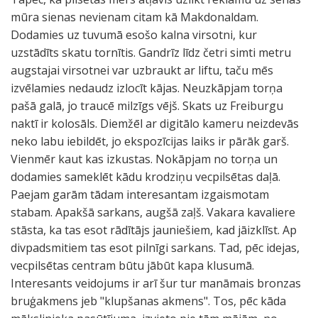
mūra sienas nevienam citam kā Makdonaldam.
Dodamies uz tuvumā esošo kalna virsotni, kur
uzstādīts skatu tornītis. Gandrīz līdz četri simti metru
augstajai virsotnei var uzbraukt ar liftu, taču mēs
izvēlamies nedaudz izlocīt kājas. Neuzkāpjam torņa
pašā galā, jo traucē milzīgs vējš. Skats uz Freiburgu
naktī ir kolosāls. Diemžēl ar digitālo kameru neizdevās
neko labu iebildēt, jo ekspozīcijas laiks ir pārāk garš.
Vienmēr kaut kas izkustas. Nokāpjam no torņa un
dodamies sameklēt kādu krodziņu vecpilsētas daļā.
Paejam garām tādam interesantam izgaismotam
stabam. Apakšā sarkans, augšā zaļš. Vakara kavaliere
stāsta, ka tas esot rādītājs jauniešiem, kad jāizklīst. Ap
divpadsmitiem tas esot pilnīgi sarkans. Tad, pēc idejas,
vecpilsētas centram būtu jābūt kapa klusumā.
Interesants veidojums ir arī šur tur manāmais bronzas
bruģakmens jeb "klupšanas akmens". Tos, pēc kāda