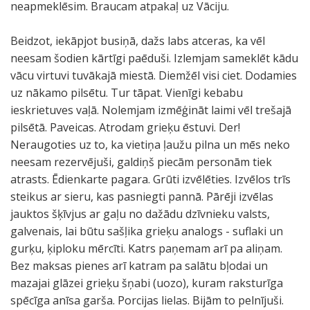
neapmeklēsim. Braucam atpakaļ uz Vāciju.
Beidzot, iekāpjot busiņā, dažs labs atceras, ka vēl
neesam šodien kārtīgi paēduši. Izlemjam sameklēt kādu
vācu virtuvi tuvākajā miestā. Diemžēl visi ciet. Dodamies
uz nākamo pilsētu. Tur tāpat. Vienīgi kebabu
ieskrietuves vaļā. Nolemjam izmēģināt laimi vēl trešajā
pilsētā. Paveicas. Atrodam grieķu ēstuvi. Der!
Neraugoties uz to, ka vietiņa ļaužu pilna un mēs neko
neesam rezervējuši, galdiņš piecām personām tiek
atrasts. Ēdienkarte pagara. Grūti izvēlēties. Izvēlos trīs
steikus ar sieru, kas pasniegti pannā. Pārēji izvēlas
jauktos šķīvjus ar gaļu no dažādu dzīvnieku valsts,
galvenais, lai būtu sašļika grieķu analogs - suflaki un
gurķu, ķiploku mērcīti. Katrs paņemam arī pa aliņam.
Bez maksas pienes arī katram pa salātu bļodai un
mazajai glāzei grieķu šņabi (uozo), kuram raksturīga
spēcīga anīsa garša. Porcijas lielas. Bijām to pelnījuši.