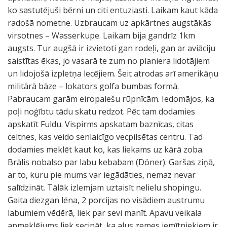
ko sastutējuši bērni un citi entuziasti. Laikam kaut kāda
radošā nometne. Uzbraucam uz apkārtnes augstākās
virsotnes – Wasserkupe. Laikam bija gandrīz 1km
augsts. Tur augšā ir izvietoti gan rodeļi, gan ar aviāciju
saistītas ēkas, jo vasarā te zum no planiera lidotājiem
un lidojošā izpletņa lecējiem. Šeit atrodas arī amerikāņu
militārā bāze – lokators golfa bumbas formā.
Pabraucam garām eiropalešu rūpnīcām. Iedomājos, ka
poļi noģībtu tādu skatu redzot. Pēc tam dodamies
apskatīt Fuldu. Vispirms apskatam baznīcas, citas
celtnes, kas veido senlaicīgo vecpilsētas centru. Tad
dodamies meklēt kaut ko, kas liekams uz kārā zoba.
Brālis nobalso par labu kebabam (Döner). Garšas ziņā,
ar to, kuru pie mums var iegādāties, nemaz nevar
salīdzināt. Tālāk izlemjam uztaisīt nelielu shopingu.
Gaita diezgan lēna, 2 porcijas no visādiem austrumu
labumiem vēdērā, liek par sevi manīt. Apavu veikala
apmeklējums liek secināt, ka alus zemes iemītniekiem ir