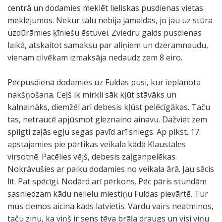
centrā un dodamies meklēt lieliskas pusdienas vietas
meklējumos. Nekur tālu nebija jāmaldās, jo jau uz stūra
uzdūrāmies ķīniešu ēstuvei. Zviedru galds pusdienas
laikā, atskaitot samaksu par aliņiem un dzeramnaudu,
vienam cilvēkam izmaksāja nedaudz zem 8 eiro.
Pēcpusdienā dodamies uz Fuldas pusi, kur ieplānota
nakšņošana. Ceļš ik mirkli sāk kļūt stāvāks un
kalnaināks, diemžēl arī debesis kļūst pelēcīgākas. Taču
tas, netraucē apjūsmot gleznaino ainavu. Dažviet zem
spilgti zaļās egļu segas pavīd arī sniegs. Ap plkst. 17.
apstājamies pie pārtikas veikala kādā Klaustāles
virsotnē. Pacēlies vējš, debesis zaļganpelēkas.
Nokrāvušies ar paiku dodamies no veikala ārā. Jau sācis
līt. Pat spēcīgi. Nodārd arī pērkons. Pēc pāris stundām
sasniedzam kādu nelielu miestiņu Fuldas pievārtē. Tur
mūs ciemos aicina kāds latvietis. Vārdu vairs neatminos,
taču zinu, ka viņš ir sens tēva brāļa draugs un visi viņu