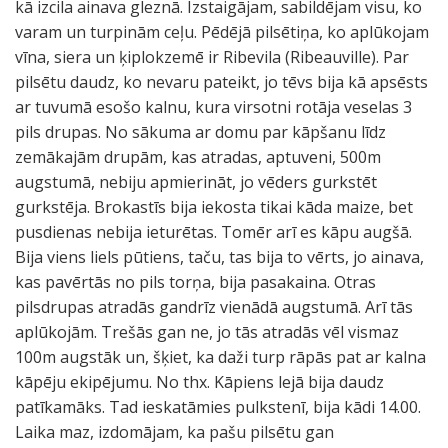
kā izcila ainava gleznā. Izstaigājam, sabildējam visu, ko
varam un turpinām ceļu. Pēdējā pilsētiņa, ko aplūkojam
vīna, siera un ķiplokzemē ir Ribevila (Ribeauville). Par
pilsētu daudz, ko nevaru pateikt, jo tēvs bija kā apsēsts
ar tuvumā esošo kalnu, kura virsotni rotāja veselas 3
pils drupas. No sākuma ar domu par kāpšanu līdz
zemākajām drupām, kas atradas, aptuveni, 500m
augstumā, nebiju apmierināt, jo vēders gurkstēt
gurkstēja. Brokastīs bija iekosta tikai kāda maize, bet
pusdienas nebija ieturētas. Tomēr arī es kāpu augšā.
Bija viens liels pūtiens, taču, tas bija to vērts, jo ainava,
kas pavērtās no pils torņa, bija pasakaina. Otras
pilsdrupas atradās gandrīz vienādā augstumā. Arī tās
aplūkojām. Trešās gan ne, jo tās atradās vēl vismaz
100m augstāk un, šķiet, ka daži turp rāpās pat ar kalna
kāpēju ekipējumu. No thx. Kāpiens lejā bija daudz
patīkamāks. Tad ieskatāmies pulkstenī, bija kādi 14.00.
Laika maz, izdomājam, ka pašu pilsētu gan