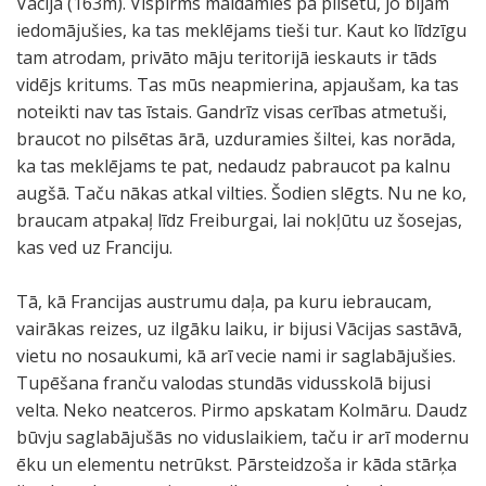
Vācijā (163m). Vispirms maldāmies pa pilsētu, jo bijām
iedomājušies, ka tas meklējams tieši tur. Kaut ko līdzīgu
tam atrodam, privāto māju teritorijā ieskauts ir tāds
vidējs kritums. Tas mūs neapmierina, apjaušam, ka tas
noteikti nav tas īstais. Gandrīz visas cerības atmetuši,
braucot no pilsētas ārā, uzduramies šiltei, kas norāda,
ka tas meklējams te pat, nedaudz pabraucot pa kalnu
augšā. Taču nākas atkal vilties. Šodien slēgts. Nu ne ko,
braucam atpakaļ līdz Freiburgai, lai nokļūtu uz šosejas,
kas ved uz Franciju.
Tā, kā Francijas austrumu daļa, pa kuru iebraucam,
vairākas reizes, uz ilgāku laiku, ir bijusi Vācijas sastāvā,
vietu no nosaukumi, kā arī vecie nami ir saglabājušies.
Tupēšana franču valodas stundās vidusskolā bijusi
velta. Neko neatceros. Pirmo apskatam Kolmāru. Daudz
būvju saglabājušās no viduslaikiem, taču ir arī modernu
ēku un elementu netrūkst. Pārsteidzoša ir kāda stārķa