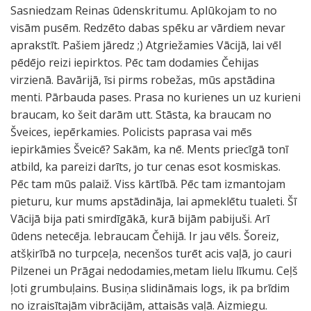
Sasniedzam Reinas ūdenskritumu. Aplūkojam to no
visām pusēm. Redzēto dabas spēku ar vārdiem nevar
aprakstīt. Pašiem jāredz ;) Atgriežamies Vācijā, lai vēl
pēdējo reizi iepirktos. Pēc tam dodamies Čehijas
virzienā. Bavārijā, īsi pirms robežas, mūs apstādina
menti. Pārbauda pases. Prasa no kurienes un uz kurieni
braucam, ko šeit darām utt. Stāsta, ka braucam no
Šveices, iepērkamies. Policists paprasa vai mēs
iepirkāmies Šveicē? Sakām, ka nē. Ments priecīgā tonī
atbild, ka pareizi darīts, jo tur cenas esot kosmiskas.
Pēc tam mūs palaiž. Viss kārtībā. Pēc tam izmantojam
pieturu, kur mums apstādināja, lai apmeklētu tualeti. Šī
Vācijā bija pati smirdīgākā, kurā bijām pabijuši. Arī
ūdens netecēja. Iebraucam Čehijā. Ir jau vēls. Šoreiz,
atšķirībā no turpceļa, necenšos turēt acis vaļā, jo cauri
Pilzenei un Prāgai nedodamies,metam lielu līkumu. Ceļš
ļoti grumbuļains. Busiņa slidināmais logs, ik pa brīdim
no izraisītajām vibrācijām, attaisās vaļā. Aizmiegu.