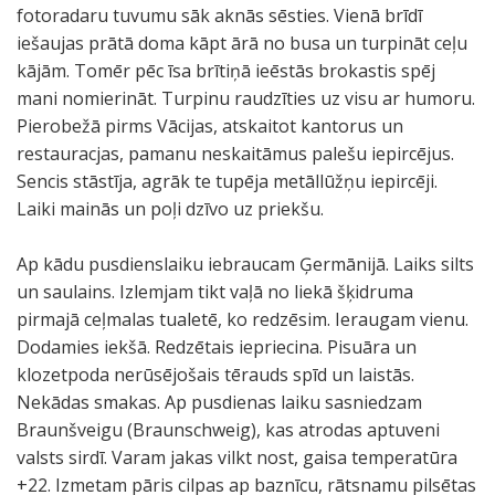
fotoradaru tuvumu sāk aknās sēsties. Vienā brīdī
iešaujas prātā doma kāpt ārā no busa un turpināt ceļu
kājām. Tomēr pēc īsa brītiņā ieēstās brokastis spēj
mani nomierināt. Turpinu raudzīties uz visu ar humoru.
Pierobežā pirms Vācijas, atskaitot kantorus un
restauracjas, pamanu neskaitāmus palešu iepircējus.
Sencis stāstīja, agrāk te tupēja metāllūžņu iepircēji.
Laiki mainās un poļi dzīvo uz priekšu.
Ap kādu pusdienslaiku iebraucam Ģermānijā. Laiks silts
un saulains. Izlemjam tikt vaļā no liekā šķidruma
pirmajā ceļmalas tualetē, ko redzēsim. Ieraugam vienu.
Dodamies iekšā. Redzētais iepriecina. Pisuāra un
klozetpoda nerūsējošais tērauds spīd un laistās.
Nekādas smakas. Ap pusdienas laiku sasniedzam
Braunšveigu (Braunschweig), kas atrodas aptuveni
valsts sirdī. Varam jakas vilkt nost, gaisa temperatūra
+22. Izmetam pāris cilpas ap baznīcu, rātsnamu pilsētas