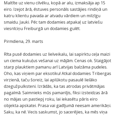
Maltīte uz vienu cilvēku, kopā ar alu, izmaksāja ap 15
eiro. Izejot ārā, ēstuves personāls sastājies rindiņā un
katru klientu pavada ar atvadu vārdiem un milzīgu
smaidu. Jauki. Pēc tam dodamies atpakaļ uz latviešu
viesnīciņu Freiburgā un dodamies gulēt.
Pirmdiena, 29. marts
Rīta pusē dodamies uz lielveikalu, lai sapirktu ceļa maizi
un ciema kukuļus vešanai uz mājām. Cenas ok. Staigājot
starp plauktiem pamanu arī Latvijas balzāma pudeles.
Oho, kas viņiem par eksotiku! Atkal dodamies Tribergas
virzienā, taču šoreiz, lai aplūkotu pasaulē lielāko
dzegužpulksteni. Izrādās, ka tas atrodas privātmājas
pagalmā. Saimnieks mūs pamanījis, fiksi izsteidzas ārā
no mājas un pastiepj roku, lai iekasētu pāris eiro
objekta apskatei. Prasa vai gadījumā neesam amerikāņi.
Saku, ka nē. Vecis saskumst, jo sacerējies, ka mēs viņa