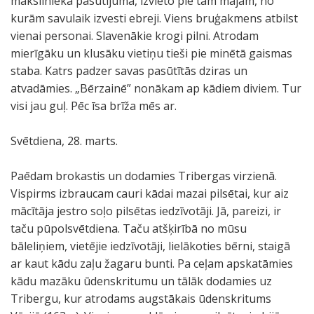
mākslinieka pasūtījuma, izvieto pie tām mājām, no
kurām savulaik izvesti ebreji. Viens bruģakmens atbilst
vienai personai. Slavenākie krogi pilni. Atrodam
mierīgāku un klusāku vietiņu tieši pie minētā gaismas
staba. Katrs padzer savas pasūtītās dziras un
atvadāmies. „Bērzainē” nonākam ap kādiem diviem. Tur
visi jau guļ. Pēc īsa brīža mēs ar.
Svētdiena, 28. marts.
Paēdam brokastis un dodamies Tribergas virzienā.
Vispirms izbraucam cauri kādai mazai pilsētai, kur aiz
mācītāja jestro soļo pilsētas iedzīvotāji. Jā, pareizi, ir
taču pūpolsvētdiena. Taču atšķirībā no mūsu
bāleliņiem, vietējie iedzīvotāji, lielākoties bērni, staigā
ar kaut kādu zaļu žagaru bunti. Pa ceļam apskatāmies
kādu mazāku ūdenskritumu un tālāk dodamies uz
Tribergu, kur atrodams augstākais ūdenskritums