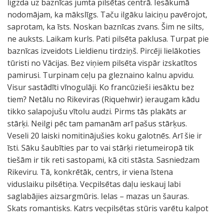
ligzda uz baznīcas jumta pilsētas centrā. Iesākumā
nodomājam, ka mākslīgs. Taču ilgāku laiciņu pavērojot,
saprotam, ka īsts. Noskan baznīcas zvans. Šim ne silts,
ne auksts. Laikam kurls. Pati pilsēta paklusa. Turpat pie
baznīcas izveidots Lieldienu tirdziņš. Pircēji lielākoties
tūristi no Vācijas. Bez viņiem pilsēta vispār izskatītos
pamirusi. Turpinam ceļu pa gleznaino kalnu apvidu.
Visur sastādīti vīnogulāji. Ko francūzieši iesāktu bez
tiem? Netālu no Rikeviras (Riquehwir) ieraugam kādu
tikko salapojušu vītolu audzi. Pirms tās plakāts ar
stārķi. Neilgi pēc tam pamanām arī pašus stārķus.
Veseli 20 laiski nomitinājušies koku galotnēs. Arī šie ir
īsti. Sāku šaubīties par to vai stārķi rietumeiropā tik
tiešām ir tik reti sastopami, kā citi stāsta. Sasniedzam
Rikeviru. Tā, konkrētāk, centrs, ir viena īstena
viduslaiku pilsētiņa. Vecpilsētas daļu ieskauj labi
saglabājies aizsargmūris. Ielas – mazas un šauras.
Skats romantisks. Katrs vecpilsētas stūris varētu kalpot