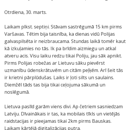
Otrdiena, 30. marts.
Laikam plkst. septiņi. Stāvam sastrēgumā 15 km pirms
Varšavas. Tētim bija taisnība, ka dienas vidū Polijas
galvaspilsēta ir neizbraucama. Stundas laikā tomēr kaut
kā izkuļamies no tās. Ik pa brīdim aizmiegu un atkal
atveru acis. Visu laiku redzu tikai Poliju, jau sāk apnikt.
Pirms Polijas robežas ar Lietuvu sāku pievērst
uzmanību ūdenskrātuvēm un citām peļķēm. Arī šeit tās
ir krietni pārplūdušas. Laiks ir ļoti silts un saulains.
Diemžēl tāds tas bija tikai ceļojuma sākumā un
noslēgumā.
Lietuva paslīd garām viens divi. Ap četriem sasniedzam
Latviju. Dīvainākais ir tas, ka mobilais tīkls un vietējās
raidstacijas ir pieejamas tikai 2km pirms Bauskas.
Laikam kārtējā digitalizācijas putra.