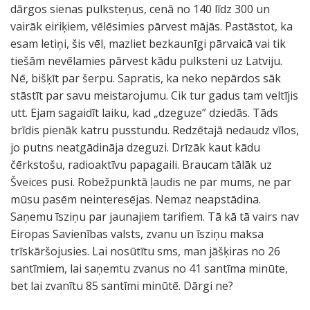
dārgos sienas pulksteņus, cenā no 140 līdz 300 un
vairāk eiriķiem, vēlēsimies pārvest mājās. Pastāstot, ka
esam letiņi, šis vēl, mazliet bezkaunīgi pārvaicā vai tik
tiešām nevēlamies pārvest kādu pulksteni uz Latviju.
Nē, bišķīt par šerpu. Sapratis, ka neko nepārdos sāk
stāstīt par savu meistarojumu. Cik tur gadus tam veltījis
utt. Ejam sagaidīt laiku, kad „dzeguze” dziedās. Tāds
brīdis pienāk katru pusstundu. Redzētajā nedaudz vīlos,
jo putns neatgādināja dzeguzi. Drīzāk kaut kādu
čērkstošu, radioaktīvu papagaili. Braucam tālāk uz
Šveices pusi. Robežpunktā ļaudis ne par mums, ne par
mūsu pasēm neinteresējas. Nemaz neapstādina.
Saņemu īsziņu par jaunajiem tarifiem. Tā kā tā vairs nav
Eiropas Savienības valsts, zvanu un īsziņu maksa
trīskāršojusies. Lai nosūtītu sms, man jāšķiras no 26
santīmiem, lai saņemtu zvanus no 41 santīma minūte,
bet lai zvanītu 85 santīmi minūtē. Dārgi ne?