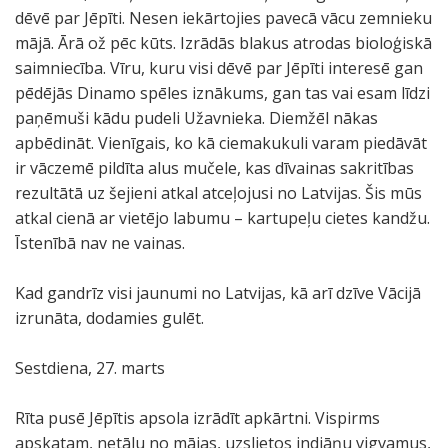
dēvē par Jēpīti. Nesen iekārtojies pavecā vācu zemnieku
mājā. Ārā ož pēc kūts. Izrādās blakus atrodas bioloģiskā
saimniecība. Vīru, kuru visi dēvē par Jēpīti interesē gan
pēdējās Dinamo spēles iznākums, gan tas vai esam līdzi
paņēmuši kādu pudeli Užavnieka. Diemžēl nākas
apbēdināt. Vienīgais, ko kā ciemakukuli varam piedāvāt
ir vāczemē pildīta alus mučele, kas dīvainas sakritības
rezultātā uz šejieni atkal atceļojusi no Latvijas. Šis mūs
atkal cienā ar vietējo labumu – kartupeļu cietes kandžu.
Īstenībā nav ne vainas.
Kad gandrīz visi jaunumi no Latvijas, kā arī dzīve Vācijā
izrunāta, dodamies gulēt.
Sestdiena, 27. marts
Rīta pusē Jēpītis apsola izrādīt apkārtni. Vispirms
apskatam, netālu no mājas, uzslietos indiāņu vigvamus,