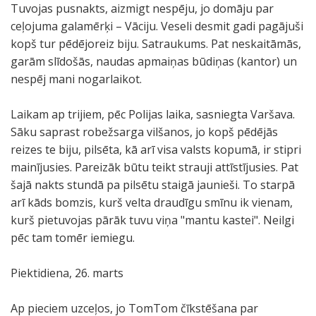
Tuvojas pusnakts, aizmigt nespēju, jo domāju par
ceļojuma galamērķi – Vāciju. Veseli desmit gadi pagājuši
kopš tur pēdējoreiz biju. Satraukums. Pat neskaitāmās,
garām slīdošās, naudas apmaiņas būdiņas (kantor) un
nespēj mani nogarlaikot.
Laikam ap trijiem, pēc Polijas laika, sasniegta Varšava.
Sāku saprast robežsarga vilšanos, jo kopš pēdējās
reizes te biju, pilsēta, kā arī visa valsts kopumā, ir stipri
mainījusies. Pareizāk būtu teikt strauji attīstījusies. Pat
šajā nakts stundā pa pilsētu staigā jaunieši. To starpā
arī kāds bomzis, kurš velta draudīgu smīnu ik vienam,
kurš pietuvojas pārāk tuvu viņa "mantu kastei". Neilgi
pēc tam tomēr iemiegu.
Piektidiena, 26. marts
Ap pieciem uzceļos, jo TomTom čīkstēšana par