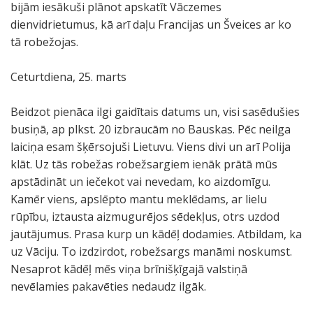
bijām iesākuši plānot apskatīt Vāczemes
dienvidrietumus, kā arī daļu Francijas un Šveices ar ko
tā robežojas.
Ceturtdiena, 25. marts
Beidzot pienāca ilgi gaidītais datums un, visi sasēdušies
busiņā, ap plkst. 20 izbraucām no Bauskas. Pēc neilga
laiciņa esam šķērsojuši Lietuvu. Viens divi un arī Polija
klāt. Uz tās robežas robežsargiem ienāk prātā mūs
apstādināt un iečekot vai nevedam, ko aizdomīgu.
Kamēr viens, apslēpto mantu meklēdams, ar lielu
rūpību, iztausta aizmugurējos sēdekļus, otrs uzdod
jautājumus. Prasa kurp un kādēļ dodamies. Atbildam, ka
uz Vāciju. To izdzirdot, robežsargs manāmi noskumst.
Nesaprot kādēļ mēs viņa brīnišķīgajā valstiņā
nevēlamies pakavēties nedaudz ilgāk.