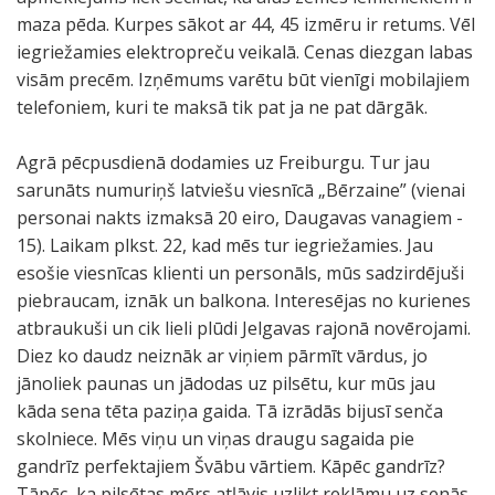
maza pēda. Kurpes sākot ar 44, 45 izmēru ir retums. Vēl
iegriežamies elektropreču veikalā. Cenas diezgan labas
visām precēm. Izņēmums varētu būt vienīgi mobilajiem
telefoniem, kuri te maksā tik pat ja ne pat dārgāk.
Agrā pēcpusdienā dodamies uz Freiburgu. Tur jau
sarunāts numuriņš latviešu viesnīcā „Bērzaine” (vienai
personai nakts izmaksā 20 eiro, Daugavas vanagiem -
15). Laikam plkst. 22, kad mēs tur iegriežamies. Jau
esošie viesnīcas klienti un personāls, mūs sadzirdējuši
piebraucam, iznāk un balkona. Interesējas no kurienes
atbraukuši un cik lieli plūdi Jelgavas rajonā novērojami.
Diez ko daudz neiznāk ar viņiem pārmīt vārdus, jo
jānoliek paunas un jādodas uz pilsētu, kur mūs jau
kāda sena tēta paziņa gaida. Tā izrādās bijusī senča
skolniece. Mēs viņu un viņas draugu sagaida pie
gandrīz perfektajiem Švābu vārtiem. Kāpēc gandrīz?
Tāpēc, ka pilsētas mērs atļāvis uzlikt reklāmu uz senās