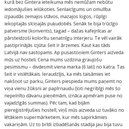
kurā bez Gintera ieteikuma mēs nemūžam nebūtu
iedomājušies ielūkoties. Senlaicīgums un omulība
izpaudās zemajos stāvos, mazajos logos, rūpīgi
iekoptajās sīciņajās puķudobēs. Senāk te bija trūcīgo
patversme (konvents), tagad – dažas kafejnīcas ar
pārsteidzoši kolorītu senatnīgu interjeru. Te vēl vairāk
pastiprinājās izjūta: šeit ir ārzemes. Kaut kas tāds
Latvijā nav sastopams. Ap pusastoņiem Ginters aizveda
mūs uz hosteli. Cena mums uzdzina graujošu
pesimismu – divdesmit viena marka (6 lati) no katra. Tas
šeit ir vislētākais. Ieraudzījis, ka mēs taisāmies iet
nakšņot uz parku, Ginters piespieda mums paņemt no
viņa vienu žūksni ar papīrnaudu (ļoti negribīgi mēs šo
nepelnīto dāvanu pieņēmām, iznāca apmēram puse no
vajadzīgās summas). Pēc tam, kad bijām
piereģistrējušies hostelī, viņš mūs aizveda uz tuvāko no
lētākiem supermārketiem, kur mēs sapirkāmies
vakariņām. Uz to brīdi izbadēšanās stadija jau bija tuvu