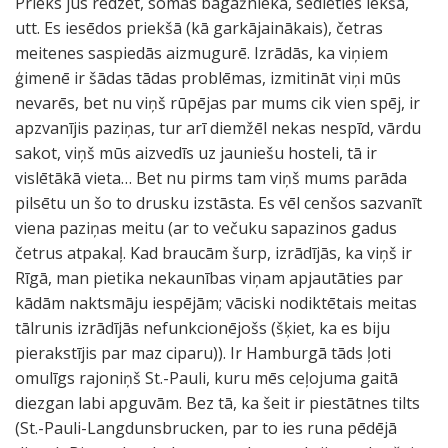
Prieks jūs redzēt, somas bagāžniekā, sēdieties iekšā,
utt. Es iesēdos priekšā (kā garkājainākais), četras
meitenes saspiedās aizmugurē. Izrādās, ka viņiem
ģimenē ir šādas tādas problēmas, izmitināt viņi mūs
nevarēs, bet nu viņš rūpējas par mums cik vien spēj, ir
apzvanījis paziņas, tur arī diemžēl nekas nespīd, vārdu
sakot, viņš mūs aizvedīs uz jauniešu hosteli, tā ir
vislētākā vieta… Bet nu pirms tam viņš mums parāda
pilsētu un šo to drusku izstāsta. Es vēl cenšos sazvanīt
viena paziņas meitu (ar to večuku sapazinos gadus
četrus atpakaļ. Kad braucām šurp, izrādījās, ka viņš ir
Rīgā, man pietika nekaunības viņam apjautāties par
kādām naktsmāju iespējām; vāciski nodiktētais meitas
tālrunis izrādījās nefunkcionējošs (šķiet, ka es biju
pierakstījis par maz ciparu)). Ir Hamburgā tāds ļoti
omulīgs rajoniņš St.-Pauli, kuru mēs ceļojuma gaitā
diezgan labi apguvām. Bez tā, ka šeit ir piestātnes tilts
(St.-Pauli-Langdunsbrucken, par to ies runa pēdējā