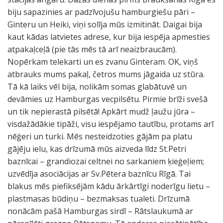
biju sapazinies ar padzīvojušu hamburgiešu pāri –
Ginteru un Heiki, viņi solīja mūs izmitināt. Daigai bija
kaut kādas latvietes adrese, kur bija iespēja apmesties
atpakaļceļā (pie tās mēs tā arī neaizbraucām).
Nopērkam telekarti un es zvanu Ginteram. OK, viņš
atbrauks mums pakaļ, četros mums jāgaida uz stūra.
Tā kā laiks vēl bija, nolikām somas glabātuvē un
devāmies uz Hamburgas vecpilsētu. Pirmie brīži svešā
un tik nepierastā pilsētā! Apkārt mudž ļaužu jūra –
visdažādākie tipāži, visu iespējamo tautību, protams arī
nēģeri un turki. Mēs nesteidzoties gājām pa platu
gājēju ielu, kas drīzumā mūs aizveda līdz St.Petri
baznīcai – grandiozai celtnei no sarkaniem ķieģeļiem;
uzvēdīja asociācijas ar Sv.Pētera baznīcu Rīgā. Tai
blakus mēs piefiksējām kādu ārkārtīgi noderīgu lietu –
plastmasas būdiņu – bezmaksas tualeti. Drīzumā
nonācām pašā Hamburgas sirdī – Rātslaukumā ar