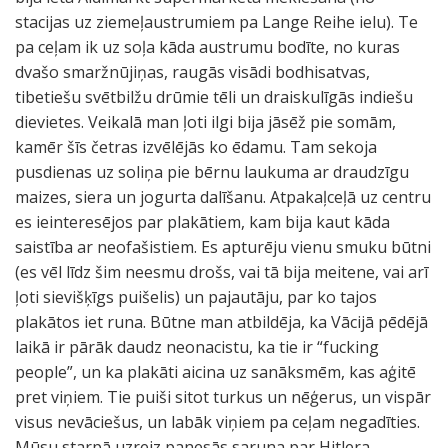
stacijas uz ziemeļaustrumiem pa Lange Reihe ielu). Te
pa ceļam ik uz soļa kāda austrumu bodīte, no kuras
dvašo smaržnūjiņas, raugās visādi bodhisatvas,
tibetiešu svētbilžu drūmie tēli un draiskulīgās indiešu
dievietes. Veikalā man ļoti ilgi bija jāsēž pie somām,
kamēr šīs četras izvēlējās ko ēdamu. Tam sekoja
pusdienas uz soliņa pie bērnu laukuma ar draudzīgu
maizes, siera un jogurta dalīšanu. Atpakaļceļā uz centru
es ieinteresējos par plakātiem, kam bija kaut kāda
saistība ar neofašistiem. Es apturēju vienu smuku būtni
(es vēl līdz šim neesmu drošs, vai tā bija meitene, vai arī
ļoti sievišķīgs puišelis) un pajautāju, par ko tajos
plakātos iet runa. Būtne man atbildēja, ka Vācijā pēdējā
laikā ir pārāk daudz neonacistu, ka tie ir “fucking
people”, un ka plakāti aicina uz sanāksmēm, kas aģitē
pret viņiem. Tie puiši sitot turkus un nēģerus, un vispār
visus nevāciešus, un labāk viņiem pa ceļam negadīties.
Mūsu starpā uzreiz panesās saruna par Hitlera