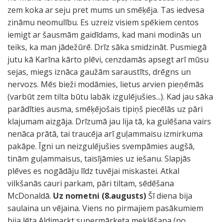
Uz nometni (8.augusts)
Šī diena bija
saulaina un vējaina. Viens no pirmajiem pasākumiem
bija lēta Aldimarkt supermārketa meklēšana (no