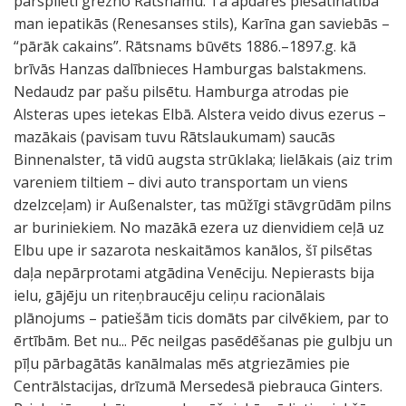
pārspīlēti grezno Rātsnamu. Tā apdares piesātinātība
man iepatikās (Renesanses stils), Karīna gan saviebās –
“pārāk cakains”. Rātsnams būvēts 1886.–1897.g. kā
brīvās Hanzas dalībnieces Hamburgas balstakmens.
Nedaudz par pašu pilsētu. Hamburga atrodas pie
Alsteras upes ietekas Elbā. Alstera veido divus ezerus –
mazākais (pavisam tuvu Rātslaukumam) saucās
Binnenalster, tā vidū augsta strūklaka; lielākais (aiz trim
vareniem tiltiem – divi auto transportam un viens
dzelzceļam) ir Außenalster, tas mūžīgi stāvgrūdām pilns
ar buriniekiem. No mazākā ezera uz dienvidiem ceļā uz
Elbu upe ir sazarota neskaitāmos kanālos, šī pilsētas
daļa nepārprotami atgādina Venēciju. Nepierasts bija
ielu, gājēju un riteņbraucēju celiņu racionālais
plānojums – patiešām ticis domāts par cilvēkiem, par to
ērtībām. Bet nu... Pēc neilgas pasēdēšanas pie gulbju un
pīļu pārbagātās kanālmalas mēs atgriezāmies pie
Centrālstacijas, drīzumā Mersedesā piebrauca Ginters.