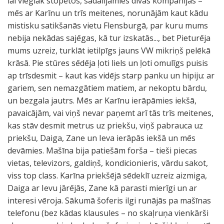
lai vieglāk stopētos, sadalījāmies divās kompānijās –
mēs ar Karīnu un trīs meitenes, norunājām kaut kādu
mistisku satikšanās vietu Flensburgā, par kuru mums
nebija nekādas sajēgas, kā tur izskatās..., bet Pieturēja
mums uzreiz, turklāt ietilpīgs jauns VW mikriņš pelēkā
krāsā. Pie stūres sēdēja ļoti liels un ļoti omulīgs puisis
ap trīsdesmit – kaut kas vidējs starp panku un hipiju: ar
gariem, sen nemazgātiem matiem, ar nekoptu bārdu,
un bezgala jautrs. Mēs ar Karīnu ierāpāmies iekšā,
pavaicājām, vai viņš nevar paņemt arī tās trīs meitenes,
kas stāv desmit metrus uz priekšu, viņš pabrauca uz
priekšu, Daiga, Zane un Ieva ierāpās iekšā un mēs
devāmies. Mašīna bija patiešām forša – tieši piecas
vietas, televizors, galdiņš, kondicionieris, vārdu sakot,
viss top class. Karīna priekšējā sēdeklī uzreiz aizmiga,
Daiga ar Ievu jārējās, Zane kā parasti mierīgi un ar
interesi vēroja. Sākumā šoferis ilgi runājās pa mašīnas
telefonu (bez kādas klausules – no skaļruņa vienkārši