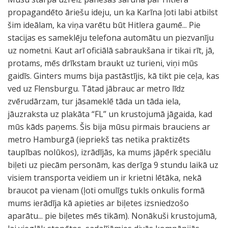
propagandēto āriešu ideju, un ka Karīna ļoti labi atbilst
šim ideālam, ka viņa varētu būt Hitlera gaumē... Pie
stacijas es sameklēju telefona automātu un piezvanīju
uz nometni. Kaut arī oficiālā sabraukšana ir tikai rīt, jā,
protams, mēs drīkstam braukt uz turieni, viņi mūs
gaidīs. Ginters mums bija pastāstījis, kā tikt pie ceļa, kas
ved uz Flensburgu. Tātad jābrauc ar metro līdz
zvērudārzam, tur jāsameklē tāda un tāda iela,
jāuzraksta uz plakāta “FL” un krustojumā jāgaida, kad
mūs kāds paņems. Šis bija mūsu pirmais brauciens ar
metro Hamburgā (iepriekš tas netika praktizēts
taupības nolūkos), izrādījās, ka mums jāpērk speciālu
biļeti uz piecām personām, kas derīga 9 stundu laikā uz
visiem transporta veidiem un ir krietni lētāka, nekā
braucot pa vienam (ļoti omulīgs tukls onkulis formā
mums ierādīja kā apieties ar biļetes izsniedzošo
aparātu... pie biļetes mēs tikām). Nonākuši krustojumā,