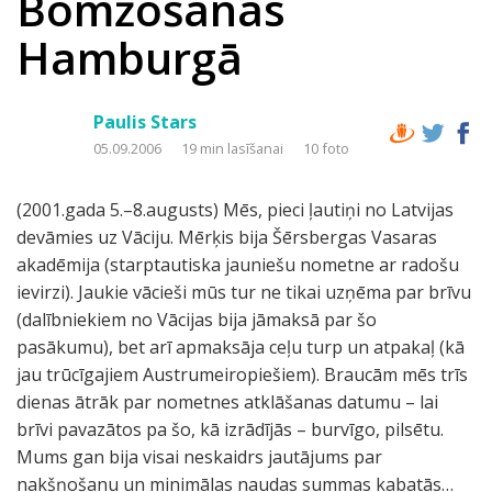
Bomžošanās
Hamburgā
Paulis Stars
05.09.2006
19 min lasīšanai
10 foto
(2001.gada 5.–8.augusts) Mēs, pieci ļautiņi no Latvijas
devāmies uz Vāciju. Mērķis bija Šērsbergas Vasaras
akadēmija (starptautiska jauniešu nometne ar radošu
ievirzi). Jaukie vācieši mūs tur ne tikai uzņēma par brīvu
(dalībniekiem no Vācijas bija jāmaksā par šo
pasākumu), bet arī apmaksāja ceļu turp un atpakaļ (kā
jau trūcīgajiem Austrumeiropiešiem). Braucām mēs trīs
dienas ātrāk par nometnes atklāšanas datumu – lai
brīvi pavazātos pa šo, kā izrādījās – burvīgo, pilsētu.
Mums gan bija visai neskaidrs jautājums par
nakšņošanu un minimālas naudas summas kabatās…