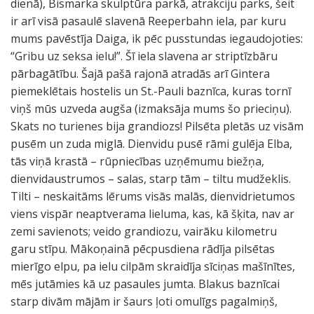
dienā), Bismarka skulptūra parkā, atrakciju parks, šeit
ir arī visā pasaulē slavenā Reeperbahn iela, par kuru
mums pavēstīja Daiga, ik pēc pusstundas iegaudojoties:
“Gribu uz seksa ielu!”. Šī iela slavena ar striptīzbāru
pārbagātību. Šajā pašā rajonā atradās arī Gintera
piemeklētais hostelis un St.-Pauli baznīca, kuras tornī
viņš mūs uzveda augša (izmaksāja mums šo prieciņu).
Skats no turienes bija grandiozs! Pilsēta pletās uz visām
pusēm un zuda miglā. Dienvidu pusē rāmi gulēja Elba,
tās viņā krastā – rūpniecības uzņēmumu biežņa,
dienvidaustrumos – salas, starp tām – tiltu mudžeklis.
Tilti – neskaitāms lērums visās malās, dienvidrietumos
viens vispār neaptverama lieluma, kas, kā šķita, nav ar
zemi savienots; veido grandiozu, vairāku kilometru
garu stīpu. Mākoņainā pēcpusdiena rādīja pilsētas
mierīgo elpu, pa ielu cilpām skraidīja sīciņas mašīnītes,
mēs jutāmies kā uz pasaules jumta. Blakus baznīcai
starp divām mājām ir šaurs ļoti omulīgs pagalmiņš,