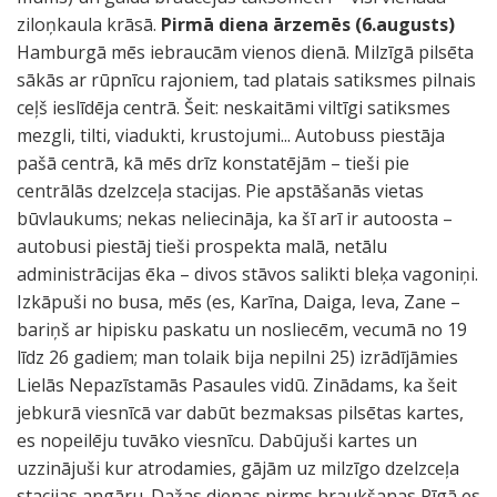
ziloņkaula krāsā.
Pirmā diena ārzemēs (6.augusts)
Hamburgā mēs iebraucām vienos dienā. Milzīgā pilsēta
sākās ar rūpnīcu rajoniem, tad platais satiksmes pilnais
ceļš ieslīdēja centrā. Šeit: neskaitāmi viltīgi satiksmes
mezgli, tilti, viadukti, krustojumi... Autobuss piestāja
pašā centrā, kā mēs drīz konstatējām – tieši pie
centrālās dzelzceļa stacijas. Pie apstāšanās vietas
būvlaukums; nekas neliecināja, ka šī arī ir autoosta –
autobusi piestāj tieši prospekta malā, netālu
administrācijas ēka – divos stāvos salikti bleķa vagoniņi.
Izkāpuši no busa, mēs (es, Karīna, Daiga, Ieva, Zane –
bariņš ar hipisku paskatu un nosliecēm, vecumā no 19
līdz 26 gadiem; man tolaik bija nepilni 25) izrādījāmies
Lielās Nepazīstamās Pasaules vidū. Zinādams, ka šeit
jebkurā viesnīcā var dabūt bezmaksas pilsētas kartes,
es nopeilēju tuvāko viesnīcu. Dabūjuši kartes un
uzzinājuši kur atrodamies, gājām uz milzīgo dzelzceļa
stacijas angāru. Dažas dienas pirms braukšanas Rīgā es