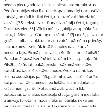
pēdējo piecu gadu laikā lai izspiestu atomreaktorus.
Pēc Černobiļas visa Rietumeiropa pamatīgi noraustījās.
Latvijā gan tādi ir tikai četri, un sazin’ vai kādreiz būs
vairāk. [P.S.: teksta rakstīšanas laikā bija četri, tagad pie
Grobiņas vien 33]. Vācija mūs sagaidīja ar apmākušos
laiku, brīžiem lija. Gar logiem rāmi slīdēja meži, pļavas ar
govīm, labības lauki, un arvien vairāk pārņēma priecīgs
satraukums – šeit lūk ir tā Pasaules daļa, kur vēl
neesmu bijis. Pirmā pietura bija Berlīnes priekšpilsētā
Potsdamā (pašā Berlīnē iebraucām tikai atpakaļceļā).
Pilsēta sākās ļoti pakāpeniski – sākumā vienstāvu
kotedžas, tad 3-4-5 stāvu daudzdzīvokļu nami, kas
rosina asociācijas par 19.gadsimtu, tad – daži rūpnīcu
korpusi, vairāki pamesti, pa lielākai daļai izdaiļoti ar
krāsainiem grafitti. Potsdamā aizbraucām līdz
autoostai, tai blakus dzelzceļa stacija, garām met loku
tramvajs (protams modernāks un daiļāks nekā pie
mums) un gaida braucējus taksometri – visi vienādā