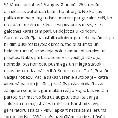
Sēdāmies autobusā 5.augustā un pēc 26 stundām
dirnēšanas autobusā bijām Hamburgā. No Polijas
palika atmiņā pilnīgi taisns, mēreni paugurains ceļš, ko
no abām pusēm ieskāva cieši pieaudzis mežs, koku
galotnes kārās tam pāri, veidojot zaļu koridoru.
Autobuss slīdēja pa asfalta viļņiem; gar ceļa malām ik pa
brīdim puskrēslā (vēlāk krēslā, tad pustumsā un
beidzot tumsā) uzpeldēja poļu ciemati, pilsēteles un
pilsētas. Nakts pārbrauciens: vienveidīgā dūkoņa,
nomoda, pusnomoda, pusmiega un miega stāvokļi
mijas neparedzamā secībā. Septiņos no rīta šķērsojām
Vācijas robežu. Vācijā sākās varenie autobāņi – katrā
virzienā pa trim joslām, pretējās joslas nodalītas ar
zālāju un sētiņām, gar malām režģu žogs, kas vietām
pārtop par metrus četrus augstu sētu (tā sargā
apkārtni no maģistrāles trokšņa). Pārsteidza vēja
ģeneratoru skaits – visur apkārt neskaitāms lērums
“propellerīšu”. Vēlāk mēs uzzinājām, ka tie sabūvēti