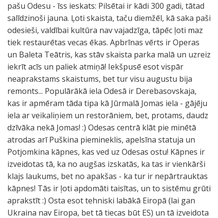
pašu Odesu - īss ieskats: Pilsētai ir kādi 300 gadi, tātad
salīdzinoši jauna. Ļoti skaista, taču diemžēl, kā saka paši
odesieši, valdībai kultūra nav vajadzīga, tāpēc ļoti maz
tiek restaurētas vecas ēkas. Apbrīnas vērts ir Operas
un Baleta Teātris, kas stāv skaista parka malā un uzreiz
iekrīt acīs un paliek atmiņā! Iekšpusē esot vispār
neaprakstams skaistums, bet tur visu augustu bija
remonts... Populārākā iela Odesā ir Derebasovskaja,
kas ir apmēram tāda tipa kā Jūrmalā Jomas iela - gājēju
iela ar veikaliņiem un restorāniem, bet, protams, daudz
dzīvāka nekā Jomas! :) Odesas centrā klāt pie minētā
atrodas arī Puškina piemineklis, apelsīna statuja un
Potjomkina kāpnes, kas ved uz Odesas ostu! Kāpnes ir
izveidotas tā, ka no augšas izskatās, ka tas ir vienkārši
klajs laukums, bet no apakšas - ka tur ir nepārtrauktas
kāpnes! Tās ir ļoti apdomāti taisītas, un to sistēmu grūti
aprakstīt :) Osta esot tehniski labākā Eiropā (lai gan
Ukraina nav Eiropa, bet tā tiecas būt ES) un tā izveidota