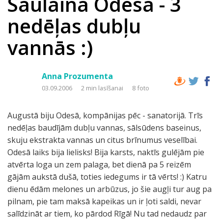
Saulainā Odesa - 3
nedēļas dubļu
vannās :)
Anna Prozumenta
03.09.2006
2 min lasīšanai
8 foto
Augustā biju Odesā, kompānijas pēc - sanatorijā. Trīs
nedēļas baudījām dubļu vannas, sālsūdens baseinus,
skuju ekstrakta vannas un citus brīnumus veselībai.
Odesā laiks bija lielisks! Bija karsts, naktīs gulējām pie
atvērta loga un zem palaga, bet dienā pa 5 reizēm
gājām aukstā dušā, toties iedegums ir tā vērts! :) Katru
dienu ēdām melones un arbūzus, jo šie augļi tur aug pa
pilnam, pie tam maksā kapeikas un ir ļoti saldi, nevar
salīdzināt ar tiem, ko pārdod Rīgā! Nu tad nedaudz par