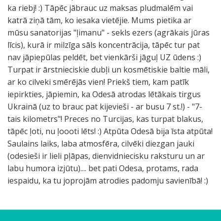
ka riebj! :) Tāpēc jābrauc uz maksas pludmalēm vai
katrā ziņā tām, ko iesaka vietējie. Mums pietika ar
mūsu sanatorijas "ļimanu" - sekls ezers (agrākais jūras
līcis), kurā ir milzīga sāls koncentrācija, tāpēc tur pat
nav jāpiepūlas peldēt, bet vienkārši jāguļ UZ ūdens :)
Turpat ir ārstnieciskie dubļi un kosmētiskie baltie māli,
ar ko cilveki smērējās vien! Priekš tiem, kam patīk
iepirkties, jāpiemin, ka Odesā atrodas lētākais tirgus
Ukrainā (uz to brauc pat kijevieši - ar busu 7 st.!) - "7-
tais kilometrs"! Preces no Turcijas, kas turpat blakus,
tāpēc ļoti, nu ļoooti lēts! :) Atpūta Odesā bija īsta atpūta!
Saulains laiks, laba atmosfēra, cilvēki diezgan jauki
(odesieši ir lieli pļāpas, dienvidniecisku raksturu un ar
labu humora izjūtu).... bet pati Odesa, protams, rada
iespaidu, ka tu joprojām atrodies padomju savienībā! :)