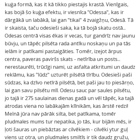
kuģa formā, kas it kā tikko piestajis krastā. Vienīgais,
kas bojā šo kuģa efektu, ir viesnīca "Odessa", kas ir
dārgākā un labākā, lai gan "tikai" 4 zvaigžņu, Odesā. Tā
ir skaista, taču odesieši saka, ka tā bojā skatu ostā...
Odesas centrā visas ēkas ir vecas, tur gandrīz nav jaunu
būvju, un tāpēc pilsēta rada antīku noskaņu un pa tās
ielām ir patīkami pastaigāties. Tomēr, izejot ārpus
centra, paveras paviršs skats - netīrība un posts...
nerestaurēti, trūcīgi nami, uz asfalta atkritumi un daudz
reklāmu, kas "lūdz" uzturēt pilsētā tīrību. Odesieši paši
sūdzas, ka dzīvo netīrā pilsētā, bet paši jau to piesārņo,
lai gan savu pilsētu mīl. Odesu sauc par saules pilsētu,
jo tajā ir 275 saulainas dienas gadā un vēl tāpēc, ka tajā
atrodas viena no labākajām klīnikām, kas ārstē redzi!
Melnā jūra nav pārāk silta, bet patīkama, tomēr
pludmales mums tur nepatika, jo tās, kur bijām mēs, ir
ļoti šauras un piebāztas ar cilvēkiem - cilvēki ytur guļ
viens uz otra, un pludmales smiltīs ir tik daudz gružu,