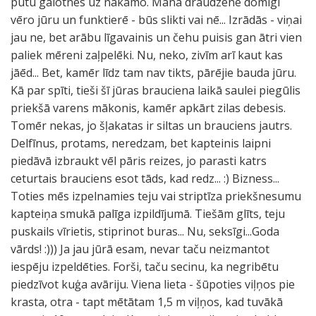
putu galotnes uz nākamo. Mana draudzene domīgi
vēro jūru un funktierē - būs slikti vai nē... Izrādās - viņai
jau ne, bet arābu līgavainis un čehu puisis gan ātri vien
paliek mēreni zaļpelēki. Nu, neko, zivīm arī kaut kas
jāēd... Bet, kamēr līdz tam nav tikts, pārējie bauda jūru.
Kā par spīti, tieši šī jūras brauciena laikā saulei piegūlis
priekšā varens mākonis, kamēr apkārt zilas debesis.
Tomēr nekas, jo šļakatas ir siltas un brauciens jautrs.
Delfīnus, protams, neredzam, bet kapteinis laipni
piedāvā izbraukt vēl pāris reizes, jo parasti katrs
ceturtais brauciens esot tāds, kad redz... :) Bizness...
Toties mēs izpelnamies teju vai striptīza priekšnesumu
kapteiņa smukā palīga izpildījumā. Tiešām glīts, teju
puskails vīrietis, stiprinot buras... Nu, seksīgi...Goda
vārds! :))) Ja jau jūrā esam, nevar taču neizmantot
iespēju izpeldēties. Forši, taču secinu, ka negribētu
piedzīvot kuģa avāriju. Viena lieta - šūpoties viļņos pie
krasta, otra - tapt mētātam 1,5 m viļņos, kad tuvākā