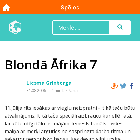
Blondā Āfrika 7
Liesma Grīnberga
31.08.2006
4 min lasīšanai
11.jūlija rīts iesākas ar vieglu neizpratni - it kā taču būtu
atvaļinājums. It kā taču speciāli aizbraucu kur ellē ratā,
lai būtu ritīgi tālu no mājām. Iemesls banāls - vides
maiņa ar mērķi atgūties no saspringta darba ritma un
sakārtot personisko haosu, kas devīto vilni uzsita