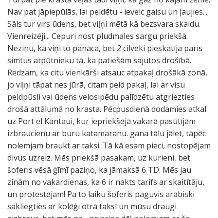
Nav pat jāpiepūlās, lai peldētu - ievelc gaisu un ļaujies...
Sāls tur virs ūdens, bet viļņi mētā kā bezsvara skaidu.
Vienreizēji... Cepuri nost pludmales sargu priekšā.
Nezinu, kā viņi to panāca, bet 2 cilvēki pieskatīja paris
simtus atpūtnieku tā, ka patiešām sajutos drošībā.
Redzam, ka citu vienkārši atsauc atpakaļ drošākā zonā,
jo viļņi tāpat nes jūrā, citam peld pakaļ, lai ar visu
peldpūsli vai ūdens velosipēdu palīdzētu atgriezties
drošā attālumā no krasta. Pēcpusdienā dodamies atkal
uz Port el Kantaui, kur iepriekšējā vakarā pasūtījām
izbraucienu ar buru katamaranu. gana tālu jāiet, tāpēc
nolemjam braukt ar taksi. Tā kā esam pieci, nostopējam
divus uzreiz. Mēs priekšā pasakam, uz kurieni, bet
šoferis vēsā ģīmī paziņo, ka jāmaksā 6 TD. Mēs jau
zinām no vakardienas, ka 6 ir nakts tarifs ar skaitītāju,
un protestējam! Pa to laiku šoferis paguvis arābiski
sakliegties ar kolēģi otrā taksī un mūsu draugi