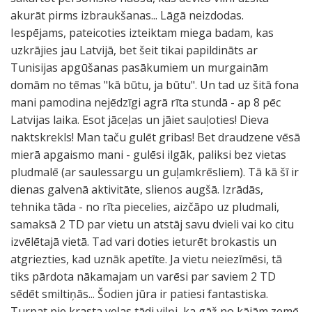
akurāt pirms izbraukšanas... Lāgā neizdodas.
Iespējams, pateicoties izteiktam miega badam, kas
uzkrājies jau Latvijā, bet šeit tikai papildināts ar
Tunisijas apgūšanas pasākumiem un murgainām
domām no tēmas "kā būtu, ja būtu". Un tad uz šitā fona
mani pamodina nejēdzīgi agrā rīta stundā - ap 8 pēc
Latvijas laika. Esot jāceļas un jāiet sauļoties! Dieva
naktskrekls! Man taču gulēt gribas! Bet draudzene vēsā
mierā apgaismo mani - gulēsi ilgāk, paliksi bez vietas
pludmalē (ar saulessargu un guļamkrēsliem). Tā kā šī ir
dienas galvenā aktivitāte, slienos augšā. Izrādās,
tehnika tāda - no rīta piecelies, aizčāpo uz pludmali,
samaksā 2 TD par vietu un atstāj savu dvieli vai ko citu
izvēlētajā vietā. Tad vari doties ieturēt brokastis un
atgriezties, kad uznāk apetīte. Ja vietu neiezīmēsi, tā
tiks pārdota nākamajam un varēsi par saviem 2 TD
sēdēt smiltiņās... Šodien jūra ir patiesi fantastiska.
Turpat pie krasta veļas tādi viļņi, ka gāž no kājām zemē.