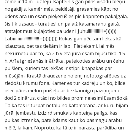
zeme ir 10 m... uz leju. Kapteinis gan pilns visādu blēņu -
nogaidījis, kamēr mēs, peldētāji, grasamies kāpt no
ūdens ārā un esam pieķērušies pie kāpnītēm pakaļgalā,
šis tik uzsauc - turaties! un palaiž katamaranu gaitā,
atstājot mūs kūļājoties pa ūdeni. Juhū!!!!!!!!!!!!!!!!!=)))))))
Labiiiiiiiiii!!!!!!!!!!!!!!!! =)))))))))) Rokas gan pēc tam liekas kā
izlauztas, bet tas tiešām ir labi. Pietiekami, lai mēs
nekurnētu par to, ka 2 h vietā jūrā esam bijuši tikai 1.5
h. Arī atgriešanās ir ātrāka, pateicoties arābu un čehu
puišiem, kuriem tās iekšas ir stipri knapākas par
mūsējām. Krastā draudzene nolemj nofotografēties uz
ziedošu krūmu fona. Kamēr es tur kadrēju un ko, bildē
ielec pāris melnu puišeļu ar bezkaunīgu paziņojumu -
dod 2 dinārus, citādi no bildes prom neiesim! Esam šokā!
Tā kā tas ir turpat netālu no katamarāna, ar kuru bijām
jūrā, ļembastu izdzird smukais kapteiņa palīgs, kas
puikas iztrenkā, pateikdams kaut ko pasmagu arābu
mēlē, laikam. Noprotu, ka tā te ir parasta parādība un