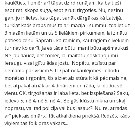
kaulēties. Tomēr arī tāpat dzird runājam, ka baltieši
esot reti skopa suga, esot grūti tirgoties. Nu, nezinu
gan, jo ir lietas, kas tāpat sanāk dārgākas kā Latvijā,
turklāt kāds arābs mūs tā arī mācīja - summu izdaliet uz
3 mazām lietām un uz 5 lielākiem pirkumiem, lai zinātu
patieso cenu. Sapratu, ka rāmiem, kautrīgiem cilvēkiem
tur nav ko darīt. Ja es tāda būtu, mani būtu apšmaukuši.
Ne jau daudz, bet tomēr, lai maitātu noskaņojumu.
Ieraugu visai glītu ādas jostu. Nopētu, atzīstu par
ņemamu par visiem 5 TD pat nekaulējoties. Iedodu
monētas tirgonim, šis aiziet aiz stūra it kā pēc maisiņa,
bet atpakaļ atnāk ar 4 dināriem un rāda, lai dodot vēl
vienu. OK, tirgošanās ir laba lieta, bet izspiešana? Saku,
iedevu 5, nē 4, nē 5, nē 4... Beigās kļūstu nikna un skaļi
noprasu, vai tad policija vai būs jāsauc?! Nu re, atradās
arī piektais dinārs... Rīt atkal diena priekšā. Redzēs, kāds
viņiem tas folkloras vakars...