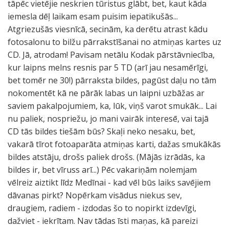
tāpēc vietējie neskrien tūristus glābt, bet, kaut kāda
iemesla dēļ laikam esam puisim iepatikušās...
Atgriezušās viesnīcā, secinām, ka derētu atrast kādu
fotosalonu to bilžu pārrakstīšanai no atmiņas kartes uz
CD. Jā, atrodam! Pavisam netālu Kodak pārstāvniecība,
kur laipns melns resnis par 5 TD (arī jau nesamērīgi,
bet tomēr ne 30!) pārraksta bildes, pagūst daļu no tām
nokomentēt kā ne pārāk labas un laipni uzbāžas ar
saviem pakalpojumiem, ka, lūk, viņš varot smukāk... Lai
nu paliek, nospriežu, jo mani vairāk interesē, vai tajā
CD tās bildes tiešām būs? Skaļi neko nesaku, bet,
vakarā tīrot fotoaparāta atmiņas karti, dažas smukākās
bildes atstāju, drošs paliek drošs. (Mājās izrādās, ka
bildes ir, bet vīruss arī...) Pēc vakariņām nolemjam
vēlreiz aiztikt līdz Medīnai - kad vēl būs laiks savējiem
dāvanas pirkt? Nopērkam visādus niekus sev,
draugiem, radiem - izdodas šo to nopirkt izdevīgi,
dažviet - iekrītam. Nav tādas īsti maņas, kā pareizi