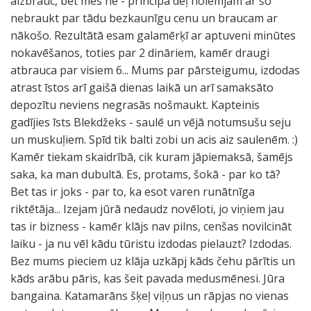
aizbrauc, bet mēs ne - principa dēļ nolemjam ar šo
nebraukt par tādu bezkaunīgu cenu un braucam ar
nākošo. Rezultātā esam galamērķī ar aptuveni minūtes
nokavēšanos, toties par 2 dināriem, kamēr draugi
atbrauca par visiem 6... Mums par pārsteigumu, izdodas
atrast īstos arī gaišā dienas laikā un arī samaksāto
depozītu neviens negrasās nošmaukt. Kapteinis
gadījies īsts Blekdžeks - saulē un vējā notumsušu seju
un muskuļiem. Spīd tik balti zobi un acis aiz saulenēm. :)
Kamēr tiekam skaidrībā, cik kuram jāpiemaksā, šamējs
saka, ka man dubultā. Es, protams, šokā - par ko tā?
Bet tas ir joks - par to, ka esot varen runātnīga
riktētāja... Izejam jūrā nedaudz novēloti, jo viņiem jau
tas ir bizness - kamēr klājs nav pilns, cenšas novilcināt
laiku - ja nu vēl kādu tūristu izdodas pielauzt? Izdodas.
Bez mums pieciem uz klāja uzkāpj kāds čehu pārītis un
kāds arābu pāris, kas šeit pavada medusmēnesi. Jūra
bangaina. Katamarāns šķeļ viļņus un rāpjas no vienas