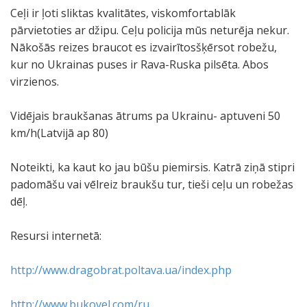
Ceļi ir ļoti sliktas kvalitātes, viskomfortablāk
pārvietoties ar džipu. Ceļu policija mūs neturēja nekur.
Nākošās reizes braucot es izvairītosšķērsot robežu,
kur no Ukrainas puses ir Rava-Ruska pilsēta. Abos
virzienos.
Vidējais braukšanas ātrums pa Ukrainu- aptuveni 50
km/h(Latvijā ap 80)
Noteikti, ka kaut ko jau būšu piemirsis. Katrā ziņā stipri
padomāšu vai vēlreiz braukšu tur, tieši ceļu un robežas
dēļ.
Resursi internetā:
http://www.dragobrat.poltava.ua/index.php
http://www.bukovel.com/ru