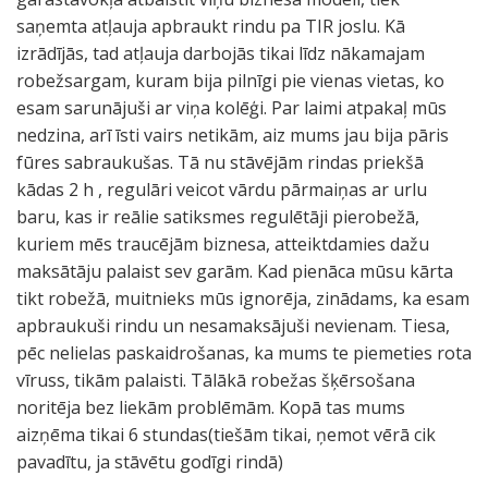
saņemta atļauja apbraukt rindu pa TIR joslu. Kā
izrādījās, tad atļauja darbojās tikai līdz nākamajam
robežsargam, kuram bija pilnīgi pie vienas vietas, ko
esam sarunājuši ar viņa kolēģi. Par laimi atpakaļ mūs
nedzina, arī īsti vairs netikām, aiz mums jau bija pāris
fūres sabraukušas. Tā nu stāvējām rindas priekšā
kādas 2 h , regulāri veicot vārdu pārmaiņas ar urlu
baru, kas ir reālie satiksmes regulētāji pierobežā,
kuriem mēs traucējām biznesa, atteiktdamies dažu
maksātāju palaist sev garām. Kad pienāca mūsu kārta
tikt robežā, muitnieks mūs ignorēja, zinādams, ka esam
apbraukuši rindu un nesamaksājuši nevienam. Tiesa,
pēc nelielas paskaidrošanas, ka mums te piemeties rota
vīruss, tikām palaisti. Tālākā robežas šķērsošana
noritēja bez liekām problēmām. Kopā tas mums
aizņēma tikai 6 stundas(tiešām tikai, ņemot vērā cik
pavadītu, ja stāvētu godīgi rindā)