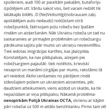
spoileriem, audi 100 ar paceltām pakaļām, butaforiju
izpūtējiem utt. Vārdu sakot viss, šeit varam redzēt tik
labākajās bildēs. :D (Ne)Veiksmīgi(nobraucam zaķi,
apskādējam auto nedaudz) nokļūstam otrā
robežpunktā, šķērsojam poļu robežu bez īpašām
rindām un aizķeršanām. Nāk Ukraiņu robeža un tad nu
saskaramies ar pirmajām problēmām un robežsargu
pārākuma sajūtu pār mums un ukraiņu neviesmīlību.
Tiek iedotas imigrācijas kartītes, kas jāaizpilda.
Konstatējam, ka nav pildspalvas, aizejam pie
robežsargiem pajautāt- tiek notēlots, krieviski
nesaprot un manāmi ņirgājas par mums, rakstāmo tā
arī neiedod. Aktīvi cenšamies no pārējiem rindā
stāvošajiem poļiem un ukraiņiem aizņemties, pēc
daudziem atteikumiem, viens aizdod un skatās, ka tik
nepazūdam ar viņa pildspalvu. Nākamā problēma-
nenopirkām Polijā Ukrainas OCTA,
skrienu ar kājām
pāri robežai uz 500 m attālo benzīntanku. Pirms tam vēl