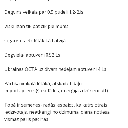
Degvīns veikalā par 0.5 pudeli 1.2-2.ls
Viskijigan tik pat cik pie mums
Cigaretes- 3x lētāk kā Latvijā
Degviela- aptuveni 0.52 Ls
Ukrainas OCTA uz divām nedēļām aptuveni 4 Ls
Pārtika veikalā lētākā, atskaitot daļu
importapreces(šokolādes, enerģijas dzērieni utt)
Topā ir semenes- radās iespaids, ka katrs otrais
iedzīvotājs, neatkarīgi no dzimuma, dienā notiesā
vismaz pāris paciņas