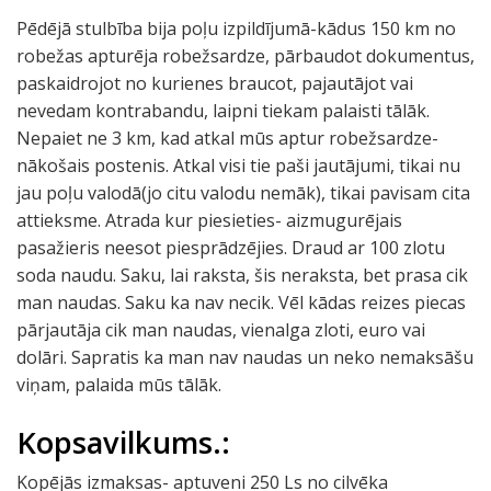
Pēdējā stulbība bija poļu izpildījumā-kādus 150 km no
robežas apturēja robežsardze, pārbaudot dokumentus,
paskaidrojot no kurienes braucot, pajautājot vai
nevedam kontrabandu, laipni tiekam palaisti tālāk.
Nepaiet ne 3 km, kad atkal mūs aptur robežsardze-
nākošais postenis. Atkal visi tie paši jautājumi, tikai nu
jau poļu valodā(jo citu valodu nemāk), tikai pavisam cita
attieksme. Atrada kur piesieties- aizmugurējais
pasažieris neesot piesprādzējies. Draud ar 100 zlotu
soda naudu. Saku, lai raksta, šis neraksta, bet prasa cik
man naudas. Saku ka nav necik. Vēl kādas reizes piecas
pārjautāja cik man naudas, vienalga zloti, euro vai
dolāri. Sapratis ka man nav naudas un neko nemaksāšu
viņam, palaida mūs tālāk.
Kopsavilkums.:
Kopējās izmaksas- aptuveni 250 Ls no cilvēka