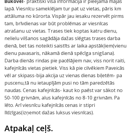
Bukovel
- praktiski visa informācija ir pieejama mājas
lapā. Viesnīcu sameklējam tur pat uz vietas, pāris km
attāluma no kūrorta. Vispār jau iesaku rezervēt pirms
tam, brīvdienas var būt problēmas ar viesnīcas
atrašanu uz vietas. Trases tiek koptas katru dienu,
nelielu vilšanos sagādāja dažas slēgtas trases darba
dienā, bet tas noteikti saistīts ar laika apstākļiem(vienu
dienu pavasaris, nākamā dienā spēcīga snigšana).
Darba dienās rindas pie pacēlājiem nav, viss norit raiti,
kafejnīcās vietas pietiek. Viss kā pie cilvēkiem Paveicās
vēl ar skipass-bija akcija uz vienas dienas biļetēm- pa
puscenu,tā nu ietaupījām pusi no tām paredzētās
naudas. Cenas kafejnīcās- kaut ko paēst var sākot no
50-100 grivnām, alus kafejnīcās no 8-10 grivnām. Pa
lēto. Arī viesnīcu kafejnīcās cenas ir stipri
līdzīgas(izņemot dažas luksus viesnīcas).
Atpakaļ ceļš.