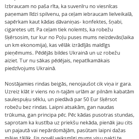
Izbraucam no paša rīta, ka suvenīru no viesnīcas
paņemam līdzi spilvenu, pa ceļam iebraucam lielveikalā,
sapērkam kaut kādas dāvaniņas- konfektes, šņabi,
cigaretes utt. Pa ceļam tiek nolemts, ka robežu
šķērsosim, tur kur no Poļu puses mums neizdevās(laika
un km ekonomija), kas vēlāk izrādījās maldīgs
pieņēmums.. Pēdējās bildes Ukrainā un uz robežu
aiziet. Tur nu sākas pēdējais, nepatīkamākais
piedzīvojums Ukrainā.
Nostājamies rindas beigās, nenojaušot cik viņa ir gara.
Uzreiz klāt ir viens no n-tajām urlām ar pilnām kabatām
saulespuķu sēklu, un piedāvā par 50 Eur šķērsot
robežu bez rindas. Laipni atsakām, gan naudas
trūkuma, gan principa pēc. Pēc kādas pusotras stundas,
saprotam ka kustība uz priekšu nekāda, pienāk jau cits
un pajautā vai nepārdomājām, pasūtam laipni dažas
mājas tālāk, šis novēl veiksmīgi mums visu nakti te