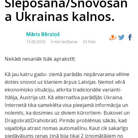
Slēpošana/Snovošan
a Ukrainas kalnos.
Māris Bērziņš
13.03.2010
5 min lasīšanai
23 foto
Nekādi nesanāk īsāk aprakstīt:
Kā jau katru gadu- ziemā parādās nepārvarama vēlme
doties snovot uz klaniem ārpus Latvijas. Ņemot vērā
ekonomisko situāciju, atkrita tradicionālie varianti-
Itālija, Austrija utt. Kā alternatīva parādījās Ukraina.
Internetā tika sameklēta visa pieejamā informācija un
nolemts, ka dosimies uz diviem kūrortiem- Bukovel un
Dragobrat(Drahobrat). Pirmās problēmas sākās, kad
vajadzēja atrast nomas automašīnu. Kaut cik sakarīgs
piedāvājums cenas ziņā bija tikai 2 iznomātājiem no