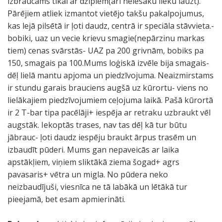
izbraucams tikai ar džipiem(arī neiesaku lieku lauzt).
Pārējiem atliek izmantot vietējo takšu pakalpojumus,
kas lejā pilsētā ir ļoti daudz, centrā ir speciāla stāvvieta.-
bobiki, uaz un vecie krievu smagie(nepārzinu markas
tiem) cenas svārstās- UAZ pa 200 grivnām, bobiks pa
150, smagais pa 100.Mums loģiskā izvēle bija smagais-
dēļ lielā mantu apjoma un piedzīvojuma. Neaizmirstams
ir stundu garais brauciens augšā uz kūrortu- viens no
lielākajiem piedzīvojumiem ceļojuma laikā. Pašā kūrortā
ir 2 T-bar tipa pacēlāji+ iespēja ar retraku uzbraukt vēl
augstāk. Iekoptās trases, nav tas dēļ kā tur būtu
jābrauc- ļoti daudz iespēju braukt ārpus trasēm un
izbaudīt pūderi. Mums gan nepaveicās ar laika
apstākļiem, viņiem sliktākā ziema šogad+ agrs
pavasaris+ vētra un migla. No pūdera neko
neizbaudījuši, viesnīca ne tā labākā un lētākā tur
pieejamā, bet esam apmierināti.