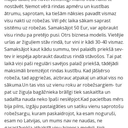
nostāvēt. Ņemot vērā rindas apmēru un kustības
ātrumu, saprotam, ka tiešām nāksies pavadīt vismaz
visu nakti uz robežas. Vēl pēc laika sākam saprast
sistēmu uz robežas. Samaksājot 50 Eur, var apbraukt
visu rindu pa pretējo pusi. Otrs biznesa modelis. Vietējie
urlas ar žiguļiem stāv rindā, tur vini ir kādi 30-40 vismaz.
Samaksājot kaut kādu summu, tevi palaidīs priekšā sev-
tev ir iespēja apbraukt daudzus rindā stāvošos. Tai pat
laikā viņi paši regulāri savējos palaiž priekšā, tādējādi
maksimāli bremzējot rindas kustību. Kad jāšķērso
robeža, tad apgriežas, aizbrauc atpakaļ un atkal viss no
sākuma.Un tas viss uz vienu roku ar robežsargiem- tur
pat uz žiguļa bagāžnieka brālīgi tiek saskaitīta un
sadalīta nauda neko īpaši neslēpjot.Kad pacietības mērs
bija pilns, izgāju pastaigāties un satiku vienu saprotošu
robežsargu, kuram paskaidrojot, ka esam noguruši,
esam no Latvijas, un mums nav ne naudas, ne
garastāvokļa atbalstīt viņu biznesa modeli, tiek