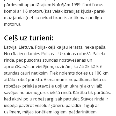
pārdesmit apjautātajiem.Noīrējām 1999. Ford Focus
kombi ar 1.6 motoru(kas vēlāk izrādījās kļūda- pārāk
maz jaudas(nebiju nekad braucis ar tik mazjaudīgu
motoru).
Ceļš uz turieni:
Latvija, Lietuva, Polija- ceļš kā jau ierasts, nekā īpašā.
No rīta ierodamies Polijas – Ukrainas robežā. Paliela
rinda, pēc pusotras stundas nostāvēšanas un
aprunāšanās ar vietējiem, uzzinām, ka ātrāk kā 5-6
stundās cauri netiksim. Tiek nolemts doties uz 100 km
attālo robežpunktu. Viena mums nepatīkama lieta uz
robežas- priekšā stāvošie uoļi un ukraiņi aktīvi laiž
savējos no aizmugures iekšā rindā. Kārtība tik parādās,
kad aktīvi poļu robežsargi sāk patrulēt. Stāvot rindā ir
iespēja pavērot veselu šķūneru paradīzi- žiguļi ar
uzlīmem, mājas tonētiem logiem, pašdarinātiem