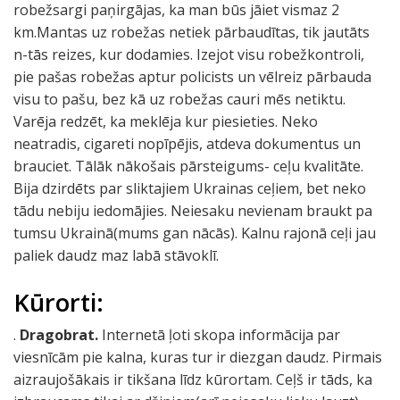
robežsargi paņirgājas, ka man būs jāiet vismaz 2
km.Mantas uz robežas netiek pārbaudītas, tik jautāts
n-tās reizes, kur dodamies. Izejot visu robežkontroli,
pie pašas robežas aptur policists un vēlreiz pārbauda
visu to pašu, bez kā uz robežas cauri mēs netiktu.
Varēja redzēt, ka meklēja kur piesieties. Neko
neatradis, cigareti nopīpējis, atdeva dokumentus un
brauciet. Tālāk nākošais pārsteigums- ceļu kvalitāte.
Bija dzirdēts par sliktajiem Ukrainas ceļiem, bet neko
tādu nebiju iedomājies. Neiesaku nevienam braukt pa
tumsu Ukrainā(mums gan nācās). Kalnu rajonā ceļi jau
paliek daudz maz labā stāvoklī.
Kūrorti:
.
Dragobrat.
Internetā ļoti skopa informācija par
viesnīcām pie kalna, kuras tur ir diezgan daudz. Pirmais
aizraujošākais ir tikšana līdz kūrortam. Ceļš ir tāds, ka