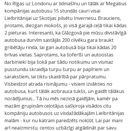
No Rīgas uz Londonu ar lidmašīnu un tālāk ar Megabus
kompānijas autobusu 15 stundās cauri visai
Lielbritānijai uz Skotijas pilsētu Invernesu. Brauciens,
protams, diezgan mokošs, jo visā garajā ceļā tikai kādas
2 pieturas. Interesanti, ka Glāzgovā pie mūsu divstāvīgā
autobusa durvīm sastājās 200 cilvēku gara braukt
gribētāju rinda, lai gan autobusā bija tikai kādas 20
brīvas vietas. Saprotams, ka šoferīši un autoostas
darbinieki bija šokā par šādu notikumu un vismaz
pusstundu skraidīja turpu šurpu ar papīriem un
sarakstiem, lai tiktu skaidrībā par pārpratumu.
Visbeidzot atrada risinājumu - visiem izvākties no
autobusa, kurš tālāk aizbrauca tukšs, un gaidīt tālākus
norādījumus... Tā nu mēs neziņā gaidījām, kamēr pa
mazām grupiņām ceļotājus sašķiroja visādos citu
kompāniju autobusos uz visdažādākajām Lielbritānijas
malām - kur nu katram paredzēts nokļūt. Lai par mani
arī neaizmirstu, centos uzbāzīgi atgādināt par savu