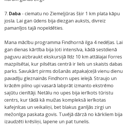
7.
Daba
- ciematu no Ziemeļjūras šķir 1 km plata kāpu
josla. Lai gan ūdens bija diezgan auksts, divreiz
pamanījos tajā nopeldēties.
Mana mācību programma Findhornā ilga 4 nedēļas. Lai
gan dienas kārtība bija ļoti intensīva, kādā sestdienā
paguvu aizbraukt ekskursijā līdz 10 km attālajai Forres
mazpilsētai, kur pilsētas centrā ir liels un skaists dabas
parks. Savukārt pirms došanās atpakaļceļā vienu dienu
pavadīju gleznainās Findhorn upes ielejā. Straujo un
krācēm pilno upi vasarā labprāt izmanto ekstrēmo
sajūtu cienītāji. Netālu no upes bija ierīkots tūristu
centrs, kur tādā kā muižas kompleksā ierīkotas
kafejnīcas un veikaliņi, bet blakus ganījās zirgi un
mežonīga paskata govis. Tuvējā dārzā no kārkliem bija
izaudzēti krēsliņi, lapene un pat tunelis.