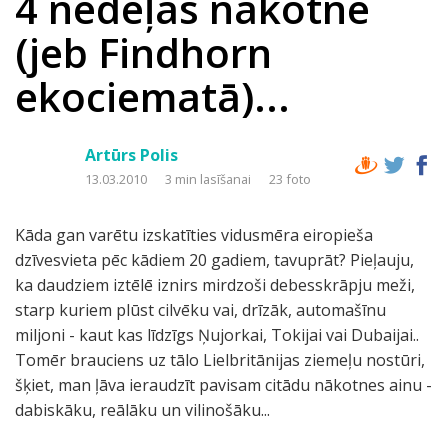
4 nedēļas nākotnē
(jeb Findhorn
ekociematā)...
Artūrs Polis
13.03.2010
3 min lasīšanai
23 foto
Kāda gan varētu izskatīties vidusmēra eiropieša
dzīvesvieta pēc kādiem 20 gadiem, tavuprāt? Pieļauju,
ka daudziem iztēlē iznirs mirdzoši debesskrāpju meži,
starp kuriem plūst cilvēku vai, drīzāk, automašīnu
miljoni - kaut kas līdzīgs Ņujorkai, Tokijai vai Dubaijai..
Tomēr brauciens uz tālo Lielbritānijas ziemeļu nostūri,
šķiet, man ļāva ieraudzīt pavisam citādu nākotnes ainu -
dabiskāku, reālāku un vilinošāku...