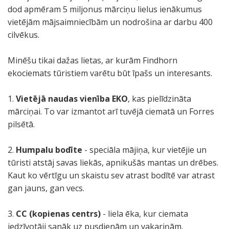
dod apmēram 5 miljonus mārciņu lielus ienākumus
vietējām mājsaimniecībām un nodrošina ar darbu 400
cilvēkus.
Minēšu tikai dažas lietas, ar kurām Findhorn
ekociemats tūristiem varētu būt īpašs un interesants.
1.
Vietējā naudas vienība EKO
, kas pielīdzināta
mārciņai. To var izmantot arī tuvējā ciematā un Forres
pilsētā.
2.
Humpalu bodīte
- speciāla mājiņa, kur vietējie un
tūristi atstāj savas liekās, apnikušās mantas un drēbes.
Kaut ko vērtīgu un skaistu sev atrast bodītē var atrast
gan jauns, gan vecs.
3.
CC (kopienas centrs)
- liela ēka, kur ciemata
iedzīvotāji sanāk uz pusdienām un vakariņām.