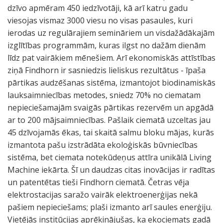
dzīvo apmēram 450 iedzīvotāji, kā arī katru gadu
viesojas vismaz 3000 viesu no visas pasaules, kuri
ierodas uz regulārajiem semināriem un visdažādākajām
izglītības programmām, kuras ilgst no dažām dienām
līdz pat vairākiem mēnešiem. Arī ekonomiskās attīstības
ziņā Findhorn ir sasniedzis lieliskus rezultātus - īpaša
pārtikas audzēšanas sistēma, izmantojot biodinamiskās
lauksaimniecības metodes, sniedz 70% no ciematam
nepieciešamajām svaigās pārtikas rezervēm un apgādā
ar to 200 mājsaimniecības. Pašlaik ciematā uzceltas jau
45 dzīvojamās ēkas, tai skaitā salmu bloku mājas, kurās
izmantota pašu izstrādāta ekoloģiskās būvniecības
sistēma, bet ciemata notekūdeņus attīra unikālā Living
Machine iekārta. Šī un daudzas citas inovācijas ir radītas
un patentētas tieši Findhorn ciematā. Četras vēja
elektrostacijas saražo vairāk elektroenerģijas nekā
pašiem nepieciešams; plaši izmanto arī saules enerģiju.
Vietējās institūcijas aprēķinājušas, ka ekociemats gadā