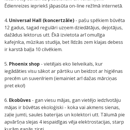
Ēdienreizes iepriekš jāpasūta on-line režīmā internetā.
4.
Universal Hall (koncertzāle)
- pašu spēkiem būvēta
12 gadus, tagad regulāri uzņem dziedātājus, dejotājus,
dažādus lektorus utt. Ēkā izvietota arī omulīga
kafejnīca, mūzikas studija, bet līdzās zem klajas debess
ir karstā baļļa 10 cilvēkiem.
5.
Phoenix shop
- vietējais eko lielveikals, kur
iegādāties visu sākot ar pārtiku un beidzot ar higiēnas
precēm un suvenīriem (iemainiet arī dažas mārciņas
pret eko!)
6.
Ekobūves
- gan viesu mājas, gan vietējo iedzīvotāju
mājas ir būvētas ekoloģiski - koka vai akmens sienas,
zaļie jumti, saules baterijas un kolektori utt. Tālumā pie
apvāršņa slejas 4 iespaidīgas vēja elektrostacijas, starp
kurām ganās zirgi.