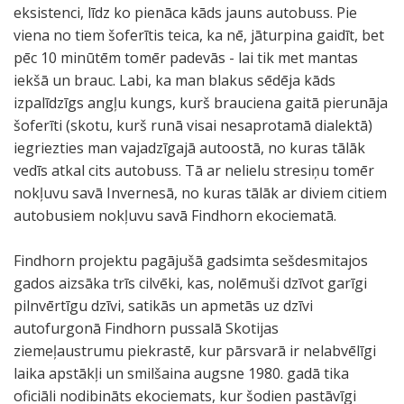
eksistenci, līdz ko pienāca kāds jauns autobuss. Pie
viena no tiem šoferītis teica, ka nē, jāturpina gaidīt, bet
pēc 10 minūtēm tomēr padevās - lai tik met mantas
iekšā un brauc. Labi, ka man blakus sēdēja kāds
izpalīdzīgs angļu kungs, kurš brauciena gaitā pierunāja
šoferīti (skotu, kurš runā visai nesaprotamā dialektā)
iegriezties man vajadzīgajā autoostā, no kuras tālāk
vedīs atkal cits autobuss. Tā ar nelielu stresiņu tomēr
nokļuvu savā Invernesā, no kuras tālāk ar diviem citiem
autobusiem nokļuvu savā Findhorn ekociematā.
Findhorn projektu pagājušā gadsimta sešdesmitajos
gados aizsāka trīs cilvēki, kas, nolēmuši dzīvot garīgi
pilnvērtīgu dzīvi, satikās un apmetās uz dzīvi
autofurgonā Findhorn pussalā Skotijas
ziemeļaustrumu piekrastē, kur pārsvarā ir nelabvēlīgi
laika apstākļi un smilšaina augsne 1980. gadā tika
oficiāli nodibināts ekociemats, kur šodien pastāvīgi