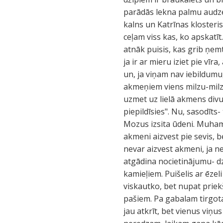
parādās lekna palmu audze.
kalns un Katrīnas klosteri
ceļam viss kas, ko apskatī
atnāk puisis, kas grib ņe
ja ir ar mieru iziet pie vī
un, ja viņam nav iebildumu, 
akmeņiem viens milzu-milz
uzmet uz lielā akmens divu
piepildīsies". Nu, sasodīts-
Mozus izsita ūdeni. Muhameds
akmeni aizvest pie sevis, 
nevar aizvest akmeni, ja ne
atgādina nocietinājumu- dz
kamieļiem. Puišelis ar ēze
viskautko, bet nupat priek
pašiem. Pa gabalam tirgotav
jau atkrīt, bet vienus viņu