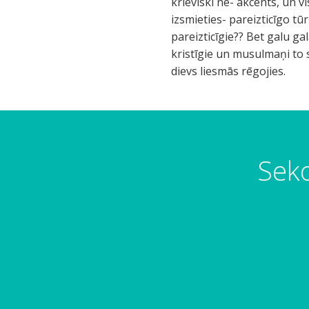
krieviski ne- akcents, un v
izsmieties- pareizticīgo tū
pareizticīgie?? Bet galu ga
kristīgie un musulmaņi to
dievs liesmās rēgojies.
Seko