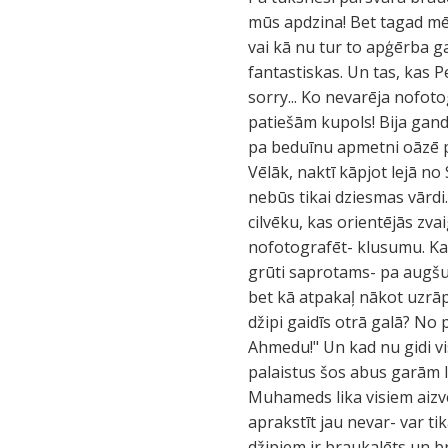
mūs apdzina! Bet tagad mēs 
vai kā nu tur to apģērba g
fantastiskas. Un tas, kas Pe
sorry... Ko nevarēja nofot
patiešām kupols! Bija gandr
pa beduīnu apmetni oāzē p
Vēlāk, naktī kāpjot lejā no 
nebūs tikai dziesmas vārdi..
cilvēku, kas orientējās zva
nofotografēt- klusumu. Kad
grūti saprotams- pa augšu k
bet kā atpakaļ nākot uzrāp
džipi gaidīs otrā galā? N
Ahmedu!" Un kad nu gidi visi
palaistus šos abus garām l
Muhameds lika visiem aizvē
aprakstīt jau nevar- var t
džipiem ir braukalēts un b