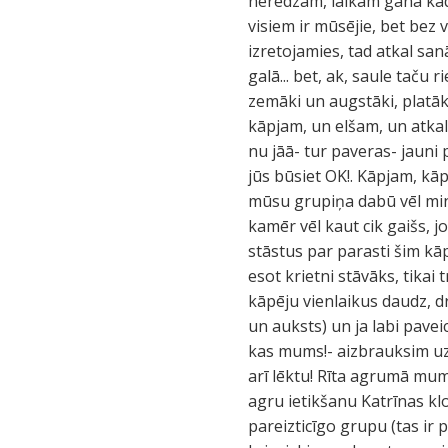
neredzam, laikam gana kādu 
visiem ir mūsējie, bet bez
izretojamies, tad atkal san
galā... bet, ak, saule taču
zemāki un augstāki, platā
kāpjam, un elšam, un atkal
nu jāā- tur paveras- jauni p
jūs būsiet OK!. Kāpjam, kāp
mūsu grupiņa dabū vēl minū
kamēr vēl kaut cik gaišs, 
stāstus par parasti šim kā
esot krietni stāvāks, tikai 
kāpēju vienlaikus daudz, drū
un auksts) un ja labi pavei
kas mums!- aizbrauksim uz 
arī lēktu! Rīta agrumā mu
agru ietikšanu Katrīnas klo
pareizticīgo grupu (tas ir p