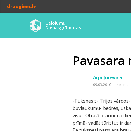
Ceļojumu
Dienasgrāmatas
Pavasara n
Aija Jurevica
09.03.2010
4 min la
-Tuksnesis- Trijos vārdos- 
būvlaukumu- bedres, uzkal
visur. Otrajā brauciena di
prīmā- vadāt tūristus ir dar
Pa tuksnesi pārsvarā brauc 