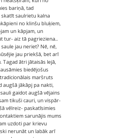
an neatšķiram, kuri no
ies bariņā, tad
 skatīt saulrietu kalna
Pakāpieni no klinšu bluķiem,
pjam un kāpjam, un
tur- aiz tā pagrieziena...
r saule jau neriet? Nē, nē,
ūsējie jau priekšā, bet arī
Tagad ātri jātaisās lejā,
klausāmies biedējošus
tradicionālais maršruts
ad augšā jākāpj pa nakti,
t sauli gaidot augšā vējains
sam tikuši cauri, un vispār-
ā vēlreiz- paskatīsimies
 kontaktiem sarunājis mums
sam uzdoti par krievu
viski nerunāt un labāk arī