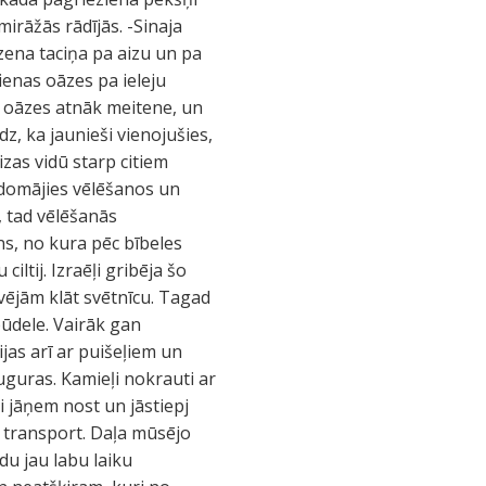
irāžās rādījās. -Sinaja
ēzena taciņa pa aizu un pa
ienas oāzes pa ieleju
s oāzes atnāk meitene, un
dz, ka jaunieši vienojušies,
Aizas vidū starp citiem
domājies vēlēšanos un
, tad vēlēšanās
ens, no kura pēc bībeles
iltij. Izraēļi gribēja šo
vējām klāt svētnīcu. Tagad
 būdele. Vairāk gan
jas arī ar puišeļiem un
uguras. Kamieļi nokrauti ar
i jāņem nost un jāstiepj
j transport. Daļa mūsējo
du jau labu laiku