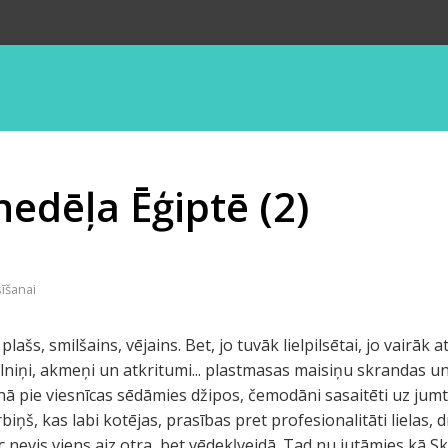
edēļa Ēģiptē (2)
sīšanai
plašs, smilšains, vējains. Bet, jo tuvāk lielpilsētai, jo vairā
niņi, akmeņi un atkritumi... plastmasas maisiņu skrandas un
enā pie viesnīcas sēdāmies džipos, čemodāni sasaitēti uz jumt
biņš, kas labi kotējas, prasības pret profesionalitāti lielas, 
nevis viens aiz otra, bet vēdekļveidā. Tad nu jutāmies kā Sk