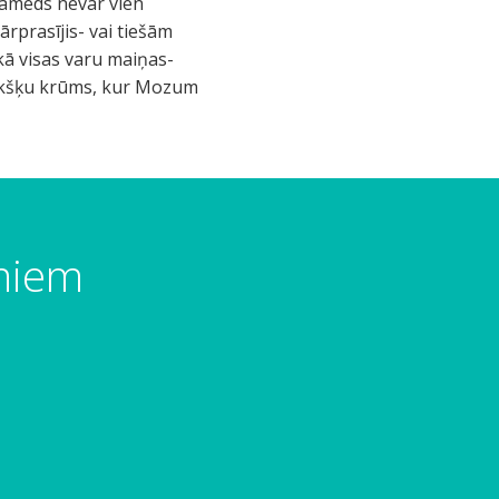
uhameds nevar vien
ārprasījis- vai tiešām
 kā visas varu maiņas-
 ērkšķu krūms, kur Mozum
umiem