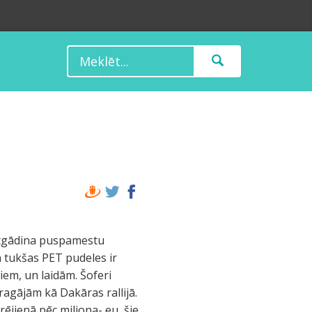
k atgādina puspamestu
 tukšas PET pudeles ir
iem, un laidām. Šoferi
dragājām kā Dakāras rallijā.
rējienā pēc miljona- eu, šie