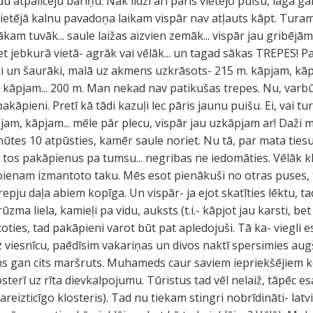
atpalicēju bariņu. Nāk līdzi arī pāris vietējo puišu, lāga g
 vietējā kalnu pavadoņa laikam vispār nav atļauts kāpt. Turam
ākam tuvāk... saule laižas aizvien zemāk... vispār jau gribējām
 riet jebkurā vietā- agrāk vai vēlāk... un tagad sākas TREPES! 
ki un šaurāki, malā uz akmens uzkrāsots- 215 m. kāpjam, kā
 kāpjam... 200 m. Man nekad nav patikušas trepes. Nu, varbūt 
akāpieni. Pretī kā tādi kazuļi lec pāris jaunu puišu. Ei, vai tu
jam, kāpjam... mēle pār plecu, vispār jau uzkāpjam ar! Daži m
tes 10 atpūsties, kamēr saule noriet. Nu tā, par mata tiesu. 
jo tos pakāpienus pa tumsu... negribas ne iedomāties. Vēlāk 
pienam izmantoto taku. Mēs esot pienākuši no otras puses, 
trepju daļa abiem kopīga. Un vispār- ja ejot skatīties lēktu, t
zma liela, kamieļi pa vidu, auksts (t.i.- kāpjot jau karsti, be
coties, tad pakāpieni varot būt pat apledojuši. Tā ka- viegli e
viesnīcu, paēdīsim vakariņas un divos naktī spersimies augš
ms gan cits maršruts. Muhameds caur saviem iepriekšējiem
sterī uz rīta dievkalpojumu. Tūristus tad vēl nelaiž, tāpēc e
areizticīgo klosteris). Tad nu tiekam stingri nobrīdināti- lat