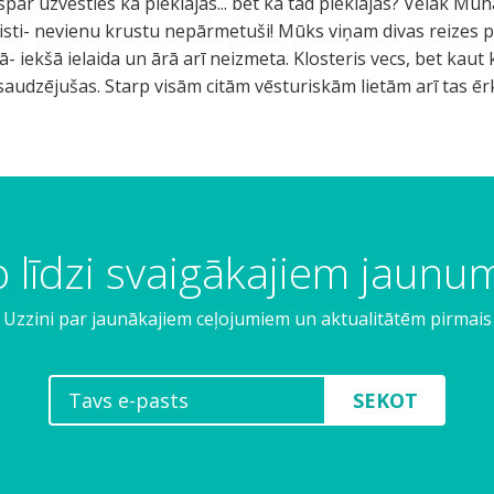
ispār uzvesties kā pieklājas... bet kā tad pieklājas? Vēlāk M
risti- nevienu krustu nepārmetuši! Mūks viņam divas reizes p
lā- iekšā ielaida un ārā arī neizmeta. Klosteris vecs, bet kaut
 saudzējušas. Starp visām citām vēsturiskām lietām arī tas
 līdzi svaigākajiem jaun
Uzzini par jaunākajiem ceļojumiem un aktualitātēm pirmais
SEKOT