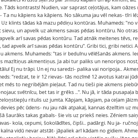
 Tāds kontrasts! Nudien, var saprast ceļotājus, kam oāzes m
s- Ta nu kāpiens ka kāpiens. No sākuma jau vēl nekas- tīri l
t. Uz klints tādas kā mazu pēdiņu kontūras. Muhameds: "no v
mt sievu, un apvelk uz akmens savas pēdas kontūru. No otra
ra, apvelk arī savas pēdas kontūru. Tad atnāk meitenes tēvs, re
tad apvelk arī savas pēdas kontūru". Gribi tici, gribi netici. 
u akmens. Muhameds: "tas ir beduīnu vēlēšanās akmens. Ie
s mazītiņus akmentiņus. Ja abi tur paliks un nenoripos nost
 tālu! Ej nu trāpi. Un ej nu saredzi- palika vai noripoja... Akm
: "redzat, te ir 12 rievas- tās nozīmē 12 avotus katrai jūdu c
bet mēs to negribējām pieļaut. Tad nu tieši pie akmens piebū
nojauc svētnīcu, bet tas ir grēks ...". Nu jā, ir tāda pusapaļa
eloņstiepļu ritulis uz jumta. Kāpjam, kāpjam, pa ceļam jāizmi
li devies pēc ūdens- nu jau nāk atpakaļ, kannas ēzelītim uz m
šā šaurāks takas gabals- šie vis uz priekš neies. Zēniem saiņ
as- kola, cepumi, šokolādītes, čipši... padārgi. Nu ja- ručno
s kalna vidū nevar atstāt- jāpaliek arī kādam no gidiem. Ahme