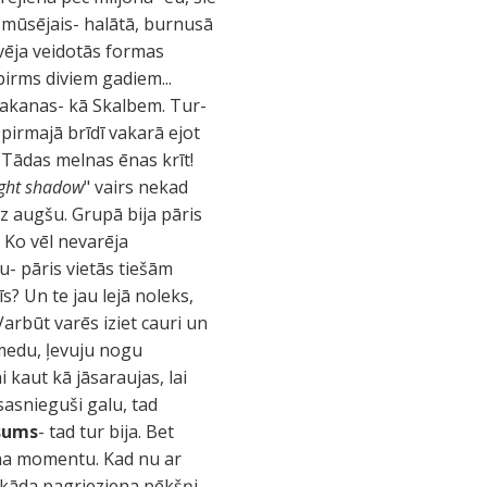
, mūsējais- halātā, burnusā
vēja veidotās formas
 pirms diviem gadiem...
lakanas- kā Skalbem. Tur-
 pirmajā brīdī vakarā ejot
Tādas melnas ēnas krīt!
ght shadow
" vairs nekad
 uz augšu. Grupā bija pāris
! Ko vēl nevarēja
u- pāris vietās tiešām
s? Un te jau lejā noleks,
arbūt varēs iziet cauri un
amedu, ļevuju nogu
i kaut kā jāsaraujas, lai
sasnieguši galu, tad
usums
- tad tur bija. Bet
guma momentu. Kad nu ar
 kāda pagrieziena pēkšņi