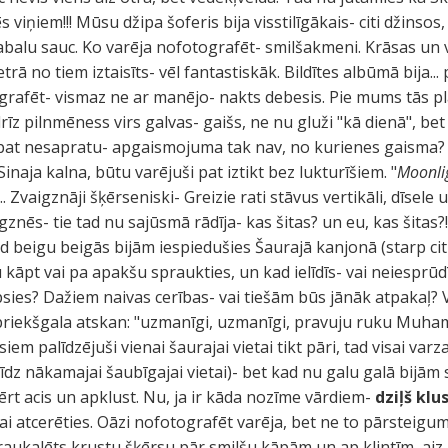
viņiem!!! Mūsu džipa šoferis bija visstilīgākais- citi džinsos
abalu sauc. Ko varēja nofotografēt- smilšakmeni. Krāsas un 
trā no tiem iztaisīts- vēl fantastiskāk. Bildītes albūmā bija...
ografēt- vismaz ne ar manējo- nakts debesis. Pie mums tās p
īz pilnmēness virs galvas- gaišs, ne nu gluži "kā dienā", bet
at nesapratu- apgaismojuma tak nav, no kurienes gaisma? 
Sinaja kalna, būtu varējuši pat iztikt bez lukturīšiem. "
Moonli
. Zvaigznāji šķērseniski- Greizie rati stāvus vertikāli, dīsele
igznēs- tie tad nu sajūsmā rādīja- kas šitas? un eu, kas šitas?
 beigu beigās bijām iespiedušies Šaurajā kanjonā (starp cit
āpt vai pa apakšu spraukties, un kad ielīdīs- vai neiesprūdī
sies? Dažiem naivas cerības- vai tiešām būs jānāk atpakaļ? V
o priekšgala atskan: "uzmanīgi, uzmanīgi, pravuju ruku Muh
em palīdzējuši vienai šaurajai vietai tikt pāri, tad visai varza
īdz nākamajai šaubīgajai vietai)- bet kad nu galu galā bijām 
rt acis un apklust. Nu, ja ir kāda nozīme vārdiem-
dziļš kl
ikai atcerēties. Oāzi nofotografēt varēja, bet ne to pārstei
raukalēts krustu šķērsu pār smilšu kāpām un ap klintīm, aiz