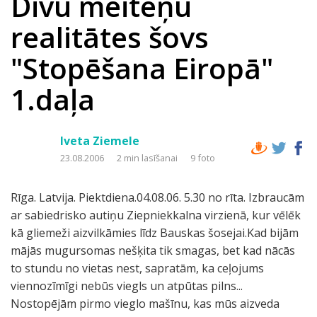
Divu meiteņu
realitātes šovs
"Stopēšana Eiropā"
1.daļa
Iveta Ziemele
23.08.2006
2 min lasīšanai
9 foto
Rīga. Latvija. Piektdiena.04.08.06. 5.30 no rīta. Izbraucām
ar sabiedrisko autiņu Ziepniekkalna virzienā, kur vēlēk
kā gliemeži aizvilkāmies līdz Bauskas šosejai.Kad bijām
mājās mugursomas nešķita tik smagas, bet kad nācās
to stundu no vietas nest, sapratām, ka ceļojums
viennozīmīgi nebūs viegls un atpūtas pilns...
Nostopējām pirmo vieglo mašīnu, kas mūs aizveda