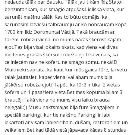
nedaudz tālāk par Bausku.Tālāk jau tikām līdz Statoil
benzīntankam, kur smagie atpūšas.Lieliska vieta, kur
sarunāt mašīnu tālāk. Kas to būtu domājis, ka
sarunāsim latviešu tālbraucēju ar ko nobraucām kopā
1700 km līdz Dortmuntai Vācijā. Takā braucām ar
fūrēm, robežu vienai no mums nācās šķērost kājām
ejot.Tas bija visai jokains skats, kad viena vai divas
meitenes grasās šķērsot robežu ejot.Galvenais, ka
ceļiniecēm nav ne koferu ne smago somu...nekā!:D
Muitnieki saprata, ka kaut kur mūs gaida fūre, lai vetu
tālāk.Jautāsiet, kapēc vienai vai abām mums bija
jāšķērso robeža ejot?!Tapēc, ka fūrē ir tikai 2 vietas
šofera un 1 pasažiera vieta.Bet mēs kopumā bijām 3
braucēji!Takā viena no mums visu laiku brauca
nelegāli.:)) Mūsu naktsmājas bija fūrē.Smagajiem ir
speciāli parkingi, kur tie nakšņo.Parkingi ir labi
iekārtoti ar visām labierīcībām, dušām, restorāniem un
veikaliem.Bet kad tādā vietā jāpavada kādas 8 stundas