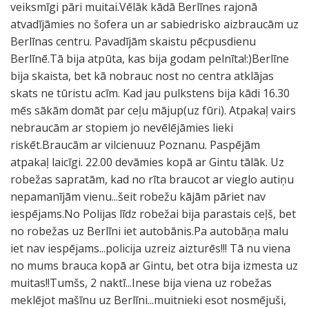
veiksmīgi pāri muitai.Vēlāk kādā Berlīnes rajonā
atvadījāmies no šofera un ar sabiedrisko aizbraucām uz
Berlīnas centru. Pavadījām skaistu pēcpusdienu
Berlīnē.Tā bija atpūta, kas bija godam pelnīta!:)Berlīne
bija skaista, bet kā nobrauc nost no centra atklājas
skats ne tūristu acīm. Kad jau pulkstens bija kādi 16.30
mēs sākām domāt par ceļu mājup(uz fūri). Atpakaļ vairs
nebraucām ar stopiem jo nevēlējāmies lieki
riskēt.Braucām ar vilcienuuz Poznanu. Paspējām
atpakaļ laicīgi. 22.00 devāmies kopā ar Gintu tālāk. Uz
robežas sapratām, kad no rīta braucot ar vieglo autiņu
nepamanījām vienu...šeit robežu kājām pāriet nav
iespējams.No Polijas līdz robežai bija parastais ceļš, bet
no robežas uz Berlīni iet autobānis.Pa autobāņa malu
iet nav iespējams...policija uzreiz aizturēs!!! Tā nu viena
no mums brauca kopā ar Gintu, bet otra bija izmesta uz
muitas!!Tumšs, 2 naktī...Inese bija viena uz robežas
meklējot mašīnu uz Berlīni...muitnieki esot nosmējuši,