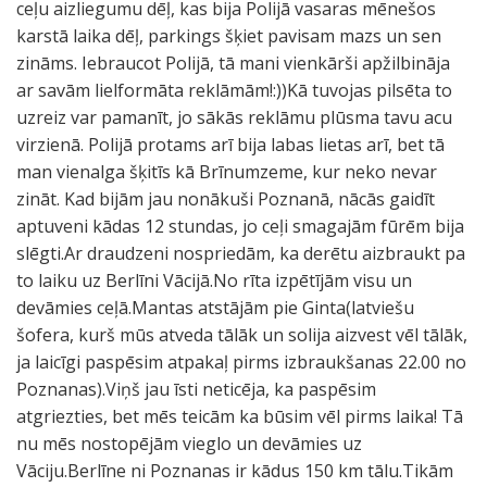
ceļu aizliegumu dēļ, kas bija Polijā vasaras mēnešos
karstā laika dēļ, parkings šķiet pavisam mazs un sen
zināms. Iebraucot Polijā, tā mani vienkārši apžilbināja
ar savām lielformāta reklāmām!:))Kā tuvojas pilsēta to
uzreiz var pamanīt, jo sākās reklāmu plūsma tavu acu
virzienā. Polijā protams arī bija labas lietas arī, bet tā
man vienalga šķitīs kā Brīnumzeme, kur neko nevar
zināt. Kad bijām jau nonākuši Poznanā, nācās gaidīt
aptuveni kādas 12 stundas, jo ceļi smagajām fūrēm bija
slēgti.Ar draudzeni nospriedām, ka derētu aizbraukt pa
to laiku uz Berlīni Vācijā.No rīta izpētījām visu un
devāmies ceļā.Mantas atstājām pie Ginta(latviešu
šofera, kurš mūs atveda tālāk un solija aizvest vēl tālāk,
ja laicīgi paspēsim atpakaļ pirms izbraukšanas 22.00 no
Poznanas).Viņš jau īsti neticēja, ka paspēsim
atgriezties, bet mēs teicām ka būsim vēl pirms laika! Tā
nu mēs nostopējām vieglo un devāmies uz
Vāciju.Berlīne ni Poznanas ir kādus 150 km tālu.Tikām