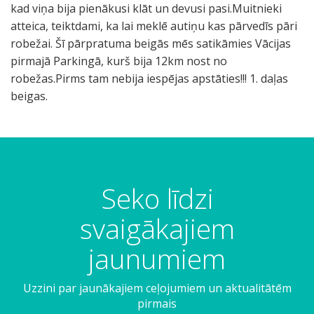
kad viņa bija pienākusi klāt un devusi pasi.Muitnieki
atteica, teiktdami, ka lai meklē autiņu kas pārvedīs pāri
robežai. Šī pārpratuma beigās mēs satikāmies Vācijas
pirmajā Parkingā, kurš bija 12km nost no
robežas.Pirms tam nebija iespējas apstāties!!! 1. daļas
beigas.
n
p
c
S
D
t
o
i
e
ā
a
r
k
e
ļ
k
ž
i
i
s
ā
ā
i
j
Seko līdzi
a
u
u
s
n
m
t
p
z
a
o
e
svaigākajiem
u
e
m
f
m
i
s
r
ā
t
u
t
jaunumiem
i
n
j
e
m
i
ņ
e
ā
r
s
ņ
Uzzini par jaunākajiem ceļojumiem un aktualitātēm
š
t
m
p
.
a
pirmais