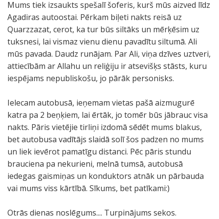
Mums tiek izsaukts spešalī šoferis, kurš mūs aizved līdz
Agadiras autoostai. Pērkam biļeti nakts reisā uz
Quarzzazat, cerot, ka tur būs siltāks un mērķēsim uz
tuksnesi, lai vismaz vienu dienu pavadītu siltumā. Ali
mūs pavada. Daudz runājam. Par Ali, viņa dzīves uztveri,
attiecībām ar Allahu un reliģiju ir atsevišķs stāsts, kuru
iespējams nepubliskošu, jo pārāk personisks.
Ielecam autobusā, ieņemam vietas pašā aizmugurē
katra pa 2 beņķiem, lai ērtāk, jo tomēr būs jābrauc visa
nakts. Pāris vietējie tirliņi izdomā sēdēt mums blakus,
bet autobusa vadītājs slaidā solī šos padzen no mums
un liek ievērot pamatīgu distanci. Pēc pāris stundu
brauciena pa nekurieni, melnā tumsā, autobusā
iedegas gaismiņas un konduktors atnāk un pārbauda
vai mums viss kārtībā. Sīkums, bet patīkami:)
Otrās dienas noslēgums.... Turpinājums sekos.