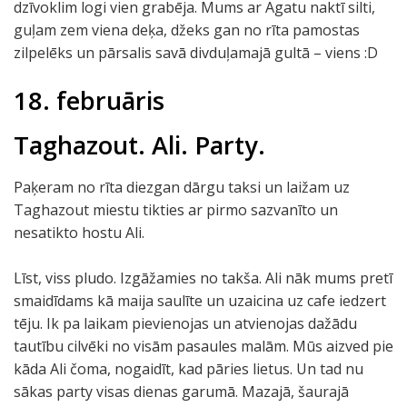
dzīvoklim logi vien grabēja. Mums ar Agatu naktī silti,
guļam zem viena deķa, džeks gan no rīta pamostas
zilpelēks un pārsalis savā divduļamajā gultā – viens :D
18. februāris
Taghazout. Ali. Party.
Paķeram no rīta diezgan dārgu taksi un laižam uz
Taghazout miestu tikties ar pirmo sazvanīto un
nesatikto hostu Ali.
Līst, viss pludo. Izgāžamies no takša. Ali nāk mums pretī
smaidīdams kā maija saulīte un uzaicina uz cafe iedzert
tēju. Ik pa laikam pievienojas un atvienojas dažādu
tautību cilvēki no visām pasaules malām. Mūs aizved pie
kāda Ali čoma, nogaidīt, kad pāries lietus. Un tad nu
sākas party visas dienas garumā. Mazajā, šaurajā