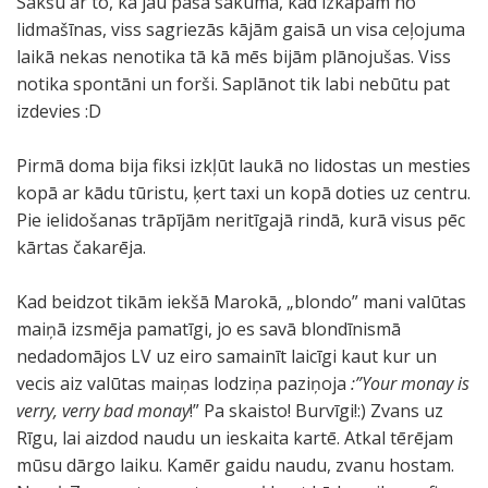
Sākšu ar to, ka jau pašā sākumā, kad izkāpām no
lidmašīnas, viss sagriezās kājām gaisā un visa ceļojuma
laikā nekas nenotika tā kā mēs bijām plānojušas. Viss
notika spontāni un forši. Saplānot tik labi nebūtu pat
izdevies :D
Pirmā doma bija fiksi izkļūt laukā no lidostas un mesties
kopā ar kādu tūristu, ķert taxi un kopā doties uz centru.
Pie ielidošanas trāpījām neritīgajā rindā, kurā visus pēc
kārtas čakarēja.
Kad beidzot tikām iekšā Marokā, „blondo” mani valūtas
maiņā izsmēja pamatīgi, jo es savā blondīnismā
nedadomājos LV uz eiro samainīt laicīgi kaut kur un
vecis aiz valūtas maiņas lodziņa paziņoja
:”Your monay is
verry, verry bad monay
!” Pa skaisto! Burvīgi!:) Zvans uz
Rīgu, lai aizdod naudu un ieskaita kartē. Atkal tērējam
mūsu dārgo laiku. Kamēr gaidu naudu, zvanu hostam.