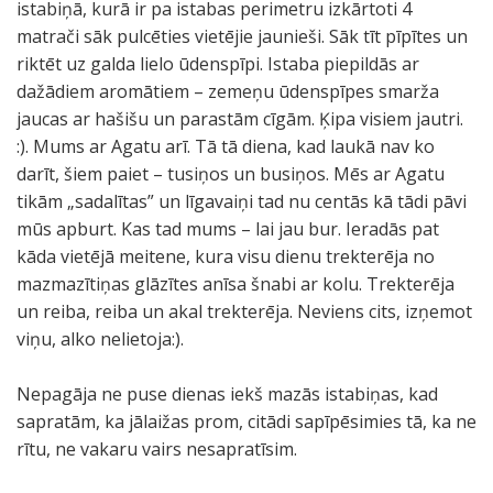
istabiņā, kurā ir pa istabas perimetru izkārtoti 4
matrači sāk pulcēties vietējie jaunieši. Sāk tīt pīpītes un
riktēt uz galda lielo ūdenspīpi. Istaba piepildās ar
dažādiem aromātiem – zemeņu ūdenspīpes smarža
jaucas ar hašišu un parastām cīgām. Ķipa visiem jautri.
:). Mums ar Agatu arī. Tā tā diena, kad laukā nav ko
darīt, šiem paiet – tusiņos un busiņos. Mēs ar Agatu
tikām „sadalītas” un līgavaiņi tad nu centās kā tādi pāvi
mūs apburt. Kas tad mums – lai jau bur. Ieradās pat
kāda vietējā meitene, kura visu dienu trekterēja no
mazmazītiņas glāzītes anīsa šnabi ar kolu. Trekterēja
un reiba, reiba un akal trekterēja. Neviens cits, izņemot
viņu, alko nelietoja:).
Nepagāja ne puse dienas iekš mazās istabiņas, kad
sapratām, ka jālaižas prom, citādi sapīpēsimies tā, ka ne
rītu, ne vakaru vairs nesapratīsim.