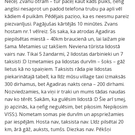
Neceļ. Zvanu otram – tur paceļ kaut kāds puiks, ņefig
anglisi nesaprot un padod telefona trubu pa apli vēl
kādiem 4 puikām. Pēdējais paziņo, ka es neesmu pareiz
piezvanījusi. Pagājušas kārtējās 10 minūtes. Zvans
hostam nr.1 vēlreiz. Šis saka, ka atrodas Agadiras
piepilsētas miestā – 40km braucienā un, lai laižam pie
šama. Metamies uz takšiem. Neviena tūrista lidostā
vairs nav. Tikai 5 žandarmi, 2 lidostas darbinieki un 7
taksisti :D Izmetamies pa lidostas durvīm – šoks – gāž
lietus kā no spaiņiem. Taksists rāda pie lidostas
piekarinātajā tabelī, ka līdz mūsu village taxi izmaksās
300 dirhamus, bet Agadiras nakts cena – 200 dirhami.
Nozviedzamies, ka viņi ir traki un mums tādas naudas
nav ko tērēt. Sakām, ka gulēsim lidostā :D Šie arī smej,
jo apzinās, ka ņefig negulēsim, bet piķosim. Nepiķosim
VISS:). Nometam somas pie durvīm un apspriežamies
par iespējām. Hosta nav, taksista nav. Līdz pilsētai 20
km, ārā gāž, auksts, tumšs. Diezkas nav. Pēkšņi