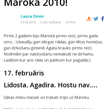
Maroka 2010!
Laura Omm
01.03.2010
3 min lasīšanai
34 foto
Pirms 2 gadiem biju Marokā pirmo reizi, pirms gada
otro.... Izbaudīju gan dārgas riādas, gan lētus hosteļus,
gan dzīvošanu ģimenē. Agata brauks pirmo reizi.
Nolēmām par nakšņošanu nemaksāt ne dirhamu.
Laidīsim kur acis rāda un paliksim kur pagadās:)
17. februāris
Lidosta. Agadira. Hostu nav....
Sākas mūsu mazais un trakais trips uz Maroku.