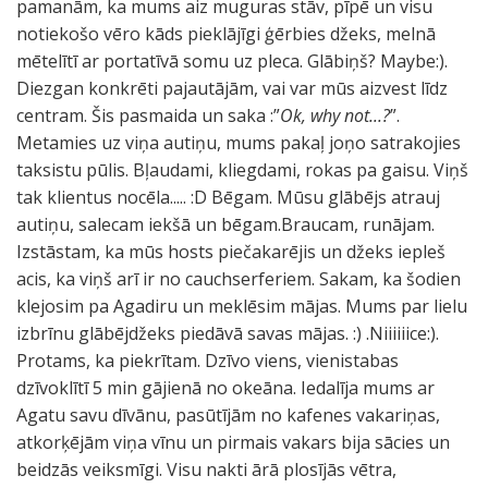
pamanām, ka mums aiz muguras stāv, pīpē un visu
notiekošo vēro kāds pieklājīgi ģērbies džeks, melnā
mētelītī ar portatīvā somu uz pleca. Glābiņš? Maybe:).
Diezgan konkrēti pajautājām, vai var mūs aizvest līdz
centram. Šis pasmaida un saka :”
Ok, why not...?
”.
Metamies uz viņa autiņu, mums pakaļ joņo satrakojies
taksistu pūlis. Bļaudami, kliegdami, rokas pa gaisu. Viņš
tak klientus nocēla..... :D Bēgam. Mūsu glābējs atrauj
autiņu, salecam iekšā un bēgam.Braucam, runājam.
Izstāstam, ka mūs hosts piečakarējis un džeks iepleš
acis, ka viņš arī ir no cauchserferiem. Sakam, ka šodien
klejosim pa Agadiru un meklēsim mājas. Mums par lielu
izbrīnu glābējdžeks piedāvā savas mājas. :) .Niiiiiice:).
Protams, ka piekrītam. Dzīvo viens, vienistabas
dzīvoklītī 5 min gājienā no okeāna. Iedalīja mums ar
Agatu savu dīvānu, pasūtījām no kafenes vakariņas,
atkorķējām viņa vīnu un pirmais vakars bija sācies un
beidzās veiksmīgi. Visu nakti ārā plosījās vētra,