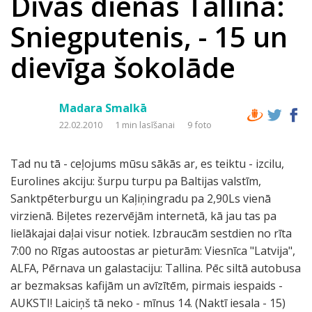
Divas dienas Tallinā:
Sniegputenis, - 15 un
dievīga šokolāde
Madara Smalkā
22.02.2010
1 min lasīšanai
9 foto
Tad nu tā - ceļojums mūsu sākās ar, es teiktu - izcilu,
Eurolines akciju: šurpu turpu pa Baltijas valstīm,
Sanktpēterburgu un Kaļiņingradu pa 2,90Ls vienā
virzienā. Biļetes rezervējām internetā, kā jau tas pa
lielākajai daļai visur notiek. Izbraucām sestdien no rīta
7:00 no Rīgas autoostas ar pieturām: Viesnīca "Latvija",
ALFA, Pērnava un galastaciju: Tallina. Pēc siltā autobusa
ar bezmaksas kafijām un avīzītēm, pirmais iespaids -
AUKSTI! Laiciņš tā neko - mīnus 14. (Naktī iesala - 15)