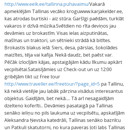
http://www.eelk.ee/tallinna.puhavaimu/
Vakarā
apmeklējām Tallinas vecāko kroguwww.karjakelder.ee,
kas atrodas burtiski - aiz stūra. Garšīgi paēdām, turklāt
vakaros ir dzīvā mūzika.Svētdien no rīta deviņos jau
devāmies uz brokastīm. Visas ielas aizputinātas,
mašīnas un traktori, un sētnieki strādā kā bitītes.
Brokastis blakus ielā: Siers, desa, pārslas, šokolādes
maizītes, tēja vai kafija. Nekā daudz, bet paēst var.
Pēčāk izlocījām kājas, apstaigājām kādu līkumu apkārt
vecpilsētai.Sataisījāmies uz Check-out un uz 12:00
gribējām tikt uz Free tour
http://www.traveller.ee/freetour/?page_id=5
pa Tallinu,
kā nekā vietējie jau labāk pārzina visādus interesantus
objektus. Gaidījām, bet nekā..... Tā arī nesagaidījām
dzelteno koferīti... Devāmies pasataigā pa Tallinas
senāko ieliņu no pils laukuma uz vecpilsētu, apskatījām
Aleksandra Ņevska katedrāli, Tallinas senāko baznīcu
un Patkuli skatutorni, no kura paveras ļoti labs Tallinas