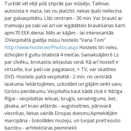
Turklāt vēl vējš pūš stiprāk par mūsējo. Tallinas
autoosta ir maza, tas nu jāatzīst. nekas īpaši neliecina
par galvaspilsētu. Līdz centram - 30 min. Var braukt ar
tramvaju pa zaķi vai arī var iegādāties braukšanas karti
apm.70 EEK dienai. Mēs ar kājām - lai interesantāk.
:DVecpilsētā gaidīja mūsu hostelis "Vana Tom"
http://www.hostel.ee/Photos.aspx
Hostelis tīri neko,
dzīvojām 6 gultu istabiņā 4 meičas. Samaksājām 6 Ls
par cilvēku, brokastis iekļautas cenā. Kā arī hostelī ir
virtuvīte, kur paši var pagatavot, + TV, var skatīties
DVD. Hostelis pašā vecpilsētā - 2 min. no centrālā
laukuma. Iekārtojāmes, uzkodām un gājām veikt savu
tūristu pienākumu. Vecpilsēta kaut kādā ziņā ir līdzīga
Rīgai - vecpilsētas ieliņas, bruģis, senatnīgums, bet,
jāsaka, arī krasi atšķirās - augstceltnes, pārsvarā
viesnīcas, liekas vairāk Eiropas dvesmu.Apmeklējām
marcipāna - šokolādes muzeju, un turpat pretī esošo
baznīcu - arhitektūras pieminekli