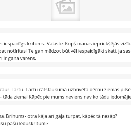
ns iespaidīgs kritums- Valaste. Kopš manas iepriekšējās vizīt
 pat notīrītas! Te gan mēdzot būt vēl iespaidīgāki skati, ja sa
arī ir gana varens.
caur Tartu. Tartu rātslaukumā uzbūvēta bērnu ziemas pilsē
- tāda ziema! Kāpēc pie mums neviens nav ko tādu iedomājies
na. Brīnums- otra kāja arī gāja turpat, kāpēc tā nesāp?
ūsu pašu leduskritumi?