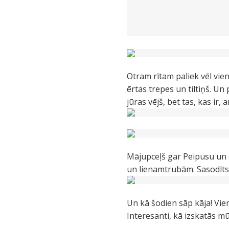
Otram rītam paliek vēl vie
ērtas trepes un tiltiņš. Un
jūras vējš, bet tas, kas ir, 
Mājupceļš gar Peipusu un 
un lienamtrubām. Sasodīts
Un kā šodien sāp kāja! Vie
Interesanti, kā izskatās m