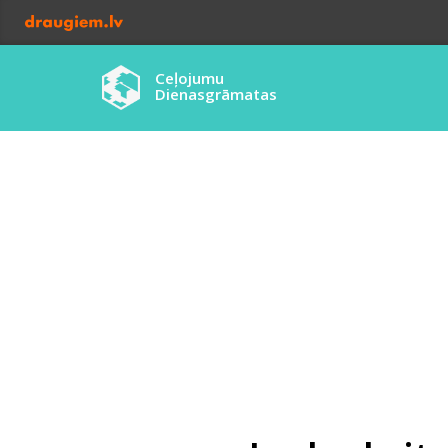
Ceļojumu
Dienasgrāmatas