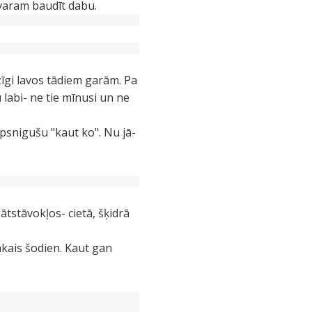
 varam baudīt dabu.
zīgi lavos tādiem garām. Pa
labi- ne tie mīnusi un ne
psnigušu "kaut ko". Nu jā-
ātstāvokļos- cietā, šķidrā
ākais šodien. Kaut gan