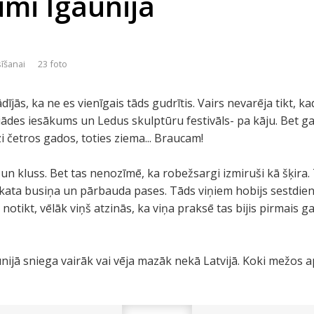
umi Igaunijā
sīšanai
23 foto
dījās, ka ne es vienīgais tāds gudrītis. Vairs nevarēja tikt, k
ādes iesākums un Ledus skulptūru festivāls- pa kāju. Bet gal
i četros gados, toties ziema... Braucam!
n kluss. Bet tas nenozīmē, ka robežsargi izmiruši kā šķira.
kata busiņa un pārbauda pases. Tāds viņiem hobijs sestdiena
ar notikt, vēlāk viņš atzinās, ka viņa praksē tas bijis pirmais
aunijā sniega vairāk vai vēja mazāk nekā Latvijā. Koki mežos 