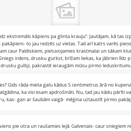
ekstremāls kāpiens pa glinta krauju". Jautājam, kā tas izp
s pakāpieni- to jau redzēs uz vietas. Tad arī katrs varēs pie
ucam caur Paldiskiem, pietuvojamies krastmalai un sākam klu
Sniegs irdens, drusku gurkst, brīžam liekas, ka jābrien līdz
s, drusku gulbji, pakrastē ieraugām mūsu pirmo leduskritumu
epes? Gids rāda mieta galu kādus 5 centimetrus ārā no kupenas
atgādina, ka visi esam apdrošināti. Nu, tad jau kādu pārīti v
īru, kas- gan ar šaubām vaigā- mēģina uztaustīt pirmo pakā
 viens pie otra un raušamies lejā. Galvenais- caur sniegie