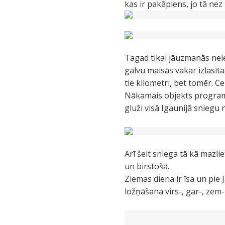
kas ir pakāpiens, jo tā ne
Tagad tikai jāuzmanās neie
galvu maisās vakar izlasīt
tie kilometri, bet tomēr. Ce
Nākamais objekts programm
gluži visā Igaunijā sniegu
Arī šeit sniega tā kā mazli
un birstošā.
Ziemas diena ir īsa un pie 
ložņāšana virs-, gar-, zem