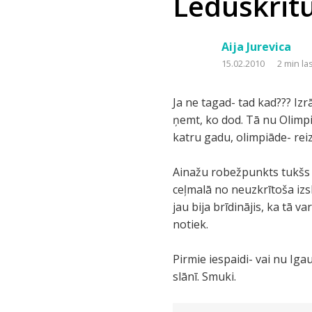
Leduskrit
Aija Jurevica
15.02.2010
2 min la
Ja ne tagad- tad kad??? Izrā
ņemt, ko dod. Tā nu Olimpi
katru gadu, olimpiāde- reiz
Ainažu robežpunkts tukšs u
ceļmalā no neuzkrītoša izs
jau bija brīdinājis, ka tā v
notiek.
Pirmie iespaidi- vai nu Ig
slānī. Smuki.