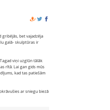
ad gribējās, bet vajadzēja
u galā- skulptūras ir
 Tagad viņi uzglūn tālāk
s rītā. Lai gan gids mūs
 gadījums, kad tas patiešām
apkrāvušies ar sniegu biezā