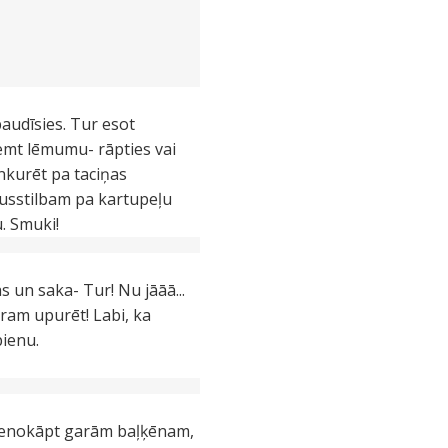
audīsies. Tur esot
ņemt lēmumu- rāpties vai
nkurēt pa taciņas
 pusstilbam pa kartupeļu
. Smuki!
 un saka- Tur! Nu jāāā...
aram upurēt! Labi, ka
pienu.
m nenokāpt garām baļķēnam,