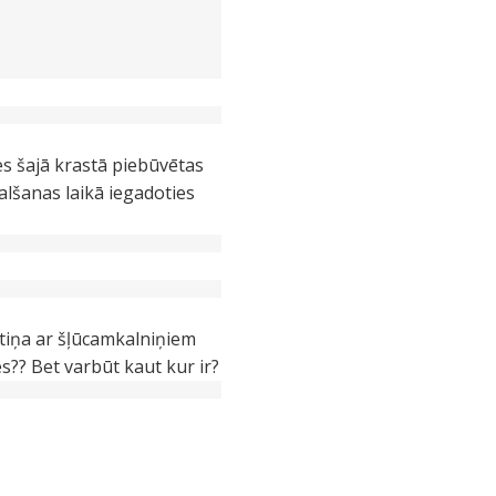
es šajā krastā piebūvētas
salšanas laikā iegadoties
tiņa ar šļūcamkalniņiem
?? Bet varbūt kaut kur ir?