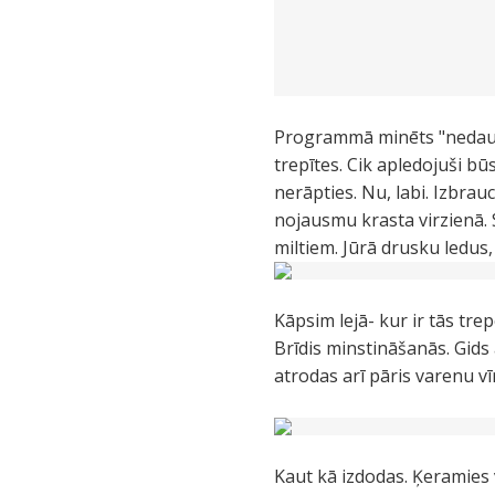
Programmā minēts "nedaudz 
trepītes. Cik apledojuši bū
nerāpties. Nu, labi. Izbra
nojausmu krasta virzienā. 
miltiem. Jūrā drusku ledu
Kāpsim lejā- kur ir tās tr
Brīdis minstināšanās. Gids 
atrodas arī pāris varenu v
Kaut kā izdodas. Ķeramies