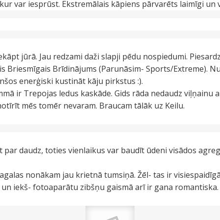
z kur var iesprūst. Ekstremālais kāpiens pārvarēts laimīgi un
kāpt jūrā. Jau redzami daži slapji pēdu nospiedumi. Piesard
ais Briesmīgais Brīdinājums (Parunāsim- Sports/Extreme). Nu 
nšos enerģiski kustināt kāju pirkstus :).
ā ir Trepojas ledus kaskāde. Gids rāda nedaudz viļņainu a
 notīrīt mēs tomēr nevaram. Braucam tālāk uz Keilu.
et par daudz, toties vienlaikus var baudīt ūdeni visādos agreg
Jagalas nonākam jau krietnā tumsiņā. Žēl- tas ir visiespaidīg
- un iekš- fotoaparātu zibšņu gaismā arī ir gana romantiska.