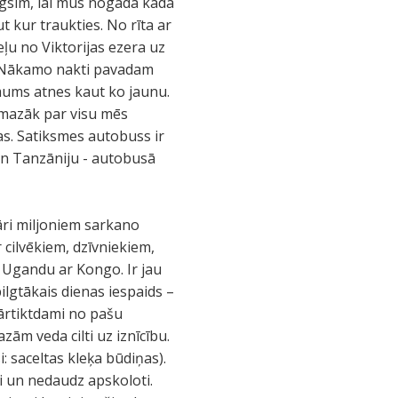
lūgsim, lai mūs nogādā kādā
t kur traukties. No rīta ar
eļu no Viktorijas ezera uz
ji. Nākamo nakti pavadam
 mums atnes kaut ko jaunu.
smazāk par visu mēs
tas. Satiksmes autobuss ir
 un Tanzāniju - autobusā
pāri miljoniem sarkano
r cilvēkiem, dzīvniekiem,
 Ugandu ar Kongo. Ir jau
ilgtākais dienas iespaids –
pārtiktdami no pašu
zām veda cilti uz iznīcību.
i: saceltas kleķa būdiņas).
i un nedaudz apskoloti.