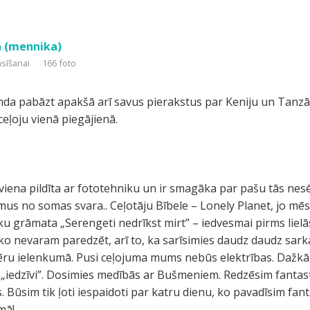
a (mennika)
asīšanai
166 foto
da pabāzt apakšā arī savus pierakstus par Keniju un Tanzān
pceļoju vienā piegājienā.
ena pildīta ar fototehniku un ir smagāka par pašu tās nesē
us no somas svara.. Ceļotāju Bībele – Lonely Planet, jo mēs
ku grāmata „Serengeti nedrīkst mirt” – iedvesmai pirms lielā
ko nevaram paredzēt, arī to, ka sarīsimies daudz daudz sar
vēru ielenkumā. Pusi ceļojuma mums nebūs elektrības. Dažkā
 „iedzīvi”. Dosimies medībās ar Bušmeniem. Redzēsim fantas
s. Būsim tik ļoti iespaidoti par katru dienu, ko pavadīsim fan
mā!