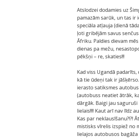
Atslodzei dodamies uz Šimp
pamazām sarūk, un tas ir ie
speciāla atļauja (dienā tād
ļoti gribējām savus senčus 
Āfriku. Paldies dievam mēs
dienas pa mežu, nesastopo
pēkšņi – re, skaties!!!
Kad viss Ugandā padarīts,
kā tie ūdeņi tak ir jāšķērs
ierasto satiksmes autobus
(autobuss neatiet ātrāk, ka
dārgāk. Baigi jau saguruši
lielais!!!! Kaut arī nav līd
Kas par neklausīšanu?!?! Āt
mistisks vīrelis izspiež no
lielajos autobusos bagāža 