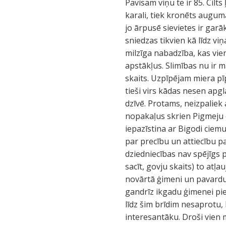
Pavisam viņu te ir 85. Cilts
karali, tiek kronēts augumā 
jo ārpusē sievietes ir garā
sniedzas tikvien kā līdz vi
milzīga nabadzība, kas vien
apstākļus. Slimības nu ir m
skaits. Uzpīpējam miera pīp
tieši virs kādas nesen apgl
dzīvē. Protams, neizpaliek
nopakaļus skrien Pigmeju 
iepazīstina ar Bigodi ciem
par precību un attiecību 
dziedniecības nav spējīgs p
sacīt, govju skaits) to atļ
novārtā ģimeni un pavardu,
gandrīz ikgadu ģimenei pie
līdz šim brīdim nesaprotu,
interesantāku. Droši vien m