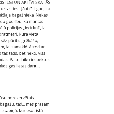
ERIS ILGI UN AKTĪVI SKATĀS
uzrasties…Jāatzīst gan, ka
tukšajā bagāžniekā. Nekas
iedu gudrību, ka mantas
ā policijas „iecirknī”, lai
rātmetri, kurā vieta
sēž pārītis grēkāžu,
m, lai sameklē. Atrod ar
 tas tāds, bet neko, viss
ndas, Pa to laiku inspektos
īdzīgas lietas darīt….
mūsu norezervētais
r bagāžu, tad… mēs prasām,
istabiņā, kur esot īstā