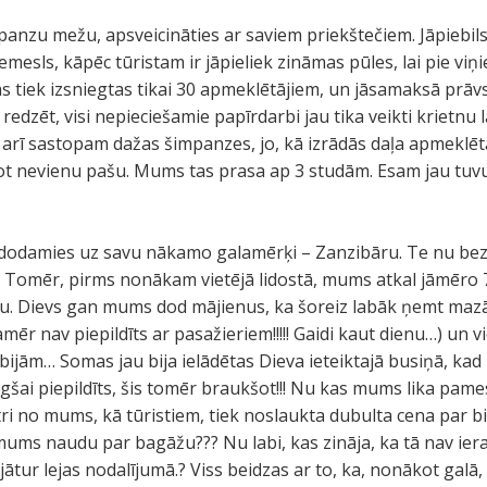
anzu mežu, apsveicināties ar saviem priekštečiem. Jāpiebil
mesls, kāpēc tūristam ir jāpieliek zināmas pūles, lai pie viņ
as tiek izsniegtas tikai 30 apmeklētājiem, un jāsamaksā prāvs
redzēt, visi nepieciešamie papīrdarbi jau tika veikti krietnu
 arī sastopam dažas šimpanzes, jo, kā izrādās daļa apmeklētā
t nevienu pašu. Mums tas prasa ap 3 studām. Esam jau tuvu 
 dodamies uz savu nākamo galamērķi – Zanzibāru. Te nu bez 
o. Tomēr, pirms nonākam vietējā lidostā, mums atkal jāmēro 7 
u. Dievs gan mums dod mājienus, ka šoreiz labāk ņemt maz
mēr nav piepildīts ar pasažieriem!!!!! Gaidi kaut dienu…) un v
 bijām… Somas jau bija ielādētas Dieva ieteiktajā busiņā, kad
z augšai piepildīts, šis tomēr braukšot!!! Nu kas mums lika pame
ri no mums, kā tūristiem, tiek noslaukta dubulta cena par biļ
 mums naudu par bagāžu??? Nu labi, kas zināja, ka tā nav iera
jātur lejas nodalījumā.? Viss beidzas ar to, ka, nonākot gal