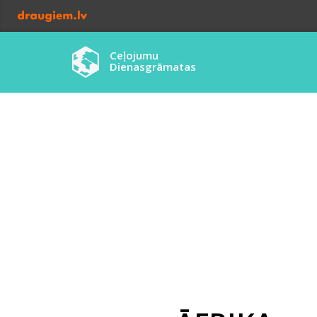
Ceļojumu
Dienasgrāmatas