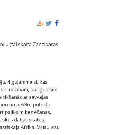
iju (tai skaitā Zanzibāras
ju. 4 guļammaisi, kas
 vēl nezinām, kur gulēsim
s tikšanās ar savvaļas
kanu un pelēku putekļu,
rt paliksim bez ēšanas.
tiskus dabas skatus.
tastiskajā Āfrikā. Mūsu visu