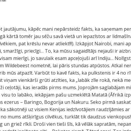
ot jautājumu, kāpēc mani nepārsteidz fakts, ka saņemam pe
īgā kārtā tomēr jau sēžu savā vietā un iepazīstos ar lidmašīn
lvēkiem, pat krēslu nevar atliekt!!!). Izkāpjot Nairobi, mani a
ti, smaržīgi, priecīgi… To, ka mūsu sagaidītājs nejauši ir aizb
isam mierīgi, jo savulaik esam apceļojuši arī Indiju… Nolīg
 Wildebeest nometnē, lai pāris stundas atpūstos. Atkal nera
b mūs atpazīt. Varbūt to kavē fakts, ka pulkstenis ir 4 no r
 viņam vienkārši grūti atzīties, ka „labāk zīle rokā, nekā me
i ceļotāji, kas ieradās pirms mums. Joprojām saglabājam mi
visu to labāko, iekāpjam pašu uzmeklētā Matatā (Āfrikā izplat
s ezerus – Baringo, Bogorija un Nakuru. Seko pirmā saskatī
 ka sākotnēji uz visiem Kenijas iedzīvotājiem raudzījāmies ar l
 no mums atšķirīgus cilvēkus, turklāt tik daudzus vienkopus!! 
g un griež rīkli. Droši vien tieši šīs, kā vēlāk sapratām, ne