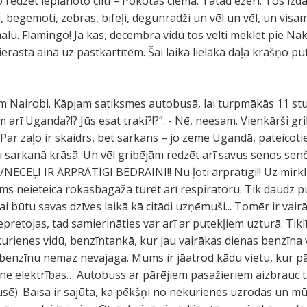
redzēt ieplānoto cilti – Pokotas ciemā. Tātad ezeri. Tos izd
i, begemoti, zebras, bifeļi, degunradži un vēl un vēl, un visam
lu. Flamingo! Ja kas, decembra vidū tos velti meklēt pie Nak
 ierastā ainā uz pastkartītēm. Šai laikā lielākā daļa krāšņo p
m Nairobi. Kāpjam satiksmes autobusā, lai turpmākās 11 stund
m arī Uganda?!? Jūs esat traki?!?”. - Nē, neesam. Vienkārši gr
ar zaļo ir skaidrs, bet sarkans – jo zeme Ugandā, pateicoties
oši sarkanā krāsā. Un vēl gribējām redzēt arī savus senos se
NECEĻI IR ĀRPRĀTĪGI BEDRAINI!! Nu ļoti ārprātīgi!! Uz mirk
s neieteica rokasbagāžā turēt arī respiratoru. Tik daudz put
ai būtu savas dzīves laikā kā citādi uzņēmuši... Tomēr ir vairā
 nepretojas, tad samierināties var arī ar putekļiem uzturā. Tik
kurienes vidū, benzīntankā, kur jau vairākas dienas benzīna 
benzīnu nemaz nevajaga. Mums ir jāatrod kādu vietu, kur pā
 ne elektrības… Autobuss ar pārējiem pasažieriem aizbrauc t
usē). Baisa ir sajūta, ka pēkšņi no nekurienes uzrodas un mū