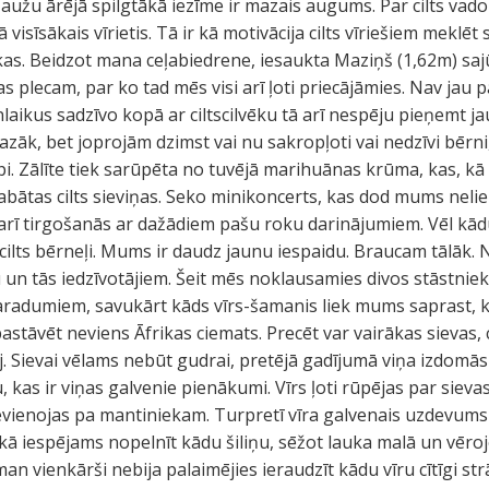
 ļaužu ārējā spilgtākā iezīme ir mazais augums. Par cilts vadon
visīsākais vīrietis. Tā ir kā motivācija cilts vīriešiem meklēt 
kas. Beidzot mana ceļabiedrene, iesaukta Maziņš (1,62m) sajūt
ņas plecam, par ko tad mēs visi arī ļoti priecājāmies. Nav jau 
laikus sadzīvo kopā ar ciltscilvēku tā arī nespēju pieņemt ja
azāk, bet joprojām dzimst vai nu sakropļoti vai nedzīvi bērni
i. Zālīte tiek sarūpēta no tuvējā marihuānas krūma, kas, kā v
abātas cilts sieviņas. Seko minikoncerts, kas dod mums neliel
 arī tirgošanās ar dažādiem pašu roku darinājumiem. Vēl kā
cilts bērneļi. Mums ir daudz jaunu iespaidu. Braucam tālāk
u un tās iedzīvotājiem. Šeit mēs noklausamies divos stāstniek
paradumiem, savukārt kāds vīrs-šamanis liek mums saprast, 
astāvēt neviens Āfrikas ciemats. Precēt var vairākas sievas, 
auj. Sievai vēlams nebūt gudrai, pretējā gadījumā viņa izdomās
 kas ir viņas galvenie pienākumi. Vīrs ļoti rūpējas par siev
vienojas pa mantiniekam. Turpretī vīra galvenais uzdevums i
 kā iespējams nopelnīt kādu šiliņu, sēžot lauka malā un vēro
an vienkārši nebija palaimējies ieraudzīt kādu vīru cītīgi str