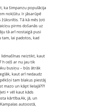
st, ka šimpanzu populācija
iem nokļūtu. Ir jāsarūpē
 žūksnītis. Tā kā mēs ļoti
 laiciņu pirms došanās uz
ju tā arī nostaigā pusi
tam, lai padotos, kad
lidmašīnas neiztikt, kaut
h ceļš ar nu jau tik
āku busiņu – būs ātrāk
ieglāk, kaut arī nedaudz
 pēkšņi tam blakus piestāj
st mazo un kāpt lielajā?!?!
eti + vēl kaut kāds
sta kārtība.Ak, jā, un
ā, Kampalas autoostā,