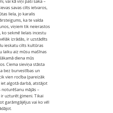
i, vai kā viņi paši saka –
sievas savas cilts ietvaros,
as liela, jo karalis
pārsteigums, ka te valda
unos, viņiem tik neierastos
, ko sekmē lielais incestu
ēlāk izrādās, ir uzstādīts
u ieskatu cilts kultūras
du laiku aiz mūsu mašīnas
. Nākamā diena mūs
os. Ciema sieviņa stāsta
ka bez burvestības un
cik vien rocība (pareizāk
 iet algotā darbā, atstājot
as noturēšanu mājās –
r uzturēt ģimeni. Tikai
jot garāmgājējus vai ko vēl
ādājot.