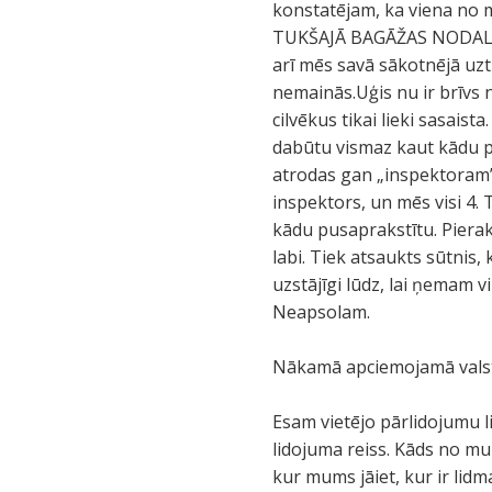
konstatējam, ka viena no 
TUKŠAJĀ BAGĀŽAS NODALĪJUM
arī mēs savā sākotnējā uzt
nemainās.Uģis nu ir brīvs
cilvēkus tikai lieki sasaist
dabūtu vismaz kaut kādu pa
atrodas gan „inspektoram”,
inspektors, un mēs visi 4. 
kādu pusaprakstītu. Pieraks
labi. Tiek atsaukts sūtnis
uzstājīgi lūdz, lai ņemam v
Neapsolam.
Nākamā apciemojamā valst
Esam vietējo pārlidojumu 
lidojuma reiss. Kāds no m
kur mums jāiet, kur ir lidm