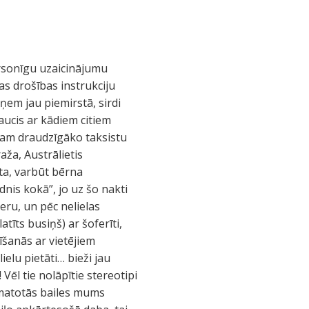
rsonīgu uzaicinājumu
as drošības instrukciju
pņem jau piemirstā, sirdi
raucis ar kādiem citiem
stam draudzīgāko taksistu
ža, Austrālietis
īta, varbūt bērna
dnis kokā”, jo uz šo nakti
eru, un pēc nelielas
īts busiņš) ar šoferīti,
šanās ar vietējiem
ielu pietāti… bieži jau
Vēl tie nolāpītie stereotipi
pamatotās bailes mums