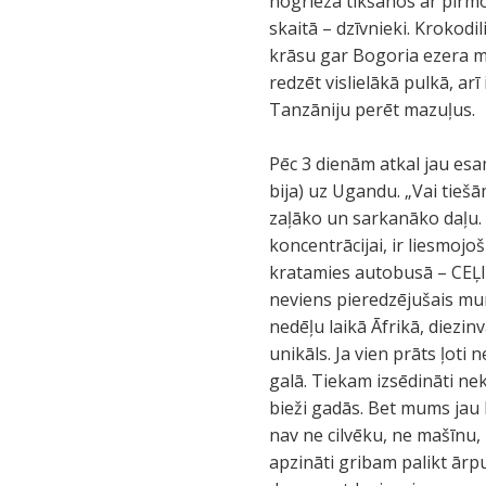
nogrieza tikšanos ar pirmo 
skaitā – dzīvnieki. Krokodil
krāsu gar Bogoria ezera ma
redzēt vislielākā pulkā, arī
Tanzāniju perēt mazuļus.
Pēc 3 dienām atkal jau esa
bija) uz Ugandu. „Vai tiešā
zaļāko un sarkanāko daļu. P
koncentrācijai, ir liesmoj
kratamies autobusā – CEĻI/
neviens pieredzējušais mum
nedēļu laikā Āfrikā, diezinv
unikāls. Ja vien prāts ļoti
galā. Tiekam izsēdināti ne
bieži gadās. Bet mums jau 
nav ne cilvēku, ne mašīnu,
apzināti gribam palikt ārp