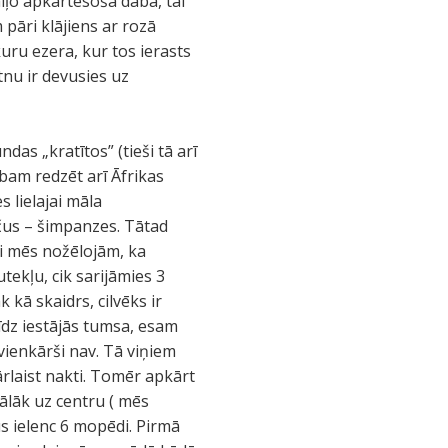
aiļo apkārtesošā daba, tai
 pāri klājiens ar rozā
uru ezera, kur tos ierasts
utnu ir devusies uz
as „kratītos” (tieši tā arī
ibam redzēt arī Āfrikas
 lielajai māla
nčus – šimpanzes. Tātad
li mēs nožēlojām, ka
ekļu, cik sarijāmies 3
k kā skaidrs, cilvēks ir
līdz iestājās tumsa, esam
vienkārši nav. Tā viņiem
rlaist nakti. Tomēr apkārt
ālāk uz centru ( mēs
s ielenc 6 mopēdi. Pirmā