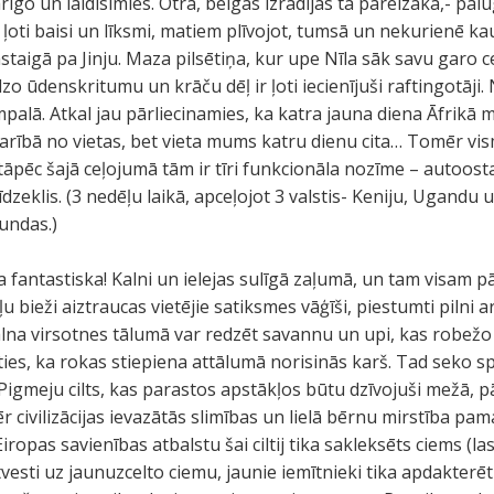
īgo un laidīsimies. Otrā, beigās izrādījās tā pareizākā,- pa
 ļoti baisi un līksmi, matiem plīvojot, tumsā un nekurienē kau
taigā pa Jinju. Maza pilsētiņa, kur upe Nīla sāk savu garo c
dzo ūdenskritumu un krāču dēļ ir ļoti iecienījuši raftingotā
alā. Atkal jau pārliecinamies, ka katra jauna diena Āfrikā
karībā no vietas, bet vieta mums katru dienu cita… Tomēr vi
 tāpēc šajā ceļojumā tām ir tīri funkcionāla nozīme – autoos
dzeklis. (3 nedēļu laikā, apceļojot 3 valstis- Keniju, Ugandu
undas.)
a fantastiska! Kalni un ielejas sulīgā zaļumā, un tam visam 
ļu bieži aiztraucas vietējie satiksmes vāģīši, piestumti pilni a
na virsotnes tālumā var redzēt savannu un upi, kas robežo
ties, ka rokas stiepiena attālumā norisinās karš. Tad seko sp
Pigmeju cilts, kas parastos apstākļos būtu dzīvojuši mežā, 
 civilizācijas ievazātās slimības un lielā bērnu mirstība pama
ropas savienības atbalstu šai ciltij tika sakleksēts ciems (las
esti uz jaunuzcelto ciemu, jaunie iemītnieki tika apdakterēt