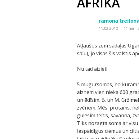
ĀFRIKA
ramona treilon
11.02.2010
11 min l
Atļaušos zem sadaļas Ugan
salu), jo visas šīs valstis a
Nu tad aiziet!
5 mugursomas, no kurām vi
aizņem vien nieka 600 gram
un ēdīsim. B. un M. Gržime
zvēriem. Mēs, protams, ne
gulēsim teltīs, savannā, z
Tiks nozagta soma ar visu
Iespaidīgus ciemus un cilti
laiku iespaidīgākajā ceļoju