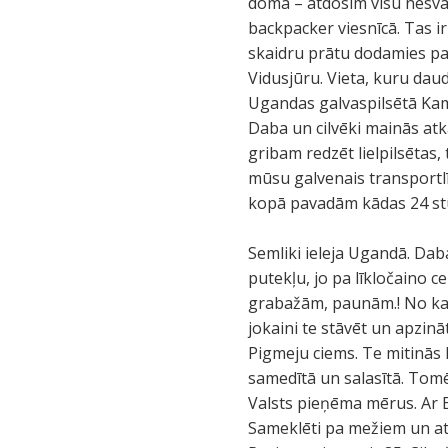
doma – atdosim visu nesvar
backpacker viesnīcā. Tas ir
skaidru prātu dodamies pas
Vidusjūru. Vieta, kuru dau
Ugandas galvaspilsētā Kamp
Daba un cilvēki mainās at
gribam redzēt lielpilsētas,
mūsu galvenais transportlī
kopā pavadām kādas 24 st
Semliki ieleja Ugandā. Dab
putekļu, jo pa līkločaino ce
grabažām, paunām.! No kal
jokaini te stāvēt un apzinā
Pigmeju ciems. Te mitinās 
samedītā un salasītā. Tomēr
Valsts pieņēma mērus. Ar Ei
Sameklēti pa mežiem un atv