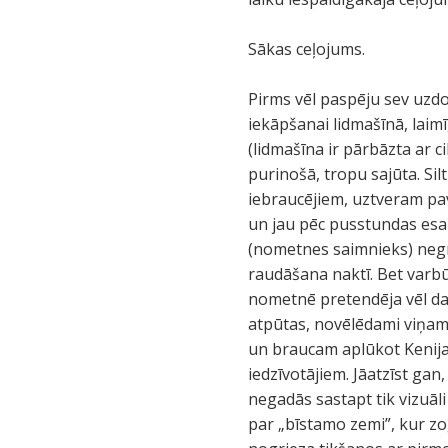
Sākas ceļojums.
Pirms vēl paspēju sev uzd
iekāpšanai lidmašīnā, laim
(lidmašīna ir pārbāzta ar ci
purinošā, tropu sajūta. Sil
iebraucējiem, uztveram pav
un jau pēc pusstundas esam
(nometnes saimnieks) negri
raudāšana naktī. Bet varbūt
nometnē pretendēja vēl daž
atpūtas, novēlēdami viņam 
un braucam aplūkot Kenija
iedzīvotājiem. Jāatzīst gan,
negadās sastapt tik vizuāli
par „bīstamo zemi”, kur zo