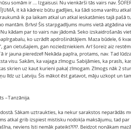
mūsu somām ir …. Izgaisusi. Nu vienkārši tās vairs nav. ŠOF
Ā, it kā kādreiz būtu gadījies, ka šādi soma varētu atkal 
raukumā ik pa laikam atkal un atkal ieskatāmies tajā pašā 
 no mantām. Brīvs! Šis starpgadījums mums vietā atgādina v
a. Nu kādam par to vairs nav jādomā. Seko izskaidrošanās vietēj
pīrgabalu, ko uzrādīt apdrošinātājiem. Maza būdele, 6 kvad
 gan cietušajiem, gan noziedzniekiem. Arī šoreiz aiz restēm 
Tā ir jauna pieredze!! Nekāda papīra, protams, nav. Tad lūdza
ta visu. Sakām, ka vajaga zīmogu. Sabijāmies, ka prasīs, kas
, kas skrien uz kaut kurieni pakaļ zīmogam. Zīmogs nāk 2 stu
iņu līdz uz Latviju. Šis mākot ēst gatavot, māju uzkopt un taml
s –Tanzānija.
lidostā. Sākam uztraukties, ka nekur sarakstos neparādās 
ums atkal grib izspiest mistisku nodokļa maksājumu, tad pa
ašīna, neviens īsti nemāk pateikt?!?!?. Beidzot nonākam mazā 