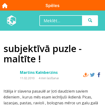
subjektīvā puzle -
maltīte !
Martins Kalnberzins
11.02.2010
4 min lasīšanai
Itālija ir slavena pasaulē ar ļoti daudziem saviem
ēdieniem , kurus mēs esam iecīnījuši ikdienā. Picas,
lazaņjas, pastas, ravioli , bolognas mērce un galu galā