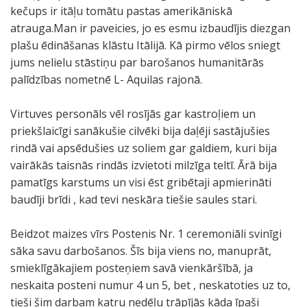
kečups ir itāļu tomātu pastas amerikāniskā
atrauga.Man ir paveicies, jo es esmu izbaudījis diezgan
plašu ēdināšanas klāstu Itālijā. Kā pirmo vēlos sniegt
jums nelielu stāstiņu par barošanos humanitārās
palīdzības nometnē L- Aquilas rajonā.
Virtuves personāls vēl rosījās gar kastroļiem un
priekšlaicīgi sanākušie cilvēki bija daļēji sastājušies
rindā vai apsēdušies uz soliem gar galdiem, kuri bija
vairākās taisnās rindās izvietoti milzīga teltī. Ārā bija
pamatīgs karstums un visi ēst gribētaji apmierināti
baudīji brīdi , kad tevi neskāra tiešie saules stari.
Beidzot maizes vīrs Postenis Nr. 1 ceremoniāli svinīgi
sāka savu darbošanos. Šīs bija viens no, manuprāt,
smieklīgākajiem posteņiem savā vienkāršībā, ja
neskaita posteni numur 4 un 5, bet , neskatoties uz to,
tieši šim darbam katru nedēļu trāpījās kāda īpaši