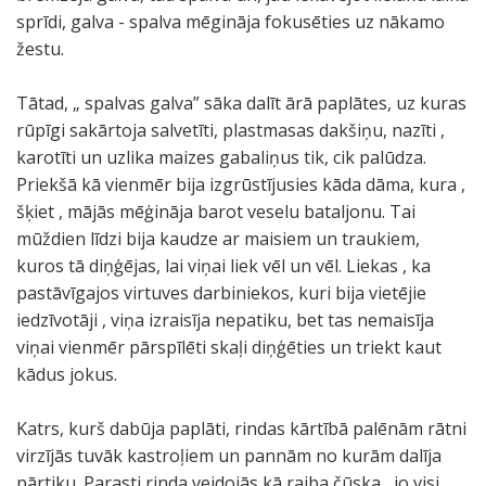
sprīdi, galva - spalva mēgināja fokusēties uz nākamo
žestu.
Tātad, „ spalvas galva” sāka dalīt ārā paplātes, uz kuras
rūpīgi sakārtoja salvetīti, plastmasas dakšiņu, nazīti ,
karotīti un uzlika maizes gabaliņus tik, cik palūdza.
Priekšā kā vienmēr bija izgrūstījusies kāda dāma, kura ,
šķiet , mājās mēģināja barot veselu bataljonu. Tai
mūždien līdzi bija kaudze ar maisiem un traukiem,
kuros tā diņģējas, lai viņai liek vēl un vēl. Liekas , ka
pastāvīgajos virtuves darbiniekos, kuri bija vietējie
iedzīvotāji , viņa izraisīja nepatiku, bet tas nemaisīja
viņai vienmēr pārspīlēti skaļi diņģēties un triekt kaut
kādus jokus.
Katrs, kurš dabūja paplāti, rindas kārtībā palēnām rātni
virzījās tuvāk kastroļiem un pannām no kurām dalīja
pārtiku. Parasti rinda veidojās kā raiba čūska , jo visi