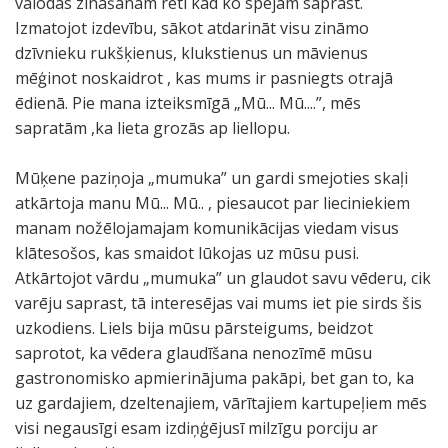
valodas zināšanām reti kad ko spējām saprast.
Izmatojot izdevību, sākot atdarināt visu zināmo
dzīvnieku rukšķienus, klukstienus un māvienus
mēģinot noskaidrot , kas mums ir pasniegts otrajā
ēdienā. Pie mana izteiksmīgā „Mū... Mū....”, mēs
sapratām ,ka lieta grozās ap liellopu.
Mūķene paziņoja „mumuka” un gardi smejoties skaļi
atkārtoja manu Mū... Mū.. , piesaucot par lieciniekiem
manam nožēlojamajam komunikācijas viedam visus
klātesošos, kas smaidot lūkojas uz mūsu pusi.
Atkārtojot vārdu „mumuka” un glaudot savu vēderu, cik
varēju saprast, tā interesējas vai mums iet pie sirds šis
uzkodiens. Liels bija mūsu pārsteigums, beidzot
saprotot, ka vēdera glaudīšana nenozīmē mūsu
gastronomisko apmierinājuma pakāpi, bet gan to, ka
uz gardajiem, dzeltenajiem, vārītajiem kartupeļiem mēs
visi negausīgi esam izdiņģējusī milzīgu porciju ar