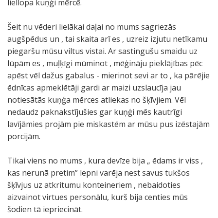
liellopa kuņģi mērcē.
Šeit nu vēderi lielākai daļai no mums sagriezās
augšpēdus un , tai skaita arī es , uzreiz izjutu netīkamu
piegaršu mūsu viltus vistai. Ar sastingušu smaidu uz
lūpām es , muļķīgi mūminot , mēģināju pieklājības pēc
apēst vēl dažus gabalus - mierinot sevi ar to , ka pārējie
ēdnīcas apmeklētāji gardi ar maizi uzslaucīja jau
notiesātās kuņģa mērces atliekas no šķīvjiem. Vēl
nedaudz paknakstījušies gar kuņģi mēs kautrīgi
lavījāmies projām pie miskastēm ar mūsu pus izēstajām
porcijām.
Tikai viens no mums , kura devīze bija „ ēdams ir viss ,
kas nerunā pretim” lepni varēja nest savus tukšos
šķīvjus uz atkritumu konteineriem , nebaidoties
aizvainot virtues personālu, kurš bija centies mūs
šodien tā iepriecināt.