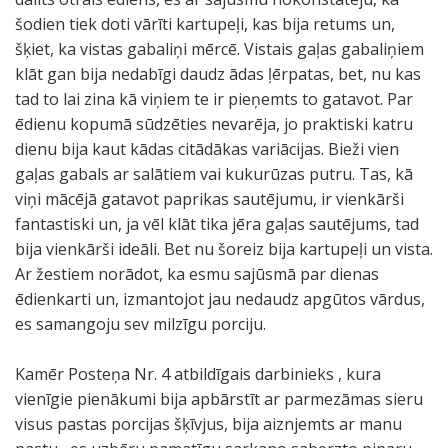
šodien tiek doti vārīti kartupeļi, kas bija retums un,
šķiet, ka vistas gabaliņi mērcē. Vistais gaļas gabaliņiem
klāt gan bija nedabīgi daudz ādas ļērpatas, bet, nu kas
tad to lai zina kā viņiem te ir pieņemts to gatavot. Par
ēdienu kopumā sūdzēties nevarēja, jo praktiski katru
dienu bija kaut kādas citādākas variācijas. Bieži vien
gaļas gabals ar salātiem vai kukurūzas putru. Tas, kā
viņi mācējā gatavot paprikas sautējumu, ir vienkārši
fantastiski un, ja vēl klāt tika jēra gaļas sautējums, tad
bija vienkārši ideāli. Bet nu šoreiz bija kartupeļi un vista.
Ar žestiem norādot, ka esmu sajūsmā par dienas
ēdienkarti un, izmantojot jau nedaudz apgūtos vārdus,
es samangoju sev milzīgu porciju.
Kamēr Posteņa Nr. 4 atbildīgais darbinieks , kura
vienīgie pienākumi bija apbārstīt ar parmezāmas sieru
visus pastas porcijas šķīvjus, bija aiznjemts ar manu