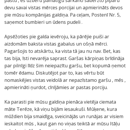
pastu , es uzbēru pamatīgu sarkano saberzto piparu
devu savai vistas mērces porcijai un apmierināts devos
pie mūsu kompānijas galdiņa. Pa ceļam, Postenī Nr. 5,
saņemot bumbieri un ūdens pudeli .
Apsēžoties pie galda ievēroju, ka pārējie puiši ar
aizdomām baksta vistas gabalus un ošņā mērci.
Pagaršojis to atskārtu, ka vista tā jau nu nav. Bet, kas
tas bija, īsti nevarēja saprast. Garšas kārpiņas brīdināja
par pilnīgi līdz šim neiepazītu garšu, bet kopumā ņemot
tomēr ēdamu. Diskutējot par to, kas vērtu būt
nomaskējies vistas veidolā ar nepazīstamo garšu , mēs ,
apmierināti ņurdot, cīnījāmies ar pastas porciju.
Ka parasti pie mūsu galdiņa pienāca vietēja ciemata
māte Terēze, kā viņu bijām iesaukuši. Mūķene, kura
mūždien bija smaidīga, sveicinājās un runājas ar visiem
ieskaitot mūs , kaut gan no viņas teiktā ar mūsu Itāļu