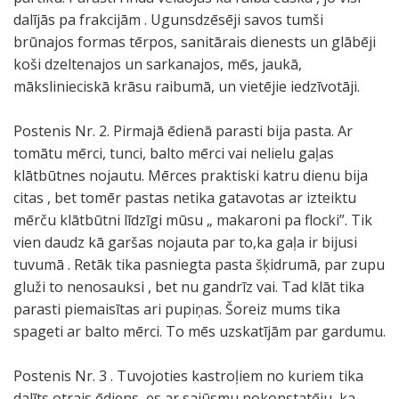
dalījās pa frakcijām . Ugunsdzēsēji savos tumši
brūnajos formas tērpos, sanitārais dienests un glābēji
koši dzeltenajos un sarkanajos, mēs, jaukā,
mākslinieciskā krāsu raibumā, un vietējie iedzīvotāji.
Postenis Nr. 2. Pirmajā ēdienā parasti bija pasta. Ar
tomātu mērci, tunci, balto mērci vai nelielu gaļas
klātbūtnes nojautu. Mērces praktiski katru dienu bija
citas , bet tomēr pastas netika gatavotas ar izteiktu
mērču klātbūtni līdzīgi mūsu „ makaroni pa flocki”. Tik
vien daudz kā garšas nojauta par to,ka gaļa ir bijusi
tuvumā . Retāk tika pasniegta pasta šķidrumā, par zupu
gluži to nenosauksi , bet nu gandrīz vai. Tad klāt tika
parasti piemaisītas ari pupiņas. Šoreiz mums tika
spageti ar balto mērci. To mēs uzskatījām par gardumu.
Postenis Nr. 3 . Tuvojoties kastroļiem no kuriem tika
dalīts otrais ēdiens, es ar sajūsmu nokonstatēju, ka