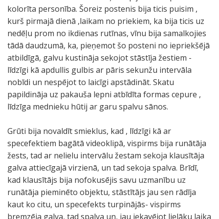
kolorīta personība. Šoreiz postenis bija ticis puisim ,
kurš pirmajā dienā ,laikam no priekiem, ka bija ticis uz
nedēļu prom no ikdienas rutīnas, vīnu bija samalkojies
tādā daudzumā, ka, pieņemot šo posteni no iepriekšējā
atbildīgā, galvu kustināja sekojot stāstīja žestiem -
līdzīgi kā apdullis gulbis ar pāris sekunžu intervāla
nobīdi un nespējot to laicīgi apstādināt. Skatu
papildināja uz pakauša lepni atbīdīta formas cepure ,
līdzīga mednieku hūtij ar garu spalvu sānos.
Grūti bija novaldīt smieklus, kad , līdzīgi kā ar
specefektiem bagātā videoklipā, vispirms bija runātāja
žests, tad ar nelielu intervālu žestam sekoja klausītāja
galva attiecīgajā virzienā, un tad sekoja spalva. Brīdī,
kad klausītājs bija nofokusējis savu uzmanību uz
runātāja pieminēto objektu, stāstītājs jau sen rādīja
kaut ko citu, un specefekts turpinājās- vispirms
bremzēja galva, tad spalva un, jau iekavējot lielāku laika