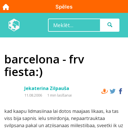
barcelona - frv
fiesta:)
Jekaterina Zilpauša
11.08.2006
1 min lasīšanai
kad kaapu lidmasiinaa lai dotos maajaas likaas, ka tas
viss bija sapnis. ielu smirdonja, nepaartrauktaa
svilpsana pakal un atziisanaas miilestiibaa, sveetki ik uz