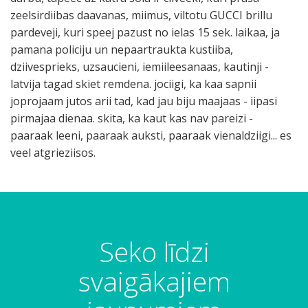
zeelsirdiibas daavanas, miimus, viltotu GUCCI brillu
pardeveji, kuri speej pazust no ielas 15 sek. laikaa, ja
pamana policiju un nepaartraukta kustiiba,
dziivesprieks, uzsaucieni, iemiileesanaas, kautinji -
latvija tagad skiet remdena. jociigi, ka kaa sapnii
joprojaam jutos arii tad, kad jau biju maajaas - iipasi
pirmajaa dienaa. skita, ka kaut kas nav pareizi -
paaraak leeni, paaraak auksti, paaraak vienaldziigi... es
veel atgrieziisos.
Seko līdzi
svaigākajiem