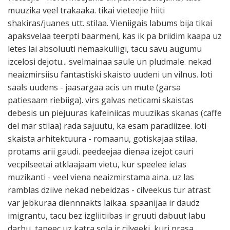
muuzika veel trakaaka. tikai vieteejie hiiti
shakiras/juanes utt. stilaa. Vieniigais labums bija tikai
apaksvelaa teerpti baarmeni, kas ik pa briidim kaapa uz
letes lai absoluuti nemaakuliigi, tacu savu augumu
izcelosi dejotu... svelmainaa saule un pludmale. nekad
neaizmirsiisu fantastiski skaisto uudeni un vilnus. loti
saals uudens - jaasargaa acis un mute (garsa
patiesaam riebiiga). virs galvas neticami skaistas
debesis un piejuuras kafeiniicas muuzikas skanas (caffe
del mar stilaa) rada sajuutu, ka esam paradiizee. loti
skaista arhitektuura - romaanu, gotiskajaa stilaa.
protams arii gaudi. peedeejaa dienaa izejot cauri
vecpilseetai atklaajaam vietu, kur speelee ielas
muzikanti - veel viena neaizmirstama aina. uz las
ramblas dziive nekad nebeidzas - cilveekus tur atrast
var jebkuraa diennnakts laikaa. spaanijaa ir daudz
imigrantu, tacu bez izgliitiibas ir gruuti dabuut labu
darbu, tapeec uz katra sola ir cilveeki, kuri prasa