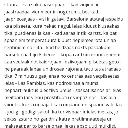
stuura... kaa saka pasi spaani - kad vinjiem ir
jaastraadaa, vienmeer ir nogurums, bet kad
jaapriecaajaas - visi ir gatavi. Barselona atstaaj iespaidu
kaa pilseeta, kura nekad negul. Ielas kluust klusaakas
tikai pusdienas laikaa - kad aaraa ir tik karsts, ka pat
spaaniem temperatuura kluust nepiemeerota un ap
septiniem no riita - kad beidzaas nakts pasaakumi.
barselonaa biju 8 dienas - kopaa ar trim draudzeneem.
kaa veelaak noskaidrojaam, dziivojaam pilseetas geto -
ne paaraak labaa un drosaa rajonaa. tacu tas atradaas
tikai 7 minuusu gaajienaa no centraalaas vecpilseetas
ielas - Las Ramblas, kas nodrosinaaja mums
nepaartrauktus piedziivojumus - saskatiisanos ar ielas
meitaam (ar vienu prostituutu es iepazinos - tas bija
viirietis, kurs runaaja tikai rumaanu un spaanu valodaa
- jociigi, godiigi sakot, ka tur vispaar ir ielas meitas, jo
sekss izstaro no gandriiz katra pretiimnaaceeja un
maksaat par to barselonaa liekas absoluuti mulkiigi.