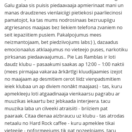
Galu galaa sis puisis piedaavaaja apmierinaat mani un
manas draudzenes vienlaiciigi pietiekosi paarliecinosi
pamatojot, ka tas mums nodrosinaas bezruupiigu
atgriesanos maajaas bez liekiem telefona zvaniem no
seit iepaziitiem pusiem. Pakalpojumus mees
neizmantojaam, bet piedziivojums labs:) ), dazaadus
emocionaalus atklaajumus no vieteejo puses, narkotiku
pirksanas piedaavaajumus... Pie Las Ramblas ir loti
daudz klubu – pasaakumi saakas ap 12:00 – 1:00 naktii
(mees pirmajaa vakaraa ārkārtīgi kluudijaamies izejot
no maajaam ap desmitiem cerot liidz vienpadsmitiem
ieiek klubaa un ap diviem nonākt maajaas) - tas, kuru
apmekleeju loti atgaadinaaja vienkaarsu pagrabu ar
muuzikas iekaartu bez jebkaada interjeera. tacu
muuzika laba un cilveeki atraisiiti - briiziem pat
paaraak. Citaa dienaa aizbraucu uz klubu - tas atrodas
netaalu no Hard Rock caffee - kuru apmeklee tikai
vieteejie - noformeejums tik pat nozeelojams, tacu