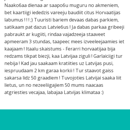
Naako6aa dienaa ar saapo6u muguru no akmeniem,
bet kaartiigi iededzis vareeju baudiit citus Horvaatijas
labumus ! ! ! ;) Tuuristi bariem devaas dabas parkiem,
satikaam pat dazus Latvie6us ! Ja dabas parkaa gribeeji
pabraukt ar kugiiti, rindaa vajadzeeja staaveet
apmeeram 3 stundas, taapeec mees izveeleejaamies iet
kaajaam ! Itaalu skaistums - Ferarri horvaatijaa bija
redzams tikpat biezji, kaa Latvijaa ziguli ! Garlaiciigi tur
nebija ! Kad jau saakaam kratiities uz Latvijas pusi,
iespruudaam 2 km garaa korkii ! Tur staavot gaiss
sakarsa lidz 50 graadiem ! Tuvojoties Latvijai saaka liit
lietus, un no nezeeliigajiem 50 mums naacaas
atgriesties vecajaa, labajaa Latvijas klimataa :)