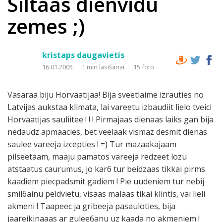
Siltaas dienvidu
zemes ;)
kristaps daugavietis
16.01.2005
1 min lasīšanai
15 foto
Vasaraa biju Horvaatijaa! Bija sveetlaime izrauties no
Latvijas aukstaa klimata, lai vareetu izbaudiit lielo tveici
Horvaatijas sauliitee ! ! ! Pirmajaas dienaas laiks gan bija
nedaudz apmaacies, bet veelaak vismaz desmit dienas
saulee vareeja izcepties ! =) Tur mazaakajaam
pilseetaam, maaju pamatos vareeja redzeet lozu
atstaatus caurumus, jo kar6 tur beidzaas tikkai pirms
kaadiem piecpadsmit gadiem ! Pie uudeniem tur nebij
smil6ainu peldvietu, visaas malaas tikai klintis, vai lieli
akmeni ! Taapeec ja gribeeja pasauloties, bija
jaareikinaaas ar gulee6anu uz kaada no akmeniem !