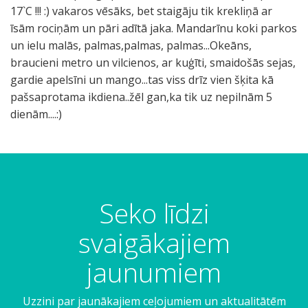
17`C !!! :) vakaros vēsāks, bet staigāju tik krekliņā ar
īsām rociņām un pāri adītā jaka. Mandarīnu koki parkos
un ielu malās, palmas,palmas, palmas...Okeāns,
braucieni metro un vilcienos, ar kuģīti, smaidošās sejas,
gardie apelsīni un mango...tas viss drīz vien šķita kā
pašsaprotama ikdiena..žēl gan,ka tik uz nepilnām 5
dienām....:)
Seko līdzi
svaigākajiem
jaunumiem
Uzzini par jaunākajiem ceļojumiem un aktualitātēm