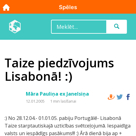
Taize piedzīvojums
Lisabonā! :)
Māra Pauliņa ex Janelsiņa
12.01.2005
1 min lasīšanai
:) No 28.12.04.- 01.01.05. pabiju Portugālē- Lisabonā
Taize starptautiskajā uzticības svētceļojumā. Iespaidīga
valsts un iespādīgs pasākums!!! :) Ārā dienā bija ap +