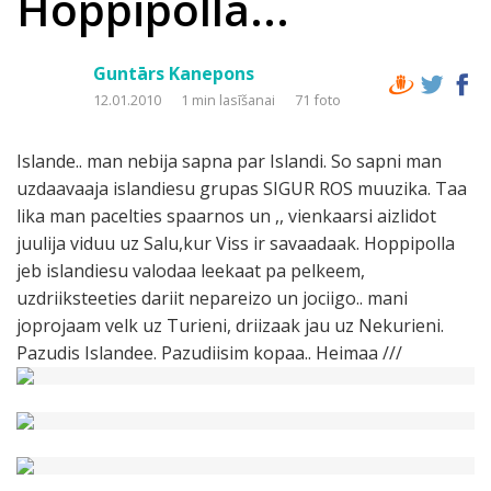
Hoppipolla...
Guntārs Kanepons
12.01.2010
1 min lasīšanai
71 foto
Islande.. man nebija sapna par Islandi. So sapni man
uzdaavaaja islandiesu grupas SIGUR ROS muuzika. Taa
lika man pacelties spaarnos un ,, vienkaarsi aizlidot
juulija viduu uz Salu,kur Viss ir savaadaak. Hoppipolla
jeb islandiesu valodaa leekaat pa pelkeem,
uzdriiksteeties dariit nepareizo un jociigo.. mani
joprojaam velk uz Turieni, driizaak jau uz Nekurieni.
Pazudis Islandee. Pazudiisim kopaa.. Heimaa ///