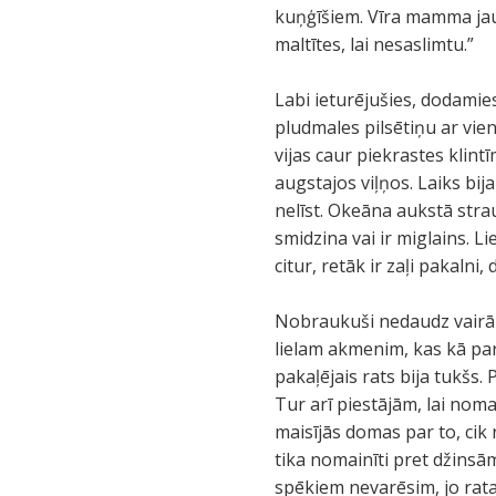
kuņģīšiem. Vīra mamma jau 
maltītes, lai nesaslimtu.”
Labi ieturējušies, dodamie
pludmales pilsētiņu ar vie
vijas caur piekrastes klin
augstajos viļņos. Laiks bi
nelīst. Okeāna aukstā stra
smidzina vai ir miglains. L
citur, retāk ir zaļi pakalni
Nobraukuši nedaudz vairāk 
lielam akmenim, kas kā par 
pakaļējais rats bija tukšs
Tur arī piestājām, lai noma
maisījās domas par to, cik 
tika nomainīti pret džinsā
spēkiem nevarēsim, jo ratat