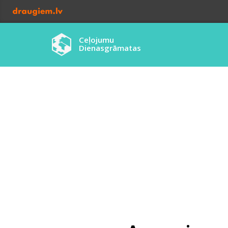
Ceļojumu
Dienasgrāmatas