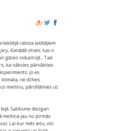
riekšējā raksta lasītājiem
gary, Kanādā vīram, kas ir
n gāzes industrijā... Tad
s, ka nāksies pārvākties
eksperiments, jo es
ā klimata, ne dzīves
eco meitiņu, pārcēlāmies uz
 lejā. Satiksme diezgan
nā meitiņa jau no pirmās
i. Lai kur mēs ietu, visi
as ir retums) un šī tik