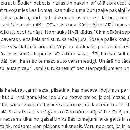
iekrasti. Šodien debesis ir zilas un pakalni ar’ tālāk braucot 
rāt tuvojamies Las Lomas, kas tulkojumā būtu zaļie pakalni (v
dina policija, pārbauda dokumentus un saka, lai braucam u
smilšaina vai smilšu tīrīšanas zona. Kādus 3km tālāk mans v
policists esot runājis. Nobraukuši vēl kādus 10km pēkšņi sapr
paveras viena liela smilšu tuksneša jūra. Šoseja paliek knapi
iet ne visai labi izbraucama. Vējš no pludmales pāri ceļam nes
ās lielas smilšu kupenas. Vīrs tik nosaka: „ Žēl, ka man šeit 
dā), bail, ka ar šo te mazo auto varam iestigt. Un ārā no tād
, izbraucam cauri „smilšu tuksnesim” bez starpgadījumiem u
ika iebraucam Nazca, pilsētiņā, kas piedāvā lidojumus pāri
būt brīnišķīgam. Mēs lidojumu neizvēlamies, jo dēļ mazās, t
ētai, kādus 25km no tās ir skatu tornis, no kura var redzēt d
malā. Skaisti skati! Kurš gan ko tādu būtu darījis? Tie zīmēju
 ir redzams tikai no gaisa! Un kā šādi zīmējumi laika gaitā ir 
 tālāk, redzams vien plakans tuksnesis. Varu noprast, ka ir ļo