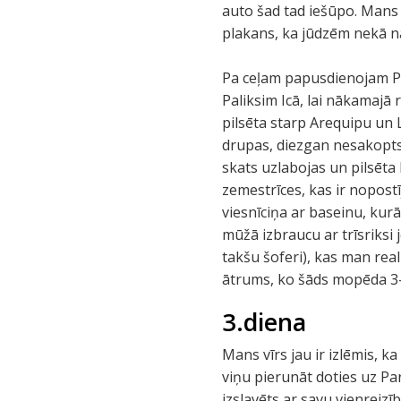
auto šad tad iešūpo. Mans v
plakans, ka jūdzēm nekā na
Pa ceļam papusdienojam Pa
Paliksim Icā, lai nākamajā r
pilsēta starp Arequipu un 
drupas, diezgan nesakopts, 
skats uzlabojas un pilsēta 
zemestrīces, kas ir nopostī
viesnīciņa ar baseinu, kur
mūžā izbraucu ar trīsriksi 
takšu šoferi), kas man reali
ātrums, ko šāds mopēda 3-r
3.diena
Mans vīrs jau ir izlēmis, 
viņu pierunāt doties uz Pa
izslavēts ar savu vienreizī