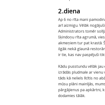
2.diena
Ap 6 no rīta mani pamodin
arī aizmigu. Vēlāk nogājuš
Administrators tomēr solīj
šķindoņu rīta agrumā, viesnī
akmeņiem tur pat krastā. Š
ilgāk nekā glaunā restorānā
ir tie, kas nav paspējuši tik
Kādu pusstundu vēlāk jau e
izrādās pludmale ar vienu v
tāds kā neliels līcītis no 
mūsu plāni mainījās, mums 
pārgājienus pa apkārtni, ku
dodamies tālāk.