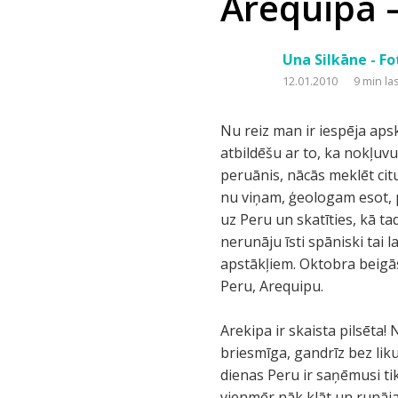
Arequipa 
Una Silkāne - F
12.01.2010
9 min la
Nu reiz man ir iespēja apsk
atbildēšu ar to, ka nokļuvu
peruānis, nācās meklēt citu
nu viņam, ģeologam esot, 
uz Peru un skatīties, kā ta
nerunāju īsti spāniski tai 
apstākļiem. Oktobra beigās
Peru, Arequipu.
Arekipa ir skaista pilsēta!
briesmīga, gandrīz bez liku
dienas Peru ir saņēmusi ti
vienmēr nāk klāt un runājas