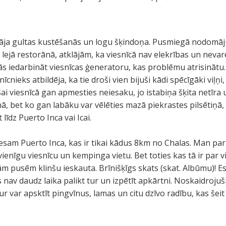
āja gultas kustēšanās un logu šķindoņa. Pusmiegā nodomāju
i lejā restorānā, atklājām, ka viesnīcā nav elekrības un neva
ās iedarbināt viesnīcas ģeneratoru, kas problēmu atrisinātu.
cnieks atbildēja, ka tie droši vien bijuši kādi spēcīgāki viļņi,
ai viesnīcā gan apmesties neiesaku, jo istabiņa šķita netīra 
, bet ko gan labāku var vēlēties mazā piekrastes pilsētiņā, k
t līdz Puerto Inca vai Icai.
sam Puerto Inca, kas ir tikai kādus 8km no Chalas. Man par 
ienīgu viesnīcu un kempinga vietu. Bet toties kas tā ir par vi
abām pusēm klinšu ieskauta. Brīnišķīgs skats (skat. Albūmu)! 
nav daudz laika palikt tur un izpētīt apkārtni. Noskaidrojuši
r var apsktīt pingvīnus, lamas un citu dzīvo radību, kas šeit