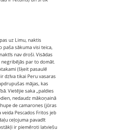
ipas uz Limu, naktis
 paša sākuma visi teica,
naktīs nav droši. Visādas
z negribējās par to domāt.
Atakami (šķeit pasaulē
r dzīva tikai Peru vasaras
 apdrupušas mājas, kas
bā. Vietējie saka „paldies
s šodien, nedaudz mākoņainā
: Chupe de camarones (jūras
a veida Pescados Fritos jeb
 daļu ceļojuma pavadīt
stākļi ir piemēroti latviešu