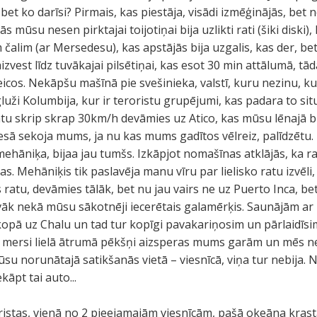
et ko darīsi? Pirmais, kas piestāja, visādi izmēģinājās, bet 
s mūsu nesen pirktajai toijotiņai bija uzlikti rati (šiki diski
 čalim (ar Mersedesu), kas apstājās bija uzgalis, kas der, bet
vest līdz tuvākajai pilsētiņai, kas esot 30 min attālumā, tād
teicos. Nekāpšu mašīnā pie svešinieka, valstī, kuru nezinu, kur
luži Kolumbija, kur ir teroristu grupējumi, kas padara to sit
atu skrip skrap 30km/h devāmies uz Atico, kas mūsu lēnajā b
sā sekoja mums, ja nu kas mums gadītos vēlreiz, palīdzētu. 
mehāniķa, bijaa jau tumšs. Izkāpjot nomašīnas atklājās, ka rat
s. Mehāniķis tik paslavēja manu vīru par lielisko ratu izvēli
 ratu, devāmies tālāk, bet nu jau vairs ne uz Puerto Inca, bet
 tuvāk nekā mūsu sākotnēji iecerētais galamērķis. Saunājām ar
opā uz Chalu un tad tur kopīgi pavakariņosim un pārlaidīs
u mersi lielā ātrumā pēkšņi aizsperas mums garām un mēs 
mūsu norunātajā satikšanās vietā – viesnīcā, viņa tur nebija.
kāpt tai auto...
istas, vienā no 2 pieejamajām viesnīcām, pašā okeāna krast