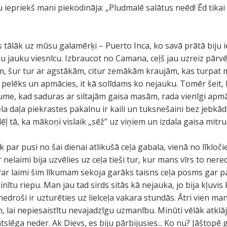
iepriekš mani piekodināja: „Pludmalē salātus neēd! Ēd tikai
s tālāk uz mūsu galamērķi – Puerto Inca, ko savā prātā biju 
nu jauku viesnīcu. Izbraucot no Camana, ceļš jau uzreiz pārv
tīm, šur tur ar agstākām, citur zemākām kraujām, kas turpat
ja pelēks un apmācies, it kā solīdams ko nejauku. Tomēr šeit
ume, kad saduras ar siltajām gaisa masām, rada vienīgi apm
iela daļa piekrastes pakalnu ir kaili un tuksnešaini bez jebkād
, dēļ tā, ka mākoņi vislaik „sēž” uz viņiem un izdala gaisa mitr
par pusi no šai dienai atlikušā ceļa gabala, vienā no līkloč
nelaimi bija uzvēlies uz ceļa tieši tur, kur mans vīrs to nered
. Par laimi šim līkumam sekoja garāks taisns ceļa posms gar p
inītu riepu. Man jau tad sirds sitās kā nejauka, jo bija kļuvi
nedroši ir uzturēties uz lielceļa vakara stundās. Ātri vien man
m, lai nepiesaistītu nevajadzīgu uzmanību. Minūti vēlāk atklā
slēga neder. Ak Dievs, es biju pārbijusies... Ko nu? Jāštopē 