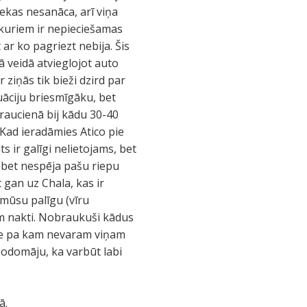
nekas nesanāca, arī viņa
), kuriem ir nepieciešamas
 ar ko pagriezt nebija. Šis
ā veidā atvieglojot auto
 ziņās tik bieži dzird par
uāciju briesmīgāku, bet
raucienā bij kādu 30-40
Kad ieradāmies Atico pie
s ir galīgi nelietojams, bet
, bet nespēja pašu riepu
 gan uz Chala, kas ir
 mūsu palīgu (vīru
im nakti. Nobraukuši kādus
ne pa kam nevaram viņam
 Nodomāju, ka varbūt labi
ā.