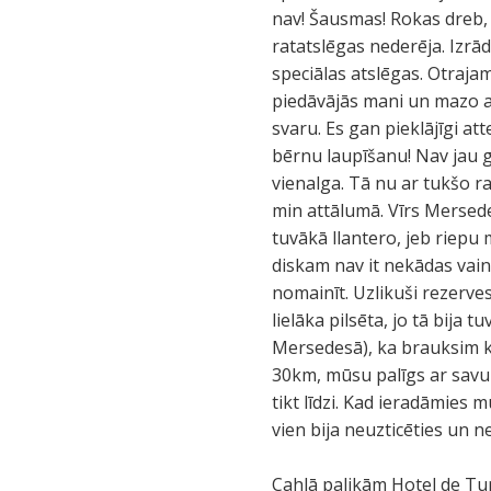
nav! Šausmas! Rokas dreb, b
ratatslēgas nederēja. Izrādā
speciālas atslēgas. Otrajam
piedāvājās mani un mazo aiz
svaru. Es gan pieklājīgi at
bērnu laupīšanu! Nav jau g
vienalga. Tā nu ar tukšo r
min attālumā. Vīrs Mersede
tuvākā llantero, jeb riepu 
diskam nav it nekādas vaina
nomainīt. Uzlikuši rezerves
lielāka pilsēta, jo tā bija
Mersedesā), ka brauksim k
30km, mūsu palīgs ar sav
tikt līdzi. Kad ieradāmies 
vien bija neuzticēties un ne
Cahlā palikām Hotel de Tur