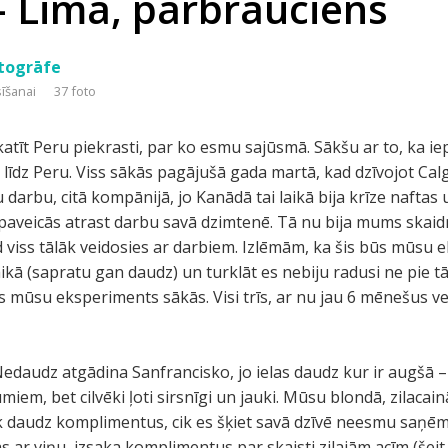
– Lima, pārbrauciens
otogrāfe
sīšanai
37 foto
atīt Peru piekrasti, par ko esmu sajūsmā. Sākšu ar to, ka iep
 līdz Peru. Viss sākās pagājušā gada martā, kad dzīvojot Cal
 darbu, citā kompānijā, jo Kanādā tai laikā bija krīze naftas u
paveicās atrast darbu savā dzimtenē. Tā nu bija mums skaidr
d viss tālāk veidosies ar darbiem. Izlēmām, ka šis būs mūsu 
laikā (sapratu gan daudz) un turklāt es nebiju radusi ne pie t
 mūsu eksperiments sākās. Visi trīs, ar nu jau 6 mēnešus v
 Nedaudz atgādina Sanfrancisko, jo ielas daudz kur ir augšā –
miem, bet cilvēki ļoti sirsnīgi un jauki. Mūsu blondā, zilacai
k daudz komplimentus, cik es šķiet savā dzīvē neesmu saņēmus
 ar viņu, izsaka komplimentus par skaisti zilajām acīm (šeit t