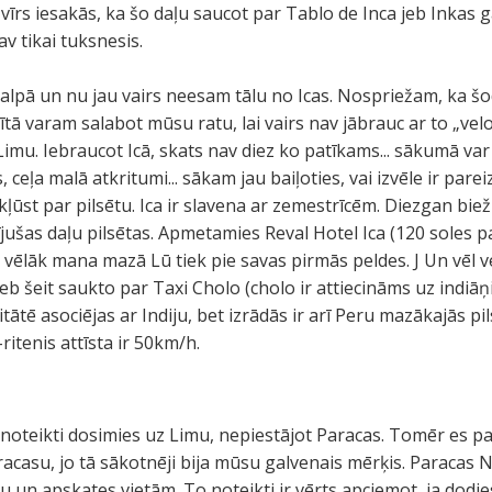
īrs iesakās, ka šo daļu saucot par Tablo de Inca jeb Inkas ga
v tikai tuksnesis.
lpā un nu jau vairs neesam tālu no Icas. Nospriežam, ka šod
ītā varam salabot mūsu ratu, lai vairs nav jābrauc ar to „velosi
Limu. Iebraucot Icā, skats nav diez ko patīkams... sākumā va
ceļa malā atkritumi... sākam jau baiļoties, vai izvēle ir pare
kļūst par pilsētu. Ica ir slavena ar zemestrīcēm. Diezgan bieži
jušas daļu pilsētas. Apmetamies Reval Hotel Ica (120 soles pa
ā vēlāk mana mazā Lū tiek pie savas pirmās peldes. J Un vēl v
jeb šeit saukto par Taxi Cholo (cholo ir attiecināms uz indiāņi
tātē asociējas ar Indiju, bet izrādās ir arī Peru mazākajās pils
itenis attīsta ir 50km/h.
ka noteikti dosimies uz Limu, nepiestājot Paracas. Tomēr es 
racasu, jo tā sākotnēji bija mūsu galvenais mērķis. Paracas N
bu un apskates vietām. To noteikti ir vērts apciemot, ja dodie