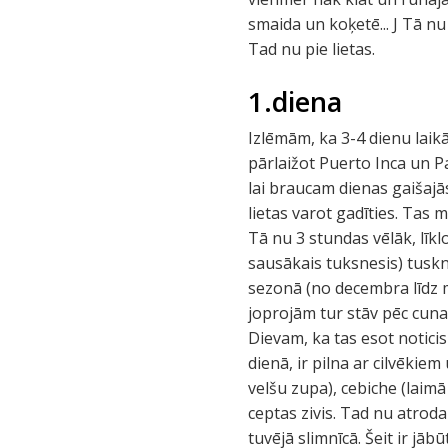
smaida un koķetē... J Tā nu 
Tad nu pie lietas.
1.diena
Izlēmām, ka 3-4 dienu laik
pārlaižot Puerto Inca un 
lai braucam dienas gaišajās
lietas varot gadīties. Tas
Tā nu 3 stundas vēlāk, līk
sausākais tuksnesis) tuskn
sezonā (no decembra līdz 
joprojām tur stāv pēc cunam
Dievam, ka tas esot notici
dienā, ir pilna ar cilvēki
velšu zupa), cebiche (laimā
ceptas zivis. Tad nu atroda
tuvējā slimnīcā. Šeit ir jā