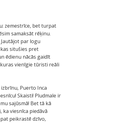
: zemestrīce, bet turpat
rēsim samaksāt rēķinu.
 Jautājot par logu
 kas situšies pret
un ēdienu nācās gaidīt
uras vienīgie tūristi reāli
izbrīnu, Puerto Inca
esnīcu! Skaisti! Pludmale ir
Esmu sajūsmā! Bet tā kā
, ka viesnīca piedāvā
 pat peikrastē dzīvo,