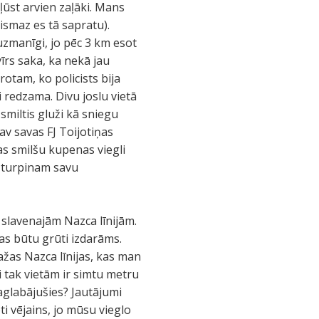
kļūst arvien zaļāki. Mans
ismaz es tā sapratu).
zmanīgi, jo pēc 3 km esot
īrs saka, ka nekā jau
otam, ko policists bija
 redzama. Divu joslu vietā
 smiltis gluži kā sniegu
nav savas FJ Toijotiņas
as smilšu kupenas viegli
n turpinam savu
 slavenajām Nazca līnijām.
as būtu grūti izdarāms.
ažas Nazca līnijas, kas man
mi tak vietām ir simtu metru
saglabājušies? Jautājumi
ti vējains, jo mūsu vieglo