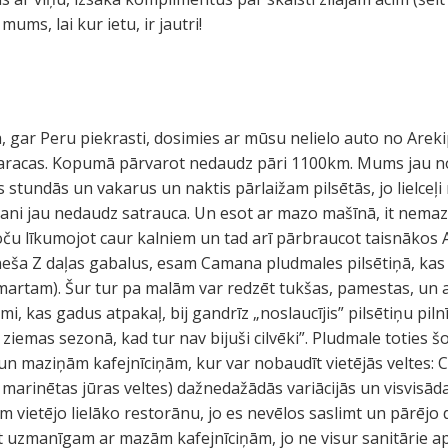
mums, lai kur ietu, ir jautri!
ā, gar Peru piekrasti, dosimies ar mūsu nelielo auto no Arek
Paracas. Kopumā pārvarot nedaudz pāri 1100km. Mums jau no
 stundās un vakarus un naktis pārlaižam pilsētās, jo lielceļi 
 mani jau nedaudz satrauca. Un esot ar mazo mašīnā, it nema
loču līkumojot caur kalniem un tad arī pārbraucot taisnākos 
eša Z daļas gabalus, esam Camana pludmales pilsētiņā, kas i
martam). Šur tur pa malām var redzēt tukšas, pamestas, un
i, kas gadus atpakaļ, bij gandrīz „noslaucījis” pilsētiņu pilnī
s ziemas sezonā, kad tur nav bijuši cilvēki”. Pludmale totie
em un maziņām kafejnīciņām, kur var nobaudīt vietējās veltes
 marinētas jūras veltes) dažnedažādās variācijās un visvisād
m vietējo lielāko restorānu, jo es nevēlos saslimt un pārējo
būt uzmanīgam ar mazām kafejnīciņām, jo ne visur sanitārie ap