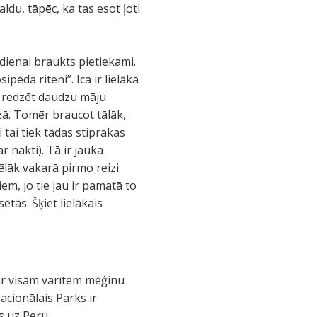
ldu, tāpēc, ka tas esot ļoti
ienai braukts pietiekami.
pēda riteni”. Ica ir lielākā
r redzēt daudzu māju
izā. Tomēr braucot tālāk,
 tai tiek tādas stiprākas
r nakti). Tā ir jauka
ēlāk vakarā pirmo reizi
em, jo tie jau ir pamatā to
ētās. Šķiet lielākais
par visām varītēm mēģinu
acionālais Parks ir
s uz Peru.