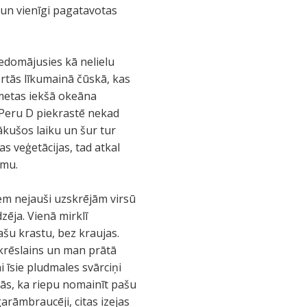
 un vienīgi pagatavotas
iedomājusies kā nelielu
ērtās līkumainā čūskā, kas
 metas iekšā okeāna
, Peru D piekrastē nekad
ākušos laiku un šur tur
as veģetācijas, tad atkal
umu.
iem nejauši uzskrējām virsū
zēja. Vienā mirklī
ašu krastu, bez kraujas.
s krēslains un man prātā
i īsie pludmales svārciņi
jās, ka riepu nomainīt pašu
garāmbraucēji, citas izejas