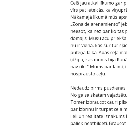
Ceļš jau atkal līkumo gar p
vīrs pat ieteicās, ka viņup
Nākamajā līkumā mūs apstā
„Zona de arenamiento” jeb 
neesot, ka nez par ko tas 
domājis. Mūsu acu priekšā 
nu ir viena, kas šur tur šķ
puteņa laikā. Abās ceļa mal
(džipa, kas mums bija Kanā
nav tikt.” Mums par laimi
nosprausto ceļu.
Nedaudz pirms pusdienas la
No gaisa skatam vajadzētu 
Tomēr izbraucot cauri pils
par izbrīnu ir turpat ceļa 
lieli un realitātē iznākums
paliek neatbildēti. Braucot