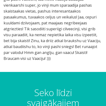
vienkaarshi super, jo vinji mum sparaadija pashas
skaistaakas vietas, pashus interesantaakos
pasaakumus, tuvaakos celjus un veikalus! Jaa, cepuri
kuuldami dziivojaam, pat maajaas negribeejaas
atgriezties! Tik sasodiiti superiigi cilveecinji, visi grib
visu paraadiit, ka nemaz nepietika laika visu izpeetiit,
bet bija skaisti! Zinu, ka driiz atkal braukshu uz Vaaciju,
atkal baudiishu to, ko vinji pashi sniegs! Bet runaajot
par valodu! Hmm gan anglju, gan vaacu! Skaisti!
Braucam visi uz Vaaciju! :)))
Seko līdzi
svaigākajiem