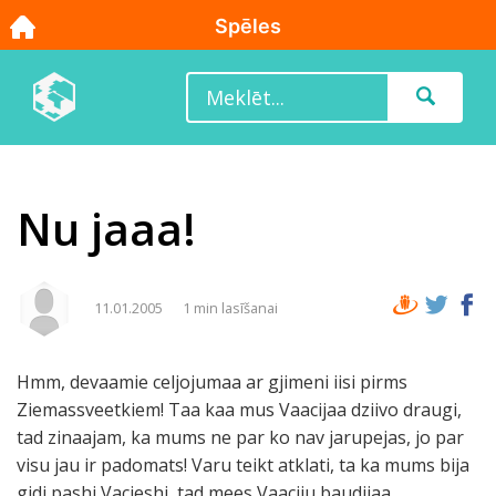
Nu jaaa!
11.01.2005
1 min lasīšanai
Hmm, devaamie celjojumaa ar gjimeni iisi pirms
Ziemassveetkiem! Taa kaa mus Vaacijaa dziivo draugi,
tad zinaajam, ka mums ne par ko nav jarupejas, jo par
visu jau ir padomats! Varu teikt atklati, ta ka mums bija
gidi pashi Vacieshi, tad mees Vaaciju baudijaa