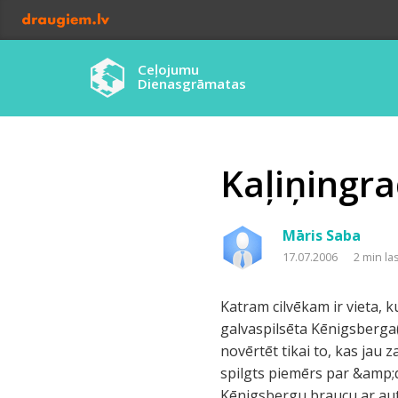
Ceļojumu
Dienasgrāmatas
Kaļiņingrad
Māris Saba
17.07.2006
2 min la
Katram cilvēkam ir vieta, 
galvaspilsēta Kēnigsberga(
novērtēt tikai to, kas jau 
spilgts piemērs par &amp;q
Kēnigsbergu braucu ar auto