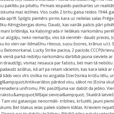
iku paklīdu pa pilsētu. Pirmais iespaids-pastkartes un realitāt
ciskuma maz iezīmes. Viss zudis 2 britu gaisa reidos 1944. g
a aprīlī. Spilgts piemērs-pirms kara uz nelielas salas Prēge
 ēku-Kēnigsbergas domu. Daudz, kas vairāk palicis pāri pils
mani brīdināja, ka Kaļiņingrada ir lielākais narkomānu perēkli
ur aizgāju, neko nemanīju, viss kā vienmēr- daudz preces, ļoti
su ko vien var-lidmašīnu riteņus, suņu šņores, krānus u.t.t.
su Belomorkanal, Lucky Strike paciņa, 2 paciņās CCCP(kriev
ik vienā parkā redzēju narkomānu darbībā-jauna sieviete ar 
zgan draudzīgi, vismaz nesauca par fašistu, bet man tā nebūtu
t padaudz aziātus, kā arī pa retam vācietim, kas kara laikā ar
ā kāds vecs vīrs izvilka no aizgalda Dzeržisnka krūšu tēlu, 
g!&amp;quot;Antikvariātos pārdod visu, sākot no ļEņina sku
grenadiera unifromu. Pēc pasūtījuma var dabūt da jebko. Vien
uzrakstu:&amp;quot;Mīļajai sieviņai&amp;quot;. Skaidrā latvi
a. Tam visi gatavojas nenormāli- tribīnes, kršutēli, jauni piem
ukums Bet blakus ielas paliek sūdiem klātas. Krieviem nepatī
 Divreiz par to dabūju brāzīenu. Pilsētā pilna pakaļa veterān