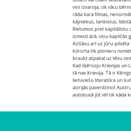
viņi izvaroja, cik vācu bērnu
rāda kara filmas, nenormāl
kājniekus, tankistus, lidot
Rietumos pret kapitālistu 
izmesti ārā, viņu kapličās
Aizšāvu arī uz jūru-pilsēt
kūrorta tik pionieru nomet
braukt atpakaļ uz tēvu ze
Kad šķērsoju Krievijas un L
tā nav Krievija. Tā ir Kēnig
lietuviešu literatūra un ku
aizrijās paverdzinot Austr
autobusā jūt vēl tik kāda k