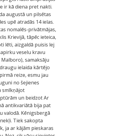
e ir kā diena pret nakti.
ada augustā un pilsētas
les upē atradās 14 ielas.
ētas nomalēs-privātmājas,
s Krievijā, tāpēc ieteica,
 lēti, aizgaldā puisis lej
 Sapirku veselu kravu
u Malboro), samaksāju
draugu ielaida kārtējo
 pirmā reize, esmu jau
 uguni no šejienes
un smīkņājot
lptūrām un beidzot Ar
ā antikvariātā bija pat
ešu valodā. Kēnigsbergā
inekļi. Tiek sakopta
k, ja ar kājām pieskaras
u. Nez, cik vācu sievietes