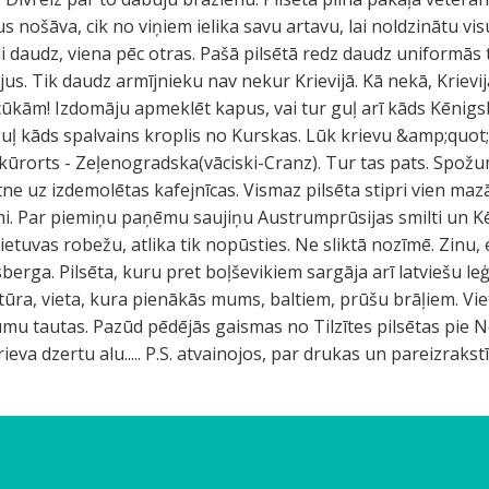
s nošāva, cik no viņiem ielika savu artavu, lai noldzinātu visu ci
i daudz, viena pēc otras. Pašā pilsētā redz daudz uniformās 
ājus. Tik daudz armījnieku nav nekur Krievijā. Kā nekā, Kriev
cūkām! Izdomāju apmeklēt kapus, vai tur guļ arī kāds Kēnigsb
 guļ kāds spalvains kroplis no Kurskas. Lūk krievu &amp;quot
a kūrorts - Zeļenogradska(vāciski-Cranz). Tur tas pats. Spo
ne uz izdemolētas kafejnīcas. Vismaz pilsēta stipri vien ma
mi. Par piemiņu paņēmu saujiņu Austrumprūsijas smilti un 
ietuvas robežu, atlika tik nopūsties. Ne sliktā nozīmē. Zinu,
sberga. Pilsēta, kuru pret boļševikiem sargāja arī latviešu leģi
ltūra, vieta, kura pienākās mums, baltiem, prūšu brāļiem. Vi
umu tautas. Pazūd pēdējās gaismas no Tilzītes pilsētas pie
rieva dzertu alu..... P.S. atvainojos, par drukas un pareizraks