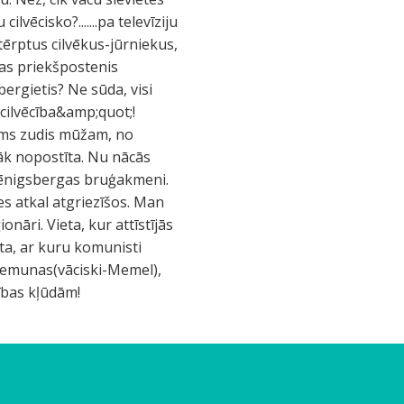
lvēcisko?.......pa televīziju
tērptus cilvēkus-jūrniekus,
ijas priekšpostenis
ergietis? Ne sūda, visi
;cilvēcība&amp;quot;!
žums zudis mūžam, no
zāk nopostīta. Nu nācās
Kēnigsbergas bruģakmeni.
 es atkal atgriezīšos. Man
onāri. Vieta, kur attīstījās
eta, ar kuru komunisti
 Nemunas(vāciski-Memel),
tības kļūdām!