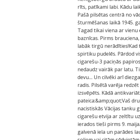
rīts, patīkami labi. Kādu la
Pašā pilsētas centrā no vā
šturmēšanas laikā 1945. gad
Tagad tikai viena ar vienu
baznīcas. Pirms brauciena, 
labāk tirgū nerādīties!Kad t
spirtiku pudelēs. Pārdod vi
cigarešu-3 paciņās papiro
nedaudz vairāk par latu. T
devu.... Un cilvēki arī die
radis. Pilsētā varēja redzē
izsvēpēts. Kādā antikvariāt
pateica:&amp;quot;Vaš dru
nacistiskās Vācijas tanku 
cigarešu etvija ar zeltītu 
ierados tieši pirms 9. maij
galvenā iela un parādes la
soliem vai citām sēdvietām.