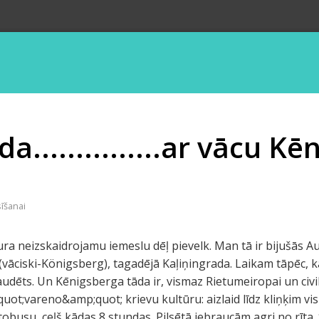
a...............ar vācu K
sīšanai
kura neizskaidrojamu iemeslu dēļ pievelk. Man tā ir bijušās 
vāciski-Königsberg), tagadējā Kaļiņingrada. Laikam tāpēc, k
zaudēts. Un Kēnigsberga tāda ir, vismaz Rietumeiropai un civili
uot;vareno&amp;quot; krievu kultūru: aizlaid līdz kliņķim vi
busu, ceļš kādas 8 stundas. Pilsētā iebraucām agri no rīta.