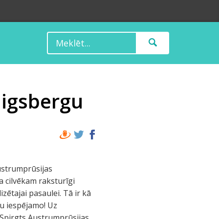
ēnigsbergu
Austrumprūsijas
a cilvēkam raksturīgi
zētajai pasaulei. Tā ir kā
su iespējamo! Uz
 Spirgts Austrumprūsijas