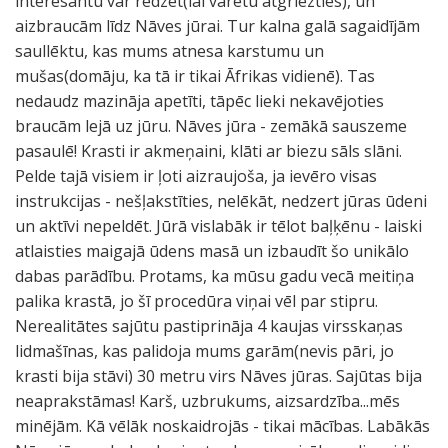
interesantu var redzēt(lai varētu atgriezties), un
aizbraucām līdz Nāves jūrai. Tur kalna galā sagaidījām
saullēktu, kas mums atnesa karstumu un
mušas(domāju, ka tā ir tikai Āfrikas vidienē). Tas
nedaudz mazināja apetīti, tāpēc lieki nekavējoties
braucām lejā uz jūru. Nāves jūra - zemākā sauszeme
pasaulē! Krasti ir akmeņaini, klāti ar biezu sāls slāni.
Pelde tajā visiem ir ļoti aizraujoša, ja ievēro visas
instrukcijas - nešļakstīties, nelēkāt, nedzert jūras ūdeni
un aktīvi nepeldēt. Jūrā vislabāk ir tēlot baļķēnu - laiski
atlaisties maigajā ūdens masā un izbaudīt šo unikālo
dabas parādību. Protams, ka mūsu gadu vecā meitiņa
palika krastā, jo šī procedūra viņai vēl par stipru.
Nerealitātes sajūtu pastiprināja 4 kaujas virsskaņas
lidmašīnas, kas palidoja mums garām(nevis pāri, jo
krasti bija stāvi) 30 metru virs Nāves jūras. Sajūtas bija
neaprakstāmas! Karš, uzbrukums, aizsardzība...mēs
minējām. Kā vēlāk noskaidrojās - tikai mācības. Labākās