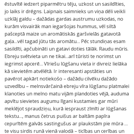
ēstuvītē iedzert piparmētru tēju, uzkost un sasildīties,
jo laiks ir drēgns. Laipnais saimnieks un viņa dēli veikli
uzklāj galdu – dažādas gardas austrumu uzkodas, no
kurām visvairāk man iegaršojas hummus, vēl siltā
pašceptā maize un aromātiskās garšvielās gatavotā
gaļa…vēl tagad jūtu tās aromātu… Pēc stundiņas esam
sasildīti, apčubināti un gatavi doties tālāk. Raudu mūris.
Ebreju svētvieta un ne tikai…arī tūristi te norimst un
iegrimst apcerē… Vīriešu lūgšanu vieta ir divreiz lielāka
kā sievietēm atvēlētā. Ir interesanti apstāties un
pavērot apkārt notiekošo – dažādu cilvēku dažādo
uzvedību – melnsvārčainā ebreju vīra lūgšanu platmalei
klanoties un melno matu vijām plandoties vējā, auduma
apvītu sievietes augumu līgani kustamies gar mūri
meklējot spraudziņu, kurā iespraust zīmīti ar lūgšanas
tekstu…, manus četrus puišus ar baltām papīra
cepurītēm galvās sastingušus ar plaukstām pie mūra …
te visu sirdis runā vienā valodā – ticības un cerības un