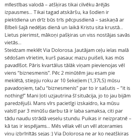
mīlestības valodā – atšķiras tikai cilvēku ārējās
izpausmes… Tikai tagad atskāršu, ka šodien ir
piektdiena un drīz būs trīs pēcpusdienā – saskaņā ar
Bībeli šajā nedēļas dienā un laikā Kristu sita krustā…
Lietus pierimst, mākoņi pašķiras un viss nostājas savās
vietās…
Steidzam meklēt Via Dolorosa. Jautājam ceļu ielas malā
sēdošam vīrietim, kurš pasauc mazu puišeli, kas mūs
pavadīšot. Pāris kvartālus tālāk viņam pievienojas vēl
viens “biznesmenis”. Pēc 2 minūtēm jau esam pie
meklētā, stiepju roku ar 10 šekeļiem (1,37LS) mūsu
pavadoņiem, taču “biznesmenis” par to ir sašutis – “it is
nothing!” Mani ļoti uzjautrina šī situācija, jo to jau bijām
paredzējuši. Mans vīrs pacietīgi izskaidro, ka mūsu
valstī par 3 minūšu darbu tā ir laba samaksa, citi par
tādu naudu strādā veselu stundu. Puikas ir neizpratnē –
kā tas ir iespējams… Mēs vēlak vēl un vēl atceramies
viņu izbrīnītās sejas :) Via Dolorosa ne ar ko neatšķiras