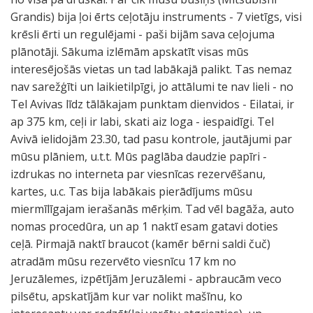
Grandis) bija ļoi ērts ceļotāju instruments - 7 vietīgs, visi
krēsli ērti un regulējami - paši bijām sava ceļojuma
plānotāji. Sākuma izlēmām apskatīt visas mūs
interesējošās vietas un tad labākajā palikt. Tas nemaz
nav sarežģīti un laikietilpīgi, jo attālumi te nav lieli - no
Tel Avivas līdz tālākajam punktam dienvidos - Eilatai, ir
ap 375 km, ceļi ir labi, skati aiz loga - iespaidīgi. Tel
Avivā ielidojām 23.30, tad pasu kontrole, jautājumi par
mūsu plāniem, u.t.t. Mūs paglāba daudzie papīri -
izdrukas no interneta par viesnīcas rezervēšanu,
kartes, u.c. Tas bija labākais pierādījums mūsu
miermīlīgajam ierašanās mērķim. Tad vēl bagāža, auto
nomas procedūra, un ap 1 naktī esam gatavi doties
ceļā. Pirmajā naktī braucot (kamēr bērni saldi čuč)
atradām mūsu rezervēto viesnīcu 17 km no
Jeruzālemes, izpētījām Jeruzālemi - apbraucām veco
pilsētu, apskatījām kur var nolikt mašīnu, ko