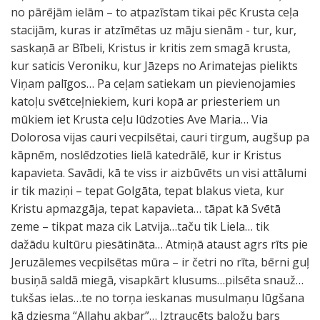
no pārējām ielām – to atpazīstam tikai pēc Krusta ceļa
stacijām, kuras ir atzīmētas uz māju sienām - tur, kur,
saskaņā ar Bībeli, Kristus ir kritis zem smagā krusta,
kur saticis Veroniku, kur Jāzeps no Arimatejas pielikts
Viņam palīgos… Pa ceļam satiekam un pievienojamies
katoļu svētceļniekiem, kuri kopā ar priesteriem un
mūkiem iet Krusta ceļu lūdzoties Ave Maria… Via
Dolorosa vijas cauri vecpilsētai, cauri tirgum, augšup pa
kāpnēm, noslēdzoties lielā katedrālē, kur ir Kristus
kapavieta. Savādi, kā te viss ir aizbūvēts un visi attālumi
ir tik maziņi – tepat Golgāta, tepat blakus vieta, kur
Kristu apmazgāja, tepat kapavieta… tāpat kā Svētā
zeme – tikpat maza cik Latvija…taču tik Liela… tik
dažādu kultūru piesātināta… Atmiņā ataust agrs rīts pie
Jeruzālemes vecpilsētas mūra – ir četri no rīta, bērni guļ
busiņā saldā miegā, visapkārt klusums…pilsēta snauž…
tukšas ielas…te no torņa ieskanas musulmaņu lūgšana
kā dziesma “Allahu akbar”… Iztraucēts baložu bars