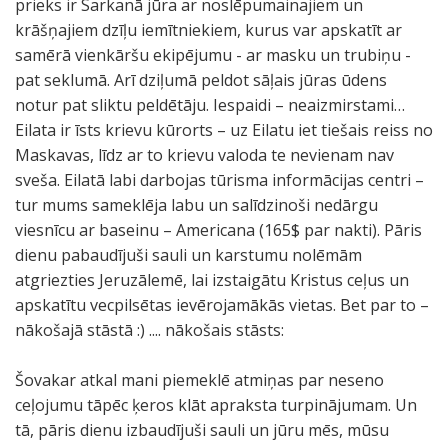
prieks ir Sarkanā jūra ar noslēpumainajiem un
krāšņajiem dzīļu iemītniekiem, kurus var apskatīt ar
samērā vienkāršu ekipējumu - ar masku un trubiņu -
pat seklumā. Arī dziļumā peldot sāļais jūras ūdens
notur pat sliktu peldētāju. Iespaidi – neaizmirstami…
Eilata ir īsts krievu kūrorts – uz Eilatu iet tiešais reiss no
Maskavas, līdz ar to krievu valoda te nevienam nav
sveša. Eilatā labi darbojas tūrisma informācijas centri –
tur mums sameklēja labu un salīdzinoši nedārgu
viesnīcu ar baseinu – Americana (165$ par nakti). Pāris
dienu pabaudījuši sauli un karstumu nolēmām
atgriezties Jeruzālemē, lai izstaigātu Kristus ceļus un
apskatītu vecpilsētas ievērojamākās vietas. Bet par to –
nākošajā stāstā :) .... nākošais stāsts:
Šovakar atkal mani piemeklē atmiņas par neseno
ceļojumu tāpēc ķeros klāt apraksta turpinājumam. Un
tā, pāris dienu izbaudījuši sauli un jūru mēs, mūsu