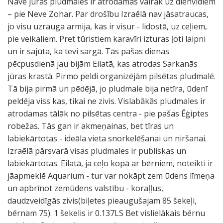
Nāve jūras pludmales ir atrodamas vairāk uz dienvidiem
– pie Neve Zohar. Par drošību Izraēlā nav jāsatraucas,
jo visu uzrauga armija, kas ir visur - lidostā, uz ceļiem,
pie veikaliem. Pret tūristiem karavīri izturas ļoti laipni
un ir sajūta, ka tevi sargā. Tās pašas dienas
pēcpusdienā jau bijām Eilatā, kas atrodas Sarkanās
jūras krastā. Pirmo peldi organizējām pilsētas pludmalē.
Tā bija pirmā un pēdējā, jo pludmale bija netīra, ūdenī
peldēja viss kas, tikai ne zivis. Vislabākās pludmales ir
atrodamas tālāk no pilsētas centra - pie pašas Ēģiptes
robežas. Tās gan ir akmeņainas, bet tīras un
labiekārtotas - ideāla vieta snorkelēšanai un niršanai.
Izraēlā pārsvarā visas pludmales ir publiskas un
labiekārtotas. Eilatā, ja ceļo kopā ar bērniem, noteikti ir
jāapmeklē Aquarium - tur var nokāpt zem ūdens līmeņa
un apbrīnot zemūdens valstību - koraļļus,
daudzveidīgās zivis(biļetes pieaugušajam 85 šekeļi,
bērnam 75). 1 šekelis ir 0.137LS Bet vislielākais bērnu