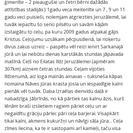
ģimenīte – 2 pieaugušie un četri bērni dažādās
attīstības stadijās:) 1gadu veca meitenīte un 7 , 9 un 11
gadu veci puisieši, nolemjam atgriezties Jeruzālemē, lai
tuvāk iepazītu šo seno pilsētu un savām kājām
izstaigātu to ceļu, pa kuru 2009 gadus atpakaļ gājis
Kristus. Ceļojumu uzsākam pēcpusdienā, lai noķertu
divus zaķus uzreiz – paspētu vēl reizi ienirt Sarkanajā
jūrā un lai nebūtu dienas karstākās stundas jāpavada
mašīnā. Ceļš no Eilatas līdz Jeruzālemei (apmēram
307km) aizņem četras stundas. Ceļam vijoties
līdzenumā, aiz loga mainās ainavas – tuksneša kāpas
nomaina Nāves jūras krasta josla un iespaidīgie kalni
pienāk vēl tuvāk. Daba Izraēlas dienvidu daļā ir
nabadzīga. Jābrīnās, no kā pārtiek tas kalnu āzis, kurš
lēnām braši izslietiem ragiem pāriet ceļu un ar
negaidītu grāciju pārlec pāri ceļa barjerai. Visapkārt
tikai kalni, akmens kukuržņi un nāvīgi sāļa jūra… Ceļa
zīmes liecina, ka te ir sastopami arī kamieļi, taču visa