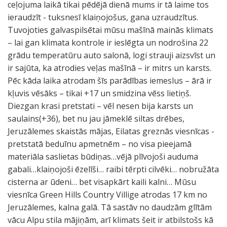
ceļojuma laikā tikai pēdējā dienā mums ir tā laime tos
ieraudzīt - tuksnesī klaiņojošus, gana uzraudzītus.
Tuvojoties galvaspilsētai mūsu mašīnā mainās klimats
– lai gan klimata kontrole ir ieslēgta un nodrošina 22
grādu temperatūru auto salonā, logi strauji aizsvīst un
ir sajūta, ka atrodies veļas mašīnā – ir mitrs un karsts.
Pēc kāda laika atrodam šīs parādības iemeslus – ārā ir
kļuvis vēsāks – tikai +17 un smidzina vēss lietiņš.
Diezgan krasi pretstati – vēl nesen bija karsts un
saulains(+36), bet nu jau jāmeklē siltas drēbes,
Jeruzālemes skaistās mājas, Eilatas greznās viesnīcas -
pretstatā beduīnu apmetnēm – no visa pieejamā
materiāla saslietas būdiņas…vējā plīvojoši auduma
gabali…klaiņojoši ēzelīši… raibi tērpti cilvēki… nobružāta
cisterna ar ūdeni… bet visapkārt kaili kalni… Mūsu
viesnīca Green Hills Country Villige atrodas 17 km no
Jeruzālemes, kalna galā. Tā sastāv no daudzām glītām
vācu Alpu stila mājiņām, arī klimats šeit ir atbilstošs kā