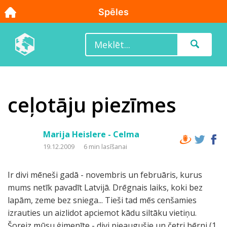
ceļotāju piezīmes
Marija Heislere - Celma
19.12.2009
6 min lasīšanai
Ir divi mēneši gadā - novembris un februāris, kurus
mums netīk pavadīt Latvijā. Drēgnais laiks, koki bez
lapām, zeme bez sniega... Tieši tad mēs cenšamies
izrauties un aizlidot apciemot kādu siltāku vietiņu.
Šoreiz mūsu ģimenīte - divi pieaugušie un četri bērni (1,