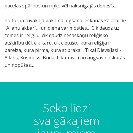
paceļas spārnos un riņķo vēl naksnīgajās debesīs…
no torņa tuvākajā pakalnā lūgšana ieskanas kā atbilde
“Allahu akbar”… un diena var mosties… Cik daudz uz
zemes ir reliģiju, cik daudz nesaskaņu reliģisko
atšķirību dēļ, cik karu, cik cietušo…kura reliģija ir
pareizā, kura pirmā, kura stiprākā… Tikai Dievs(lasi -
Allahs, Kosmoss, Buda, Liktenis…) no augšas noskatās
un nopūšas…
Seko līdzi
svaigākajiem