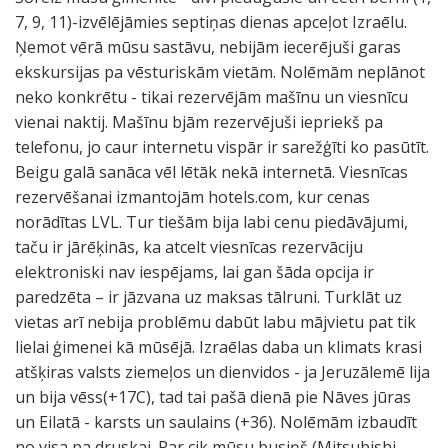
7, 9, 11)-izvēlējāmies septiņas dienas apceļot Izraēlu.
Ņemot vērā mūsu sastāvu, nebijām iecerējuši garas
ekskursijas pa vēsturiskām vietām. Nolēmām neplānot
neko konkrētu - tikai rezervējām mašīnu un viesnīcu
vienai naktij. Mašīnu bjām rezervējuši iepriekš pa
telefonu, jo caur internetu vispār ir sarežģīti ko pasūtīt.
Beigu galā sanāca vēl lētāk nekā internetā. Viesnīcas
rezervēšanai izmantojām hotels.com, kur cenas
norādītas LVL. Tur tiešām bija labi cenu piedāvājumi,
taču ir jārēķinās, ka atcelt viesnīcas rezervāciju
elektroniski nav iespējams, lai gan šāda opcija ir
paredzēta – ir jāzvana uz maksas tālruni. Turklāt uz
vietas arī nebija problēmu dabūt labu mājvietu pat tik
lielai ģimenei kā mūsējā. Izraēlas daba un klimats krasi
atšķiras valsts ziemeļos un dienvidos - ja Jeruzālemē lija
un bija vēss(+17C), tad tai pašā dienā pie Nāves jūras
un Eilatā - karsts un saulains (+36). Nolēmām izbaudīt
no visa pa druskai. Par cik mūsu busiņš (Mitsubishi