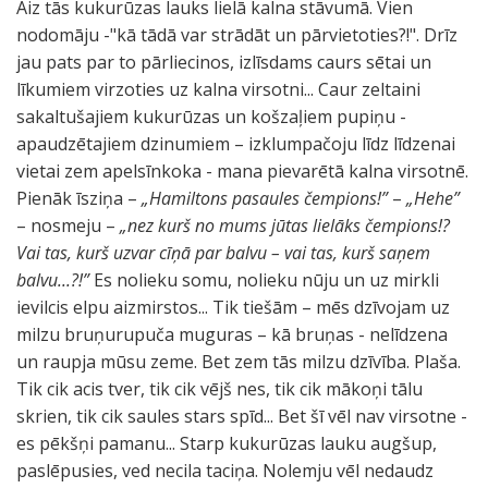
Aiz tās kukurūzas lauks lielā kalna stāvumā. Vien
nodomāju -"kā tādā var strādāt un pārvietoties?!". Drīz
jau pats par to pārliecinos, izlīsdams caurs sētai un
līkumiem virzoties uz kalna virsotni... Caur zeltaini
sakaltušajiem kukurūzas un košzaļiem pupiņu -
apaudzētajiem dzinumiem – izklumpačoju līdz līdzenai
vietai zem apelsīnkoka - mana pievarētā kalna virsotnē.
Pienāk īsziņa –
„Hamiltons pasaules čempions!”
–
„Hehe”
– nosmeju –
„nez kurš no mums jūtas lielāks čempions!?
Vai tas, kurš uzvar cīņā par balvu – vai tas, kurš saņem
balvu...?!”
Es nolieku somu, nolieku nūju un uz mirkli
ievilcis elpu aizmirstos... Tik tiešām – mēs dzīvojam uz
milzu bruņurupuča muguras – kā bruņas - nelīdzena
un raupja mūsu zeme. Bet zem tās milzu dzīvība. Plaša.
Tik cik acis tver, tik cik vējš nes, tik cik mākoņi tālu
skrien, tik cik saules stars spīd... Bet šī vēl nav virsotne -
es pēkšņi pamanu... Starp kukurūzas lauku augšup,
paslēpusies, ved necila taciņa. Nolemju vēl nedaudz