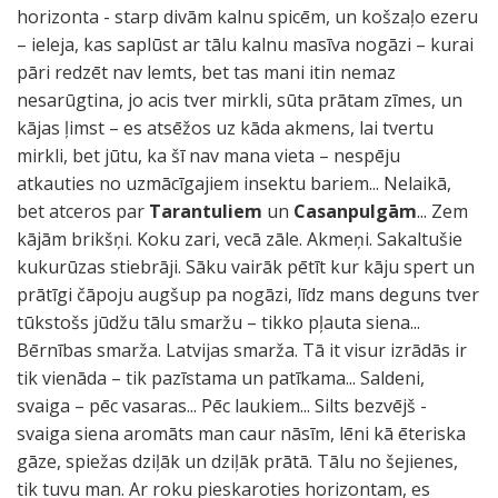
horizonta - starp divām kalnu spicēm, un košzaļo ezeru
– ieleja, kas saplūst ar tālu kalnu masīva nogāzi – kurai
pāri redzēt nav lemts, bet tas mani itin nemaz
nesarūgtina, jo acis tver mirkli, sūta prātam zīmes, un
kājas ļimst – es atsēžos uz kāda akmens, lai tvertu
mirkli, bet jūtu, ka šī nav mana vieta – nespēju
atkauties no uzmācīgajiem insektu bariem... Nelaikā,
bet atceros par
Tarantuliem
un
Casanpulgām
... Zem
kājām brikšņi. Koku zari, vecā zāle. Akmeņi. Sakaltušie
kukurūzas stiebrāji. Sāku vairāk pētīt kur kāju spert un
prātīgi čāpoju augšup pa nogāzi, līdz mans deguns tver
tūkstošs jūdžu tālu smaržu – tikko pļauta siena...
Bērnības smarža. Latvijas smarža. Tā it visur izrādās ir
tik vienāda – tik pazīstama un patīkama... Saldeni,
svaiga – pēc vasaras... Pēc laukiem... Silts bezvējš -
svaiga siena aromāts man caur nāsīm, lēni kā ēteriska
gāze, spiežas dziļāk un dziļāk prātā. Tālu no šejienes,
tik tuvu man. Ar roku pieskaroties horizontam, es