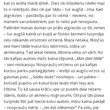
kas to iecēla manā dzīvē... Diez cik mūsdienu cilvēki maz
to ir redzējuši, diez cik par tādu – tur augšā - zina. Kad
atgriezies – pastāstīju par to ciemā – neviens, no
maniem sarunbiedriem, par to neko pat nenojauta...
Palēnām manas domas un prāts atgriezās uz šīs zemes
– tur augšā kalnā un kopā ar fizisko ķermeni turpināja
ceļu nākamās virsotnes virzienā. Maza netaka, līkločus
ved mani tālāk kukurūzu labirintos, stāva un
akmeņaina. Tad atkal neliela, līdzena vieta un vārti. Aiz
tās kafijas audzes mežs kalna slīpumā.
„Man jāiet tālāk”
– sevi noskaņoju. Nospraužu virzienu un pa kafijas
kociņu parku pastaigājoties – ieslīpi uz augšu virzos uz
gaismas pusi...
„Salātu lauks”
nosmejos – un patiesi –
košzaļš pupiņu un kukurūzas lauks man teju acis
žilbina. To kā sausa krāču upe uz pusēm dala nesens
ūdens, dubļu un akmeņu nogruvums. Otrpus tās pļava
turpinās līdz pat biezai koku audzei, milzu kalna pakājē
– nospraužu mērķi –
„tas būs nākamais!”
Pa vidu, pie