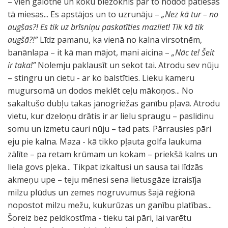
– vien galotne un koku biezoknis pār to nodod patiesās
tā miesas... Es apstājos un to uzrunāju –
„Nez kā tur – no
augšas?! Es tik uz brīsniņu paskatīties mazliet! Tik kā tik
augšā?!”
Līdz pamanu, ka vienā no kalna virsotnēm,
banānlapa – it kā man mājot, mani aicina –
„Nāc te! Šeit
ir taka!”
Nolemju paklausīt un sekot tai. Atrodu sev nūju
– stingru un cietu - ar ko balstīties. Lieku kameru
mugursomā un dodos meklēt ceļu mākoņos... No
sakaltušo dubļu takas jānogriežas ganību pļavā. Atrodu
vietu, kur dzeloņu drātis ir ar lielu spraugu – paslidinu
somu un izmetu cauri nūju – tad pats. Pārrausies pāri
eju pie kalna. Maza - kā tikko pļauta golfa laukuma
zālīte – pa retam krūmam un kokam – priekšā kalns un
liela govs pļeka... Tikpat izkaltusi un sausa tai līdzās
akmeņu upe – teju mēnesi sena lietusgāze izraisīja
milzu plūdus un zemes nogruvumus šajā reģionā
nopostot milzu mežu, kukurūzas un ganību platības...
Šoreiz bez peldkostīma - tieku tai pāri, lai varētu