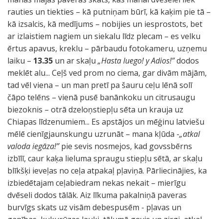
rauties un tiekties – kā putniņam būrī, kā kaķim pie tā –
kā izsalcis, kā medījums – nobijies un iesprostots, bet
ar izlaistiem nagiem un siekalu līdz plecam – es velku
ērtus apavus, kreklu – pārbaudu fotokameru, uzņemu
laiku –
13.35
un ar skaļu
„Hasta luego! y Adios!”
dodos
meklēt alu... Ceļš ved prom no ciema, gar divām mājām,
tad vēl viena – un man pretī pa šauru ceļu lēnā solī
čāpo telēns – vienā pusē banānkoku un citrusaugu
biezoknis – otrā dzeloņstiepļu sēta un krauja uz
Chiapas līdzenumiem... Es apstājos un mēģinu latviešu
mēlē cienīgjaunskungu uzrunāt – mana kļūda -
„atkal
valoda iegāza!”
pie sevis nosmejos, kad govssbērns
izbīlī, caur kaķa lieluma spraugu stiepļu sētā, ar skaļu
blīkšķi ieveļas no ceļa atpakaļ pļaviņā. Pārliecinājies, ka
izbiedētajam ceļabiedram nekas nekait – mierīgu
dvēseli dodos tālāk. Aiz līkuma pakalniņā paveras
burvīgs skats uz visām debespusēm - pļavas un