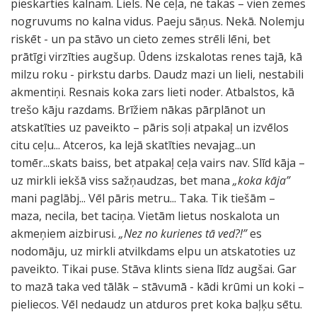
pieskarties kalnam. Liels. Ne ceļa, ne takas – vien zemes
nogruvums no kalna vidus. Paeju sāņus. Nekā. Nolemju
riskēt - un pa stāvo un cieto zemes strēli lēni, bet
prātīgi virzīties augšup. Ūdens izskalotas renes tajā, kā
milzu roku - pirkstu darbs. Daudz mazi un lieli, nestabili
akmentiņi. Resnais koka zars lieti noder. Atbalstos, kā
trešo kāju razdams. Brīžiem nākas pārplānot un
atskatīties uz paveikto – pāris soļi atpakaļ un izvēlos
citu ceļu... Atceros, ka lejā skatīties nevajag...un
tomēr...skats baiss, bet atpakaļ ceļa vairs nav. Slīd kāja –
uz mirkli iekšā viss sažņaudzas, bet mana
„koka kāja”
mani paglābj... Vēl pāris metru... Taka. Tik tiešām –
maza, necila, bet taciņa. Vietām lietus noskalota un
akmeņiem aizbirusi.
„Nez no kurienes tā ved?!”
es
nodomāju, uz mirkli atvilkdams elpu un atskatoties uz
paveikto. Tikai puse. Stāva klints siena līdz augšai. Gar
to mazā taka ved tālāk – stāvumā - kādi krūmi un koki –
pieliecos. Vēl nedaudz un atduros pret koka baļķu sētu.