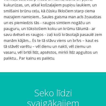
kukurūzas, un, atkal košzaļajiem pupiņu laukiem, un
smilšaini brūnu ceļu, kā čūsku līkločiem starp ciema
mazajiem namiņiem... Saules gaisma man acīs žņaudzas
un es piemiedzis tās - raugos simtiem nogāžu un
pauguru, un tūkstošiem koku un krūmu tālumā - ar
savu dvēseli es raugos - zaļi koši krāsotajā pasaulē zem
manām kājām.... Es te tā stāvu viens un brīvs – kaut es
tā stāvēt varētu – vēl dienu un nakti, vēl ziemu un
vasaru, vēl brīdi līdz, apsēstos, mirkli līdz apgultos un
paliktu... Par kalnu es paliktu.
.
.
.
.
.
.
„
„
K
K
K
K
S
.
.
.
.
.
.
S
S
r
r
r
r
a
.
.
.
.
.
.
a
a
e
e
e
e
u
c
P
.
.
.
m
l
l
i
i
i
i
l
Seko līdzi
e
a
A
A
A
i
ā
ā
s
s
s
s
e
ļ
l
k
k
k
r
t
t
a
a
a
a
s
svaigākajiem
š
a
m
m
m
k
u
u
j
j
j
j
g