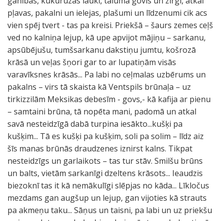
ganības, kukurūzas lauki, tālumā govis un zirgi, atkal
pļavas, pakalni un ielejas, plašumi un līdzenumi cik acs
vien spēj tvert - tas pa kreisi. Priekšā – šaurs zemes ceļš
ved no kalniņa lejup, kā upe apvijot mājiņu – sarkanu,
apsūbējušu, tumšsarkanu dakstiņu jumtu, košrozā
krāsā un veļas šņori gar to ar lupatiņām visās
varavīksnes krāsās... Pa labi no ceļmalas uzbērums un
pakalns – virs tā skaista kā Ventspils brūnaļa – uz
tirkizzilām Meksikas debesīm - govs,- kā kafija ar pienu
– samtaini brūna, tā nopēta mani, padomā un atkal
savā nesteidzīgā dabā turpina iesākto...kušķi pa
kušķim... Tā es kušķi pa kušķim, soli pa solim – līdz aiz
šīs manas brūnās draudzenes iznirst kalns. Tikpat
nesteidzīgs un garlaikots – tas tur stāv. Smilšu brūns
un balts, vietām sarkanīgi dzeltens krāsots... Ieaudzis
biezoknī tas it kā nemākulīgi slēpjas no kāda... Līkločus
mezdams gan augšup un lejup, gan vijoties kā strauts
pa akmeņu taku... Sāņus un taisni, pa labi un uz priekšu