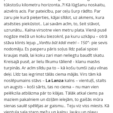
tūkstošu kilometru horizonta...?! Kā lūgšanu noskaitu,
aizvēris acis. Par pateicību, par ceļu šurp rādīto. Par
zaru pie kurā pieķerties, kājai slīdot, uz akmens, kura
atsēsties piekūstot... Lai savām acīm, to, šeit stāvot,
uzrunātu... Kalna virsotne vien metru plata. Vienā pusē
nogāze mežā un koku biezoknī, pa kuru uzkāpu – otrā
stāva klints lejup.
„Varētu būt kādi metri – 150”
- pie sevis
nodomāju. Es pasperu pāris soļus līdz pašai spicei
kraujas malā, lai koku zari man neliegtu baudīt skatu.
Kreisajā pusē, ar lielu līkumu tālienē - klanu masīvs
turpinās. Ar acīm slīdu pa to – kā košu tumši zaļu vilnas
deķi. Līdz tas iegrimst tālās ciema mājās. Virs tām kā
noslēpumains stāvs –
La Lanza
kalns – vientuļš, stalts
un augsts – koši sārts, tas no ciema – nu man vien
pelēkzila atblāzma pār to klājas. Tālāk atkal ciems pa
maziem pakalniem un dziļām ielejām, to gaišās mūra
sienas saulē spēlējas ar gaismu... Teju viz viss miests. Kā
vientuļa sala starp mežu un kalnu, lauku un pļavu,