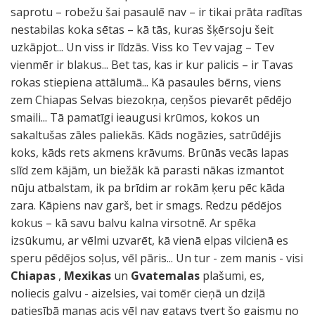
saprotu – robežu šai pasaulē nav – ir tikai prāta radītas
nestabilas koka sētas – kā tās, kuras šķērsoju šeit
uzkāpjot... Un viss ir līdzās. Viss ko Tev vajag – Tev
vienmēr ir blakus... Bet tas, kas ir kur palicis – ir Tavas
rokas stiepiena attālumā... Kā pasaules bērns, viens
zem Chiapas Selvas biezokņa, ceņšos pievarēt pēdējo
smaili... Tā pamatīgi ieaugusi krūmos, kokos un
sakaltušas zāles paliekās. Kāds nogāzies, satrūdējis
koks, kāds rets akmens krāvums. Brūnās vecās lapas
slīd zem kājām, un biežāk kā parasti nākas izmantot
nūju atbalstam, ik pa brīdim ar rokām ķeru pēc kāda
zara. Kāpiens nav garš, bet ir smags. Redzu pēdējos
kokus – kā savu balvu kalna virsotnē. Ar spēka
izsūkumu, ar vēlmi uzvarēt, kā vienā elpas vilcienā es
speru pēdējos soļus, vēl pāris... Un tur - zem manis - visi
Chiapas
,
Mexikas
un
Gvatemalas
plašumi, es,
noliecis galvu - aizelsies, vai tomēr cieņā un dziļā
patiesībā manas acis vēl nav gatavs tvert šo gaismu no