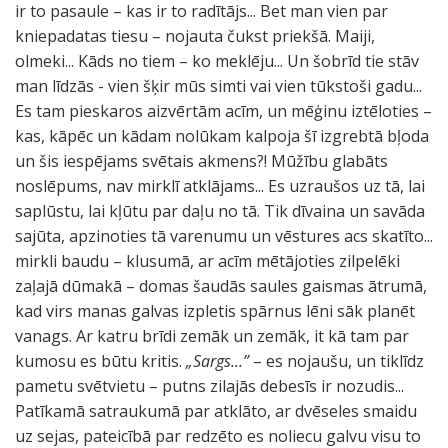
ir to pasaule – kas ir to radītājs... Bet man vien par
kniepadatas tiesu – nojauta čukst priekšā. Maiji,
olmeki... Kāds no tiem – ko meklēju... Un šobrīd tie stāv
man līdzās - vien šķir mūs simti vai vien tūkstoši gadu...
Es tam pieskaros aizvērtām acīm, un mēģinu iztēloties –
kas, kāpēc un kādam nolūkam kalpoja šī izgrebtā bļoda
un šis iespējams svētais akmens?! Mūžību glabāts
noslēpums, nav mirklī atklājams... Es uzraušos uz tā, lai
saplūstu, lai kļūtu par daļu no tā. Tik dīvaina un savāda
sajūta, apzinoties tā varenumu un vēstures acs skatīto...
mirkli baudu – klusumā, ar acīm mētājoties zilpelēki
zaļajā dūmakā – domas šaudās saules gaismas ātrumā,
kad virs manas galvas izpletis spārnus lēni sāk planēt
vanags. Ar katru brīdi zemāk un zemāk, it kā tam par
kumosu es būtu kritis.
„Sargs...”
– es nojaušu, un tiklīdz
pametu svētvietu – putns zilajās debesīs ir nozudis...
Patīkamā satraukumā par atklāto, ar dvēseles smaidu
uz sejas, pateicībā par redzēto es noliecu galvu visu to