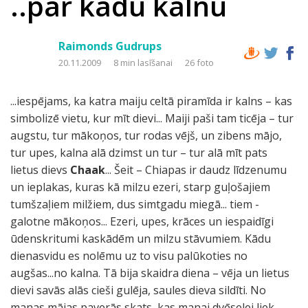
..par kādu kalnu
Raimonds Gudrups
20.11.2009
8 min lasīšanai
26 foto
...iespējams, ka katra maiju celtā piramīda ir kalns – kas
simbolizē vietu, kur mīt dievi... Maiji paši tam ticēja – tur
augstu, tur mākoņos, tur rodas vējš, un zibens mājo,
tur upes, kalna alā dzimst un tur – tur alā mīt pats
lietus dievs
Chaak
... Šeit – Chiapas ir daudz līdzenumu
un ieplakas, kuras kā milzu ezeri, starp guļošajiem
tumšzaļiem milžiem, dus simtgadu miegā... tiem -
galotne mākoņos... Ezeri, upes, krāces un iespaidīgi
ūdenskritumi kaskādēm un milzu stāvumiem. Kādu
dienasvidu es nolēmu uz to visu palūkoties no
augšas...no kalna. Tā bija skaidra diena – vēja un lietus
dievi savās alās cieši gulēja, saules dieva sildīti. No
manas mājas paverās skats, kas manai dvēselei liek