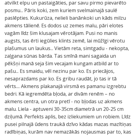
atvilkt elpu un pastaigāties, par savu pirmo pievarēto
posmu... Pāris koki, zem kuriem svelmainajā saulē
paslēpties. Kukurūza, nelieli banānkoki un kāds milzu
akmens tālienē. Es dodos uz zemes malu, pāri elotes
vagām līdz šim klusajam vērotājam. Pusi no manis
augsts, tas ērti iegūlies klints zemē, lai mūžīgi vērotu
plašumus un laukus... Vietām reta, simtgadu - nekopta,
zaļgana sūnas bārda. Tas smīnā mani sagaida un
pēkšņi manā seja šim vecajam kungam atbild ar to
pašu... Es smaidu, vēl nezinu par ko. Es priecājos,
nesaprazdams par ko. Es gribu raudāt, jo tas ir tā
vērts.... Akmens plakanajā virsmā es pamanu izgrebtu
bedri. Kā iegremdēta bļoda, ar divām renēm – no
akmens centra, un otra pretī - no bļodas uz akmens
malu. Liela - aptuveni 30-35cm diametrā un 20-25 cm
dziļumā. Perfekts aplis, bez izliekumiem un robiem. Līdz
pusei pilnajā ūdens traukā dzīvo kādas mazas mazītiņas
radībiņas, kurām nav nemazākās nojausmas par to, kas