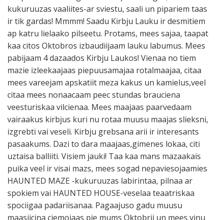
kukuruuzas vaaliites-ar sviestu, saali un pipariem taas
ir tik gardas! Mmmm! Saadu Kirbju Lauku ir desmitiem
ap katru lielaako pilseetu. Protams, mees sajaa, taapat
kaa citos Oktobros izbaudiijaam lauku labumus. Mees
pabijaam 4 dazaados Kirbju Laukos! Vienaa no tiem
mazie izleekaajaas piepuusamajaa rotalmaajaa, citaa
mees vareejam apskatiit meza kakus un kamielus,veel
citaa mees nonaacaam peec stundas brauciena
veesturiskaa vilcienaa. Mees maajaas paarvedaam
vairaakus kirbjus kuri nu rotaa muusu maajas slieksni,
izgrebti vai veseli. Kirbju grebsana arii ir interesants
pasaakums. Dazi to dara maajaas,gimenes lokaa, citi
uztaisa balliiti. Visiem jauki! Taa kaa mans mazaakais
puika veel ir visai mazs, mees sogad nepaviesojaamies
HAUNTED MAZE -kukuruuzas labirintaa, pilnaa ar
spokiem vai HAUNTED HOUSE-veselaa teaatriskaa
spociigaa padariisanaa. Pagaajuso gadu muusu
maasiicina ciemojaas pie mums Oktobrii un mees vinu