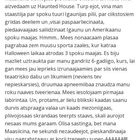
aizvedaam uz Haunted House. Turp ejot, vina man
staastiija par spoku tuuri Igaunijas pilii, par ciikstosiem
griidas deeliem un ,visai paspaarliecinaata,
piedaavaajaas saliidzinaat Igaunu un Amerikaanu
spoku maajas. Hmmm... Mees nonaacaam plasaa
pagrabaa zem muusu sporta zaales, kur katraa
Halloween laikaa atrodas 3 spoku maajas. Es biju
mazliet uztraukta par manu gandriiz 6-gadiigo, kurs, lai
gan mees jau ieprieks izrunaajaamies par siis vienas
teaatrisko dabu un likumiem (neviens tev
nepieskarsies), druumaa apneemiibaa znaudza manu
roku naaves tveerienaa. Mees iesolojaam pirmajaa
labirintaa. Un, protams,ar lielu bliikski kaadas saanu
durvis atspraaga valaa un kaads mezoniigaas,
pliivojosaas skrandaas teerpts staavs, skali aurojot
nesaas mums garaam. Olisa sastinga, bet mana
Maasiicina, ne sekundi nezaudeejot, pieskandinaaja
visu pagrabstaavu ar korii treneetu super-AAAAAA!!!!