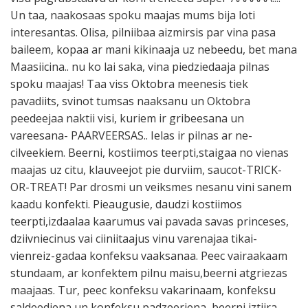
Un taa, naakosaas spoku maajas mums bija loti
interesantas. Olisa, pilniibaa aizmirsis par vina pasa
baileem, kopaa ar mani kikinaaja uz nebeedu, bet mana
Maasiicina.. nu ko lai saka, vina piedziedaaja pilnas
spoku maajas! Taa viss Oktobra meenesis tiek
pavadiits, svinot tumsas naaksanu un Oktobra
peedeejaa naktii visi, kuriem ir gribeesana un
vareesana- PAARVEERSAS.. Ielas ir pilnas ar ne-
cilveekiem. Beerni, kostiimos teerpti,staigaa no vienas
maajas uz citu, klauveejot pie durviim, saucot-TRICK-
OR-TREAT! Par drosmi un veiksmes nesanu vini sanem
kaadu konfekti. Pieaugusie, daudzi kostiimos
teerpti,izdaalaa kaarumus vai pavada savas princeses,
dziivniecinus vai ciiniitaajus vinu varenajaa tikai-
vienreiz-gadaa konfeksu vaaksanaa. Peec vairaakaam
stundaam, ar konfektem pilnu maisu,beerni atgriezas
maajaas. Tur, peec konfeksu vakarinaam, konfeksu
saldeediena un konfeksu padzeeriena, beerni iztiira