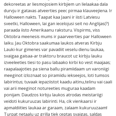
dekoreetas ar liesmojosiem kirbjiem un lielaakaa dala
durvju ir gatavas atveerties peec pirmaa klauveejiena. Ir
Halloween nakts. Taapat kaa Jaani ir iisti Latviesu
sveetki, Halloween, lai gan iecelojusi seit no Anglijas(?)
paraada iisto Amerikaanu raksturu. Vispirms, viss
Oktobra meenesis mums ir paarveerties par Halloween
laiku. Jau Oktobra saakumaa laukos atveras Kirbju
Lauki-kur gimenes var pavadiit veselu dienu laukaa,
svaigaa gaisaa-ar traktoru braucot uz kirbju lauku
izveeleeties tiesi to pasu labaako kirbi ko vest maajaas;
raapalaajoties pa siena ballu piramiidaam un varoniigi
meeginot izloznaat so piramiidu iekseejos, loti tumsos
labirintus; tuvaak iepaziistot kaadu aitinu,telinu vai caali
vai arii meeginot notureeties muguraa kaadam
ponijam. Daudzos kirbju laukos atrodas meistariigi
veidoti kukuruuzas labirinti. Ha, cik vienkaarsi ir
apmaldiities laukaa ar garaam, zalaam kukuruuzaam!
Turpat netaalu uz grilla tiek ceptas svaigas, saldas