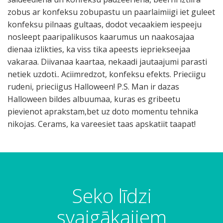
zobus ar konfeksu zobupastu un paarlaimiigi iet guleet
konfeksu pilnaas gultaas, dodot vecaakiem iespeeju
nosleept paaripalikusos kaarumus un naakosajaa
dienaa izlikties, ka viss tika apeests iepriekseejaa
vakaraa. Diivanaa kaartaa, nekaadi jautaajumi parasti
netiek uzdoti.. Aciimredzot, konfeksu efekts. Prieciigu
rudeni, prieciigus Halloween! P.S. Man ir dazas
Halloween bildes albuumaa, kuras es gribeetu
pievienot aprakstam,bet uz doto momentu tehnika
nikojas. Cerams, ka vareesiet taas apskatiit taapat!
Seko līdzi
svaigākajiem