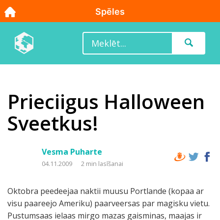
Prieciigus Halloween
Sveetkus!
Vesma Puharte
04.11.2009
2 min lasīšanai
Oktobra peedeejaa naktii muusu Portlande (kopaa ar
visu paareejo Ameriku) paarveersas par magisku vietu.
Pustumsaas ielaas mirgo mazas gaisminas, maajas ir