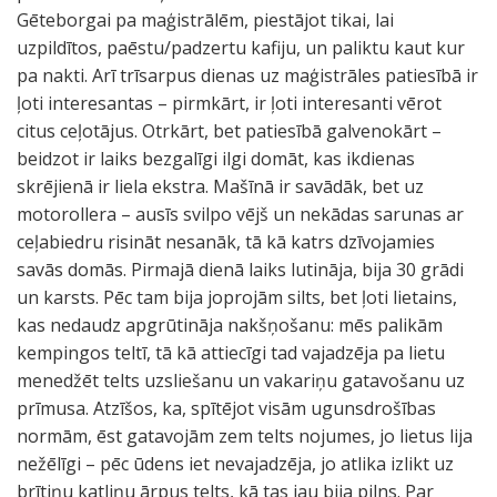
Gēteborgai pa maģistrālēm, piestājot tikai, lai
uzpildītos, paēstu/padzertu kafiju, un paliktu kaut kur
pa nakti. Arī trīsarpus dienas uz maģistrāles patiesībā ir
ļoti interesantas – pirmkārt, ir ļoti interesanti vērot
citus ceļotājus. Otrkārt, bet patiesībā galvenokārt –
beidzot ir laiks bezgalīgi ilgi domāt, kas ikdienas
skrējienā ir liela ekstra. Mašīnā ir savādāk, bet uz
motorollera – ausīs svilpo vējš un nekādas sarunas ar
ceļabiedru risināt nesanāk, tā kā katrs dzīvojamies
savās domās. Pirmajā dienā laiks lutināja, bija 30 grādi
un karsts. Pēc tam bija joprojām silts, bet ļoti lietains,
kas nedaudz apgrūtināja nakšņošanu: mēs palikām
kempingos teltī, tā kā attiecīgi tad vajadzēja pa lietu
menedžēt telts uzsliešanu un vakariņu gatavošanu uz
prīmusa. Atzīšos, ka, spītējot visām ugunsdrošības
normām, ēst gatavojām zem telts nojumes, jo lietus lija
nežēlīgi – pēc ūdens iet nevajadzēja, jo atlika izlikt uz
brītiņu katliņu ārpus telts, kā tas jau bija pilns. Par