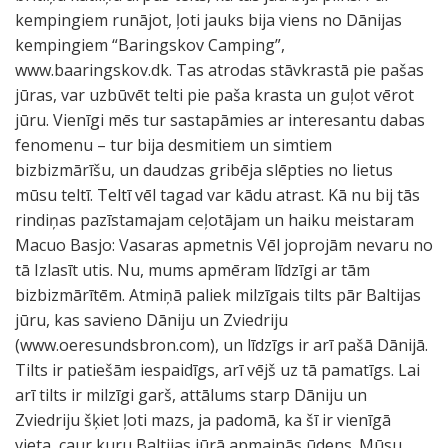
kempingiem runājot, ļoti jauks bija viens no Dānijas
kempingiem “Baringskov Camping”,
www.baaringskov.dk. Tas atrodas stāvkrastā pie pašas
jūras, var uzbūvēt telti pie paša krasta un guļot vērot
jūru. Vienīgi mēs tur sastapāmies ar interesantu dabas
fenomenu – tur bija desmitiem un simtiem
bizbizmārīšu, un daudzas gribēja slēpties no lietus
mūsu teltī. Teltī vēl tagad var kādu atrast. Kā nu bij tās
rindiņas pazīstamajam ceļotājam un haiku meistaram
Macuo Basjo: Vasaras apmetnis Vēl joprojām nevaru no
tā Izlasīt utis. Nu, mums apmēram līdzīgi ar tām
bizbizmārītēm. Atmiņā paliek milzīgais tilts pār Baltijas
jūru, kas savieno Dāniju un Zviedriju
(www.oeresundsbron.com), un līdzīgs ir arī pašā Dānijā.
Tilts ir patiešām iespaidīgs, arī vējš uz tā pamatīgs. Lai
arī tilts ir milzīgi garš, attālums starp Dāniju un
Zviedriju šķiet ļoti mazs, ja padomā, ka šī ir vienīgā
vieta, caur kuru Baltijas jūrā apmainās ūdens. Mūsu