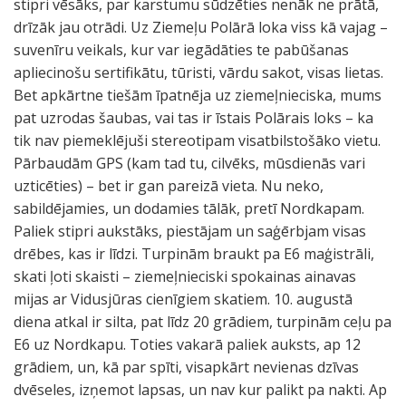
stipri vēsāks, par karstumu sūdzēties nenāk ne prātā,
drīzāk jau otrādi. Uz Ziemeļu Polārā loka viss kā vajag –
suvenīru veikals, kur var iegādāties te pabūšanas
apliecinošu sertifikātu, tūristi, vārdu sakot, visas lietas.
Bet apkārtne tiešām īpatnēja uz ziemeļnieciska, mums
pat uzrodas šaubas, vai tas ir īstais Polārais loks – ka
tik nav piemeklējuši stereotipam visatbilstošāko vietu.
Pārbaudām GPS (kam tad tu, cilvēks, mūsdienās vari
uzticēties) – bet ir gan pareizā vieta. Nu neko,
sabildējamies, un dodamies tālāk, pretī Nordkapam.
Paliek stipri aukstāks, piestājam un saģērbjam visas
drēbes, kas ir līdzi. Turpinām braukt pa E6 maģistrāli,
skati ļoti skaisti – ziemeļnieciski spokainas ainavas
mijas ar Vidusjūras cienīgiem skatiem. 10. augustā
diena atkal ir silta, pat līdz 20 grādiem, turpinām ceļu pa
E6 uz Nordkapu. Toties vakarā paliek auksts, ap 12
grādiem, un, kā par spīti, visapkārt nevienas dzīvas
dvēseles, izņemot lapsas, un nav kur palikt pa nakti. Ap