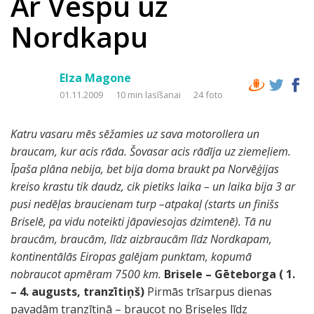
Ar Vespu uz
Nordkapu
Elza Magone
01.11.2009
10 min lasīšanai
24 foto
Katru vasaru mēs sēžamies uz sava motorollera un
braucam, kur acis rāda. Šovasar acis rādīja uz ziemeļiem.
Īpaša plāna nebija, bet bija doma braukt pa Norvēģijas
kreiso krastu tik daudz, cik pietiks laika – un laika bija 3 ar
pusi nedēļas braucienam turp –atpakaļ (starts un finišs
Briselē, pa vidu noteikti jāpaviesojas dzimtenē). Tā nu
braucām, braucām, līdz aizbraucām līdz Nordkapam,
kontinentālās Eiropas galējam punktam, kopumā
nobraucot apmēram 7500 km.
Brisele – Gēteborga ( 1.
– 4. augusts, tranzītiņš)
Pirmās trīsarpus dienas
pavadām tranzītiņā – braucot no Briseles līdz