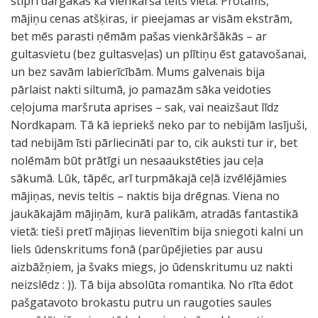
stipri dārgākas kā vienkārša telts vieta. Protams,
mājiņu cenas atšķiras, ir pieejamas ar visām ekstrām,
bet mēs parasti ņēmām pašas vienkāršākās – ar
gultasvietu (bez gultasveļas) un plītiņu ēst gatavošanai,
un bez savām labierīcībām. Mums galvenais bija
pārlaist nakti siltumā, jo pamazām sāka veidoties
ceļojuma maršruta aprises – sak, vai neaizšaut līdz
Nordkapam. Tā kā iepriekš neko par to nebijām lasījuši,
tad nebijām īsti pārliecināti par to, cik auksti tur ir, bet
nolēmām būt prātīgi un nesaaukstēties jau ceļa
sākumā. Lūk, tāpēc, arī turpmākajā ceļā izvēlējāmies
mājiņas, nevis teltis – naktis bija drēgnas. Viena no
jaukākajām mājiņām, kurā palikām, atradās fantastikā
vietā: tieši pretī mājiņas lievenītim bija sniegoti kalni un
liels ūdenskritums fonā (parūpējieties par ausu
aizbāžņiem, ja švaks miegs, jo ūdenskritumu uz nakti
neizslēdz : )). Tā bija absolūta romantika. No rīta ēdot
pašgatavoto brokastu putru un raugoties saules