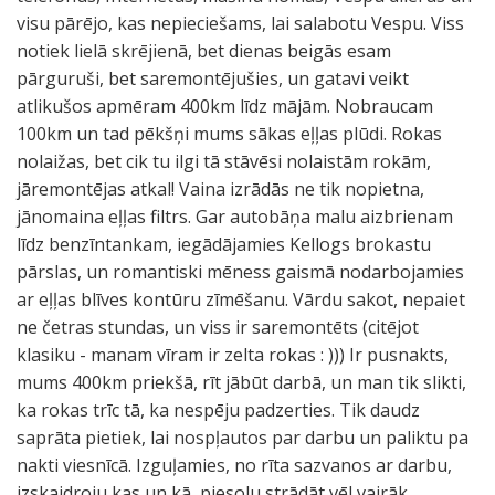
visu pārējo, kas nepieciešams, lai salabotu Vespu. Viss
notiek lielā skrējienā, bet dienas beigās esam
pārguruši, bet saremontējušies, un gatavi veikt
atlikušos apmēram 400km līdz mājām. Nobraucam
100km un tad pēkšņi mums sākas eļļas plūdi. Rokas
nolaižas, bet cik tu ilgi tā stāvēsi nolaistām rokām,
jāremontējas atkal! Vaina izrādās ne tik nopietna,
jānomaina eļļas filtrs. Gar autobāņa malu aizbrienam
līdz benzīntankam, iegādājamies Kellogs brokastu
pārslas, un romantiski mēness gaismā nodarbojamies
ar eļļas blīves kontūru zīmēšanu. Vārdu sakot, nepaiet
ne četras stundas, un viss ir saremontēts (citējot
klasiku - manam vīram ir zelta rokas : ))) Ir pusnakts,
mums 400km priekšā, rīt jābūt darbā, un man tik slikti,
ka rokas trīc tā, ka nespēju padzerties. Tik daudz
saprāta pietiek, lai nospļautos par darbu un paliktu pa
nakti viesnīcā. Izguļamies, no rīta sazvanos ar darbu,
izskaidroju kas un kā, piesolu strādāt vēl vairāk