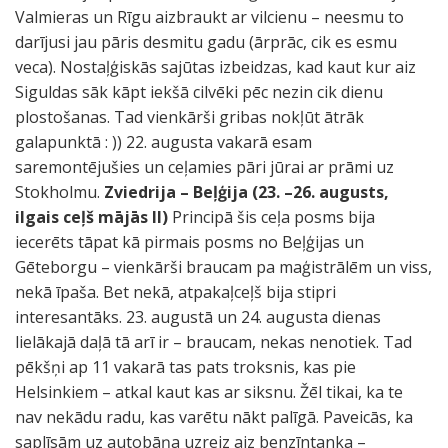
Valmieras un Rīgu aizbraukt ar vilcienu – neesmu to
darījusi jau pāris desmitu gadu (ārprāc, cik es esmu
veca). Nostaļģiskās sajūtas izbeidzas, kad kaut kur aiz
Siguldas sāk kāpt iekšā cilvēki pēc nezin cik dienu
plostošanas. Tad vienkārši gribas nokļūt ātrāk
galapunktā : )) 22. augusta vakarā esam
saremontējušies un ceļamies pāri jūrai ar prāmi uz
Stokholmu.
Zviedrija – Beļģija (23. –26. augusts,
ilgais ceļš mājās II)
Principā šis ceļa posms bija
iecerēts tāpat kā pirmais posms no Beļģijas un
Gēteborgu – vienkārši braucam pa maģistrālēm un viss,
nekā īpaša. Bet nekā, atpakaļceļš bija stipri
interesantāks. 23. augustā un 24. augusta dienas
lielākajā daļā tā arī ir – braucam, nekas nenotiek. Tad
pēkšņi ap 11 vakarā tas pats troksnis, kas pie
Helsinkiem – atkal kaut kas ar siksnu. Žēl tikai, ka te
nav nekādu radu, kas varētu nākt palīgā. Paveicās, ka
saplīsām uz autobāņa uzreiz aiz benzīntanka –