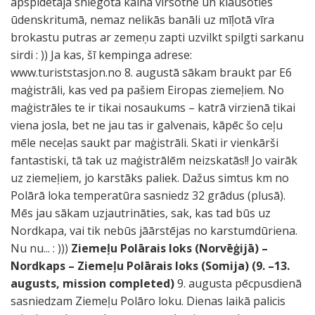
apspīdētajā sniegotā kalna virsotnē un klausoties
ūdenskritumā, nemaz nelikās banāli uz mīļotā vīra
brokastu putras ar zemeņu zapti uzvilkt spilgti sarkanu
sirdi : )) Ja kas, šī kempinga adrese:
www.turiststasjon.no 8. augustā sākam braukt par E6
maģistrāli, kas ved pa pašiem Eiropas ziemeļiem. No
maģistrāles te ir tikai nosaukums – katrā virzienā tikai
viena josla, bet ne jau tas ir galvenais, kāpēc šo ceļu
mēle neceļas saukt par maģistrāli. Skati ir vienkārši
fantastiski, tā tak uz maģistrālēm neizskatās!! Jo vairāk
uz ziemeļiem, jo karstāks paliek. Dažus simtus km no
Polārā loka temperatūra sasniedz 32 grādus (plusā).
Mēs jau sākam uzjautrināties, sak, kas tad būs uz
Nordkapa, vai tik nebūs jāārstējas no karstumdūriena.
Nu nu... : )))
Ziemeļu Polārais loks (Norvēģijā) –
Nordkaps – Ziemeļu Polārais loks (Somija) (9. –13.
augusts, mission completed)
9. augusta pēcpusdienā
sasniedzam Ziemeļu Polāro loku. Dienas laikā palicis