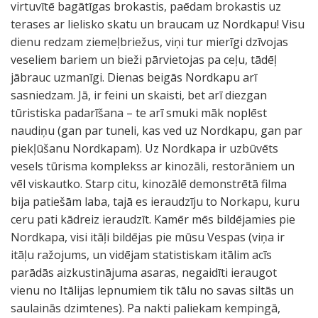
virtuvītē bagātīgas brokastis, paēdam brokastis uz
terases ar lielisko skatu un braucam uz Nordkapu! Visu
dienu redzam ziemeļbriežus, viņi tur mierīgi dzīvojas
veseliem bariem un bieži pārvietojas pa ceļu, tādēļ
jābrauc uzmanīgi. Dienas beigās Nordkapu arī
sasniedzam. Jā, ir feini un skaisti, bet arī diezgan
tūristiska padarīšana – te arī smuki māk noplēst
naudiņu (gan par tuneli, kas ved uz Nordkapu, gan par
piekļūšanu Nordkapam). Uz Nordkapa ir uzbūvēts
vesels tūrisma komplekss ar kinozāli, restorāniem un
vēl viskautko. Starp citu, kinozālē demonstrētā filma
bija patiešām laba, tajā es ieraudzīju to Norkapu, kuru
ceru pati kādreiz ieraudzīt. Kamēr mēs bildējamies pie
Nordkapa, visi itāļi bildējas pie mūsu Vespas (viņa ir
itāļu ražojums, un vidējam statistiskam itālim acīs
parādās aizkustinājuma asaras, negaidīti ieraugot
vienu no Itālijas lepnumiem tik tālu no savas siltās un
saulainās dzimtenes). Pa nakti paliekam kempingā,