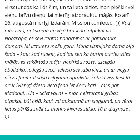
virsstundas kā līdz šim, un tā lieta aiziet, man piešķir vēl
vienu brīvu dienu, lai mierīgi aizbrauktu mājās. Ko arī
26. augustā mierīgi izdarām. Mission comleted : )))
Kad
mēs lietū, aukstumā un vējā braucām atpakaļ no
Nordkapa, es sevi centos nodarbināt ar patīkamām
domām, lai uzturētu možu garu. Mana vismīļākā doma bija
šāda – kaut kad rudenī, kad jau sen kā būsim atgriezušies
mājās, es sakārtošu māju, nopirkšu rozes, uzcepšu
ābolkūku, iedegšu sveci, ieliešu sev labu vīnu, un ar vieglu
džezu fonā rakstīšu ceļojuma aprakstu. Šobrīd viss tieši tā
arī ir (vienīgi džeza vietā fonā iet Koru kari – mēs par
Madonu!). Un – ticiet vai nē – man neizturami gribas
atpakaļ, būt ceļā, kaut vai aukstumā un slapjumā, un vērot
lietus pērlīšu spēli uz manas ķiveres stikla. Tā ir diagnoze :
)))
Z
I
Z
E
T
N
N
S
D
M
M
v
e
i
6
ā
o
o
o
ā
ē
ū