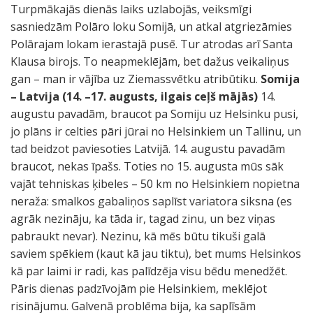
Turpmākajās dienās laiks uzlabojās, veiksmīgi
sasniedzām Polāro loku Somijā, un atkal atgriezāmies
Polārajam lokam ierastajā pusē. Tur atrodas arī Santa
Klausa birojs. To neapmeklējām, bet dažus veikaliņus
gan – man ir vājība uz Ziemassvētku atribūtiku.
Somija
– Latvija (14. –17. augusts, ilgais ceļš mājās)
14.
augustu pavadām, braucot pa Somiju uz Helsinku pusi,
jo plāns ir celties pāri jūrai no Helsinkiem un Tallinu, un
tad beidzot paviesoties Latvijā. 14. augustu pavadām
braucot, nekas īpašs. Toties no 15. augusta mūs sāk
vajāt tehniskas ķibeles – 50 km no Helsinkiem nopietna
neraža: smalkos gabaliņos saplīst variatora siksna (es
agrāk nezināju, ka tāda ir, tagad zinu, un bez viņas
pabraukt nevar). Nezinu, kā mēs būtu tikuši galā
saviem spēkiem (kaut kā jau tiktu), bet mums Helsinkos
kā par laimi ir radi, kas palīdzēja visu bēdu menedžēt.
Pāris dienas padzīvojām pie Helsinkiem, meklējot
risinājumu. Galvenā problēma bija, ka saplīsām