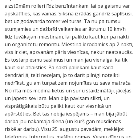
aizstūmām rolleri līdz benzīntankam, lai pa gaismu var
apskatīties, kas vainas. Siksna izrādās gandrīz saplīsusi,
bet uz godavārda tomēr vēl turas. Tā nu pa tumsu
stumjamies un dažbrīd velkamies ar ātrumu 10 km/h
līdz tuvākajam miestiņam, lai paliktu kaut kur pa nakti
un organizētu remontu. Miestiņā ierodamies ap 2 naktī,
viss ir ciet, apzvanām pāris viesnīcas, nekur neatsaucās.
Es tostarp esmu saslimusi un man jau vienalga, ka tik
kaut kur atlaisties. Pa nakti paliekam kaut kādā
dendrārijā, telti neceļam, jo to darīt pilnīgi noteikti
nedrīkst, guļam turpat zem nojumītes uz sava matrača.
No rīta mūs modina lietus un suņu staidzinātāji, jāceļas
un jāpestī sevi ārā. Man bija pavisam slikti, un
visprātīgākais būtu palikt kaut kur viesnīcā un
apārstēties. Bet tas nebija iespējams – man bija jābūt
darbā jau nākamajā dienā (un kurš gan mūsdienās
riskē ar darbu). Visu 25. augustu pavadām, meklējot
telefonus, Internetus, mašīnu nomas, Vespu dīlerus un