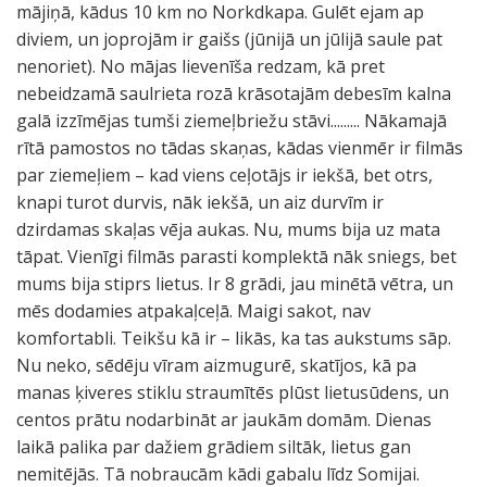
mājiņā, kādus 10 km no Norkdkapa. Gulēt ejam ap
diviem, un joprojām ir gaišs (jūnijā un jūlijā saule pat
nenoriet). No mājas lievenīša redzam, kā pret
nebeidzamā saulrieta rozā krāsotajām debesīm kalna
galā izzīmējas tumši ziemeļbriežu stāvi......... Nākamajā
rītā pamostos no tādas skaņas, kādas vienmēr ir filmās
par ziemeļiem – kad viens ceļotājs ir iekšā, bet otrs,
knapi turot durvis, nāk iekšā, un aiz durvīm ir
dzirdamas skaļas vēja aukas. Nu, mums bija uz mata
tāpat. Vienīgi filmās parasti komplektā nāk sniegs, bet
mums bija stiprs lietus. Ir 8 grādi, jau minētā vētra, un
mēs dodamies atpakaļceļā. Maigi sakot, nav
komfortabli. Teikšu kā ir – likās, ka tas aukstums sāp.
Nu neko, sēdēju vīram aizmugurē, skatījos, kā pa
manas ķiveres stiklu straumītēs plūst lietusūdens, un
centos prātu nodarbināt ar jaukām domām. Dienas
laikā palika par dažiem grādiem siltāk, lietus gan
nemitējās. Tā nobraucām kādi gabalu līdz Somijai.