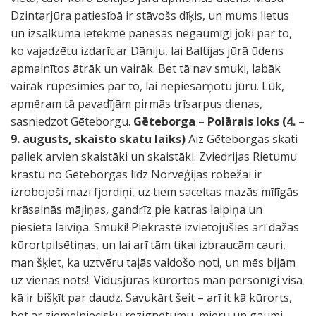
Dzintarjūra patiesībā ir stāvošs dīķis, un mums lietus
un izsalkuma ietekmē panesās negaumīgi joki par to,
ko vajadzētu izdarīt ar Dāniju, lai Baltijas jūrā ūdens
apmainītos ātrāk un vairāk. Bet tā nav smuki, labāk
vairāk rūpēsimies par to, lai nepiesārņotu jūru. Lūk,
apmēram tā pavadījām pirmās trīsarpus dienas,
sasniedzot Gēteborgu.
Gēteborga – Polārais loks (4. –
9. augusts, skaisto skatu laiks)
Aiz Gēteborgas skati
paliek arvien skaistāki un skaistāki. Zviedrijas Rietumu
krastu no Gēteborgas līdz Norvēģijas robežai ir
izrobojoši mazi fjordiņi, uz tiem saceltas mazās mīlīgās
krāsainās mājiņas, gandrīz pie katras laipiņa un
piesieta laiviņa. Smuki! Piekrastē izvietojušies arī dažas
kūrortpilsētiņas, un lai arī tām tikai izbraucām cauri,
man šķiet, ka uztvēru tajās valdošo noti, un mēs bijām
uz vienas nots!. Vidusjūras kūrortos man personīgi visa
kā ir bišķīt par daudz. Savukārt šeit – arī it kā kūrorts,
bet ar ziemeļniecisku rezignētumu, mieru un gaumi.