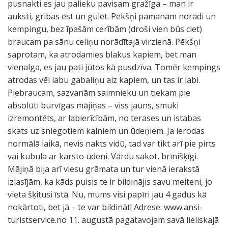
pusnakti es jau palieku pavisam gražīga – man ir
auksti, gribas ēst un gulēt. Pēkšņi pamanām norādi un
kempingu, bez īpašām cerībām (droši vien būs ciet)
braucam pa sānu celiņu norādītajā virzienā. Pēkšņi
saprotam, ka atrodamies blakus kapiem, bet man
vienalga, es jau pati jūtos kā pusdzīva. Tomēr kempings
atrodas vēl labu gabaliņu aiz kapiem, un tas ir labi.
Piebraucam, sazvanām saimnieku un tiekam pie
absolūti burvīgas mājiņas – viss jauns, smuki
izremontēts, ar labierīcībām, no terases un istabas
skats uz sniegotiem kalniem un ūdeņiem. Ja ierodas
normālā laikā, nevis nakts vidū, tad var tikt arī pie pirts
vai kubula ar karsto ūdeni. Vārdu sakot, brīnišķīgi.
Mājiņā bija arī viesu grāmata un tur vienā ierakstā
izlasījām, ka kāds puisis te ir bildinājis savu meiteni, jo
vieta šķitusi īstā. Nu, mums visi papīri jau 4 gadus kā
nokārtoti, bet jā – te var bildināt! Adrese: www.ansi-
turistservice.no 11. augustā pagatavojam savā lieliskajā