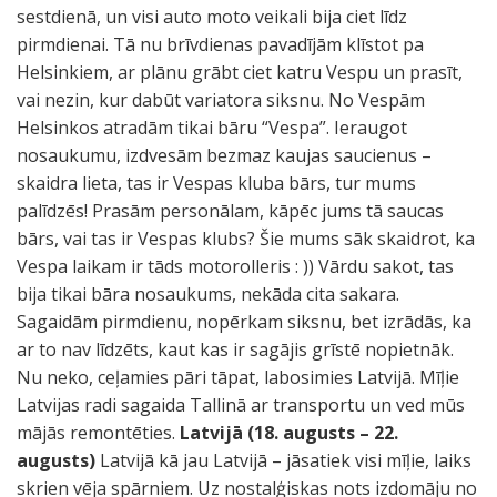
sestdienā, un visi auto moto veikali bija ciet līdz
pirmdienai. Tā nu brīvdienas pavadījām klīstot pa
Helsinkiem, ar plānu grābt ciet katru Vespu un prasīt,
vai nezin, kur dabūt variatora siksnu. No Vespām
Helsinkos atradām tikai bāru “Vespa”. Ieraugot
nosaukumu, izdvesām bezmaz kaujas saucienus –
skaidra lieta, tas ir Vespas kluba bārs, tur mums
palīdzēs! Prasām personālam, kāpēc jums tā saucas
bārs, vai tas ir Vespas klubs? Šie mums sāk skaidrot, ka
Vespa laikam ir tāds motorolleris : )) Vārdu sakot, tas
bija tikai bāra nosaukums, nekāda cita sakara.
Sagaidām pirmdienu, nopērkam siksnu, bet izrādās, ka
ar to nav līdzēts, kaut kas ir sagājis grīstē nopietnāk.
Nu neko, ceļamies pāri tāpat, labosimies Latvijā. Mīļie
Latvijas radi sagaida Tallinā ar transportu un ved mūs
mājās remontēties.
Latvijā (18. augusts – 22.
augusts)
Latvijā kā jau Latvijā – jāsatiek visi mīļie, laiks
skrien vēja spārniem. Uz nostalģiskas nots izdomāju no