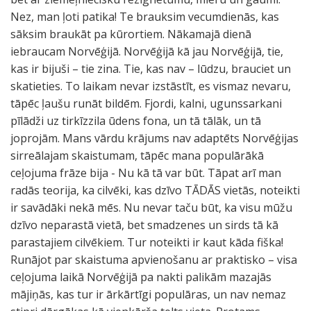
Nez, man ļoti patika! Te brauksim vecumdienās, kas
sāksim braukāt pa kūrortiem. Nākamajā dienā
iebraucam Norvēģijā. Norvēģijā kā jau Norvēģijā, tie,
kas ir bijuši – tie zina. Tie, kas nav – lūdzu, brauciet un
skatieties. To laikam nevar izstāstīt, es vismaz nevaru,
tāpēc ļaušu runāt bildēm. Fjordi, kalni, ugunssarkani
pīlādži uz tirkīzzila ūdens fona, un tā tālāk, un tā
joprojām. Mans vārdu krājums nav adaptēts Norvēģijas
sirreālajam skaistumam, tāpēc mana populārākā
ceļojuma frāze bija - Nu kā tā var būt. Tāpat arī man
radās teorija, ka cilvēki, kas dzīvo TĀDĀS vietās, noteikti
ir savādāki nekā mēs. Nu nevar taču būt, ka visu mūžu
dzīvo neparastā vietā, bet smadzenes un sirds tā kā
parastajiem cilvēkiem. Tur noteikti ir kaut kāda fiška!
Runājot par skaistuma apvienošanu ar praktisko – visa
ceļojuma laikā Norvēģijā pa nakti palikām mazajās
mājiņās, kas tur ir ārkārtīgi populāras, un nav nemaz