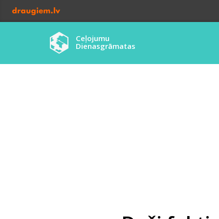
Ceļojumu
Dienasgrāmatas