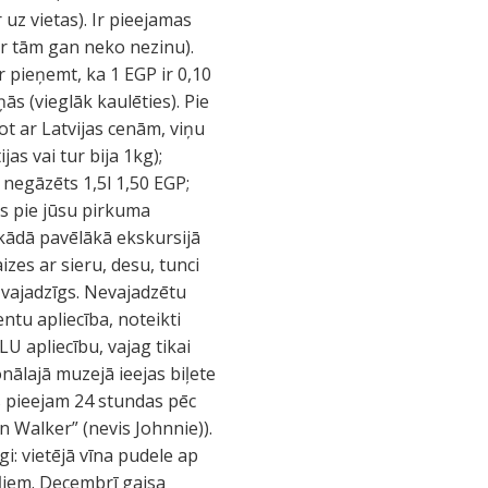
uz vietas). Ir pieejamas
ar tām gan neko nezinu).
r pieņemt, ka 1 EGP ir 0,10
ās (vieglāk kaulēties). Pie
ot ar Latvijas cenām, viņu
as vai tur bija 1kg);
negāzēts 1,5l 1,50 EGP;
ss pie jūsu pirkuma
t kādā pavēlākā ekskursijā
zes ar sieru, desu, tunci
ūs vajadzīgs. Nevajadzētu
entu apliecība, noteikti
U apliecību, vajag tikai
onālajā muzejā ieejas biļete
s pieejam 24 stundas pēc
hn Walker” (nevis Johnnie)).
gi: vietējā vīna pudele ap
kļiem. Decembrī gaisa