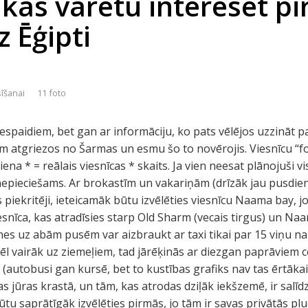
, kas varētu interesēt p
 Ēģipti
sīšanai
11 foto
iespaidiem, bet gan ar informāciju, ko pats vēlējos uzzināt p
em atgriezos no Šarmas un esmu šo to novērojis. Viesnīcu “fo
ena * = reālais viesnīcas * skaits. Ja vien neesat plānojuši vi
 nepieciešams. Ar brokastīm un vakariņām (drīzāk jau pusdienā
 piekritēji, ieteicamāk būtu izvēlēties viesnīcu Naama bay, jo t
iesnīca, kas atradīsies starp Old Sharm (vecais tirgus) un N
nes uz abām pusēm var aizbraukt ar taxi tikai par 15 viņu na
 vēl vairāk uz ziemeļiem, tad jārēķinās ar diezgan paprāviem c
 (autobusi gan kursē, bet to kustības grafiks nav tas ērtākai
s jūras krastā, un tām, kas atrodas dziļāk iekšzemē, ir salīd
būtu saprātīgāk izvēlēties pirmās, jo tām ir savas privātās p