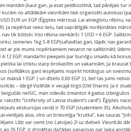
m mantām (kaut gan, ja esat peldkostīmā, tad pārējais tur ir 
z kurām no attālākām viesnīcām tiek organizēti autobusi (p
 USD EUR un EGP (Ēģiptes mārciņa). Lai atvieglotu rēķinu, va
9). Ja nepērkat neko lielu, tad saprātīgāk norēķināties mārciņ
av tik būtiski. Viņi rēķina vienkārši: 1 USD = 6 EGP. Salīdzin
pirku: zemenes 1kg 5-8 EGP(safasētas gan, tāpēc nav garantij
bet ar pie mums nopērkamiem nevarot ne salīdzināt); ūdens 
 1l 4-12 EGP; mandarīni pieejami par burvīgu smaidu kā bonu
 pietika lai iztiktu starp brokastīm un vakariņām. Ja brauca
ankos (solīdākos gan) iespējams nopirkt hotdogus un sviestmai
s tur maksā 1 EGP :) un dīzelis 0,60 EGP :):), bet tas jums neb
nīcās – dārgi! Vislētāk ir vecajā tirgū (Old Sharm). Ja ir stud
 beigušās neISIC, man izdevās izmantot 4 gadus izbeigušos L
r rakstīts “Unifersity of Latvia student’s card”). Ēģiptes naci
ekļauts ekskursijas cenā) ir 70 EGP (studentiem 35). Alkohol
ikai vietējais alus, vīns un briesmīga “krutka”, kas saucas “Jo
lējami. Līdz var ņemt (no Latvijas) 2l uz dvēseli. Viesnīcās dār
us ap 26 EGP. Ir dzirdētas dažādas pasaciņas par laika apstā