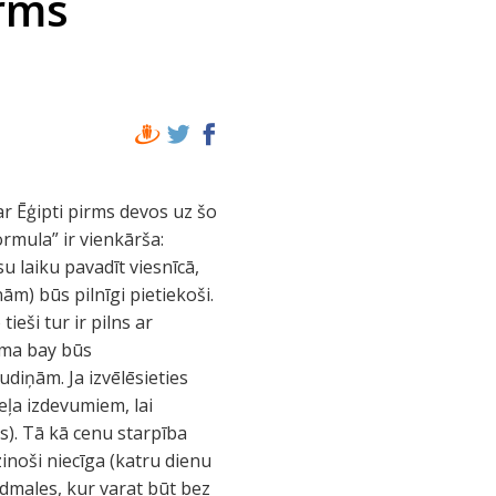
irms
ar Ēģipti pirms devos uz šo
rmula” ir vienkārša:
su laiku pavadīt viesnīcā,
m) būs pilnīgi pietiekoši.
ieši tur ir pilns ar
aama bay būs
udiņām. Ja izvēlēsieties
eļa izdevumiem, lai
s). Tā kā cenu starpība
zinoši niecīga (katru dienu
ludmales, kur varat būt bez