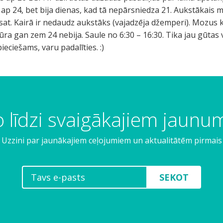
p 24, bet bija dienas, kad tā nepārsniedza 21. Aukstākais mē
 esat. Kairā ir nedaudz aukstāks (vajadzēja džemperi). Mozus 
a gan zem 24 nebija. Saule no 6:30 – 16:30. Tika jau gūtas 
eciešams, varu padalīties. :)
 līdzi svaigākajiem jaun
Uzzini par jaunākajiem ceļojumiem un aktualitātēm pirmais
SEKOT