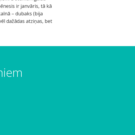
nesis ir janvāris, tā kā
kalnā – dubaks (bija
vēl dažādas atziņas, bet
umiem