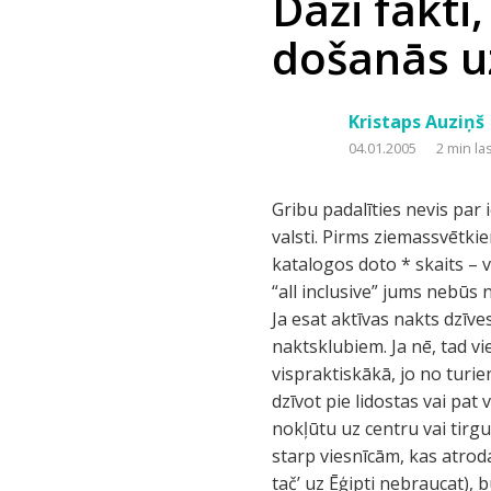
Daži fakti
došanās uz
Kristaps Auziņš
04.01.2005
2 min la
Gribu padalīties nevis par 
valsti. Pirms ziemassvētki
katalogos doto * skaits – vi
“all inclusive” jums nebūs
Ja esat aktīvas nakts dzīves
naktsklubiem. Ja nē, tad v
vispraktiskākā, jo no turie
dzīvot pie lidostas vai pat
nokļūtu uz centru vai tirgu
starp viesnīcām, kas atroda
tač’ uz Ēģipti nebraucat), 