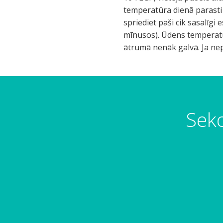
temperatūra dienā parasti a
spriediet paši cik sasalīgi
mīnusos). Ūdens temperatūr
ātrumā nenāk galvā. Ja nepi
Seko