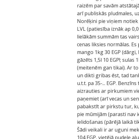
raizēm par savām atstātajā
arī publiskās pludmales, u
Norēķini pie viņiem notiek
LVL (patiesība iznāk ap 0,0
lielākām summām tas vairs n
cenas liksies normālas. Es 
mango 1kg 30 EGP (dārgi, 
gāzēts 1,5l 10 EGP!; sulas
(meitenēm gan tikai). Ar to
un dikti gribas ēst, tad t
u.t.t. pa 35-... EGP. Benzīn
aizrauties ar pirkumiem vies
paņemiet (arī vecas un sen
pabakstīt ar pirkstu tur, ku
pie mūmijām (parasti nav i
ielidošanas (pārējā laikā t
Šādi veikali ir ar uguni mek
104 EGP, vietējā pudele al