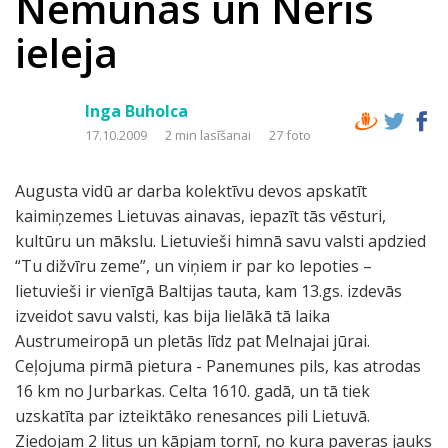
Nemunas un Neris
ieleja
Inga Buholca
17.10.2009
2 min lasīšanai
27 foto
Augusta vidū ar darba kolektīvu devos apskatīt
kaimiņzemes Lietuvas ainavas, iepazīt tās vēsturi,
kultūru un mākslu. Lietuvieši himnā savu valsti apdzied
“Tu dižvīru zeme”, un viņiem ir par ko lepoties –
lietuvieši ir vienīgā Baltijas tauta, kam 13.gs. izdevās
izveidot savu valsti, kas bija lielākā tā laika
Austrumeiropā un pletās līdz pat Melnajai jūrai.
Ceļojuma pirmā pietura - Panemunes pils, kas atrodas
16 km no Jurbarkas. Celta 1610. gadā, un tā tiek
uzskatīta par izteiktāko renesances pili Lietuvā.
Ziedojam 2 litus un kāpjam tornī, no kura paveras jauks