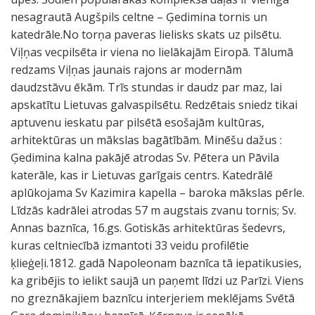
nesagrautā Augšpils celtne – Ģedimina tornis un
katedrāle.No torņa paveras lielisks skats uz pilsētu.
Viļņas vecpilsēta ir viena no lielākajām Eiropā. Tālumā
redzams Viļņas jaunais rajons ar modernām
daudzstāvu ēkām. Trīs stundas ir daudz par maz, lai
apskatītu Lietuvas galvaspilsētu. Redzētais sniedz tikai
aptuvenu ieskatu par pilsētā esošajām kultūras,
arhitektūras un mākslas bagātībām. Minēšu dažus :
Ģedimina kalna pakājē atrodas Sv. Pētera un Pāvila
katerāle, kas ir Lietuvas garīgais centrs. Katedrālē
aplūkojama Sv Kazimira kapella – baroka mākslas pērle.
Līdzās kadrālei atrodas 57 m augstais zvanu tornis; Sv.
Annas baznīca, 16.gs. Gotiskās arhitektūras šedevrs,
kuras celtniecībā izmantoti 33 veidu profilētie
ķlieģeļi.1812. gadā Napoleonam baznīca tā iepatikusies,
ka gribējis to ielikt saujā un paņemt līdzi uz Parīzi. Viens
no greznākajiem baznīcu interjeriem meklējams Svētā