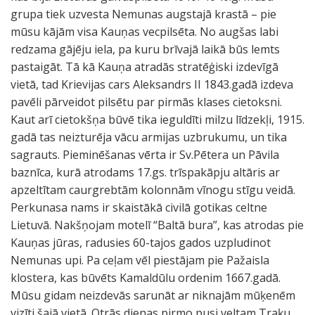
grupa tiek uzvesta Nemunas augstajā krastā – pie
mūsu kājām visa Kauņas vecpilsēta. No augšas labi
redzama gājēju iela, pa kuru brīvajā laikā būs lemts
pastaigāt. Tā kā Kauņa atradās stratēģiski izdevīgā
vietā, tad Krievijas cars Aleksandrs II 1843.gadā izdeva
pavēli pārveidot pilsētu par pirmās klases cietoksni.
Kaut arī cietokšņa būvē tika ieguldīti milzu līdzekļi, 1915.
gadā tas neizturēja vācu armijas uzbrukumu, un tika
sagrauts. Pieminēšanas vērta ir Sv.Pētera un Pāvila
baznīca, kurā atrodams 17.gs. trīspakāpju altāris ar
apzeltītam caurgrebtām kolonnām vīnogu stīgu veidā.
Perkunasa nams ir skaistākā civilā gotikas celtne
Lietuvā. Nakšņojam motelī “Baltā bura”, kas atrodas pie
Kauņas jūras, radusies 60-tajos gados uzpludinot
Nemunas upi. Pa ceļam vēl piestājam pie Pažaisla
klostera, kas būvēts Kamaldūlu ordenim 1667.gadā.
Mūsu gidam neizdevās sarunāt ar niknajām mūķenēm
vizīti šajā vietā. Otrās dienas pirmo pusi veltam Traķu