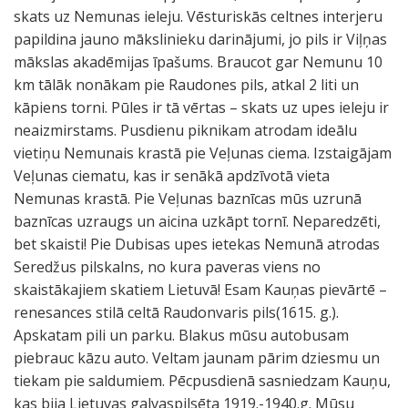
skats uz Nemunas ieleju. Vēsturiskās celtnes interjeru
papildina jauno mākslinieku darinājumi, jo pils ir Viļņas
mākslas akadēmijas īpašums. Braucot gar Nemunu 10
km tālāk nonākam pie Raudones pils, atkal 2 liti un
kāpiens torni. Pūles ir tā vērtas – skats uz upes ieleju ir
neaizmirstams. Pusdienu piknikam atrodam ideālu
vietiņu Nemunais krastā pie Veļunas ciema. Izstaigājam
Veļunas ciematu, kas ir senākā apdzīvotā vieta
Nemunas krastā. Pie Veļunas baznīcas mūs uzrunā
baznīcas uzraugs un aicina uzkāpt tornī. Neparedzēti,
bet skaisti! Pie Dubisas upes ietekas Nemunā atrodas
Seredžus pilskalns, no kura paveras viens no
skaistākajiem skatiem Lietuvā! Esam Kauņas pievārtē –
renesances stilā celtā Raudonvaris pils(1615. g.).
Apskatam pili un parku. Blakus mūsu autobusam
piebrauc kāzu auto. Veltam jaunam pārim dziesmu un
tiekam pie saldumiem. Pēcpusdienā sasniedzam Kauņu,
kas bija Lietuvas galvaspilsēta 1919.-1940.g. Mūsu