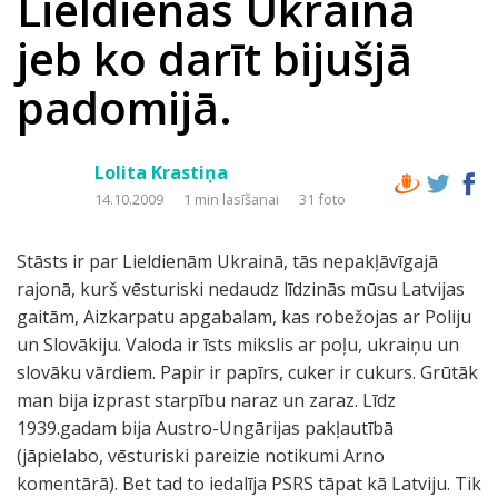
Lieldienas Ukrainā
jeb ko darīt bijušjā
padomijā.
Lolita Krastiņa
14.10.2009
1 min lasīšanai
31 foto
Stāsts ir par Lieldienām Ukrainā, tās nepakļāvīgajā
rajonā, kurš vēsturiski nedaudz līdzinās mūsu Latvijas
gaitām, Aizkarpatu apgabalam, kas robežojas ar Poliju
un Slovākiju. Valoda ir īsts mikslis ar poļu, ukraiņu un
slovāku vārdiem. Papir ir papīrs, cuker ir cukurs. Grūtāk
man bija izprast starpību naraz un zaraz. Līdz
1939.gadam bija Austro-Ungārijas pakļautībā
(jāpielabo, vēsturiski pareizie notikumi Arno
komentārā). Bet tad to iedalīja PSRS tāpat kā Latviju. Tik