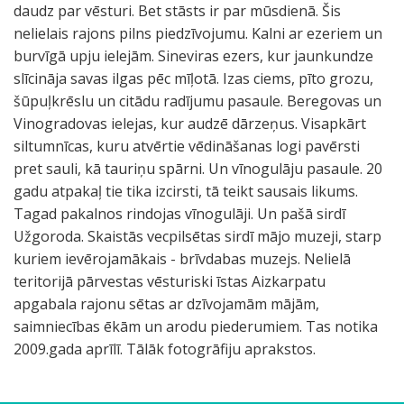
daudz par vēsturi. Bet stāsts ir par mūsdienā. Šis
nelielais rajons pilns piedzīvojumu. Kalni ar ezeriem un
burvīgā upju ielejām. Sineviras ezers, kur jaunkundze
slīcināja savas ilgas pēc mīļotā. Izas ciems, pīto grozu,
šūpuļkrēslu un citādu radījumu pasaule. Beregovas un
Vinogradovas ielejas, kur audzē dārzeņus. Visapkārt
siltumnīcas, kuru atvērtie vēdināšanas logi pavērsti
pret sauli, kā tauriņu spārni. Un vīnogulāju pasaule. 20
gadu atpakaļ tie tika izcirsti, tā teikt sausais likums.
Tagad pakalnos rindojas vīnogulāji. Un pašā sirdī
Užgoroda. Skaistās vecpilsētas sirdī mājo muzeji, starp
kuriem ievērojamākais - brīvdabas muzejs. Nelielā
teritorijā pārvestas vēsturiski īstas Aizkarpatu
apgabala rajonu sētas ar dzīvojamām mājām,
saimniecības ēkām un arodu piederumiem. Tas notika
2009.gada aprīlī. Tālāk fotogrāfiju aprakstos.
A
R
K
T
U
A
U
U
C
P
B
R
H
G
S
G
U
U
C
C
N
K
S
P
K
I
V
N
A