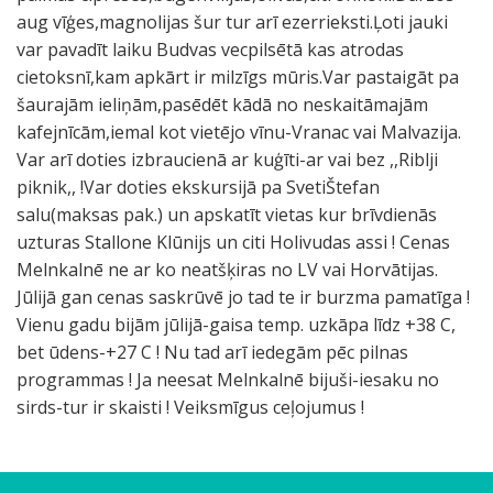
aug vīģes,magnolijas šur tur arī ezerrieksti.Ļoti jauki
var pavadīt laiku Budvas vecpilsētā kas atrodas
cietoksnī,kam apkārt ir milzīgs mūris.Var pastaigāt pa
šaurajām ieliņām,pasēdēt kādā no neskaitāmajām
kafejnīcām,iemal kot vietējo vīnu-Vranac vai Malvazija.
Var arī doties izbraucienā ar kuģīti-ar vai bez ,,Riblji
piknik,, !Var doties ekskursijā pa SvetiŠtefan
salu(maksas pak.) un apskatīt vietas kur brīvdienās
uzturas Stallone Klūnijs un citi Holivudas assi ! Cenas
Melnkalnē ne ar ko neatšķiras no LV vai Horvātijas.
Jūlijā gan cenas saskrūvē jo tad te ir burzma pamatīga !
Vienu gadu bijām jūlijā-gaisa temp. uzkāpa līdz +38 C,
bet ūdens-+27 C ! Nu tad arī iedegām pēc pilnas
programmas ! Ja neesat Melnkalnē bijuši-iesaku no
sirds-tur ir skaisti ! Veiksmīgus ceļojumus !
F
T
O
S
o
a
h
k