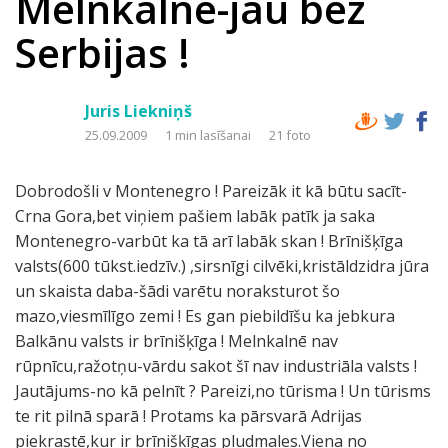
Melnkalne-jau bez
Serbijas !
Juris Liekniņš
25.09.2009
1 min lasīšanai
21 foto
Dobrodošli v Montenegro ! Pareizāk it kā būtu sacīt-
Crna Gora,bet viņiem pašiem labāk patīk ja saka
Montenegro-varbūt ka tā arī labāk skan ! Brīnišķīga
valsts(600 tūkst.iedzīv.) ,sirsnīgi cilvēki,kristāldzidra jūra
un skaista daba-šādi varētu noraksturot šo
mazo,viesmīlīgo zemi ! Es gan piebildīšu ka jebkura
Balkānu valsts ir brīnišķīga ! Melnkalnē nav
rūpnīcu,ražotņu-vārdu sakot šī nav industriāla valsts !
Jautājums-no kā pelnīt ? Pareizi,no tūrisma ! Un tūrisms
te rit pilnā sparā ! Protams ka pārsvarā Adrijas
piekrastē,kur ir brīnišķīgas pludmales.Viena no