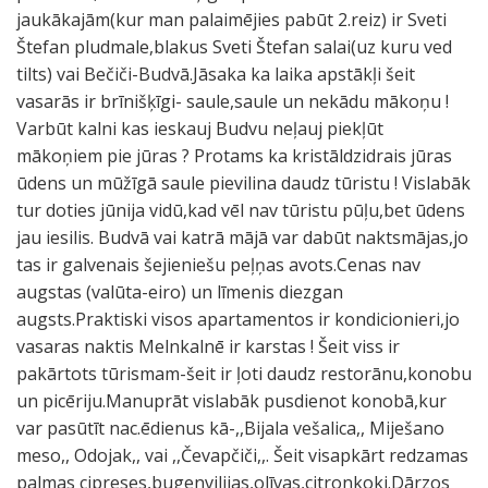
jaukākajām(kur man palaimējies pabūt 2.reiz) ir Sveti
Štefan pludmale,blakus Sveti Štefan salai(uz kuru ved
tilts) vai Bečiči-Budvā.Jāsaka ka laika apstākļi šeit
vasarās ir brīnišķīgi- saule,saule un nekādu mākoņu !
Varbūt kalni kas ieskauj Budvu neļauj piekļūt
mākoņiem pie jūras ? Protams ka kristāldzidrais jūras
ūdens un mūžīgā saule pievilina daudz tūristu ! Vislabāk
tur doties jūnija vidū,kad vēl nav tūristu pūļu,bet ūdens
jau iesilis. Budvā vai katrā mājā var dabūt naktsmājas,jo
tas ir galvenais šejieniešu peļņas avots.Cenas nav
augstas (valūta-eiro) un līmenis diezgan
augsts.Praktiski visos apartamentos ir kondicionieri,jo
vasaras naktis Melnkalnē ir karstas ! Šeit viss ir
pakārtots tūrismam-šeit ir ļoti daudz restorānu,konobu
un picēriju.Manuprāt vislabāk pusdienot konobā,kur
var pasūtīt nac.ēdienus kā-,,Bijala vešalica,, Miješano
meso,, Odojak,, vai ,,Čevapčiči,,. Šeit visapkārt redzamas
palmas cipreses,bugenvilijas,olīvas,citronkoki.Dārzos