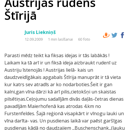
Austrijas rudens
Štīrijā
Juris Liekniņš
12.09.2009
1 min lasīšanai
60 foto
Parasti mēdz teikt ka fiksas idejas ir tās labākās !
Laikam ka tā arī ir un fiksā ideja aizbraukt rudenī uz
Austriju īstenojās ! Austrijas lielā- kais un
daudzveidīgākais apgabals Štīrija manuprāt ir tā vieta
kur katrs sev atradīs ar ko nodarboties.Šeit ir gan
kalni,gan vīna dārzi kā arī pilis,cietokšņi un skaistas
pilsētiņas.Ceļojumu sadalījām divās daļās-četras dienas
pavadījām Maierhofenā kas atrodas 4.km no
Furstenfeldes. Šajā reģionā visapkārt ir vīnogu lauki un
vīna darīta- vas. Un pusdienas laikā var paēst garšīgas
pusdienas kādā no daudzajiem ,,Buschenschank,,(lauku