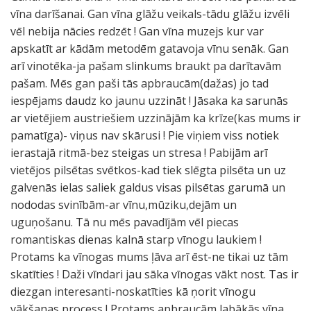
vīna darīšanai. Gan vīna glāžu veikals-tādu glāžu izvēli
vēl nebija nācies redzēt ! Gan vīna muzejs kur var
apskatīt ar kādām metodēm gatavoja vīnu senāk. Gan
arī vinotēka-ja pašam slinkums braukt pa darītavām
pašam. Mēs gan paši tās apbraucām(dažas) jo tad
iespējams daudz ko jaunu uzzināt ! Jāsaka ka sarunās
ar vietējiem austriešiem uzzinājām ka krīze(kas mums ir
pamatīga)- viņus nav skārusi ! Pie viņiem viss notiek
ierastajā ritmā-bez steigas un stresa ! Pabijām arī
vietējos pilsētas svētkos-kad tiek slēgta pilsēta un uz
galvenās ielas saliek galdus visas pilsētas garumā un
nododas svinībām-ar vīnu,mūziku,dejām un
uguņošanu. Tā nu mēs pavadījām vēl piecas
romantiskas dienas kalnā starp vīnogu laukiem !
Protams ka vīnogas mums ļāva arī ēst-ne tikai uz tām
skatīties ! Daži vīndari jau sāka vīnogas vākt nost. Tas ir
diezgan interesanti-noskatīties kā ņorit vīnogu
vākšanas process ! Protams apbraucām labākās vīna