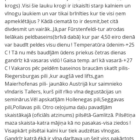
krogs) .Visi šie lauku krogi ir izkaisīti starp kalniem un
vīnogu laukiem un var tikai brīnīties kur tie visi ņem
apmeklētājus ? Kādā ciematā to ir desmit,bet citā
divdesmit un vairāk...Jā,par Fūrstenfeldi-tur atrodas
lielākais peldbaseins(brīvā dabā) kur par 4,50 eiro dienā
var baudīt peldes visu dienu ! Temperatūra ūdenim-+25
C ! Tā nu mēs baudījām ūdens priekus četras dienas
gandrīz kā vasaras vidū ! Gaisa temp. arī kā vasarā-+27
C ! Vakaros pēc peldēm baseinos braucām skatīt pilis-
Riegersburgas pili ,kur augšā ved lifts,gan
Maierhofenas pili- jaunāko Austrijā kur saimnieko
vīndaris Tallers, kurš pilī rīko vīna degustācijas un
seminārus.Vēl apskatījām Hollenegas pili,Seggavas
pili,Pollavas pili. Otro ceļojuma daļu pavadījām
skaistākajā (oficiāls atzinums) pilsētā-Gamlitzā. Pilsētiņa
maza skaista-katra mājiņa kā no pasakas-visa ziedos !
Visapkārt pilsētai kalni kur tiek audzētas vīnogas.
Gandrīz katrā ēkā ir vīna darītava un šeit viss pakārtots