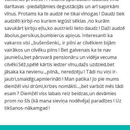
darītavas -piedalījāmies degustācijās un arī sapirkām
vīnus. Protams ka te audzē ne tikai vīnogas ! Daudz tiek
audzēti ķirbji-no kuriem iegūst sēklas ,no kurām
savukārt ķirbju eļlu,ko austrieši lieto daudz ! Daži audzē
ābolus,persikus,bumbierus apiņus. Interesanti ka
vakaros visi ,,bušenšenki,, ir pilni ar cilvēkiem bijām
vairākos un cilvēku pilns ! Bet galvenais ka te nav
jauniešu,bet pārsvarā pensionāru un vidēja vecuma
cilvēki.Sēž,spēlē kārtis iedzer vīnu,dažs uzdzied,bet
jāsaka ka nevienu ,,pilnā,, neredzēju ! Tādi nu viņi ir-
jautri,smaidīgi,apmierināti ! Man patika ! Jo pie mums
diemžēl visi drūmi,krīzes nomākti....,bet varbūt mēs tādi
esam ? Diemžēl viss labais reiz beidzas,un devāmies
prom no šīs (kā mana sieviņa nodēvēja) paradīzes ! Uz
tikšanos-nākamgad !
F
I
A
H
F
V
G
G
L
K
P
V
R
o
e
r
m
ū
i
a
a
e
u
i
i
e