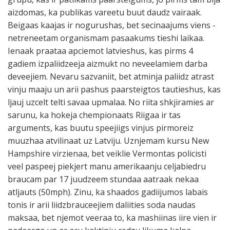
aizdomas, ka publikas vareetu buut daudz vairaak.
Beigaas kaajas ir nogurushas, bet secinaajums viens -
netreneetam organismam pasaakums tieshi laikaa.
Ienaak praataa apciemot latvieshus, kas pirms 4
gadiem izpaliidzeeja aizmukt no neveelamiem darba
deveejiem. Nevaru sazvaniit, bet atminja paliidz atrast
vinju maaju un arii pashus paarsteigtos tautieshus, kas
ljauj uzcelt telti savaa upmalaa. No riita shkjiramies ar
sarunu, ka hokeja chempionaats Riigaa ir tas
arguments, kas buutu speejiigs vinjus pirmoreiz
muuzhaa atvilinaat uz Latviju. Uznjemam kursu New
Hampshire virzienaa, bet veiklie Vermontas policisti
veel paspeej piekjert manu amerikaanju celjabiedru
braucam par 17 juudzeem stundaa aatraak nekaa
atljauts (50mph). Zinu, ka shaados gadiijumos labais
tonis ir arii liidzbrauceejiem daliities soda naudas
maksaa, bet njemot veeraa to, ka mashiinas iire vien ir