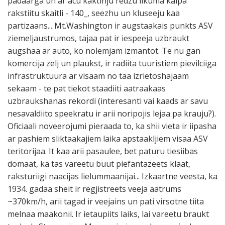
padaarga un ar acu kaktinju redzu likuma kalpa
rakstiitu skaitli - 140_, seezhu un kluseeju kaa
partizaans... Mt.Washington ir augstaakais punkts ASV
ziemeljaustrumos, tajaa pat ir iespeeja uzbraukt
augshaa ar auto, ko nolemjam izmantot. Te nu gan
komercija zelj un plaukst, ir radiita tuuristiem pievilciiga
infrastruktuura ar visaam no taa izrietoshajaam
sekaam - te pat tiekot staadiiti aatraakaas
uzbraukshanas rekordi (interesanti vai kaads ar savu
nesavaldiito speekratu ir arii noripojis lejaa pa krauju?).
Oficiaali noveerojumi pieraada to, ka shii vieta ir iipasha
ar pashiem sliktaakajiem laika apstaakljiem visaa ASV
teritorijaa. It kaa arii pasaulee, bet paturu tiesiibas
domaat, ka tas vareetu buut piefantazeets klaat,
raksturiigi naacijas lielummaanijai... Izkaartne veesta, ka
1934. gadaa sheit ir regjistreets veeja aatrums
~370km/h, arii tagad ir veejains un pati virsotne tiita
melnaa maakonii. Ir ietaupiits laiks, lai vareetu braukt