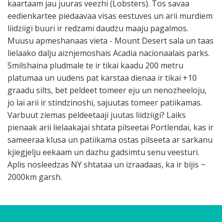
kaartaam jau juuras veezhi (Lobsters). Tos savaa
eedienkartee piedaavaa visas eestuves un arii murdiem
liidziigi buuri ir redzami daudzu maaju pagalmos.
Muusu apmeshanaas vieta - Mount Desert sala un taas
lielaako dalju aiznjemoshais Acadia nacionaalais parks.
Smilshaina pludmale te ir tikai kaadu 200 metru
platumaa un uudens pat karstaa dienaa ir tikai +10
graadu silts, bet peldeet tomeer eju un nenozheeloju,
jo lai arii ir stindzinoshi, sajuutas tomeer patiikamas.
Varbuut ziemas peldeetaaji juutas liidziigi? Laiks
pienaak arii lielaakajai shtata pilseetai Portlendai, kas ir
sameeraa klusa un patiikama ostas pilseeta ar sarkanu
kjiegjelju eekaam un dazhu gadsimtu senu veesturi.
Aplis nosleedzas NY shtataa un izraadaas, ka ir bijis ~
2000km garsh.