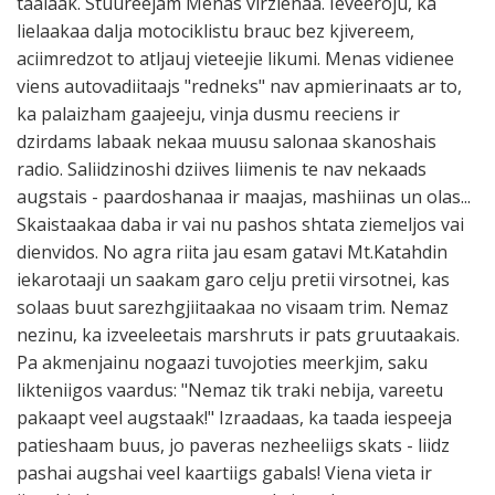
taalaak. Stuureejam Menas virzienaa. Ieveeroju, ka
lielaakaa dalja motociklistu brauc bez kjivereem,
aciimredzot to atljauj vieteejie likumi. Menas vidienee
viens autovadiitaajs "redneks" nav apmierinaats ar to,
ka palaizham gaajeeju, vinja dusmu reeciens ir
dzirdams labaak nekaa muusu salonaa skanoshais
radio. Saliidzinoshi dziives liimenis te nav nekaads
augstais - paardoshanaa ir maajas, mashiinas un olas...
Skaistaakaa daba ir vai nu pashos shtata ziemeljos vai
dienvidos. No agra riita jau esam gatavi Mt.Katahdin
iekarotaaji un saakam garo celju pretii virsotnei, kas
solaas buut sarezhgjiitaakaa no visaam trim. Nemaz
nezinu, ka izveeleetais marshruts ir pats gruutaakais.
Pa akmenjainu nogaazi tuvojoties meerkjim, saku
likteniigos vaardus: "Nemaz tik traki nebija, vareetu
pakaapt veel augstaak!" Izraadaas, ka taada iespeeja
patieshaam buus, jo paveras nezheeliigs skats - liidz
pashai augshai veel kaartiigs gabals! Viena vieta ir