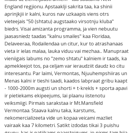
England regjionu. Apstaaklji sakrita taa, ka shinii
aprinjkjii ir kalni, kuros nav uzkaapis viens otrs
vieteejais "50 (shtatu) augstaako virsotnju kluba"
biedrs. Visai amizanta programma, ja vien nebuutu
jaasasniedz taadas "kalnu smailes" kaa Floridaa,
Delaveeraa, Rodailendaa un citur, kur to atrashanaas
vieta ir ielas malaa, lauka viduu vai mezhaa... Manupraat
vieniigais labums no "zemo shtatu" kalniem ir taads, ka
apmekleejot tos, pa celjam var ieraudziit daudz ko citu
interesantu. Par laimi, Vermontas, Njuuhempshiiras un
Menas kalni ir tieshi taadi, kaados labpraat gribu kaapt
- 1000-2000m augsti un shorti + t-krekls + sporta apavi
ir pietiekams ekipeejums, lai plaanu iistenotu
veiksmiigi. Pirmais sarakstaa ir Mt.Mansfield
Vermontaa. Staava kalnu taka, karstums,
nekomercializeeta vide un kopaa veicami mazliet
vairaak kaa 7 kilometri. Satikt izdodas tikai 3 puishu
grupu, kas ir patiikams paarsteigums, jo pirms tam bija