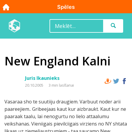
New England Kalni
Juris Ikaunieks
20.10.2005
3 min lasīšanai
Vasaraa sho te suutiiju draugiem. Varbuut noder arii
paareejiem.. Gribeejaas kaut kur aizbraukt. Kaut kur ne
paaraak taalu, lai nenogurtu no lielo attaalumu
veikshanas. Vieniigais pievilciigais virziens no NY shtata
likaas uz ziemeljaustrumiem - taa saucamo New