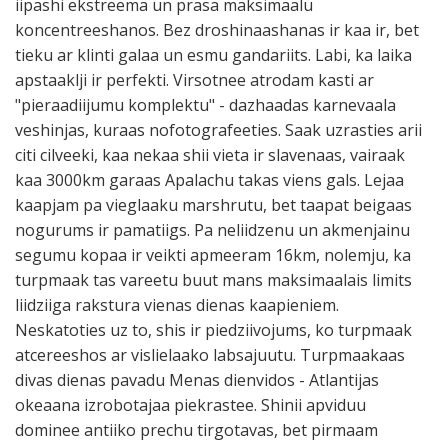
iipashi ekstreema un prasa maksimaalu
koncentreeshanos. Bez droshinaashanas ir kaa ir, bet
tieku ar klinti galaa un esmu gandariits. Labi, ka laika
apstaaklji ir perfekti. Virsotnee atrodam kasti ar
"pieraadiijumu komplektu" - dazhaadas karnevaala
veshinjas, kuraas nofotografeeties. Saak uzrasties arii
citi cilveeki, kaa nekaa shii vieta ir slavenaas, vairaak
kaa 3000km garaas Apalachu takas viens gals. Lejaa
kaapjam pa vieglaaku marshrutu, bet taapat beigaas
nogurums ir pamatiigs. Pa neliidzenu un akmenjainu
segumu kopaa ir veikti apmeeram 16km, nolemju, ka
turpmaak tas vareetu buut mans maksimaalais limits
liidziiga rakstura vienas dienas kaapieniem.
Neskatoties uz to, shis ir piedziivojums, ko turpmaak
atcereeshos ar vislielaako labsajuutu. Turpmaakaas
divas dienas pavadu Menas dienvidos - Atlantijas
okeaana izrobotajaa piekrastee. Shinii apviduu
dominee antiiko prechu tirgotavas, bet pirmaam