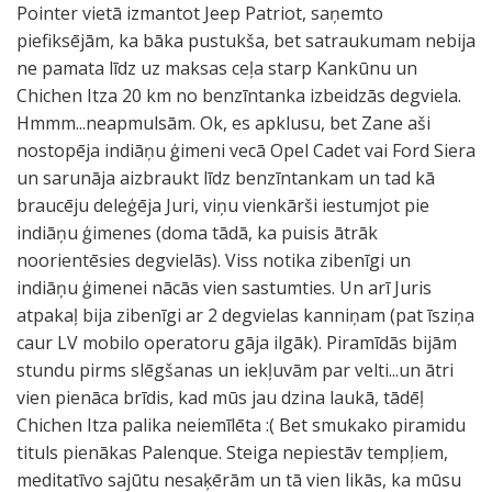
Pointer vietā izmantot Jeep Patriot, saņemto
piefiksējām, ka bāka pustukša, bet satraukumam nebija
ne pamata līdz uz maksas ceļa starp Kankūnu un
Chichen Itza 20 km no benzīntanka izbeidzās degviela.
Hmmm...neapmulsām. Ok, es apklusu, bet Zane aši
nostopēja indiāņu ģimeni vecā Opel Cadet vai Ford Siera
un sarunāja aizbraukt līdz benzīntankam un tad kā
braucēju deleģēja Juri, viņu vienkārši iestumjot pie
indiāņu ģimenes (doma tādā, ka puisis ātrāk
noorientēsies degvielās). Viss notika zibenīgi un
indiāņu ģimenei nācās vien sastumties. Un arī Juris
atpakaļ bija zibenīgi ar 2 degvielas kanniņam (pat īsziņa
caur LV mobilo operatoru gāja ilgāk). Piramīdās bijām
stundu pirms slēgšanas un iekļuvām par velti...un ātri
vien pienāca brīdis, kad mūs jau dzina laukā, tādēļ
Chichen Itza palika neiemīlēta :( Bet smukako piramidu
tituls pienākas Palenque. Steiga nepiestāv tempļiem,
meditatīvo sajūtu nesaķērām un tā vien likās, ka mūsu