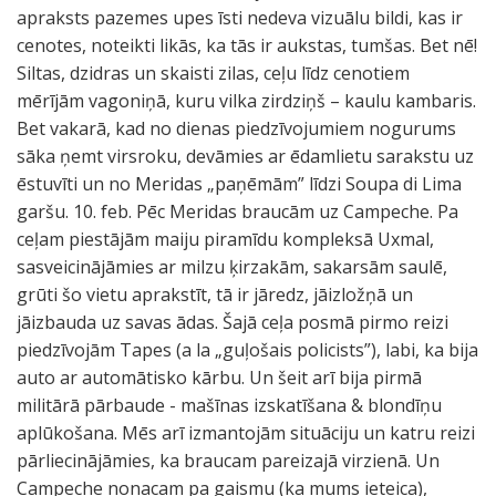
apraksts pazemes upes īsti nedeva vizuālu bildi, kas ir
cenotes, noteikti likās, ka tās ir aukstas, tumšas. Bet nē!
Siltas, dzidras un skaisti zilas, ceļu līdz cenotiem
mērījām vagoniņā, kuru vilka zirdziņš – kaulu kambaris.
Bet vakarā, kad no dienas piedzīvojumiem nogurums
sāka ņemt virsroku, devāmies ar ēdamlietu sarakstu uz
ēstuvīti un no Meridas „paņēmām” līdzi Soupa di Lima
garšu. 10. feb. Pēc Meridas braucām uz Campeche. Pa
ceļam piestājām maiju piramīdu kompleksā Uxmal,
sasveicinājāmies ar milzu ķirzakām, sakarsām saulē,
grūti šo vietu aprakstīt, tā ir jāredz, jāizložņā un
jāizbauda uz savas ādas. Šajā ceļa posmā pirmo reizi
piedzīvojām Tapes (a la „guļošais policists”), labi, ka bija
auto ar automātisko kārbu. Un šeit arī bija pirmā
militārā pārbaude - mašīnas izskatīšana & blondīņu
aplūkošana. Mēs arī izmantojām situāciju un katru reizi
pārliecinājāmies, ka braucam pareizajā virzienā. Un
Campeche nonacam pa gaismu (ka mums ieteica),