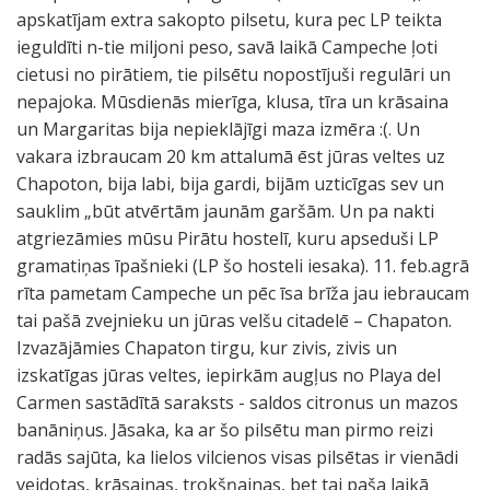
apskatījam extra sakopto pilsetu, kura pec LP teikta
ieguldīti n-tie miljoni peso, savā laikā Campeche ļoti
cietusi no pirātiem, tie pilsētu nopostījuši regulāri un
nepajoka. Mūsdienās mierīga, klusa, tīra un krāsaina
un Margaritas bija nepieklājīgi maza izmēra :(. Un
vakara izbraucam 20 km attalumā ēst jūras veltes uz
Chapoton, bija labi, bija gardi, bijām uzticīgas sev un
sauklim „būt atvērtām jaunām garšām. Un pa nakti
atgriezāmies mūsu Pirātu hostelī, kuru apseduši LP
gramatiņas īpašnieki (LP šo hosteli iesaka). 11. feb.agrā
rīta pametam Campeche un pēc īsa brīža jau iebraucam
tai pašā zvejnieku un jūras velšu citadelē – Chapaton.
Izvazājāmies Chapaton tirgu, kur zivis, zivis un
izskatīgas jūras veltes, iepirkām augļus no Playa del
Carmen sastādītā saraksts - saldos citronus un mazos
banāniņus. Jāsaka, ka ar šo pilsētu man pirmo reizi
radās sajūta, ka lielos vilcienos visas pilsētas ir vienādi
veidotas, krāsainas, trokšņainas, bet tai paša laikā