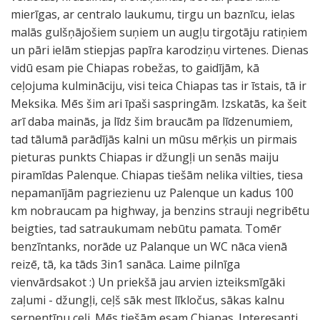
mierīgas, ar centralo laukumu, tirgu un baznīcu, ielas
malās gulšņājošiem suņiem un augļu tirgotāju ratiņiem
un pāri ielām stiepjas papīra karodziņu virtenes. Dienas
vidū esam pie Chiapas robežas, to gaidījām, kā
ceļojuma kulmināciju, visi teica Chiapas tas ir īstais, tā ir
Meksika. Mēs šim ari īpaši saspringām. Izskatās, ka šeit
arī daba mainās, ja līdz šim braucām pa līdzenumiem,
tad tālumā parādījās kalni un mūsu mērķis un pirmais
pieturas punkts Chiapas ir džungļi un senās maiju
piramīdas Palenque. Chiapas tiešām nelika vilties, tiesa
nepamanījām pagriezienu uz Palenque un kadus 100
km nobraucam pa highway, ja benzins strauji negribētu
beigties, tad satraukumam nebūtu pamata. Tomēr
benzīntanks, norāde uz Palanque un WC nāca vienā
reizē, tā, ka tāds 3in1 sanāca. Laime pilnīga
vienvārdsakot :) Un priekšā jau arvien izteiksmīgāki
zaļumi - džungļi, ceļš sāk mest līkločus, sākas kalnu
serpentīnu ceļi. Mēs tiešām esam Chiapas. Interesanti,