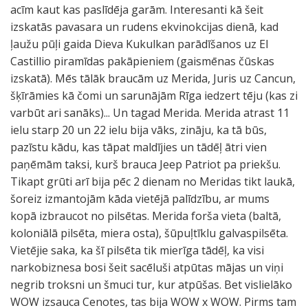
acīm kaut kas paslīdēja garām. Interesanti kā šeit
izskatās pavasara un rudens ekvinokcijas dienā, kad
ļaužu pūļi gaida Dieva Kukulkan parādīšanos uz El
Castillio piramīdas pakāpieniem (gaismēnas čūskas
izskatā). Mēs tālāk braucām uz Merida, Juris uz Cancun,
šķīrāmies kā čomi un sarunājām Rīga iedzert tēju (kas zi
varbūt ari sanāks)... Un tagad Merida. Merida atrast 11
ielu starp 20 un 22 ielu bija vāks, zināju, ka tā būs,
pazīstu kādu, kas tāpat maldījies un tādēļ ātri vien
paņēmām taksi, kurš brauca Jeep Patriot pa priekšu.
Tikapt grūti arī bija pēc 2 dienam no Meridas tikt laukā,
šoreiz izmantojām kāda vietējā palīdzību, ar mums
kopā izbraucot no pilsētas. Merida forša vieta (baltā,
koloniālā pilsēta, miera osta), šūpuļtīklu galvaspilsēta.
Vietējie saka, ka šī pilsēta tik mierīga tādēļ, ka visi
narkobiznesa bosi šeit sacēluši atpūtas mājas un viņi
negrib troksni un šmuci tur, kur atpūšas. Bet vislielāko
WOW izsauca Cenotes, tas bija WOW x WOW. Pirms tam