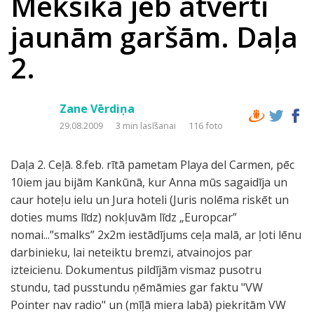
Meksika jeb atvērti
jaunām garšām. Daļa
2.
Zane Vērdiņa
29.08.2009
3 min lasīšanai
116 foto
Daļa 2. Ceļā. 8.feb. rītā pametam Playa del Carmen, pēc
10iem jau bijām Kankūnā, kur Anna mūs sagaidīja un
caur hoteļu ielu un Jura hoteli (Juris nolēma riskēt un
doties mums līdz) nokļuvām līdz „Europcar”
nomai...”smalks” 2x2m iestādījums ceļa malā, ar ļoti lēnu
darbinieku, lai neteiktu bremzi, atvainojos par
izteicienu. Dokumentus pildījām vismaz pusotru
stundu, tad pusstundu ņēmāmies gar faktu "VW
Pointer nav radio" un (mīļā miera labā) piekritām VW