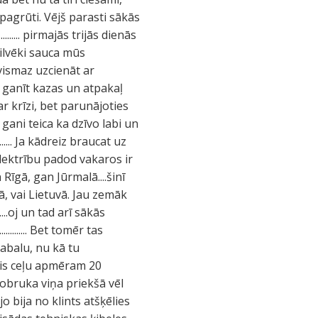
pagrūti. Vējš parasti sākās
..... pirmajās trijās dienās
cilvēki sauca mūs
 vismaz uzcienāt ar
os ganīt kazas un atpakaļ
r krīzi, bet parunājoties
gani teica ka dzīvo labi un
..... Ja kādreiz braucat uz
lektrību padod vakaros ir
Rīgā, gan Jūrmalā....šinī
ā, vai Lietuvā. Jau zemāk
...oj un tad arī sākās
......... Bet tomēr tas
gabalu, nu kā tu
ojis ceļu apmēram 20
nobruka viņa priekšā vēl
jo bija no klints atšķēlies