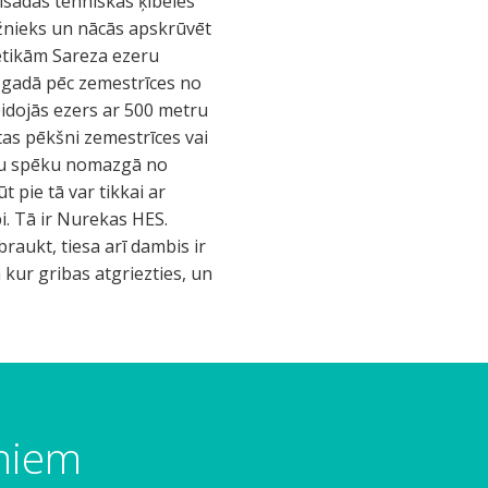
 visādas tehniskas ķibeles
gažnieks un nācās apskrūvēt
netikām Sareza ezeru
1 gadā pēc zemestrīces no
eidojās ezers ar 500 metru
tas pēkšni zemestrīces vai
savu spēku nomazgā no
 pie tā var tikkai ar
i. Tā ir Nurekas HES.
braukt, tiesa arī dambis ir
eta kur gribas atgriezties, un
umiem