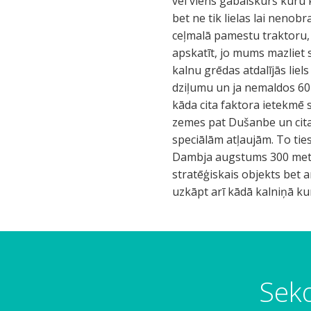
vēl viens gabalskurš kuru ka
bet ne tik lielas lai neno
ceļmalā pamestu traktoru, 
apskatīt, jo mums mazliet 
kalnu grēdas atdalījās lie
dziļumu un ja nemaldos 60 
kāda cita faktora ietekmē
zemes pat Dušanbe un citas
speciālām atļaujām. To tie
Dambja augstums 300 metri, 
stratēģiskais objekts bet ar p
uzkāpt arī kādā kalniņā kur
Seko