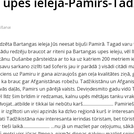
upes ieleja-Pamirs-Tad
sīšanai
edzēta Bartangas ieleja Jūs neesat bijuši Pamirā. Tagad varu 
du redzēju braucot ar riteni pa Bartangas upes ieleju, vēl līd
ānu. Dušanbe pārsteidza ar to ka uz katriem 200 metriem iel
is savu sarkano zizlīti tad šoferis jau ir parādā :) visādi citādi
ciens uz Pamiru ir gana aizraujošs gan ceļa kvalitātes ziņā,
 ka brauc gar Afganistānas robežu. Tadžikistānu un Afganist
divās daļās, Pamirs un pārējā valsts. Deviņdesmito gadu vidū 
ēl līdz šim brīdim ir redzamas, kalnu upēs mētājas tanku vra
...atbilde ir tikkai lai nebūtu karš.................................. Pami
a ir izglītoti un viņi apzinās ka dzīvo reģionā kurš ir interesan
ti Tadžikistāna nav interesanta ierindas tūristam, bet tūri
i laikā.............................. ....nu jā un mazliet par ceļojumu,
 metri virs jūras līmeņa, pirmās dienas galviņu mazliet spieda