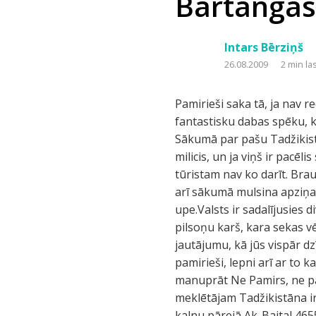
Bartangas 
Intars Bērziņš
26.08.2009
2 min la
Pamirieši saka tā, ja nav r
fantastisku dabas spēku, kā
Sākumā par pašu Tadžikist
milicis, un ja viņš ir pacēl
tūristam nav ko darīt. Brau
arī sākumā mulsina apziņa
upe.Valsts ir sadalījusies 
pilsoņu karš, kara sekas v
jautājumu, kā jūs vispār dzīvojat
pamirieši, lepni arī ar to k
manuprāt Ne Pamirs, ne pa
meklētājam Tadžikistāna ir tieš
kalnu pārejā Ak-Baital 4655