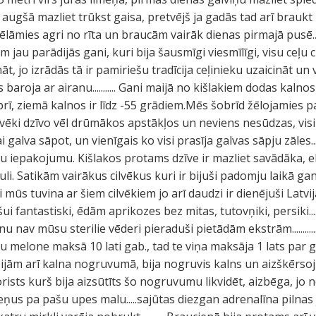
augšā mazliet trūkst gaisa, pretvējš ja gadās tad arī braukt 
lāmies agri no rīta un braucām vairāk dienas pirmajā pusē......
m jau parādijās gani, kuri bija šausmīgi viesmīlīgi, visu ceļu 
āt, jo izrādās tā ir pamiriešu tradīcija ceļinieku uzaicināt un
 baroja ar airanu........... Gani maijā no kišlakiem dodas kaln
rī, ziemā kalnos ir līdz -55 grādiem.Mēs šobrīd žēlojamies pa
lvēki dzīvo vēl drūmākos apstākļos un neviens nesūdzas, visi 
ai galva sāpot, un vienīgais ko visi prasīja galvas sāpju zāles...
 iepakojumu. Kišlakos protams dzīve ir mazliet savādāka, e
i. Satikām vairākus cilvēkus kuri ir bijuši padomju laikā gan 
mūs tuvina ar šiem cilvēkiem jo arī daudzi ir dienējuši Latvij
i fantastiski, ēdām aprikozes bez mitas, tutovņiki, persiki....
u nav mūsu sterilie vēderi pieraduši pietādām ekstrām...............
u melone maksā 10 lati gab., tad te viņa maksāja 1 lats par 
āpijām arī kalna nogruvumā, bija nogruvis kalns un aizškērs
ists kurš bija aizsūtīts šo nogruvumu likvidēt, aizbēga, jo 
iteņus pa pašu upes malu.....sajūtas diezgan adrenalīna pilnas 