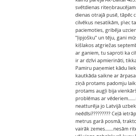
svētdienas riteņbraucējam 
dienas otrajā pusē, tāpēc cē
cilvēkus nesatikām, p\ec ta
paciemoties, gribēja uzcien
"ļipjošku" un tēju, gani mūs
kišlakos atgriežas septemb
ar ganiem, tu saproti ka ci
ir ar dzīvi apmierināti, tikk
Pamiru paņemiet kādu lieku
kautkāda saikne ar ārpasaul
ziņā protams padomju laiki 
protams augļi bija vienkāršu
problēmas ar vēderiem........n
neatturēja jo Latvijā uzbek
neēdīsi????????? Ceļā ietr
metrus garā posmā, traktor
vairāk zemes.........nesām r