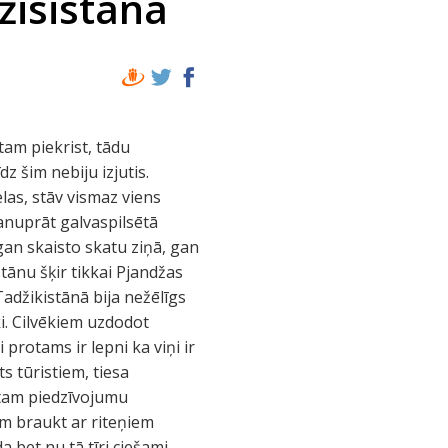
žisistāna
tam piekrist, tādu
z šim nebiju izjutis.
as, stāv vismaz viens
 manuprāt galvaspilsētā
 gan skaisto skatu ziņā, gan
ānu šķir tikkai Pjandžas
Tadžikistānā bija nežēlīgs
ki. Cilvēkiem uzdodot
rieši protams ir lepni ka viņi ir
ts tūristiem, tiesa
stam piedzīvojumu
 sākām braukt ar riteņiem
 bet nu tā tīri ciešami,