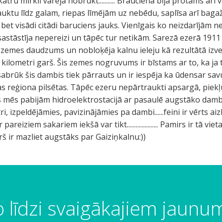
tru mirkli varēja nobrukt........... Braucienā bija protams arī
brauktu līdz galam, riepas līmējām uz nebēdu, saplīsa arī ba
bet visādi citādi baruciens jauks. Vienīgais ko neizdarījām 
sastāstīja nepereizi un tāpēc tur netikām. Sarezā ezerā 191
ls zemes daudzums un nobloķēja kalnu ieleju kā rezultātā izv
kilometri garš. Šis zemes nogruvums ir bīstams ar to, ka ja 
 sabrūk šis dambis tiek pārrauts un ir iespēja ka ūdensar 
 reģiona pilsētas. Tāpēc ezeru nepārtraukti apsargā, piekļūt
s mēs pabijām hidroelektrostacijā ar pasaulē augstāko damb
izpeldējāmies, pavizinājāmies pa dambi......feini ir vērts aiz
areiziem sakariem iekšā var tikt..................... Pamirs ir tā vi
š ir mazliet augstāks par Gaiziņkalnu:))
 līdzi svaigākajiem jaun