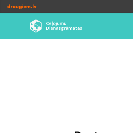
Ceļojumu
Dienasgrāmatas