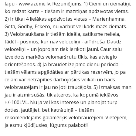
lapu - www.azeme.lv. Rezumējums: 1) Ciemi un ciematiņi,
ko redzat kartē – tiešām ir mazītiņas apdzīvotas vietas.
2) Ir tikai 4 lielākas apdzīvotas vietas – Marienhamna,
Geta, Godby, Eckero, nu varbūt vēl kāds mazs ciemats.
3) Velobraukšana ir tiešām ideāla, satiksme neliela,
tādēļ - posmos, kur nav veloceliņi - arī droša. Daudz
veloceliņi – un joprojām tiek ierīkoti jauni. Caur salu
izveidots marķēts velomaršrutu tīkls, kas atvieglo
orientēšanos. 4) Ja brauciet izejamo dienu periodā –
tiešām vēlams apgādāties ar pārtikas rezervēm, jo pa
ceļam var netrāpīties darbojošies veikali un bads
velobraucējam ir jau no ļoti traucējošs. 5) Izmaksas man
jau ir aizmirsušās, tik atceros, ka kopumā iekļāvos
+/-100LVL. Nu ja vēl kas interesē un plānojat turp
doties, jautājiet, bet katrā ziņā – tiešām
rekomendējams galamērķis velobraucējiem. Vietējiem,
ja esmu kļūdījusies, lūgums palabot!!!