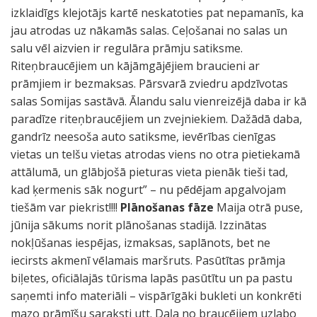
izklaidīgs klejotājs kartē neskatoties pat nepamanīs, ka
jau atrodas uz nākamās salas. Ceļošanai no salas un
salu vēl aizvien ir regulāra prāmju satiksme.
Riteņbraucējiem un kājāmgājējiem braucieni ar
prāmjiem ir bezmaksas. Pārsvarā zviedru apdzīvotas
salas Somijas sastāvā. Ālandu salu vienreizējā daba ir kā
paradīze riteņbraucējiem un zvejniekiem. Dažādā daba,
gandrīz neesoša auto satiksme, ievērības cienīgas
vietas un telšu vietas atrodas viens no otra pietiekamā
attālumā, un glābjošā pieturas vieta pienāk tieši tad,
kad ķermenis sāk nogurt” – nu pēdējam apgalvojam
tiešām var piekrist!!!!
Plānošanas fāze
Maija otrā puse,
jūnija sākums norit plānošanas stadijā. Izzinātas
nokļūšanas iespējas, izmaksas, saplānots, bet ne
iecirsts akmenī vēlamais maršruts. Pasūtītas prāmja
biļetes, oficiālajās tūrisma lapās pasūtītu un pa pastu
saņemti info materiāli – vispārīgāki bukleti un konkrēti
mazo prāmīšu saraksti utt. Daļa no braucējiem uzlabo