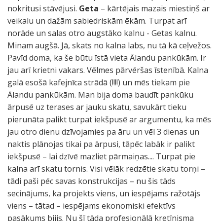
nokritusi stāvējusi.
Geta
– kārtējais mazais miestiņš ar
veikalu un dažām sabiedriskām ēkām. Turpat arī
norāde un salas otro augstāko kalnu - Getas kalnu.
Minam augšā. Jā, skats no kalna labs, nu tā kā ceļvežos.
Pavīd doma, ka še būtu īstā vieta Ālandu pankūkām. Ir
jau arī krietni vakars. Vēlmes pārvēršas īstenībā. Kalna
galā esošā kafejnīca strādā (!!!!) un mēs tiekam pie
Ālandu pankūkām. Man bija doma baudīt pankūku
ārpusē uz terases ar jauku skatu, savukārt tieku
pierunāta palikt turpat iekšpusē ar argumentu, ka mēs
jau otro dienu dzīvojamies pa āru un vēl 3 dienas un
naktis plānojas tikai pa ārpusi, tāpēc labāk ir palikt
iekšpusē – lai dzīvē mazliet pārmaiņas.... Turpat pie
kalna arī skatu tornis. Visi vēlāk redzētie skatu torņi –
tādi paši pēc savas konstrukcijas – nu šis tāds
secinājums, ka projekts viens, un iespējams ražotājs
viens – tātad – iespējams ekonomiski efektīvs
pasākums bijis. Nu šī tāda profesionālā kretīnisma