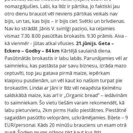
nomazgājušies. Labi, ka līdz ir pārtika, jo faktiski jau
otro dienu braucot vēl neviens pārtikas veikals nav
bijis, un tas, kas bijis – ir bijis ciet. Svētki un brīvdienas.
Nav ko strādāt. Jānis V. svinīgi paziņo, ka ceļamies
vismaz 7.30. 8.00 pasūtītas brokastis. 9.30 prāmis. Aiva -
kā vienmēr - jūtas atkal vīlusies.
21.jūnijs. Geta –
Eckero – Godby – 84 km
Kārtējā saulainā diena.
Pasūtinātās brokastis ir labu labās. Parunājamies vēl ar
saimnieku, kas pastāsta par savu biznesu, izrāda mazo
ceptuvīti, top jau gatava pirmā maize, iepērkam
klaipiņu pusdienām, un vēl kaut ko našķim turpat pie
brokastīm. Lindai ar Jāni ir līdz vēl neapēsta Ķelmēnu
saldskābā maize, kas arī ir „Organic bread” – iedāvinām
to saimniekam. Šo vietu tiešām varam rekomendēt, kā
labu pieturvietu, 2km pirms Hallo piestātnes. Piestātnē
sagaidām pasūtīto veloprāmi, uzkrāmējamies. Biļete – 9
EUR/personai. Kāds 20 minūšu brauciens un esam otrā
pusē. Šodien mums plānos tikt kaut kur līdz