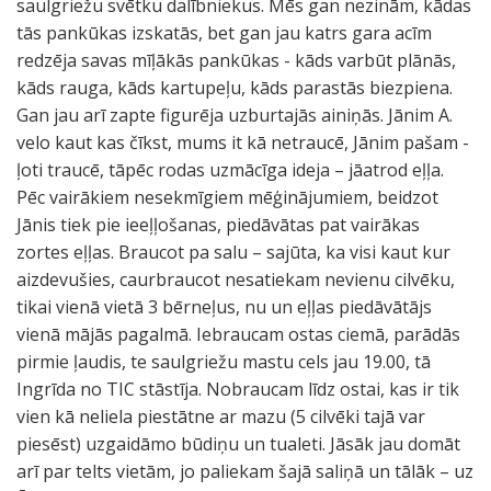
saulgriežu svētku dalībniekus. Mēs gan nezinām, kādas
tās pankūkas izskatās, bet gan jau katrs gara acīm
redzēja savas mīļākās pankūkas - kāds varbūt plānās,
kāds rauga, kāds kartupeļu, kāds parastās biezpiena.
Gan jau arī zapte figurēja uzburtajās ainiņās. Jānim A.
velo kaut kas čīkst, mums it kā netraucē, Jānim pašam -
ļoti traucē, tāpēc rodas uzmācīga ideja – jāatrod eļļa.
Pēc vairākiem nesekmīgiem mēģinājumiem, beidzot
Jānis tiek pie ieeļļošanas, piedāvātas pat vairākas
zortes eļļas. Braucot pa salu – sajūta, ka visi kaut kur
aizdevušies, caurbraucot nesatiekam nevienu cilvēku,
tikai vienā vietā 3 bērneļus, nu un eļļas piedāvātājs
vienā mājās pagalmā. Iebraucam ostas ciemā, parādās
pirmie ļaudis, te saulgriežu mastu cels jau 19.00, tā
Ingrīda no TIC stāstīja. Nobraucam līdz ostai, kas ir tik
vien kā neliela piestātne ar mazu (5 cilvēki tajā var
piesēst) uzgaidāmo būdiņu un tualeti. Jāsāk jau domāt
arī par telts vietām, jo paliekam šajā saliņā un tālāk – uz