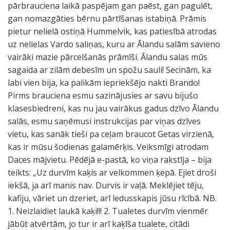
pārbrauciena laikā paspējam gan paēst, gan pagulēt,
gan nomazgāties bērnu pārtīšanas istabiņā. Prāmis
pietur nelielā ostiņā Hummelvik, kas patiesībā atrodas
uz nelielas Vardo saliņas, kuru ar Ālandu salām savieno
vairāki mazie pārcelšanās prāmīši. Ālandu salas mūs
sagaida ar zilām debesīm un spožu sauli! Secinām, ka
labi vien bija, ka palikām iepriekšējo nakti Brando!
Pirms brauciena esmu sazinājusies ar savu bijušo
klasesbiedreni, kas nu jau vairākus gadus dzīvo Ālandu
salās, esmu saņēmusi instrukcijas par viņas dzīves
vietu, kas sanāk tieši pa ceļam braucot Getas virzienā,
kas ir mūsu šodienas galamērķis. Veiksmīgi atrodam
Daces mājvietu. Pēdējā e-pastā, ko viņa rakstīja – bija
teikts: „Uz durvīm kaķis ar velkommen ķepā. Ejiet droši
iekšā, ja arī manis nav. Durvis ir vaļā. Meklējiet tēju,
kafiju, vāriet un dzeriet, arī ledusskapis jūsu rīcībā. NB.
1. Neizlaidiet laukā kaķi!!! 2. Tualetes durvīm vienmēr
jābūt atvērtām, jo tur ir arī kaķīša tualete, citādi