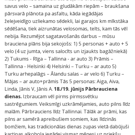
savus velo – samaina uz gludākām riepām – braukšana
pārsvarā plānota pa asfaltu, kāda iegādājas
želejveidīgo uzliekamo sēdekli, lai garajos km mīkstāka
sēdēšana, tiek aizrunātas velosomas, telts, kam tās vēl
nebija. Rezumējot sagatavošanās darbus – mūsu
brauciena plāns bija sekojošs: 1) 5 personas + auto + 5
velo (4 uz jumta, viens salocīts un izjaukts bagāžniekā)
2) Tukums - Rīga – Tallinna - ar auto 3) Prāmis –
Tallinna - Helsinki 4) Helsinki – Turku – ar auto 5)
Turku arhepalāgs – Ālandu salas – ar velo 6) Turku –
Mājas – ar auto+prāmis Tās 5 personas: Aiga, Aiva,
Linda, Jānis V, Jānis A.
18./19. jūnijs Pārbrauciena
dienas.
Izbraucam vēl pirms pirmssvētku
sastrēgumiem. Veiksmīgi uzkrāmējamies, auto pilns līdz
malām. Pārbrauciens līdz Tallinnai. Tālāk ar prāmi, kas
pilns ar samērā apreibušiem somiem, kas līdzinās
bomžiem, kas tradicionālas dienas zupas vietā dabūjuši
kartiņas alkohola iegādei vismaz mēnesi uz priekšu.