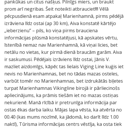
pankūkas un citus našķus. Pilnīgs miers, un braukt
prom arī negribas. Šeit noteikti atbrauciet!!!! Vēlā
pēcpusdienā esam atpakaļ Marienhamnā, pirms pēdējā
izrāviena līdz ostai (ap 30 km), Aiva konstatē kārtējo
„ieberzienu” – pils, ko viņa pirms brauciena
informācijas plūsmā konstatējusi, kā apskates vērtu,
īstenībā nemaz nav Marienhamnā, kā viņai licies, bet
netālu no vietas, kur pirmā dienā braucām garām. Aiva
ir saskumusi. Pēdējais izrāviens līdz ostai, Jānis V.
mazliet aizdomīgs, kāpēc tas lielais Viging Line kuģis iet
nevis no Marienhamnas, bet no tādas mazas osteles,
varbūt tomēr no Marienhamnas, bet izdrukātās biļetes
turpat Marienhamnas Vikingline birojā ir pārliecinošs
apliecinājums, ka prāmis tiešām iet no mazas ostiņas
nekurienē. Manā rīcībā ir pretrunīga informācija par
ostas ēkas darba laiku. Mājas lapa vēsta, ka atvērta no
00.40 (kas mums nozīmē, ka jādomā, ko darīt līdz 1.00
naktī), Tūrisma informācijas centrs vēstīja, ka osta tiek