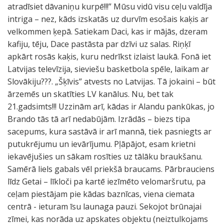
atradīsiet dāvaniņu kurpē!!!” Mūsu vidū visu ceļu valdīja
intriga – nez, kāds izskatās uz durvīm esošais kaķis ar
velkommen ķepā. Satiekam Daci, kas ir mājās, dzeram
kafiju, tēju, Dace pastāsta par dzīvi uz salas. Riņķī
apkārt rosās kaķis, kuru nedrīkst izlaist laukā. Fonā iet
Latvijas televīzija, sieviešu basketbola spēle, laikam ar
Slovākiju???. „Šķīvis” atvests no Latvijas. Tā jokaini – būt
ārzemēs un skatīties LV kanālus. Nu, bet tak
21.gadsimts!!! Uzzinām arī, kādas ir Alandu pankūkas, jo
Brando tās tā arī nedabūjām. Izrādās – biezs tipa
sacepums, kura sastāvā ir arī mannā, tiek pasniegts ar
putukrējumu un ievārījumu. Pļāpājot, esam krietni
iekavējušies un sākam rosīties uz tālāku braukšanu.
Samērā liels gabals vēl priekšā braucams. Pārbrauciens
līdz Getai – līkloči pa kartē iezīmēto velomaršrutu, pa
ceļam piestājam pie kādas baznīcas, viena ciemata
centrā - ieturam īsu launaga pauzi. Sekojot brūnajai
zīmei, kas norāda uz apskates objektu (neiztulkojams