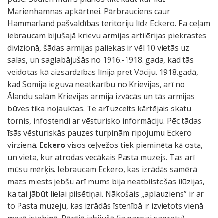
Marienhamnas apkārtnei. Pārbrauciens caur
Hammarland pašvaldības teritoriju līdz Eckero. Pa ceļam
iebraucam bijušajā krievu armijas artilērijas piekrastes
divizionā, šādas armijas paliekas ir vēl 10 vietās uz
salas, un saglabājušās no 1916.-1918. gada, kad tās
veidotas kā aizsardzības līnija pret Vāciju. 1918.gadā,
kad Somija ieguva neatkarību no Krievijas, arī no
Ālandu salām Krievijas armija izvācās un tās armijas
būves tika nojauktas. Te arī uzcelts kārtējais skatu
tornis, infostendi ar vēsturisko informāciju. Pēc tādas
īsās vēsturiskās pauzes turpinām ripojumu Eckero
virzienā.
Eckero
visos ceļvežos tiek pieminēta kā osta,
un vieta, kur atrodas vecākais Pasta muzejs. Tas arī
mūsu mērķis. Iebraucam Eckero, kas izrādās samērā
mazs miests jebšu arī mums bija neatbilstošas ilūzijas,
ka tai jābūt lielai pilsētiņai. Nākošais „aplauziens” ir ar
to Pasta muzeju, kas izrādās īstenībā ir izvietots vienā