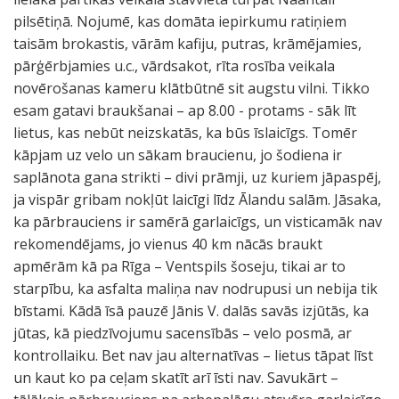
pilsētiņā. Nojumē, kas domāta iepirkumu ratiņiem
taisām brokastis, vārām kafiju, putras, krāmējamies,
pārģērbjamies u.c., vārdsakot, rīta rosība veikala
novērošanas kameru klātbūtnē sit augstu vilni. Tikko
esam gatavi braukšanai – ap 8.00 - protams - sāk līt
lietus, kas nebūt neizskatās, ka būs īslaicīgs. Tomēr
kāpjam uz velo un sākam braucienu, jo šodiena ir
saplānota gana strikti – divi prāmji, uz kuriem jāpaspēj,
ja vispār gribam nokļūt laicīgi līdz Ālandu salām. Jāsaka,
ka pārbrauciens ir samērā garlaicīgs, un visticamāk nav
rekomendējams, jo vienus 40 km nācās braukt
apmērām kā pa Rīga – Ventspils šoseju, tikai ar to
starpību, ka asfalta maliņa nav nodrupusi un nebija tik
bīstami. Kādā īsā pauzē Jānis V. dalās savās izjūtās, ka
jūtas, kā piedzīvojumu sacensībās – velo posmā, ar
kontrollaiku. Bet nav jau alternatīvas – lietus tāpat līst
un kaut ko pa ceļam skatīt arī īsti nav. Savukārt –