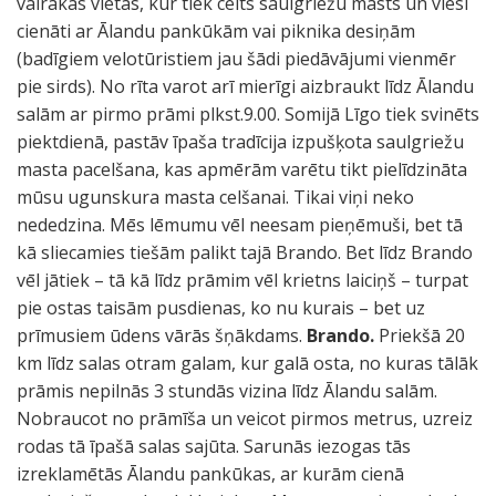
vairākas vietas, kur tiek celts saulgriežu masts un viesi
cienāti ar Ālandu pankūkām vai piknika desiņām
(badīgiem velotūristiem jau šādi piedāvājumi vienmēr
pie sirds). No rīta varot arī mierīgi aizbraukt līdz Ālandu
salām ar pirmo prāmi plkst.9.00. Somijā Līgo tiek svinēts
piektdienā, pastāv īpaša tradīcija izpušķota saulgriežu
masta pacelšana, kas apmērām varētu tikt pielīdzināta
mūsu ugunskura masta celšanai. Tikai viņi neko
nededzina. Mēs lēmumu vēl neesam pieņēmuši, bet tā
kā sliecamies tiešām palikt tajā Brando. Bet līdz Brando
vēl jātiek – tā kā līdz prāmim vēl krietns laiciņš – turpat
pie ostas taisām pusdienas, ko nu kurais – bet uz
prīmusiem ūdens vārās šņākdams.
Brando.
Priekšā 20
km līdz salas otram galam, kur galā osta, no kuras tālāk
prāmis nepilnās 3 stundās vizina līdz Ālandu salām.
Nobraucot no prāmīša un veicot pirmos metrus, uzreiz
rodas tā īpašā salas sajūta. Sarunās iezogas tās
izreklamētās Ālandu pankūkas, ar kurām cienā