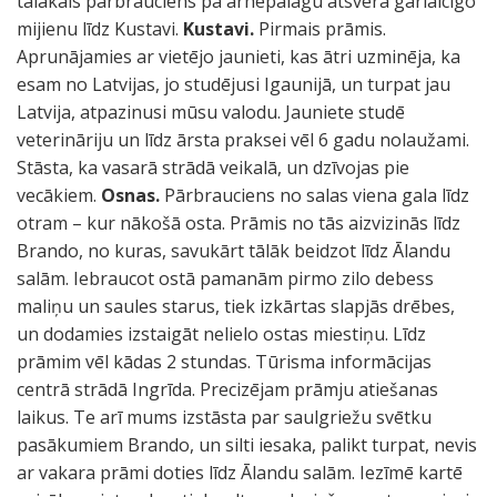
tālākais pārbrauciens pa arhepalāgu atsvēra garlaicīgo
mijienu līdz Kustavi.
Kustavi.
Pirmais prāmis.
Aprunājamies ar vietējo jaunieti, kas ātri uzminēja, ka
esam no Latvijas, jo studējusi Igaunijā, un turpat jau
Latvija, atpazinusi mūsu valodu. Jauniete studē
veterināriju un līdz ārsta praksei vēl 6 gadu nolaužami.
Stāsta, ka vasarā strādā veikalā, un dzīvojas pie
vecākiem.
Osnas.
Pārbrauciens no salas viena gala līdz
otram – kur nākošā osta. Prāmis no tās aizvizinās līdz
Brando, no kuras, savukārt tālāk beidzot līdz Ālandu
salām. Iebraucot ostā pamanām pirmo zilo debess
maliņu un saules starus, tiek izkārtas slapjās drēbes,
un dodamies izstaigāt nelielo ostas miestiņu. Līdz
prāmim vēl kādas 2 stundas. Tūrisma informācijas
centrā strādā Ingrīda. Precizējam prāmju atiešanas
laikus. Te arī mums izstāsta par saulgriežu svētku
pasākumiem Brando, un silti iesaka, palikt turpat, nevis
ar vakara prāmi doties līdz Ālandu salām. Iezīmē kartē