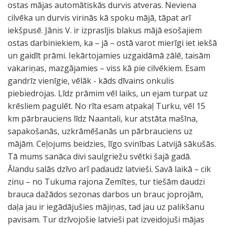
ostas mājas automātiskās durvis atveras. Neviena
cilvēka un durvis virinās kā spoku mājā, tāpat arī
iekšpusē. Jānis V. ir izprasījis blakus mājā esošajiem
ostas darbiniekiem, ka – jā – ostā varot mierīgi iet iekšā
un gaidīt prāmi. Iekārtojamies uzgaidāmā zālē, taisām
vakariņas, mazgājamies – viss kā pie cilvēkiem. Esam
gandrīz vienīgie, vēlāk - kāds dīvains onkulis
piebiedrojas. Līdz prāmim vēl laiks, un ejam turpat uz
krēsliem pagulēt. No rīta esam atpakaļ Turku, vēl 15
km pārbrauciens līdz Naantali, kur atstāta mašīna,
sapakošanās, uzkrāmēšanās un pārbrauciens uz
mājām. Ceļojums beidzies, līgo svinības Latvijā sākušās.
Tā mums sanāca divi saulgriežu svētki šajā gadā.
Ālandu salās dzīvo arī padaudz latvieši. Savā laikā – cik
zinu – no Tukuma rajona Zemītes, tur tiešām daudzi
brauca dažādos sezonas darbos un brauc joprojām,
daļa jau ir iegādājušies mājiņas, tad jau uz palikšanu
pavisam. Tur dzīvojošie latvieši pat izveidojuši mājas