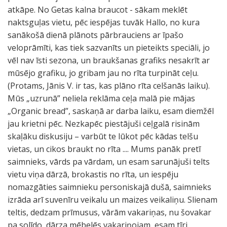
atkāpe. No Getas kalna braucot - sākam meklēt
naktsguļas vietu, pēc iespējas tuvāk Hallo, no kura
sanākošā dienā plānots pārbrauciens ar īpašo
veloprāmīti, kas tiek sazvanīts un pieteikts speciāli, jo
vēl nav īsti sezona, un braukšanas grafiks nesakrīt ar
mūsējo grafiku, jo gribam jau no rīta turpināt ceļu.
(Protams, Jānis V. ir tas, kas plāno rīta celšanās laiku).
Mūs „uzrunā” neliela reklāma ceļa malā pie mājas
„Organic bread”, saskaņā ar darba laiku, esam diemžēl
jau krietni pēc. Nezkapēc piestājuši ceļgalā risinām
skaļāku diskusiju – varbūt te lūkot pēc kādas telšu
vietas, un cikos braukt no rīta .... Mums panāk pretī
saimnieks, vārds pa vārdam, un esam sarunājuši telts
vietu viņa dārzā, brokastis no rīta, un iespēju
nomazgāties saimnieku personiskajā dušā, saimnieks
izrāda arī suvenīru veikalu un maizes veikaliņu. Slienam
teltis, dedzam prīmusus, vārām vakariņas, nu šovakar
pa solīdo, dārza mēbelēs vakariņojam, esam tīri,