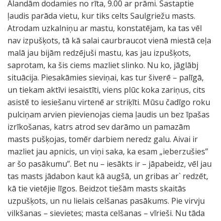
Ālandām dodamies no rīta, 9.00 ar prāmi. Sastaptie
ļaudis parāda vietu, kur tiks celts Saulgriežu masts.
Atrodam uzkalniņu ar mastu, konstatējam, ka tas vēl
nav izpušķots, tā kā salai caurbraucot vienā miestā ceļa
malā jau bijām redzējuši mastu, kas jau izpušķots,
saprotam, ka šis ciems mazliet slinko. Nu ko, jāglābj
situācija. Piesakāmies sieviņai, kas tur šiverē – palīgā,
un tiekam aktīvi iesaistīti, viens plūc koka zariņus, cits
asistē to iesiešanu virtenē ar striķīti. Mūsu čadīgo roku
pulciņam arvien pievienojas ciema ļaudis un bez īpašas
izrīkošanas, katrs atrod sev darāmo un pamazām
masts pušķojas, tomēr darbiem neredz galu. Aivai ir
mazliet jau apnicis, un viņi saka, ka esam „ieberzušies”
ar šo pasākumu”. Bet nu – iesākts ir – jāpabeidz, vēl jau
tas masts jādabon kaut kā augšā, un gribas ar` redzēt,
kā tie vietējie līgos. Beidzot tiešām masts skaitās
uzpušķots, un nu lielais celšanas pasākums. Pie virvju
vilkšanas – sievietes; masta celšanas – vīrieši. Nu tāda