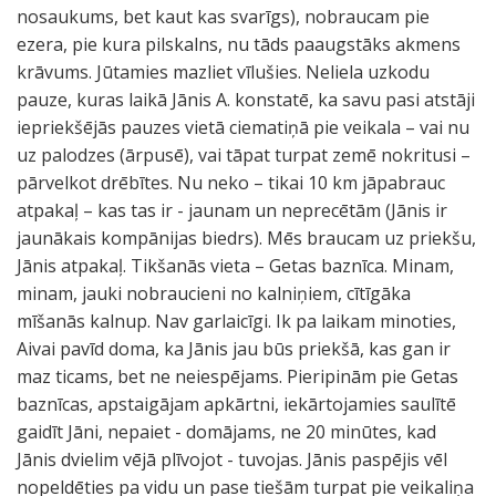
nosaukums, bet kaut kas svarīgs), nobraucam pie
ezera, pie kura pilskalns, nu tāds paaugstāks akmens
krāvums. Jūtamies mazliet vīlušies. Neliela uzkodu
pauze, kuras laikā Jānis A. konstatē, ka savu pasi atstāji
iepriekšējās pauzes vietā ciematiņā pie veikala – vai nu
uz palodzes (ārpusē), vai tāpat turpat zemē nokritusi –
pārvelkot drēbītes. Nu neko – tikai 10 km jāpabrauc
atpakaļ – kas tas ir - jaunam un neprecētām (Jānis ir
jaunākais kompānijas biedrs). Mēs braucam uz priekšu,
Jānis atpakaļ. Tikšanās vieta – Getas baznīca. Minam,
minam, jauki nobraucieni no kalniņiem, cītīgāka
mīšanās kalnup. Nav garlaicīgi. Ik pa laikam minoties,
Aivai pavīd doma, ka Jānis jau būs priekšā, kas gan ir
maz ticams, bet ne neiespējams. Pieripinām pie Getas
baznīcas, apstaigājam apkārtni, iekārtojamies saulītē
gaidīt Jāni, nepaiet - domājams, ne 20 minūtes, kad
Jānis dvielim vējā plīvojot - tuvojas. Jānis paspējis vēl
nopeldēties pa vidu un pase tiešām turpat pie veikaliņa