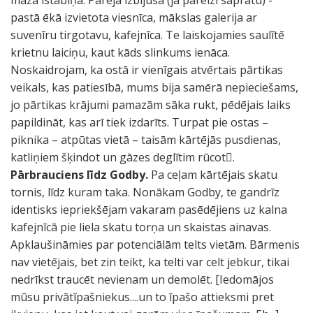
mazā istabiņā. Pārējā izbijušā (ja pareizi sapratu) -
pastā ēkā izvietota viesnīca, mākslas galerija ar
suvenīru tirgotavu, kafejnīca. Te laiskojamies saulītē
krietnu laiciņu, kaut kāds slinkums ienāca.
Noskaidrojam, ka ostā ir vienīgais atvērtais pārtikas
veikals, kas patiesībā, mums bija samērā nepieciešams,
jo pārtikas krājumi pamazām sāka rukt, pēdējais laiks
papildināt, kas arī tiek izdarīts. Turpat pie ostas –
piknika – atpūtas vietā – taisām kārtējās pusdienas,
katliņiem šķindot un gāzes deglītim rūcot.
Pārbrauciens līdz Godby.
Pa ceļam kārtējais skatu
tornis, līdz kuram taka. Nonākam Godby, te gandrīz
identisks iepriekšējam vakaram pasēdējiens uz kalna
kafejnīcā pie liela skatu torņa un skaistas ainavas.
Apklaušināmies par potenciālām telts vietām. Bārmenis
nav vietējais, bet zin teikt, ka telti var celt jebkur, tikai
nedrīkst traucēt nevienam un demolēt. [Iedomājos
mūsu privātīpašniekus....un to īpašo attieksmi pret