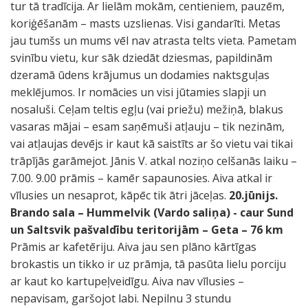
tur tā tradīcija. Ar lielām mokām, centieniem, pauzēm,
koriģēšanām – masts uzslienas. Visi gandarīti. Metas
jau tumšs un mums vēl nav atrasta telts vieta. Pametam
svinību vietu, kur sāk dziedāt dziesmas, papildinām
dzeramā ūdens krājumus un dodamies naktsguļas
meklējumos. Ir nomācies un visi jūtamies slapji un
nosaluši. Ceļam teltis egļu (vai priežu) mežiņā, blakus
vasaras mājai – esam saņēmuši atļauju – tik nezinām,
vai atļaujas devējs ir kaut kā saistīts ar šo vietu vai tikai
trāpījās garāmejot. Jānis V. atkal noziņo celšanās laiku –
7.00. 9.00 prāmis – kamēr sapaunosies. Aiva atkal ir
vīlusies un nesaprot, kāpēc tik ātri jāceļas.
20.jūnijs.
Brando sala – Hummelvik (Vardo saliņa) - caur Sund
un Saltsvik pašvaldību teritorijām – Geta – 76 km
Prāmis ar kafetēriju. Aiva jau sen plāno kārtīgas
brokastis un tikko ir uz prāmja, tā pasūta lielu porciju
ar kaut ko kartupeļveidīgu. Aiva nav vīlusies –
nepavisam, garšojot labi. Nepilnu 3 stundu