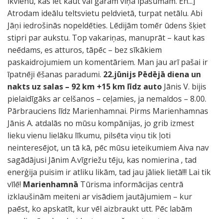
ikvienu, kas iet kaut vai garām viņa īpašumam. Eh...]
Atrodam ideālu teltsvietu peldvietā, turpat netālu. Abi
Jāņi iedrošinās nopeldēties. Lēdijām tomēr ūdens šķiet
stipri par aukstu. Top vakariņas, manuprāt – kaut kas
neēdams, es atturos, tāpēc – bez sīkākiem
paskaidrojumiem un komentāriem. Man jau arī pašai ir
īpatnēji ēšanas paradumi.
22.jūnijs Pēdējā diena un
nakts uz salas – 92 km +15 km līdz auto
Jānis V. bijis
pielaidīgāks ar celšanos – ceļamies, ja nemaldos – 8.00.
Pārbrauciens līdz Marienhamnai. Pirms Marienhamnas
Jānis A. atdalās no mūsu kompānijas, jo grib izmest
lieku vienu lielāku līkumu, pilsēta viņu tik ļoti
neinteresējot, un tā kā, pēc mūsu ieteikumiem Aiva nav
sagādājusi Jānim A.vīgriežu tēju, kas nomierina , tad
enerģija puisim ir atliku likām, tad jau jāliek lietā!!! Lai tik
vīlē!
Marienhamnā
Tūrisma informācijas centrā
izklaušinām meiteni ar visādiem jautājumiem – kur
paēst, ko apskatīt, kur vēl aizbraukt utt. Pēc labām