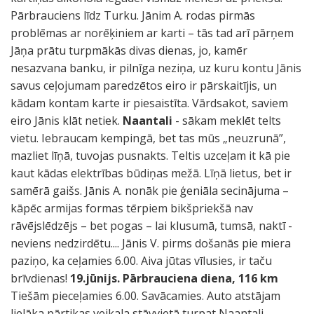
Pārbrauciens līdz Turku. Jānim A. rodas pirmās
problēmas ar norēķiniem ar karti – tās tad arī pārņem
Jāņa prātu turpmākās divas dienas, jo, kamēr
nesazvana banku, ir pilnīga neziņa, uz kuru kontu Jānis
savus ceļojumam paredzētos eiro ir pārskaitījis, un
kādam kontam karte ir piesaistīta. Vārdsakot, saviem
eiro Jānis klāt netiek.
Naantali
- sākam meklēt telts
vietu. Iebraucam kempingā, bet tas mūs „neuzrunā”,
mazliet līņā, tuvojas pusnakts. Teltis uzceļam it kā pie
kaut kādas elektrības būdiņas mežā. Līņā lietus, bet ir
samērā gaišs. Jānis A. nonāk pie ģeniāla secinājuma –
kāpēc armijas formas tērpiem bikšpriekšā nav
rāvējslēdzējs – bet pogas – lai klusumā, tumsā, naktī -
neviens nedzirdētu.... Jānis V. pirms došanās pie miera
paziņo, ka ceļamies 6.00. Aiva jūtas vīlusies, ir taču
brīvdienas!
19.jūnijs. Pārbrauciena diena, 116 km
Tiešām pieceļamies 6.00. Savācamies. Auto atstājam
lielāka pārtikas veikala stāvvietā turpat Naantali