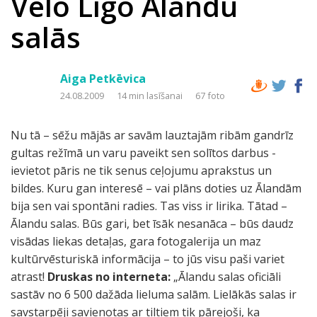
Velo Līgo Ālandu
salās
Aiga Petkēvica
24.08.2009
14 min lasīšanai
67 foto
Nu tā – sēžu mājās ar savām lauztajām ribām gandrīz
gultas režīmā un varu paveikt sen solītos darbus -
ievietot pāris ne tik senus ceļojumu aprakstus un
bildes. Kuru gan interesē – vai plāns doties uz Ālandām
bija sen vai spontāni radies. Tas viss ir lirika. Tātad –
Ālandu salas. Būs gari, bet īsāk nesanāca – būs daudz
visādas liekas detaļas, gara fotogalerija un maz
kultūrvēsturiskā informācija – to jūs visu paši variet
atrast!
Druskas no interneta:
„Ālandu salas oficiāli
sastāv no 6 500 dažāda lieluma salām. Lielākās salas ir
savstarpēji savienotas ar tiltiem tik pārejoši, ka