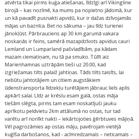
atvērta tikai pirms kuģa atiešanas, līdzīgi arī Vikingline
birojā – kas nozīmē, ka mums pa nopietno jādomā, kur
un kā pavadīt pusnakti apvidū, kur ir dažas dzīvojamās
mājas un baznīca. Bet no sākuma – jau līdz turienei
jānokļūst. Pārbrauciens ap 30 km garumā vakara
noskaņās ir feins, samērā mazapdzīvots apvidus cauri
Lemland un Lumparland pašvladībām, pa kādam
mazam ciematiņam, nu tā pa smuko. Tūlīt aiz
Marienhamnas uztrāpām tieši uz 20.00, kad
izgriežamas tilts palaiž jahtiņas. Tāds tilts taisīts, lai
nebūtu jahtotājiem un citiem augstākiem
ūdenstransporta līdzekļu turētājiem jābrauc liels aplis
apkārt salai. Līdz ar krēslu esam galā, ostas māja
tiešām slēgta, pirms tam esam noskatījuši jauku
aprīkotu peldvietu 2km attālumā no ostas, tur tad
varētu arī nonīkt nakti – iekārtojoties ģērbtuves mājiņā.
Vēl pagrozāmies ap ostas māju, pavērojam vietējā
kuģīša darbošanos, kad - acīmredzamais – neticamais –