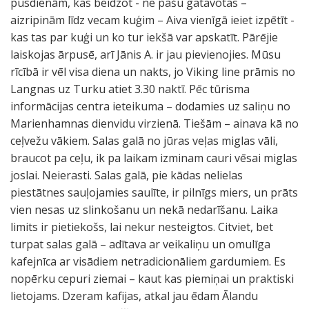
pusdienām, kas beidzot - ne pašu gatavotas –
aizripinām līdz vecam kuģim – Aiva vienīgā ieiet izpētīt -
kas tas par kuģi un ko tur iekšā var apskatīt. Pārējie
laiskojas ārpusē, arī Jānis A. ir jau pievienojies. Mūsu
rīcībā ir vēl visa diena un nakts, jo Viking line prāmis no
Langnas uz Turku atiet 3.30 naktī. Pēc tūrisma
informācijas centra ieteikuma – dodamies uz saliņu no
Marienhamnas dienvidu virzienā. Tiešām – ainava kā no
ceļvežu vākiem. Salas galā no jūras veļas miglas vāli,
braucot pa ceļu, ik pa laikam izminam cauri vēsai miglas
joslai. Neierasti. Salas galā, pie kādas nelielas
piestātnes sauļojamies saulīte, ir pilnīgs miers, un prāts
vien nesas uz slinkošanu un nekā nedarīšanu. Laika
limits ir pietiekošs, lai nekur nesteigtos. Citviet, bet
turpat salas galā – adītava ar veikaliņu un omulīga
kafejnīca ar visādiem netradicionāliem gardumiem. Es
nopērku cepuri ziemai – kaut kas piemiņai un praktiski
lietojams. Dzeram kafijas, atkal jau ēdam Ālandu