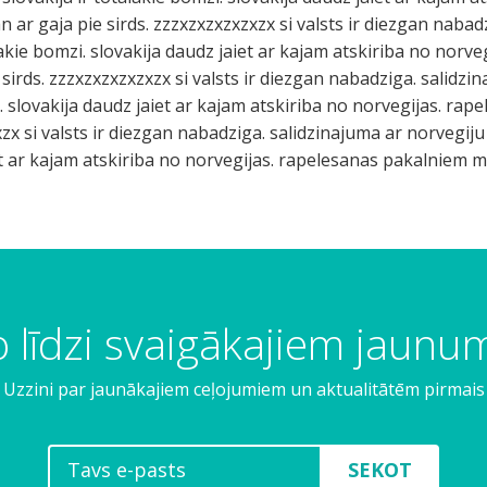
ar gaja pie sirds. zzzxzxzxzxzxzx si valsts ir diezgan nabad
lakie bomzi. slovakija daudz jaiet ar kajam atskiriba no norve
sirds. zzzxzxzxzxzxzx si valsts ir diezgan nabadziga. salidzi
i. slovakija daudz jaiet ar kajam atskiriba no norvegijas. r
xzx si valsts ir diezgan nabadziga. salidzinajuma ar norvegiju 
et ar kajam atskiriba no norvegijas. rapelesanas pakalniem ma
 līdzi svaigākajiem jaun
Uzzini par jaunākajiem ceļojumiem un aktualitātēm pirmais
SEKOT