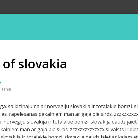
of slovakia
s
sīšanai
ga. salidzinajuma ar norvegiju slovakija ir totalakie bomzi. s
jas. rapelesanas pakalniem man ar gaja pie sirds. zzzxzxzxzxz
 norvegiju slovakija ir totalakie bomzi. slovakija daudz jaiet
kalniem man ar gaja pie sirds. zzzxzxzxzxzxzx si valsts ir di
slovakija ir totalakie bomzi. slovakija daudz jaiet ar kajam a