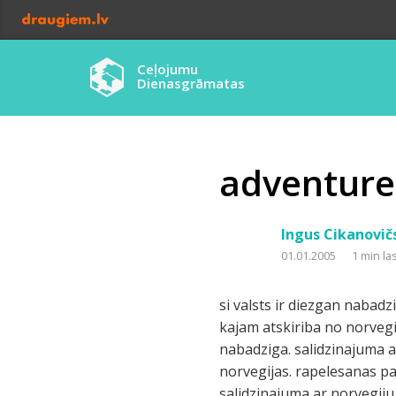
Ceļojumu
Dienasgrāmatas
adventure 
Ingus Cikanovič
01.01.2005
1 min la
si valsts ir diezgan nabadzi
kajam atskiriba no norvegi
nabadziga. salidzinajuma ar
norvegijas. rapelesanas pa
salidzinajuma ar norvegiju 