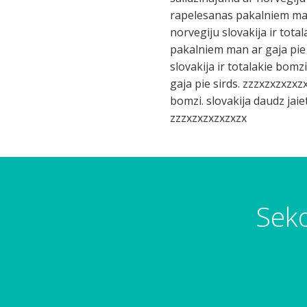
rapelesanas pakalniem man 
norvegiju slovakija ir tota
pakalniem man ar gaja pie 
slovakija ir totalakie bomz
gaja pie sirds. zzzxzxzxzxz
bomzi. slovakija daudz jai
zzzxzxzxzxzxzx
Seko