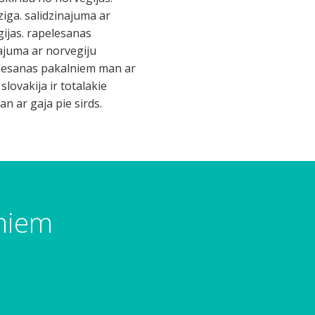
ziga. salidzinajuma ar
gijas. rapelesanas
najuma ar norvegiju
apelesanas pakalniem man ar
slovakija ir totalakie
n ar gaja pie sirds.
umiem