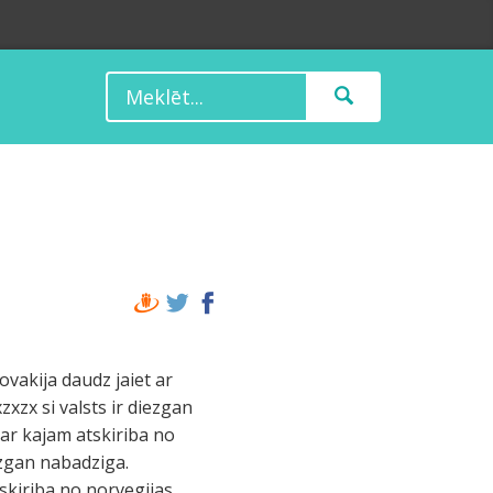
lovakija daudz jaiet ar
xzx si valsts ir diezgan
 ar kajam atskiriba no
ezgan nabadziga.
tskiriba no norvegijas.