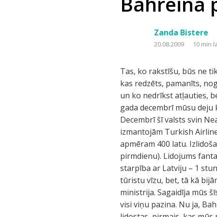
Bahreina 
Zanda Bistere
20.08.2009
10 min l
Tas, ko rakstīšu, būs ne tik daudz par emocijām, jo tās katram ir savas, bet gan ar mērķi vairāk pastāstīt par to, kas redzēts, pamanīts, nogaršots... Labi atminos, kā pirms brauciena meklējām informāciju, lai zinātu, ko drīkst un ko nedrīkst atļauties, bet pārāk daudz jau tās citu pieredzes nebija... Piedāvājums aizbraukt uz Bahreinu 2008. gada decembrī mūsu deju kolektīvam "Pēda" radās nejauši, un bez pārlieku lielas šaubīšanās mēs piekritām. Decembrī šī valsts svin Neatkarības svētkus un mēs ieradāmies, lai piedalītos festivālā. Braucienam uz turieni izmantojām Turkish Airlines piedāvājumu Rīga – Stambula – Doha (Katara) – Bahreina, kas katram izmaksāja apmēram 400 latu. Izlidošana no Rīgas pa dienu – svētdienā, ierašanās Bahreinā – apmēram 4 no rīta (naktī uz pirmdienu). Lidojums fantastisks – pilsētas no augšas naktī izskatās kā mazas krāsainas pērlīšu virtenes. Laika starpība ar Latviju – 1 stunda (Maskavas laiks). Ierodoties Manamā, bijām sagatavojuši 11 EUR, lai saņemtu tūristu vīzu, bet, tā kā bijām festivāla dalībnieki, ieeju valstī bez maksas mums nokārtoja Bahreinas Informācijas ministrija. Sagaidīja mūs šīs pašas ministrijas sabiedrisko attiecību speciālists Faisals un amizanti likās, ka lidostā visi viņu pazina. Nu ja, Bahreina nav liela valsts, tās platība ir gandrīz 100 reižu mazāka nekā Latvija. Izejot no lidostas, pirmais, kas mūs patiesi iepriecināja – siltais gaiss, temperatūra apmēram 20 C. Pēc somu sakraušanas autobusā un divās mašīnās, mūs pa gludajiem Bahreinas ceļiem aiztransportēja uz viesnīcu. Naktī Manama likās fantastiska un tas, ka caur pilsētu skrējām ar ātrumu ap 100 km/h, pirmajā brīdī likās nepierasti. Pa ceļam garām ņirbēja ar lampiņām izrotātas palmas, kas likās nedaudz savādi. Tā kā Bahreina ir musulmaņu valsts, viņi decembrī nesvin Ziemassvētkus, tomēr viņi ļoti demokrātiski izturas pret valstī dzīvojošajiem ne-musulmaņiem un šur tur varēja manīt Ziemassvētku atribūtus, tomēr palmu rotāšana ar lampiņām, kā vēlāk secināju, viņiem nebija saistīta ar šiem kristiešu svētkiem. Tā vienkārši izskatījās skaistāk :) Nakšņošana viesnīcā "Al Safir". Pirmā diena pēc izgulēšanās daļai no mums neko daudz neparādīja. Daži no mūsējiem bija aizčāpojuši līdz netālu esošajam ūdens līcim, kur – katru reizi braucot garām – varēja manīt ūdens svārstības (paisumu/bēgumu). Pusdienas – karaliskas, izvēla plaša, pēc tam sekoja brauciens uz Bahreina