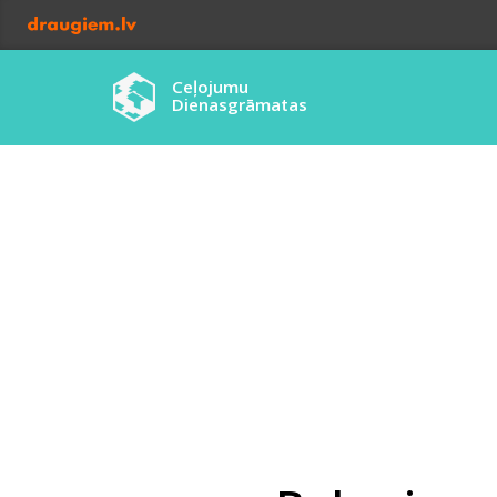
Ceļojumu
Dienasgrāmatas