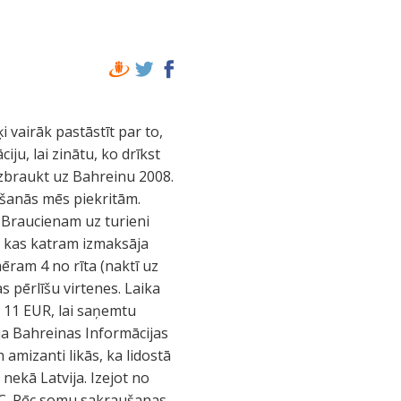
ielu muzeju, apskatījām musulmaņu tērpus, kuri izšūti zelta un sudraba diegiem. Maksāja arī labi. Un jau kārtējo reizi dzirdējām aicinājumu uz lūgšanu, kas skanēja cauri pilsētai. Lūgšanas radītās sajūtas – sirreālas. Paklausīgi sakāpjot busiņā, tikām atkal aizvizināti uz viesnīcu. Lai paskatītos uz Bahreinas nakts dzīvi, sarunājām, ka ap 22 dosimies uz kādu naktsklubu. Paēduši vakariņas un atpūtušies, savācāmies neliela grupiņa un aizbraucām uz diskotēku. Tā kā nebijām īsti pārliecināti, vai diskotēka atbildīs mūsu gaumei, gids pierunāja sargus, un iekšā iesūtījām savu izlūku. Izrādās – atbilda mūsu gaumei un samaksājot ieeju – 7 dinārus, devāmies iekšā. Klubā spēlēja dzīvo mūziku, dziedātāji – ne bahreinieši, drīzāk kāds no austrumāzijas puses (indieši, filipīnieši vai kāds tmldz). Apmeklētāju pulks arī kolorīts: sākot no vietējiem un beidzot ar amerikāņiem, kanādiešiem. Mūziku spēlēja foršu, brīnījos, kāpēc tauta tāda neaktīva, mazkustīga, tāpēc mēs, latvieši, izdomājām rādīt, kā lietas darāmas :). Kā izskatījās, cilvēkiem patika uz mums skatīties :D un beigu beigās bijām iekustinājuši arī tautu. Tā kā nākamajā dienā bija paredzēts festivāla mēģinājums, prom devāmies salīdzinoši agri – ap vieniem, brīdī, kad likās visinteresantāk. Ar mums iepazīties gribēja jau pietiekami daudz cilvēku un visi brīnījās, kamdēļ latvieši izklaidējas Bahreinā. Ak, jā, šeit varēja dabūt alkoholu – sākot ar alu un beidzot ar kokteiļiem. Liels kauss alus (tilpums laikam bija 1,5 l+/-) izmaksāja 6 dinārus. Kā jau minēju, trešā diena sākās ar mēģinājumu nu jau zināmajā Manamas kultūras centrā. Mēģinājumu grafiks bija tāds pats, kā koncerts, tāpēc pirmie sāka indieši. Skatoties viņu priekšnesumu, simpātijas neradīja. Vai nu likās pārāk nenostrādāts priekšnesums, vai arī izpildījums bija slikts. Dīvaina likās arī viena dejotāja, kas – kā vēlāk izrādījās – bija vīrietis. Kamēr bija mūsu mēģinājuma laiks, ieradās trešā, vislielākā, grupa no Jordānijas. Beiguši mēģināt, apskatījāmies jordāniešus un, jāatzīst, paliku muti vaļā. Kaut arī tas bija tautas mākslas festivāls, jordāniešu priekšnesums vairāk atbilda profesionāļu priekšnesumam ar daudz baleta elementiem utt. Toties izskatīj