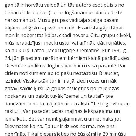
gan tā ir horvātu valodā un tās autors esot puisis no
Cenacolo kopienas (tur ar lūgšanām un darbu ārstē
narkomānus). Mūsu grupas vadītāja staigā basām
kājām- reliģisku apsvērumu dēļ. Es arī staigāju tāpat-
man ir noberztas kājas, citādi nevaru. Citu grupu cilvēki,
mūs ieraudzījuši, met krustu, vai arī nāk klāt runāties,
kā nu kurš. Tātad- Medžugorje. Ciematiņš, kur 1981.g.
24. jūnijā sešiem nerātniem bērniem kalnā parādījusies
Dievmāte un likusi lūgties par mieru visā pasaulē. Par
citiem notikumiem ap to pašu nestāstīšu. Brauciet,
izziniet! Visskaistāk tur ir maijā: zied rozes un nāk
gatavi saldie ķirši. Ja gribas atslēgties no reliģiozās
noskaņas un pabūt tuvāk "zemei un tautai"- pie
daudzām ciemata mājiņām ir uzraksti: "Te tirgo vīnu un
rakiju ". Var pasēdēt tādas mājiņas iekšpagalmā un
iemalkot... Bet var ņemt guļammaisu un iet nakšņot
Dievmātes kalnā. Tā tur ir dzīves normā, neviens
nebrīnās. Tikai piesargieties no čūskām! Ja 20 minūšu