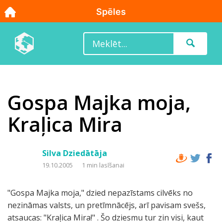
Gospa Majka moja,
Kraļica Mira
Silva Dziedātāja
19.10.2005
1 min lasīšanai
"Gospa Majka moja," dzied nepazīstams cilvēks no
nezināmas valsts, un pretīmnācējs, arī pavisam svešs,
atsaucas: "Kraļica Mira!" . Šo dziesmu tur zin visi, kaut