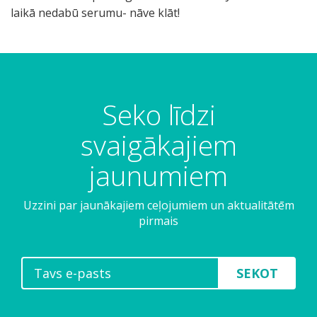
laikā nedabū serumu- nāve klāt!
Seko līdzi
svaigākajiem
jaunumiem
Uzzini par jaunākajiem ceļojumiem un aktualitātēm
pirmais
SEKOT