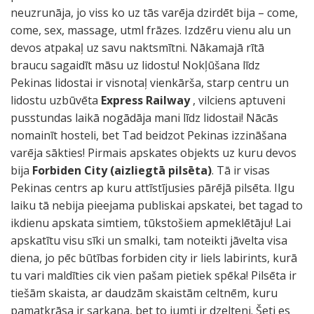
neuzrunāja, jo viss ko uz tās varēja dzirdēt bija – come,
come, sex, massage, utml frāzes. Izdzēru vienu alu un
devos atpakaļ uz savu naktsmītni. Nākamajā rītā
braucu sagaidīt māsu uz lidostu! Nokļūšana līdz
Pekinas lidostai ir visnotaļ vienkārša, starp centru un
lidostu uzbūvēta
Express Railway
, vilciens aptuveni
pusstundas laikā nogādāja mani līdz lidostai! Nācās
nomainīt hosteli, bet Tad beidzot Pekinas izzināšana
varēja sākties! Pirmais apskates objekts uz kuru devos
bija
Forbiden City (aizliegtā pilsēta)
. Tā ir visas
Pekinas centrs ap kuru attīstījusies pārējā pilsēta. Ilgu
laiku tā nebija pieejama publiskai apskatei, bet tagad to
ikdienu apskata simtiem, tūkstošiem apmeklētāju! Lai
apskatītu visu sīki un smalki, tam noteikti jāvelta visa
diena, jo pēc būtības forbiden city ir liels labirints, kurā
tu vari maldīties cik vien pašam pietiek spēka! Pilsēta ir
tiešām skaista, ar daudzām skaistām celtnēm, kuru
pamatkrāsa ir sarkana, bet to jumti ir dzelteni. Šeti es