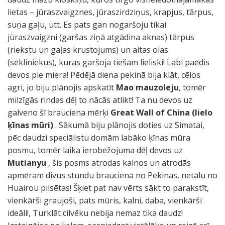
lietas – jūraszvaigznes, jūraszirdziņus, krapjus, tārpus,
suņa gaļu, utt. Es pats gan nogaršoju tikai
jūraszvaigzni (garšas ziņā atgādina aknas) tārpus
(riekstu un gaļas krustojums) un aitas olas
(sēkliniekus), kuras garšoja tiešām lieliski! Labi paēdis
devos pie miera! Pēdējā diena pekinā bija klāt, cēlos
agri, jo biju plānojis apskatīt
Mao mauzoleju
, tomēr
milzīgās rindas dēļ to nācās atlikt! Ta nu devos uz
galveno šī brauciena mērķi
Great Wall of China (lielo
ķīnas mūri)
. Sākumā biju plānojis doties uz Simatai,
pēc daudzi speciālistu domām labāko ķīnas mūra
posmu, tomēr laika ierobežojuma dēļ devos uz
Mutianyu
, šis posms atrodas kalnos un atrodās
apmēram divus stundu braucienā no Pekinas, netālu no
Huairou pilsētas! Šķiet pat nav vērts sākt to parakstīt,
vienkārši graujoši, pats mūris, kalni, daba, vienkārši
ideāli!, Turklāt cilvēku nebija nemaz tika daudz!