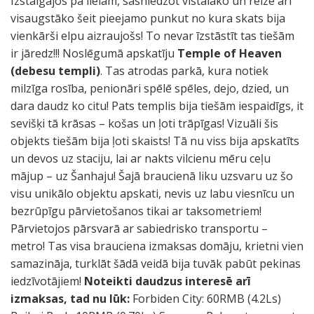
Izstaigājos pa lielam, sasniedzot vistālāko un reizē arī
visaugstāko šeit pieejamo punkut no kura skats bija
vienkārši elpu aizraujošs! To nevar īzstāstīt tas tiešām
ir jāredz!!! Noslēgumā apskatīju
Temple of Heaven
(debesu templi)
. Tas atrodas parkā, kura notiek
milzīga rosība, penionāri spēlē spēles, dejo, dzied, un
dara daudz ko citu! Pats templis bija tiešām iespaidīgs, it
sevišķi tā krāsas – košas un ļoti trāpīgas! Vizuāli šis
objekts tiešām bija ļoti skaists! Tā nu viss bija apskatīts
un devos uz staciju, lai ar nakts vilcienu mēru ceļu
mājup – uz Šanhaju! Šajā braucienā liku uzsvaru uz šo
visu unikālo objektu apskati, nevis uz labu viesnīcu un
bezrūpīgu pārvietošanos tikai ar taksometriem!
Pārvietojos pārsvarā ar sabiedrisko transportu –
metro! Tas visa brauciena izmaksas domāju, krietni vien
samazināja, turklāt šādā veidā bija tuvāk pabūt pekinas
iedzīvotājiem!
Noteikti daudzus interesē arī
izmaksas, tad nu lūk:
Forbiden City: 60RMB (4.2Ls)