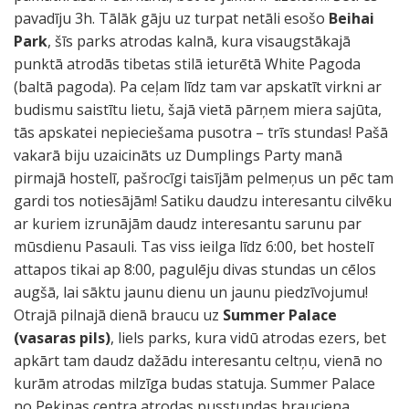
pavadīju 3h. Tālāk gāju uz turpat netāli esošo
Beihai
Park
, šīs parks atrodas kalnā, kura visaugstākajā
punktā atrodās tibetas stilā ieturētā White Pagoda
(baltā pagoda). Pa ceļam līdz tam var apskatīt virkni ar
budismu saistītu lietu, šajā vietā pārņem miera sajūta,
tās apskatei nepieciešama pusotra – trīs stundas! Pašā
vakarā biju uzaicināts uz Dumplings Party manā
pirmajā hostelī, pašrocīgi taisījām pelmeņus un pēc tam
gardi tos notiesājām! Satiku daudzu interesantu cilvēku
ar kuriem izrunājām daudz interesantu sarunu par
mūsdienu Pasauli. Tas viss ieilga līdz 6:00, bet hostelī
attapos tikai ap 8:00, pagulēju divas stundas un cēlos
augšā, lai sāktu jaunu dienu un jaunu piedzīvojumu!
Otrajā pilnajā dienā braucu uz
Summer Palace
(vasaras pils)
, liels parks, kura vidū atrodas ezers, bet
apkārt tam daudz dažādu interesantu celtņu, vienā no
kurām atrodas milzīga budas statuja. Summer Palace
no Pekinas centra atrodas pusstundas brauciena