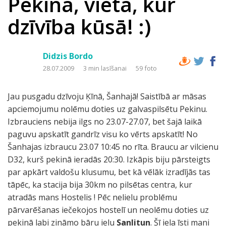
Pekina, vieta, kur
dzīvība kūsā! :)
Didzis Bordo
28.07.2009
3 min lasīšanai
59 foto
Jau pusgadu dzīvoju Ķīnā, Šanhajā! Saistībā ar māsas
apciemojumu nolēmu doties uz galvaspilsētu Pekinu.
Izbrauciens nebija ilgs no 23.07-27.07, bet šajā laikā
paguvu apskatīt gandrīz visu ko vērts apskatīt! No
Šanhajas izbraucu 23.07 10:45 no rīta. Braucu ar vilcienu
D32, kurš pekinā ieradās 20:30. Izkāpis biju pārsteigts
par apkārt valdošu klusumu, bet kā vēlāk izradījās tas
tāpēc, ka stacija bija 30km no pilsētas centra, kur
atradās mans Hostelis ! Pēc nelielu problēmu
pārvarēšanas iečekojos hostelī un neolēmu doties uz
pekinā labi zināmo bāru ielu
Sanlitun
. Šī iela īsti mani