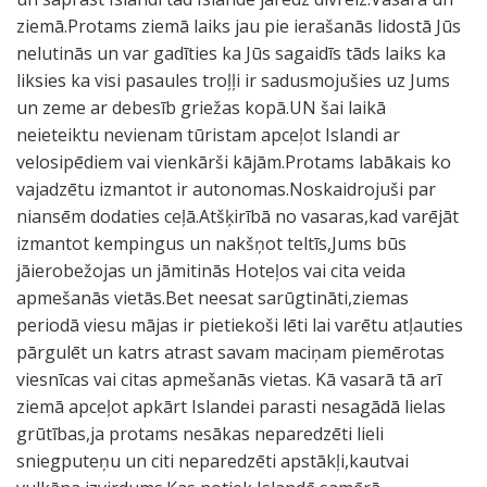
ziemā.Protams ziemā laiks jau pie ierašanās lidostā Jūs
nelutinās un var gadīties ka Jūs sagaidīs tāds laiks ka
liksies ka visi pasaules troļļi ir sadusmojušies uz Jums
un zeme ar debesīb griežas kopā.UN šai laikā
neieteiktu nevienam tūristam apceļot Islandi ar
velosipēdiem vai vienkārši kājām.Protams labākais ko
vajadzētu izmantot ir autonomas.Noskaidrojuši par
niansēm dodaties ceļā.Atšķirībā no vasaras,kad varējāt
izmantot kempingus un nakšņot teltīs,Jums būs
jāierobežojas un jāmitinās Hoteļos vai cita veida
apmešanās vietās.Bet neesat sarūgtināti,ziemas
periodā viesu mājas ir pietiekoši lēti lai varētu atļauties
pārgulēt un katrs atrast savam maciņam piemērotas
viesnīcas vai citas apmešanās vietas. Kā vasarā tā arī
ziemā apceļot apkārt Islandei parasti nesagādā lielas
grūtības,ja protams nesākas neparedzēti lieli
sniegputeņu un citi neparedzēti apstākļi,kautvai