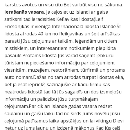
karstos avotus un visu citu.Bet varbūt visu no sākuma.
Ierašanās vasara.
Ja ceļosiet uz Islandi ar gaisa
satiksmi tad ieradīsities Keflavikas lidostā(Leif
Ericson)kas ir vienīgā Internacionālā lidosta Islandē.Šī
lidosta atrodas 40 km no Reikjavikas un šeit arī sākas
parasti Jūsu ceļojums ar teikām, leģendām un citiem
mistiskiem, un interesantiem notikumiem piepildītā
pasaulē.Protams lidostā Jūs varad saņemt jebkuru
tūristam nepieciešamo informāciju par ceļojumiem,
viesnīcām, muzejiem, restorāniem, tūrfirmā un protams
auto nomām.Dažas no tām atrodas turpat lidostas ēkā,
bet ja esat iepriekš sazinājušie ar kādu firmu kas
neatrodas lidostā,tad tā Jūs sagaidīs un dos izsmeļošu
informāciju un palīdzību jūsu turpmākajam
ceļojumam.Par cik arī Islandē gadās vasarā redzēt
saulainu un gaišu laiku tad no sirds Jums novēlu Jūsu
ceļojumā patīkamus laika apstākļus un lai vikingu Dievi
netur uz Jums ļaunu un izdzenā mākoņus.Kad jūs ceļš