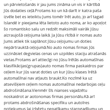
un pārvietošanās ir jau jums zināma un vis ir kārtībā
Jūs dodaties ceļā.Protams ko un kā darīt ir katra paša
izvēle bet es ieteiktu Jums tomēr īrēt auto, jo arī tagad
Islandē ir pieejama lēta lietoto auto noma, ar ko apceļot
šo romantisko salu un redzēt maksimāli vairāk Jūsu
aizraujošā ceļojuma laikā. Ja Jūsu rīcībā ir nomas auto
Jums atliek tik saplānot Jūsu ceļojumu un doties
nepārtrauktā ceļojumā.No auto nomas firmas Jūs
uzzināsiet degvielas cenas un uzpildes staciju atrašanās
vietas.Protams arī attiecīgi no Jūsu īrētās automašīnas
klasifikācijas(grupas)auto nomas firma paskaidros par
ceļiem kur Jūs varat doties un kur Jūsu klases īrētā
automašīnai nav atļauts braukt.Ko nozīmē ka uz
atsevišķiem ceļiem nomas automašīnai nedarbojas ceļu
abdrošināšana.Vienmēr šīs nianses vajadzētu
noskaidrot ar aotonomas firmas personālu.Kā arī
protams abdrošināšanas specifiku un autoīres
notiekumus lai izbēgtu nepatīkamu starpgadījumu un