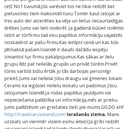
ceļš No1 tuvumā.Jūs varēsiet tos ne tikai redzēt bet
pietuvoties tiem maksimāli tuvu.Tomēr kaut ceļojat ar
īres auto der atcerēties ka vēja un lietus necaurlaidīgas
drēbes Jums var lieti noderēt. Ja gadienā būsiet nolēmis
ceļot ar tūrfirmu tad visu papildus informāciju vajadzēs
noskaidrot ar pašu firmu.Kas ietilpst cenā un kas būs
jātmaksā pašam.Islandē ir daudz dažādu iespēju
izmantot tur firmu pakalpojumus.Kas sākas ar lielu
grupu līdz pat nelielās grupās un privāt tūrēm.Privēt
tūres varbūt būtu ērtāk jo tās darbojas personīgi
priekš Jums vai nelielai Jūsu draugu vai ģimenes lokam.
Cerams ka iegūsiet nelielu ieskatu un padomus Jūsu
ceļojumam Islandē.Ja rodas papildus jautājumi vai
nepieciešama palīdzība un informācija,mēs ar prieku
jums palīdzēsim un griežaties tieši pie mums.GILDO ehf
http://travelcarsiceland.com/
Ierašanās ziema.
Mans
uzskats un vienmēr visiem esmu ieteici:Ja gribi redzēt
un saprast Islandi tad Islande jāredz divreiz.Vasarā un