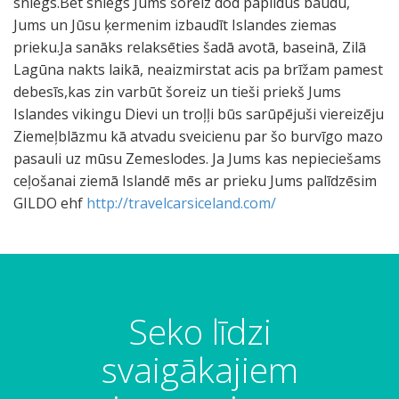
sniegs.Bet sniegs Jums šoreiz dod papildus baudu,
Jums un Jūsu ķermenim izbaudīt Islandes ziemas
prieku.Ja sanāks relaksēties šadā avotā, baseinā, Zilā
Lagūna nakts laikā, neaizmirstat acis pa brīžam pamest
debesīs,kas zin varbūt šoreiz un tieši priekš Jums
Islandes vikingu Dievi un troļļi būs sarūpējuši viereizēju
Ziemeļblāzmu kā atvadu sveicienu par šo burvīgo mazo
pasauli uz mūsu Zemeslodes. Ja Jums kas nepieciešams
ceļošanai ziemā Islandē mēs ar prieku Jums palīdzēsim
GILDO ehf
http://travelcarsiceland.com/
Seko līdzi
svaigākajiem