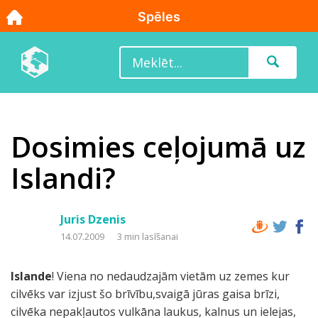
Dosimies ceļojumā uz
Islandi?
Juris Dzenis
14.07.2009
3 min lasīšanai
Islande
! Viena no nedaudzajām vietām uz zemes kur
cilvēks var izjust šo brīvību,svaigā jūras gaisa brīzi,
cilvēka nepakļautos vulkāna laukus, kalnus un ielejas,