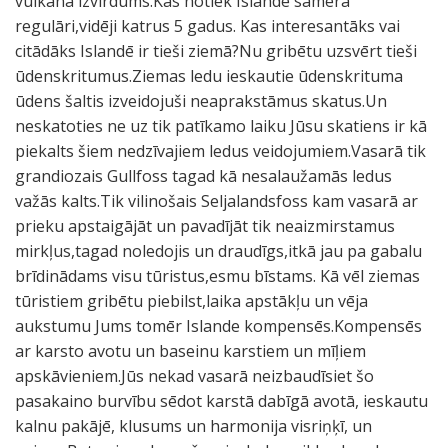
vulkāna izvirdums.Kas notiek Islandē samērā
regulāri,vidēji katrus 5 gadus. Kas interesantāks vai
citādāks Islandē ir tieši ziemā?Nu gribētu uzsvērt tieši
ūdenskritumus.Ziemas ledu ieskautie ūdenskrituma
ūdens šaltis izveidojuši neaprakstāmus skatus.Un
neskatoties ne uz tik patīkamo laiku Jūsu skatiens ir kā
piekalts šiem nedzīvajiem ledus veidojumiem.Vasarā tik
grandiozais Gullfoss tagad kā nesalaužamās ledus
važās kalts.Tik vilinošais Seljalandsfoss kam vasarā ar
prieku apstaigājāt un pavadījāt tik neaizmirstamus
mirkļus,tagad noledojis un draudīgs,itkā jau pa gabalu
brīdinādams visu tūristus,esmu bīstams. Kā vēl ziemas
tūristiem gribētu piebilst,laika apstākļu un vēja
aukstumu Jums tomēr Islande kompensēs.Kompensēs
ar karsto avotu un baseinu karstiem un mīļiem
apskāvieniem.Jūs nekad vasarā neizbaudīsiet šo
pasakaino burvību sēdot karstā dabīgā avotā, ieskautu
kalnu pakājē, klusums un harmonija visriņķī, un