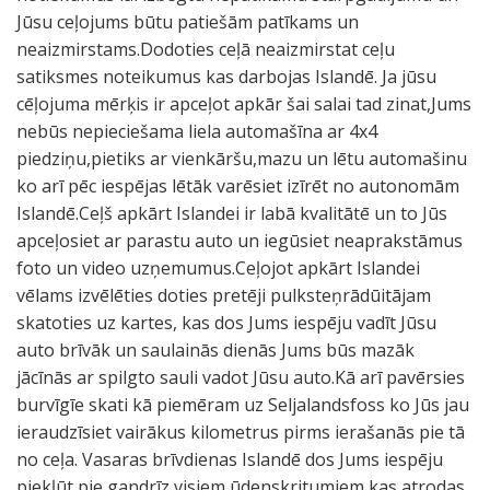
Jūsu ceļojums būtu patiešām patīkams un
neaizmirstams.Dodoties ceļā neaizmirstat ceļu
satiksmes noteikumus kas darbojas Islandē. Ja jūsu
cēļojuma mērķis ir apceļot apkār šai salai tad zinat,Jums
nebūs nepieciešama liela automašīna ar 4x4
piedziņu,pietiks ar vienkāršu,mazu un lētu automašinu
ko arī pēc iespējas lētāk varēsiet izīrēt no autonomām
Islandē.Ceļš apkārt Islandei ir labā kvalitātē un to Jūs
apceļosiet ar parastu auto un iegūsiet neaprakstāmus
foto un video uzņemumus.Ceļojot apkārt Islandei
vēlams izvēlēties doties pretēji pulksteņrādūitājam
skatoties uz kartes, kas dos Jums iespēju vadīt Jūsu
auto brīvāk un saulainās dienās Jums būs mazāk
jācīnās ar spilgto sauli vadot Jūsu auto.Kā arī pavērsies
burvīgīe skati kā piemēram uz Seljalandsfoss ko Jūs jau
ieraudzīsiet vairākus kilometrus pirms ierašanās pie tā
no ceļa. Vasaras brīvdienas Islandē dos Jums iespēju
piekļūt pie gandrīz visiem ūdenskritumiem kas atrodas