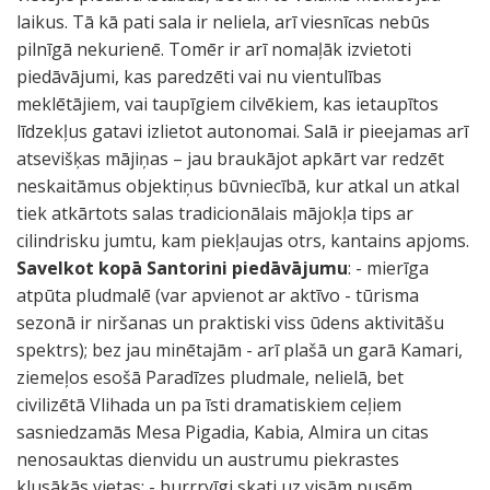
laikus. Tā kā pati sala ir neliela, arī viesnīcas nebūs
pilnīgā nekurienē. Tomēr ir arī nomaļāk izvietoti
piedāvājumi, kas paredzēti vai nu vientulības
meklētājiem, vai taupīgiem cilvēkiem, kas ietaupītos
līdzekļus gatavi izlietot autonomai. Salā ir pieejamas arī
atsevišķas mājiņas – jau braukājot apkārt var redzēt
neskaitāmus objektiņus būvniecībā, kur atkal un atkal
tiek atkārtots salas tradicionālais mājokļa tips ar
cilindrisku jumtu, kam piekļaujas otrs, kantains apjoms.
Savelkot kopā Santorini piedāvājumu
: - mierīga
atpūta pludmalē (var apvienot ar aktīvo - tūrisma
sezonā ir niršanas un praktiski viss ūdens aktivitāšu
spektrs); bez jau minētajām - arī plašā un garā Kamari,
ziemeļos esošā Paradīzes pludmale, nelielā, bet
civilizētā Vlihada un pa īsti dramatiskiem ceļiem
sasniedzamās Mesa Pigadia, Kabia, Almira un citas
nenosauktas dienvidu un austrumu piekrastes
klusākās vietas; - burrrvīgi skati uz visām pusēm,