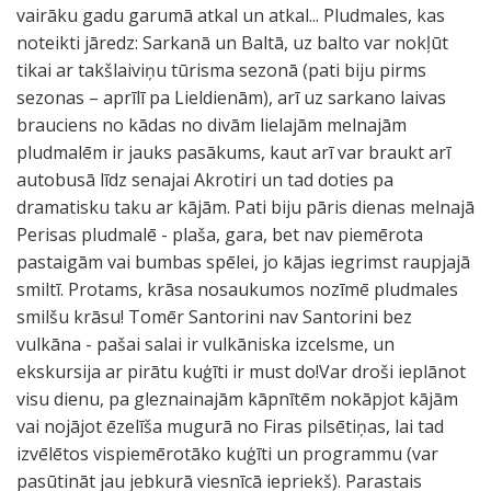
vairāku gadu garumā atkal un atkal... Pludmales, kas
noteikti jāredz: Sarkanā un Baltā, uz balto var nokļūt
tikai ar takšlaiviņu tūrisma sezonā (pati biju pirms
sezonas – aprīlī pa Lieldienām), arī uz sarkano laivas
brauciens no kādas no divām lielajām melnajām
pludmalēm ir jauks pasākums, kaut arī var braukt arī
autobusā līdz senajai Akrotiri un tad doties pa
dramatisku taku ar kājām. Pati biju pāris dienas melnajā
Perisas pludmalē - plaša, gara, bet nav piemērota
pastaigām vai bumbas spēlei, jo kājas iegrimst raupjajā
smiltī. Protams, krāsa nosaukumos nozīmē pludmales
smilšu krāsu! Tomēr Santorini nav Santorini bez
vulkāna - pašai salai ir vulkāniska izcelsme, un
ekskursija ar pirātu kuģīti ir must do!Var droši ieplānot
visu dienu, pa gleznainajām kāpnītēm nokāpjot kājām
vai nojājot ēzelīša mugurā no Firas pilsētiņas, lai tad
izvēlētos vispiemērotāko kuģīti un programmu (var
pasūtināt jau jebkurā viesnīcā iepriekš). Parastais