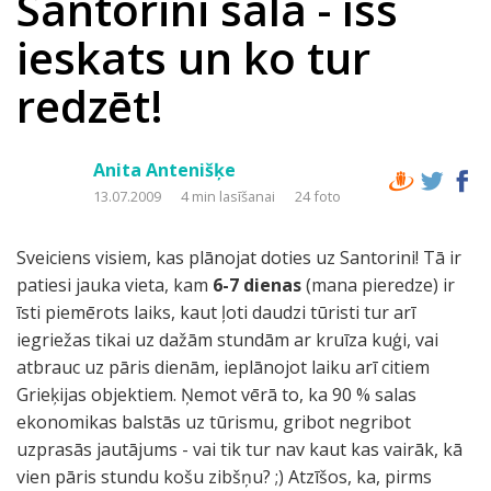
Santorini sala - īss
ieskats un ko tur
redzēt!
Anita Antenišķe
13.07.2009
4 min lasīšanai
24 foto
Sveiciens visiem, kas plānojat doties uz Santorini! Tā ir
patiesi jauka vieta, kam
6-7 dienas
(mana pieredze) ir
īsti piemērots laiks, kaut ļoti daudzi tūristi tur arī
iegriežas tikai uz dažām stundām ar kruīza kuģi, vai
atbrauc uz pāris dienām, ieplānojot laiku arī citiem
Grieķijas objektiem. Ņemot vērā to, ka 90 % salas
ekonomikas balstās uz tūrismu, gribot negribot
uzprasās jautājums - vai tik tur nav kaut kas vairāk, kā
vien pāris stundu košu zibšņu? ;) Atzīšos, ka, pirms