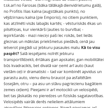
t.sk.arī no Farosas (bāka tālākajā dienvidrietumu galā),
no Profitis Ilias kalna (augstākais punkts), no
vējdzirnavu kalna (pie Emporio), no citiem punktiem,
kas atzīmēti visās labajās kartēs; - vēsturiskās ēkas un
pilsētiņas, kur vienkārši ļauties to burvībai; -
iepirkšanās - mazi nieciņi paši lec rokās, bet lielās
gleznas un mākslas priekšmetus piedāvā, cenā jau
ietverot piegādi uz jebkuru pasaules malu.
Kā to visu
paspēt?
Salā iespējams noīrēt jebkuru
transportlīdzekli, ērtākais gan apskatei, gan mobilitātei
būs kvadracikls, bet divatā var ņemt arī auto (kaut
vietām ceļi ir dramatiski – tad var kombinēt apvidus un
parastu auto, vienu dienu braucot pa asfaltētām
šosejām, otru – pa asu un stāvu pagriezienu bagātiem
zemes ceļiem). Pieejami ir arī motocikli un velosipēdi,
bet tas jāskatās no pieredzes un fiziskās sagatavotības.
Velosipēds vairāk derēs nelieliem attālumiem
atsevišķos līdzenajos reģionos. Nomā pieejamas arī