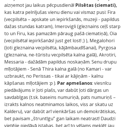
aizņemot jau laikus pēcpusdienā!
Pilsētas (ciemati),
kas katra pelnījušas vienu dienu vai vismaz pusi: Fira
(vecpilsēta – apskate un iepirkšanās, muzeji - papildus
dažas stundas katram), Imerovigli (gleznains ceļš starp
to un Firu, kas pamazām pāraug pašā ciematiņā), Oia
(vecpilsēta! iepirkšanās! just get lost! ;) ), Megalohori
(ļoti gleznaina vecpilsēta, kājāmbaudīšanai), Pyrgosa
(gleznaina, ne-tūristu vecpilsēta kalna galā), Akrotiri,
Messaria - dažādām papildus noskaņām. Senu drupu
mīļotājiem - Senā Thira kalna galā (no Kamari - var
uzbraukt, no Perissas - tikai ar kājiņām - kalnu
kāpšanas mīļotājiem :p ).
Par apmešanos
: viesnīcu
piedāvājums ir ļoti plašs, var dabūt ļoti dārgas un
savdabīgas (t.sk. baseins numuriņā, pats numuriņš –
izrakts kalnos neatminamos laikos, viss ar skatu uz
Kalderu), var dabūt arī vienkāršas un demokrātiskas,
bet pavisam „štruntīgu” gan laikam neatrast! Daudzi
vietējie piedāvā istabas, bet arī to vēlams meklēt jau