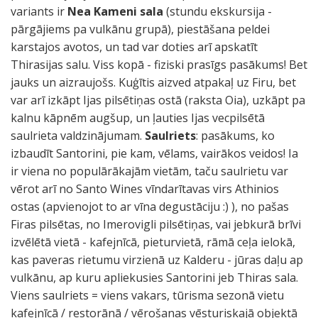
variants ir
Nea Kameni sala
(stundu ekskursija -
pārgājiems pa vulkānu grupā), piestāšana peldei
karstajos avotos, un tad var doties arī apskatīt
Thirasijas salu. Viss kopā - fiziski prasīgs pasākums! Bet
jauks un aizraujošs. Kuģītis aizved atpakaļ uz Firu, bet
var arī izkāpt Ijas pilsētiņas ostā (raksta Oia), uzkāpt pa
kalnu kāpnēm augšup, un ļauties Ijas vecpilsētā
saulrieta valdzinājumam.
Saulriets
: pasākums, ko
izbaudīt Santorini, pie kam, vēlams, vairākos veidos! Ia
ir viena no populārākajām vietām, taču saulrietu var
vērot arī no Santo Wines vīndarītavas virs Athinios
ostas (apvienojot to ar vīna degustāciju :) ), no pašas
Firas pilsētas, no Imerovigli pilsētiņas, vai jebkurā brīvi
izvēlētā vietā - kafejnīcā, pieturvietā, rāmā ceļa ielokā,
kas paveras rietumu virzienā uz Kalderu - jūras daļu ap
vulkānu, ap kuru apliekusies Santorini jeb Thiras sala.
Viens saulriets = viens vakars, tūrisma sezonā vietu
kafejnīcā / restorānā / vērošanas vēsturiskajā objektā