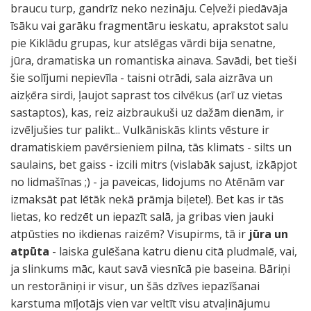
braucu turp, gandrīz neko nezināju. Ceļveži piedāvāja
īsāku vai garāku fragmentāru ieskatu, aprakstot salu
pie Kiklādu grupas, kur atslēgas vārdi bija senatne,
jūra, dramatiska un romantiska ainava. Savādi, bet tieši
šie solījumi nepievīla - taisni otrādi, sala aizrāva un
aizķēra sirdi, ļaujot saprast tos cilvēkus (arī uz vietas
sastaptos), kas, reiz aizbraukuši uz dažām dienām, ir
izvēljušies tur palikt... Vulkāniskās klints vēsture ir
dramatiskiem pavērsieniem pilna, tās klimats - silts un
saulains, bet gaiss - izcili mitrs (vislabāk sajust, izkāpjot
no lidmašīnas ;) - ja paveicas, lidojums no Atēnām var
izmaksāt pat lētāk nekā prāmja biļete!). Bet kas ir tās
lietas, ko redzēt un iepazīt salā, ja gribas vien jauki
atpūsties no ikdienas raizēm? Visupirms, tā ir
jūra un
atpūta
- laiska gulēšana katru dienu citā pludmalē, vai,
ja slinkums māc, kaut savā viesnīcā pie baseina. Bāriņi
un restorāniņi ir visur, un šās dzīves iepazīšanai
karstuma mīļotājs vien var veltīt visu atvaļinājumu