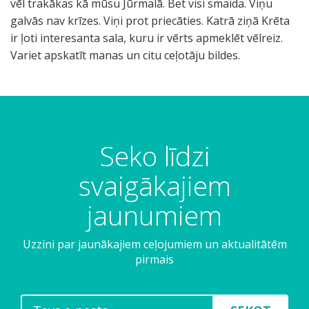
vēl trakākas kā mūsu Jūrmalā. Bet visi smaida. Viņu
galvās nav krīzes. Viņi prot priecāties. Katrā ziņā Krēta
ir ļoti interesanta sala, kuru ir vērts apmeklēt vēlreiz.
Variet apskatīt manas un citu ceļotāju bildes.
T
P
Š
S
s
e
u
a
p
p
s
s
u
i
i
ā
c
r
n
n
Seko līdzi
k
e
ā
a
a
a
ļ
k
l
l
svaigākajiem
s
š
ā
o
o
k
v
n
n
jaunumiem
ā
i
g
g
p
e
a
a
Uzzini par jaunākajiem ceļojumiem un aktualitātēm
i
t
s
s
pirmais
e
a
c
s
n
a
i
a
s
i
e
l