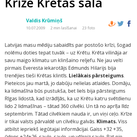
Krīze Krētas salā
Valdis Krūmiņš
10.07.2009
2 min lasīšanai
23 foto
Latvijas masu mēdiju sabaidīts par postošo krīzi, šogad
nolēmu doties tepat tuvāk – uz Krētu. Krēta vilināja ar
savu maigo klimatu un klinšaino reljefu. Ne jau velti
pirmais Everesta iekarotājs Edmunds Hilarijs bija
trenējies tieši Krētas klintīs.
Lielākais pārsteigums
.
Pieteicos jau martā, jo dabūju nelielas atlaides. Domāju,
ka lidmašīna būs pustukša, bet liels bija pārsteigums
Rīgas lidostā, kad izrādījās, ka uz Krētu katru svētdienu
lido 2 lidmašīnas – tātad 360 cilvēki. Un tā no aprīļa līdz
septembrim. Tātad cilvēkiem nauda ir, un viņi ceļo. Krīze
ir tikai valsts pārvaldē un cilvēku galvās.
Klimats.
Viss
atbilst iepriekš iegūtajai informācijai. Gaiss +32 +35,
ūdens +24+26. saule, saule, un vēlreiz saule. Pat pie