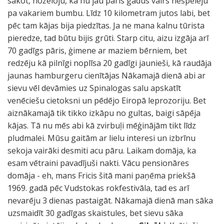
sakot, nožēloju, ka nu jau pāris gadus vairs nespēlēju
pa vakariem bumbu. Līdz 10 kilometram jutos labi, bet
pēc tam kājas bija piedzītas. Ja ne mana kalnu tūrista
pieredze, tad būtu bijis grūti. Starp citu, aizu izgāja arī
70 gadīgs pāris, ģimene ar maziem bērniem, bet
redzēju kā pilnīgi noplīsa 20 gadīgi jaunieši, kā raudāja
jaunas hamburgeru cienītājas Nākamajā dienā abi ar
sievu vēl devāmies uz Spinalogas salu apskatīt
venēciešu cietoksni un pēdējo Eiropā leprozoriju. Bet
aiznākamajā tik tikko izkāpu no gultas, baigi sāpēja
kājas. Tā nu mēs abi kā zvirbuļi mēģinājām tikt līdz
pludmalei. Mūsu gaitām ar lielu interesi un izbrīnu
sekoja vairāki desmiti acu pāru. Laikam domāja, ka
esam vētraini pavadījuši nakti. Vācu pensionāres
domāja - eh, mans Fricis šitā mani paņēma priekšā
1969. gadā pēc Vudstokas rokfestivāla, tad es arī
nevarēju 3 dienas pastaigāt. Nākamajā dienā man sāka
uzsmaidīt 30 gadīgas skaistules, bet sievu sāka