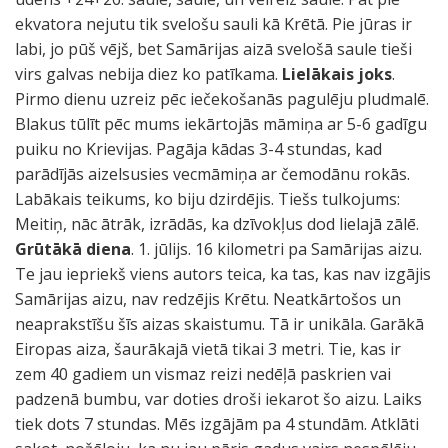
ekvatora nejutu tik svelošu sauli kā Krētā. Pie jūras ir
labi, jo pūš vējš, bet Samārijas aizā svelošā saule tieši
virs galvas nebija diez ko patīkama.
Lielākais joks
.
Pirmo dienu uzreiz pēc iečekošanās pagulēju pludmalē.
Blakus tūlīt pēc mums iekārtojās māmiņa ar 5-6 gadīgu
puiku no Krievijas. Pagāja kādas 3-4 stundas, kad
parādījās aizelsusies vecmāmiņa ar čemodānu rokās.
Labākais teikums, ko biju dzirdējis. Tiešs tulkojums:
Meitiņ, nāc ātrāk, izrādās, ka dzīvokļus dod lielajā zālē.
Grūtākā diena
. 1. jūlijs. 16 kilometri pa Samārijas aizu.
Te jau iepriekš viens autors teica, ka tas, kas nav izgājis
Samārijas aizu, nav redzējis Krētu. Neatkārtošos un
neaprakstīšu šīs aizas skaistumu. Tā ir unikāla. Garākā
Eiropas aiza, šaurākajā vietā tikai 3 metri. Tie, kas ir
zem 40 gadiem un vismaz reizi nedēļā paskrien vai
padzenā bumbu, var doties droši iekarot šo aizu. Laiks
tiek dots 7 stundas. Mēs izgājām pa 4 stundām. Atklāti