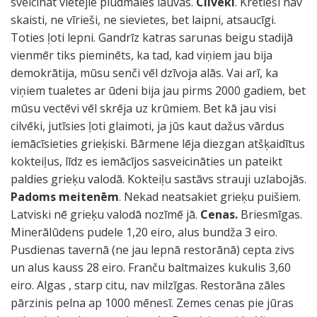
sveicināt vietējie pludmales lauvas.
Cilvēki
. Krētieši nav
skaisti, ne vīrieši, ne sievietes, bet laipni, atsaucīgi.
Toties ļoti lepni. Gandrīz katras sarunas beigu stadijā
vienmēr tiks pieminēts, ka tad, kad viņiem jau bija
demokrātija, mūsu senči vēl dzīvoja alās. Vai arī, ka
viņiem tualetes ar ūdeni bija jau pirms 2000 gadiem, bet
mūsu vectēvi vēl skrēja uz krūmiem. Bet kā jau visi
cilvēki, jutīsies ļoti glaimoti, ja jūs kaut dažus vārdus
iemācīsieties grieķiski. Bārmene lēja diezgan atšķaidītus
kokteiļus, līdz es iemācījos sasveicināties un pateikt
paldies grieķu valodā. Kokteiļu sastāvs strauji uzlabojās.
Padoms meitenēm
. Nekad neatsakiet grieķu puišiem.
Latviski nē grieķu valodā nozīmē jā.
Cenas.
Briesmīgas.
Minerālūdens pudele 1,20 eiro, alus bundža 3 eiro.
Pusdienas tavernā (ne jau lepnā restorānā) cepta zivs
un alus kauss 28 eiro. Franču baltmaizes kukulis 3,60
eiro. Algas , starp citu, nav milzīgas. Restorāna zāles
pārzinis pelna ap 1000 mēnesī. Zemes cenas pie jūras