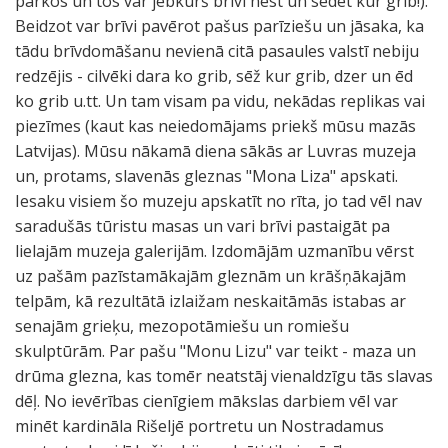
parkos un tos var jebkurš brīvi nest un sēdēt kur grib!).
Beidzot var brīvi pavērot pašus parīziešu un jāsaka, ka
tādu brīvdomāšanu nevienā citā pasaules valstī nebiju
redzējis - cilvēki dara ko grib, sēž kur grib, dzer un ēd
ko grib u.tt. Un tam visam pa vidu, nekādas replikas vai
piezīmes (kaut kas neiedomājams priekš mūsu mazās
Latvijas). Mūsu nākamā diena sākās ar Luvras muzeja
un, protams, slavenās gleznas "Mona Liza" apskati.
Iesaku visiem šo muzeju apskatīt no rīta, jo tad vēl nav
saradušās tūristu masas un vari brīvi pastaigāt pa
lielajām muzeja galerijām. Izdomājām uzmanību vērst
uz pašām pazīstamākajām gleznām un krāšņākajām
telpām, kā rezultātā izlaižam neskaitāmās istabas ar
senajām grieķu, mezopotāmiešu un romiešu
skulptūrām. Par pašu "Monu Lizu" var teikt - maza un
drūma glezna, kas tomēr neatstāj vienaldzīgu tās slavas
dēļ. No ievērības cienīgiem mākslas darbiem vēl var
minēt kardināla Rišeljē portretu un Nostradamus