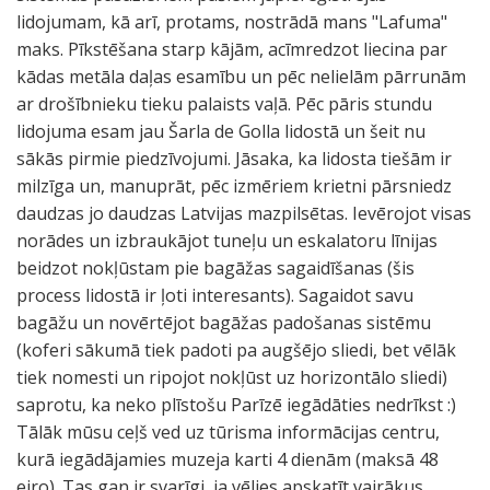
lidojumam, kā arī, protams, nostrādā mans "Lafuma"
maks. Pīkstēšana starp kājām, acīmredzot liecina par
kādas metāla daļas esamību un pēc nelielām pārrunām
ar drošībnieku tieku palaists vaļā. Pēc pāris stundu
lidojuma esam jau Šarla de Golla lidostā un šeit nu
sākās pirmie piedzīvojumi. Jāsaka, ka lidosta tiešām ir
milzīga un, manuprāt, pēc izmēriem krietni pārsniedz
daudzas jo daudzas Latvijas mazpilsētas. Ievērojot visas
norādes un izbraukājot tuneļu un eskalatoru līnijas
beidzot nokļūstam pie bagāžas sagaidīšanas (šis
process lidostā ir ļoti interesants). Sagaidot savu
bagāžu un novērtējot bagāžas padošanas sistēmu
(koferi sākumā tiek padoti pa augšējo sliedi, bet vēlāk
tiek nomesti un ripojot nokļūst uz horizontālo sliedi)
saprotu, ka neko plīstošu Parīzē iegādāties nedrīkst :)
Tālāk mūsu ceļš ved uz tūrisma informācijas centru,
kurā iegādājamies muzeja karti 4 dienām (maksā 48
eiro). Tas gan ir svarīgi, ja vēlies apskatīt vairākus