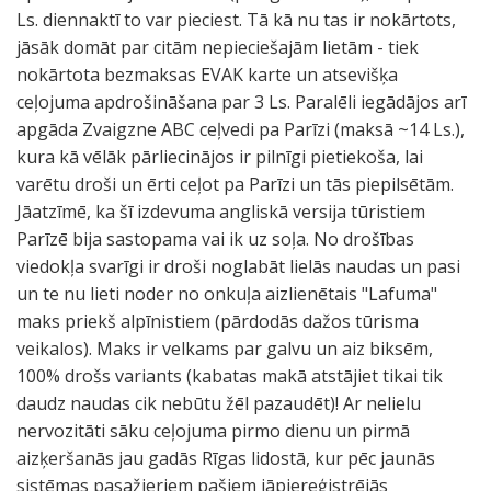
Ls. diennaktī to var pieciest. Tā kā nu tas ir nokārtots,
jāsāk domāt par citām nepieciešajām lietām - tiek
nokārtota bezmaksas EVAK karte un atsevišķa
ceļojuma apdrošināšana par 3 Ls. Paralēli iegādājos arī
apgāda Zvaigzne ABC ceļvedi pa Parīzi (maksā ~14 Ls.),
kura kā vēlāk pārliecinājos ir pilnīgi pietiekoša, lai
varētu droši un ērti ceļot pa Parīzi un tās piepilsētām.
Jāatzīmē, ka šī izdevuma angliskā versija tūristiem
Parīzē bija sastopama vai ik uz soļa. No drošības
viedokļa svarīgi ir droši noglabāt lielās naudas un pasi
un te nu lieti noder no onkuļa aizlienētais "Lafuma"
maks priekš alpīnistiem (pārdodās dažos tūrisma
veikalos). Maks ir velkams par galvu un aiz biksēm,
100% drošs variants (kabatas makā atstājiet tikai tik
daudz naudas cik nebūtu žēl pazaudēt)! Ar nelielu
nervozitāti sāku ceļojuma pirmo dienu un pirmā
aizķeršanās jau gadās Rīgas lidostā, kur pēc jaunās
sistēmas pasažieriem pašiem jāpiereģistrējās