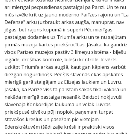
arī mierīgai pēcpusdienas pastaigai pa Parīzi. Un te nu
mūs izvēle krīt uz jauno moderno Parīzes rajonu un "La
Defense" arku (uzbraukt arkas augšā, manuprāt, nav
jēgas, bet rajons kopumā ir super!) Pēc mierīgas
pastaigas dodamies uz Triumfa arku un te nu sajūtam
pirmās muzeja kartes priekšrocības. Jāsaka, ka gandrīz
visos Parīzes muzejos pastāv 3 līmeņu sistēma - biļešu
iegāde, drošības kontrole, biļešu kontrole. Ir vērts
uzkāpt Triumfa arkas augšā, kaut gan kāpiens varbūt
diezgan nogurdinošs. Pēc šīs slavenās ēkas apskates
mierīgā garā staigājam uz Elizejas laukiem un Luvru.
Jāsaka, ka Parīzē viss tā pa īstam sākās tikai vakarā un
nekāda mierīgā pastaiga nesanāk. Beidzot nokļuvuši
slavenajā Konkordijas laukumā un vēlāk Luvras
priekšpusē cilvēku pūļi noplok, paņemam turpat
stāvošos krēslus un pasēžam pie vietējām
ūdenskrātuvēm (šādi zaļie krēsli ir praktiski visos