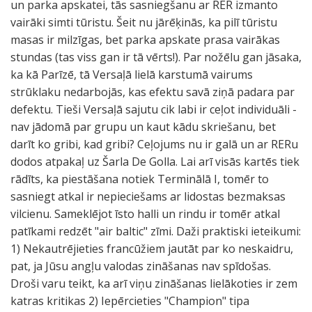
un parka apskatei, tās sasniegšanu ar RER izmanto
vairāki simti tūristu. Šeit nu jārēķinās, ka pilī tūristu
masas ir milzīgas, bet parka apskate prasa vairākas
stundas (tas viss gan ir tā vērts!). Par nožēlu gan jāsaka,
ka kā Parīzē, tā Versaļā lielā karstumā vairums
strūklaku nedarbojās, kas efektu savā ziņā padara par
defektu. Tieši Versaļā sajutu cik labi ir ceļot individuāli -
nav jādomā par grupu un kaut kādu skriešanu, bet
darīt ko gribi, kad gribi? Ceļojums nu ir galā un ar RERu
dodos atpakaļ uz Šarla De Golla. Lai arī visās kartēs tiek
rādīts, ka piestāšana notiek Terminālā I, tomēr to
sasniegt atkal ir nepieciešams ar lidostas bezmaksas
vilcienu. Sameklējot īsto halli un rindu ir tomēr atkal
patīkami redzēt "air baltic" zīmi. Daži praktiski ieteikumi:
1) Nekautrējieties francūžiem jautāt par ko neskaidru,
pat, ja Jūsu angļu valodas zināšanas nav spīdošas.
Droši varu teikt, ka arī viņu zināšanas lielākoties ir zem
katras kritikas 2) Iepērcieties "Champion" tipa