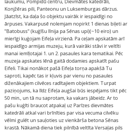
laukumu, Pompidū centru, Dievmātes katedrāli,
Konjžēras pili, Panteonu un Luksemburgas dārzus.
Jāatzīst, ka daļa šo objektu vairāk ir iespaidīgi no
ārpuses. Vakarpusē nolemjam nopirkt 1 dienas biļeti ar
"Batobuss" (kuģīšu līnija pa Sēnas upi)(~10 eiro) un
mierīgi kuģojam Eifeļa virzienā. Pa ceļam apskatām arī
iespaidīgo armijas muzeju, kurā vairāki stāvi ir veltīti
manai iemīļotajai 1. un 2. pasaules kara tematikai. Pēc
muzeja apskates lēnā gaitā dodamies apskatīt pašu
Eifeli. Tikai nonākot pašā Eifeļa torņa apakšā Tu
saproti, kapēc tas ir kļuvis par vienu no pasaules
diženākajiem cilvēces radītajiem objektiem. Turpat
paziņojums, ka līdz Eifeļa augšai būs iespējams tikt pēc
50 min., un tā nu saprotam, ka vakars jābeidz. Ar to
pašu kuģīti braucot atpakaļ uz Parīzes dievmātes
katedrāli atkal vari brīnīties par visa vecuma cilvēku
vēlmi gulēt un sauļoties uz vienkārša betona Sēnas
krastā. Nākamā diena tiek pilnībā veltīta Versaļas pils