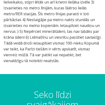
lielveikalos, stipri lētāk un arī krietni lielāka izvēle 3)
Izvairieties no metro līnijām, kuras šķērso lielās
metro/RER stacijas. Šīs metro līnijas parasti ir ļoti
pārbāztas 4) Nestaigājie pa metro nakts stundās un
izvairieties no melno kopienām. Ietaupīsiet naudiņu un
nervus :) 5) Nepērciet minerālūdeni, tas nav labāks par
krāna ūdeni 6) Lidmašīnu un viesnīcu pasūtiet savlaicīgi.
Tādā veidā droši ietaupīsiet vismaz 100-nieku Kopumā
var teikt, ka Parīzi tiešām ir vērts apskatīt, vismaz
vienreiz mūžā. Tā var patikt vai nepatikt, bet
vienaldzīgu tā noteikti neatstās.
Seko līdzi
svaigākajiem