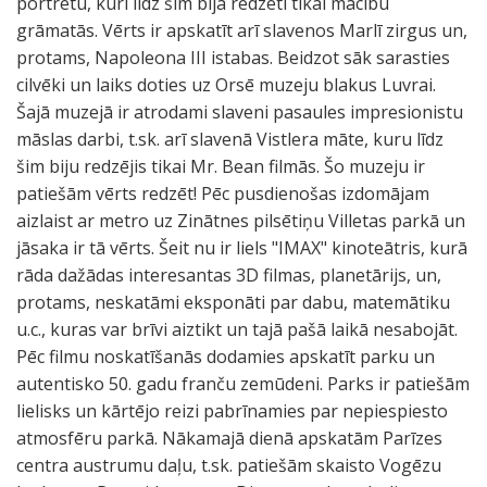
portretu, kuri līdz šim bija redzēti tikai mācību
grāmatās. Vērts ir apskatīt arī slavenos Marlī zirgus un,
protams, Napoleona III istabas. Beidzot sāk sarasties
cilvēki un laiks doties uz Orsē muzeju blakus Luvrai.
Šajā muzejā ir atrodami slaveni pasaules impresionistu
māslas darbi, t.sk. arī slavenā Vistlera māte, kuru līdz
šim biju redzējis tikai Mr. Bean filmās. Šo muzeju ir
patiešām vērts redzēt! Pēc pusdienošas izdomājam
aizlaist ar metro uz Zinātnes pilsētiņu Villetas parkā un
jāsaka ir tā vērts. Šeit nu ir liels "IMAX" kinoteātris, kurā
rāda dažādas interesantas 3D filmas, planetārijs, un,
protams, neskatāmi eksponāti par dabu, matemātiku
u.c., kuras var brīvi aiztikt un tajā pašā laikā nesabojāt.
Pēc filmu noskatīšanās dodamies apskatīt parku un
autentisko 50. gadu franču zemūdeni. Parks ir patiešām
lielisks un kārtējo reizi pabrīnamies par nepiespiesto
atmosfēru parkā. Nākamajā dienā apskatām Parīzes
centra austrumu daļu, t.sk. patiešām skaisto Vogēzu