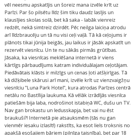
vēl neesmu apskatījis un šoreiz mana izvēle krīt uz
Parīzi. Par šo pilsētu līdz šim tiku daudz lasījis un
klausījies skolas solā, bet kā saka - labāk vienreiz
redzēt, nekā simtreiz dzirdēt. Pēc neilga laiciņa atrodu
arī līdzbraucēju un tā nu visi ceļi vaļā. Tā kā ceļojums ir
plānots tikai jūnija beigās, jau laikus ir jāsāk apskatīt un
rezervēt viesnīcu. Un te nu sākās pirmās grūtības.
Jāsaka, ka viesnīcas meklēšana internetā ir viens
kārtīgs pārbaudījums katram individuālajam ceļotājam.
Piedāvātais klāsts ir milzīgs un cenas ļoti atšķirīgas. Tā
kā dižķibele skārusi arī mani, izvēle krīt uz vienzvaigžņu
viesnīciu "Luna Park Hotel", kura atrodas Parīzes centrā
netālu no Bastīlija laukuma. Kā vēlāk izrādījās viesnīca
patiešām bija laba, nodrošinot istabiņā WC, dušu un TV.
Nav gan brokastu un ledusskapja, bet vai nu ēst
braukuši?! Internetā pie atsauksmēm (tās nu gan
vienmēr iesaku izlasīt!) rakstīts, ka esot liels troksnis no
apakšā esošajiem bāriem (pilnīga taisnība), bet par 18