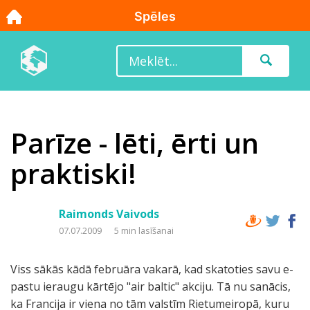
Parīze - lēti, ērti un
praktiski!
Raimonds Vaivods
07.07.2009
5 min lasīšanai
Viss sākās kādā februāra vakarā, kad skatoties savu e-
pastu ieraugu kārtējo "air baltic" akciju. Tā nu sanācis,
ka Francija ir viena no tām valstīm Rietumeiropā, kuru