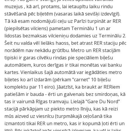
muzejus , kā arī, protams, lai ietaupītu laiku rindu
stāvēšanā pēc biļetēm (vasaras laikā sevišķi izdevīgi!).
Tā kā esam nodomājuši ceļu uz Parīzi turpināt ar RER
(piepilsētas vilciens) pametam Terminālu 1 un ar
lidostas bezmaksas vilcieniņu dodamies uz Terminālu 2.
Šeit nu valda vēl lielāks haoss, bet atrast RER staciju pēc
norādēm nav nekādu grūtību. Metro un RER stacijām
tipiski ir garas cilvēku rindas pie speciāliem biļešu
automātiem, kuros derīgas ir tikai monētas vai banku
kartes. Vienlaikus šajā automātā var iegādāties metro
biļetes ko arī izdarām (pērkam "carnet" 10 biļešu
komplektu par 11 eiro). Jāatzīst, ka braukt ar RERiem
patiešām ir bauda - ērti un galvenais bez smirdoņas, kā
tas ir vairumā Rīgas tramvaju. Lielajā "Gare Du Nord"
stacijā pārkāpjam uz piekto metro līniju, kas kā reizi
mūs aizved uz viesnīcu (turpmākajā ceļošanā tika
izmantoti tikai RER un metro, kas ir kopumā ļoti ērti un
lēti). Pēc iekārtošanās viesnīcā izlemjam, ka vēl ir laiks